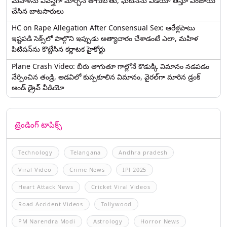
మహిళను వివస్త్రగా మార్చిన తాగుబోతు, ఘటనను వీడియో తీస్తూ ఎంజాయ్
చేసిన బాటసారులు
HC on Rape Allegation After Consensual Sex: ఆరేళ్లపాటు
ఇష్టపడి సెక్స్‌లో పాల్గొని ఇప్పుడు అత్యాచారం చేశాడంటే ఎలా, మహిళ
పిటిషన్‌ను కొట్టేసిన కర్ణాటక హైకోర్టు
Plane Crash Video: బీరు తాగుతూ గాల్లోనే కొడుక్కి విమానం నడపడం
నేర్పించిన తండ్రి, అడవిలో కుప్పకూలిన విమానం, వైరల్‌గా మారిన డ్రంక్‌
అండ్ డ్రైవ్ వీడియో
ట్రెండింగ్ టాపిక్స్
Technology
Telangana
Andhra pradesh
Viral Video
Crime News
IPl 2025
Heart Attack News
Cricket Viral Videos
Road Accident Videos
Tollywood
PM Narendra Modi
Astrology
Horror News