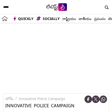
QUICKLY
SOCIALLY
రాష్ట్రీయం
జాతీయం
ప్రపంచం
టె
హోమ్
Innovative Police Campaign
INNOVATIVE POLICE CAMPAIGN