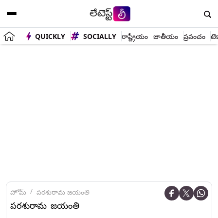
QUICKLY
SOCIALLY
రాష్ట్రీయం
జాతీయం
ప్రపంచం
టె
హోమ్
పరశురామ జయంతి
పరశురామ జయంతి