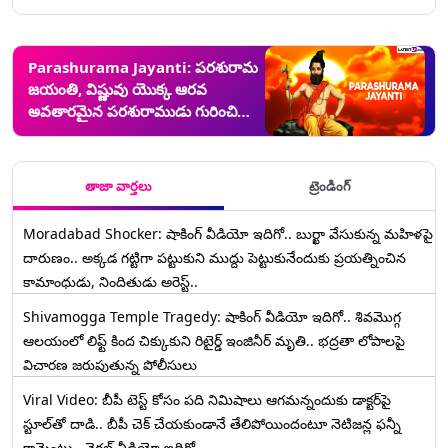
Parashurama Jayanti: పరశురామ
జయంతి, విష్ణువు యొక్క ఆరవ
అవతారమైన పరశురాముడు గురించి
ప్రత్యేక కథనం ఇదిగో..
తాజా వార్తలు
ట్రెండింగ్
Moradabad Shocker: షాకింగ్ వీడియో ఇదిగో.. బుర్ఖా వేసుకున్న మహిళపై
దారుణం.. అక్కడ గట్టిగా పట్టుకుని ముద్దు పెట్టుకునేందుకు ప్రయత్నించిన
కామాంధుడు, నిందితుడు అరెస్ట్..
Shivamogga Temple Tragedy: షాకింగ్ వీడియో ఇదిగో.. శివమొగ్గ
ఆలయంలో లిఫ్ట్ కింద చిక్కుకుని రిటైర్డ్ ఇంజినీర్ మృతి.. భద్రతా లోపాలపై
విచారణ జరుపుతున్న పోలీసులు
Viral Video: బీపీ టెస్ట్‌ కోసం పది నిమిషాలు ఆగమన్నందుకు డాక్టర్‌పై
స్టూల్‌తో దాడి.. బీపీ చెక్ చేయకుండానే తేలిపోయిందంటూ నెటిజన్ల ఫన్నీ
కామెంట్లు.. వైరల్ వీడియో ఇదిగో..