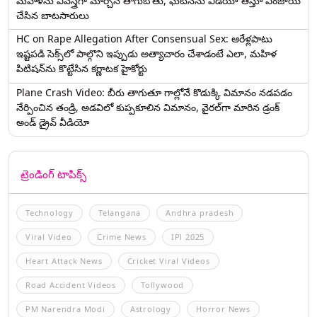
మహిళను వివస్త్రగా మార్చిన తాగుబోతు, ఘటనను వీడియో తీస్తూ ఎంజాయ్
చేసిన బాటసారులు
HC on Rape Allegation After Consensual Sex: ఆరేళ్లపాటు
ఇష్టపడి సెక్స్‌లో పాల్గొని ఇప్పుడు అత్యాచారం చేశాడంటే ఎలా, మహిళ
పిటిషన్‌ను కొట్టేసిన కర్ణాటక హైకోర్టు
Plane Crash Video: బీరు తాగుతూ గాల్లోనే కొడుక్కి విమానం నడపడం
నేర్పించిన తండ్రి, అడవిలో కుప్పకూలిన విమానం, వైరల్‌గా మారిన డ్రంక్‌
అండ్ డ్రైవ్ వీడియో
ట్రెండింగ్ టాపిక్స్
Technology
Telangana
Andhra pradesh
Viral Video
Crime News
IPl 2025
Heart Attack News
Cricket Viral Videos
Road Accident Videos
Tollywood
PM Narendra Modi
Astrology
Horror News