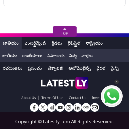
జాతీయం
ఎంటర్టైన్మెంట్
క్రీడలు
లైఫ్‌స్టైల్
రాష్ట్రీయం
జాతీయం
రాజకీయాలు
సమాచారం
విద్య
వార్తలు
రచయితలు
ప్రపంచం
టెక్నాలజీ
ఆటోమొబైల్స్
వైరల్
సైన్స్
|
|
|
About Us
Terms Of Use
Contact Us
Investors
Copyright ©
Latestly.com
All Rights Reserved.