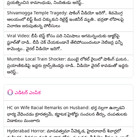
ప్రయత్నించిన కామాంధుడు, నిందితుడు అరెస్ట్..
Shivamogga Temple Tragedy: షాకింగ్ వీడియో ఇదిగో.. శివమొగ్గ
ఆలయంలో లిఫ్ట్ కింద చిక్కుకుని రిటైర్డ్ ఇంజినీర్ మృతి.. భద్రతా లోపాలపై
విచారణ జరుపుతున్న పోలీసులు
Viral Video: బీపీ టెస్ట్‌ కోసం పది నిమిషాలు ఆగమన్నందుకు డాక్టర్‌పై
స్టూల్‌తో దాడి.. బీపీ చెక్ చేయకుండానే తేలిపోయిందంటూ నెటిజన్ల ఫన్నీ
కామెంట్లు.. వైరల్ వీడియో ఇదిగో..
Mumbai Local Train Shocker: ముంబై లోకల్ రైలులో షాకింగ్ ఘటన..
ప్రయాణికుడిపై ఇద్దరు ట్రాన్స్‌జెండర్లు దాడి.. వీడియో వైరల్ కావడంతో ఇద్దరు
అరెస్ట్..
ఎడిటర్ ఎంపిక
HC on Wife Racial Remarks on Husband: భర్త న‌ల్ల‌గా ఉన్నాడ‌ని
భార్య వేధించ‌డం క్రూర‌త్వ‌మే, కర్ణాటక హైకోర్టు సంచలన తీర్పు, దంపతులకు
విడాకులు మంజూరు
Hyderabad Horror: మానవత్వమా నీవెక్కడ, హైదరాబాద్ శివార్లలో