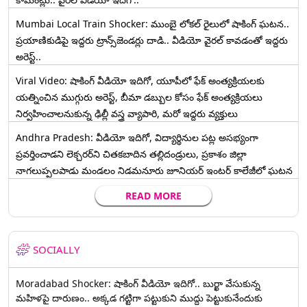
Mumbai Local Train Shocker: ముంబై లోకల్ రైలులో షాకింగ్ ఘటన..
ప్రయాణికుడిపై ఇద్దరు ట్రాన్స్‌జెండర్లు దాడి.. వీడియో వైరల్ కావడంతో ఇద్దరు
అరెస్ట్..
Viral Video: షాకింగ్ వీడియో ఇదిగో, యూపీలో ఫేక్ అంత్యక్రియలకు
యత్నించిన ముగ్గురు అరెస్ట్, బీమా డబ్బుల కోసం ఫేక్ అంత్యక్రియలు
నిర్వహించాలనుకున్న ఢిల్లీ వస్త్ర వ్యాపారి, మరో ఇద్దరు వ్యక్తులు
Andhra Pradesh: వీడియో ఇదిగో, విద్యార్థినుల పట్ల అసభ్యంగా
ప్రవర్తించాడని లెక్చ‌ర‌ర్‌ని చిత‌క‌బాదిన త‌ల్లిదండ్రులు, ప్రకాశం జిల్లా
నాగలుప్పలపాడు మండలం నిడమనూరు జూనియర్ ఇంటర్ కాలేజీలో ఘటన
READ MORE
SOCIALLY
Moradabad Shocker: షాకింగ్ వీడియో ఇదిగో.. బుర్ఖా వేసుకున్న
మహిళపై దారుణం.. అక్కడ గట్టిగా పట్టుకుని ముద్దు పెట్టుకునేందుకు