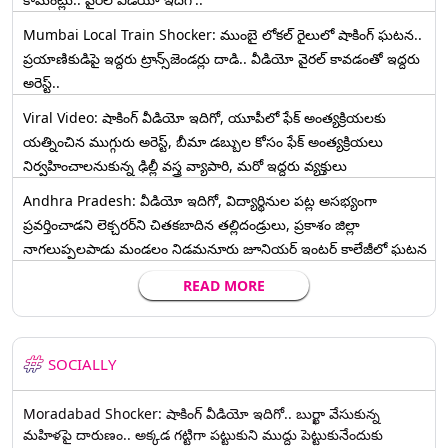
Mumbai Local Train Shocker: ముంబై లోకల్ రైలులో షాకింగ్ ఘటన..
ప్రయాణికుడిపై ఇద్దరు ట్రాన్స్‌జెండర్లు దాడి.. వీడియో వైరల్ కావడంతో ఇద్దరు
అరెస్ట్..
Viral Video: షాకింగ్ వీడియో ఇదిగో, యూపీలో ఫేక్ అంత్యక్రియలకు
యత్నించిన ముగ్గురు అరెస్ట్, బీమా డబ్బుల కోసం ఫేక్ అంత్యక్రియలు
నిర్వహించాలనుకున్న ఢిల్లీ వస్త్ర వ్యాపారి, మరో ఇద్దరు వ్యక్తులు
Andhra Pradesh: వీడియో ఇదిగో, విద్యార్థినుల పట్ల అసభ్యంగా
ప్రవర్తించాడని లెక్చ‌ర‌ర్‌ని చిత‌క‌బాదిన త‌ల్లిదండ్రులు, ప్రకాశం జిల్లా
నాగలుప్పలపాడు మండలం నిడమనూరు జూనియర్ ఇంటర్ కాలేజీలో ఘటన
READ MORE
SOCIALLY
Moradabad Shocker: షాకింగ్ వీడియో ఇదిగో.. బుర్ఖా వేసుకున్న
మహిళపై దారుణం.. అక్కడ గట్టిగా పట్టుకుని ముద్దు పెట్టుకునేందుకు