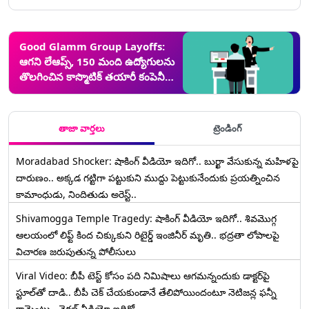
Good Glamm Group Layoffs:
ఆగని లేఆప్స్, 150 మంది ఉద్యోగులను
తొలగించిన కాస్మొటిక్ తయారీ కంపెనీ
గుడ్ గ్లామ్ గ్రూప్
తాజా వార్తలు
ట్రెండింగ్
Moradabad Shocker: షాకింగ్ వీడియో ఇదిగో.. బుర్ఖా వేసుకున్న మహిళపై
దారుణం.. అక్కడ గట్టిగా పట్టుకుని ముద్దు పెట్టుకునేందుకు ప్రయత్నించిన
కామాంధుడు, నిందితుడు అరెస్ట్..
Shivamogga Temple Tragedy: షాకింగ్ వీడియో ఇదిగో.. శివమొగ్గ
ఆలయంలో లిఫ్ట్ కింద చిక్కుకుని రిటైర్డ్ ఇంజినీర్ మృతి.. భద్రతా లోపాలపై
విచారణ జరుపుతున్న పోలీసులు
Viral Video: బీపీ టెస్ట్‌ కోసం పది నిమిషాలు ఆగమన్నందుకు డాక్టర్‌పై
స్టూల్‌తో దాడి.. బీపీ చెక్ చేయకుండానే తేలిపోయిందంటూ నెటిజన్ల ఫన్నీ
కామెంట్లు.. వైరల్ వీడియో ఇదిగో..