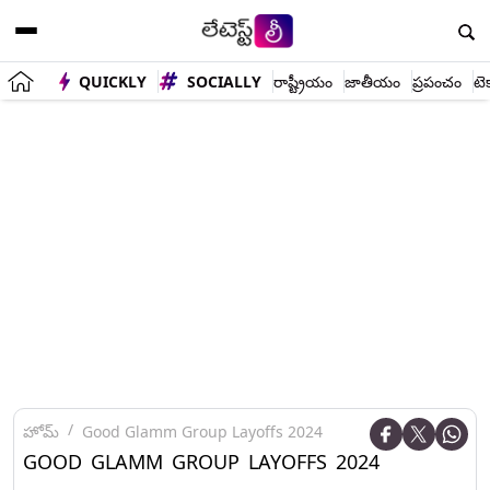
QUICKLY
SOCIALLY
రాష్ట్రీయం
జాతీయం
ప్రపంచం
టె
హోమ్
Good Glamm Group Layoffs 2024
GOOD GLAMM GROUP LAYOFFS 2024