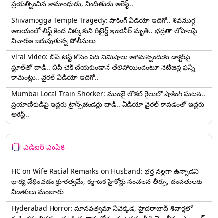
ప్రయత్నించిన కామాంధుడు, నిందితుడు అరెస్ట్..
Shivamogga Temple Tragedy: షాకింగ్ వీడియో ఇదిగో.. శివమొగ్గ
ఆలయంలో లిఫ్ట్ కింద చిక్కుకుని రిటైర్డ్ ఇంజినీర్ మృతి.. భద్రతా లోపాలపై
విచారణ జరుపుతున్న పోలీసులు
Viral Video: బీపీ టెస్ట్‌ కోసం పది నిమిషాలు ఆగమన్నందుకు డాక్టర్‌పై
స్టూల్‌తో దాడి.. బీపీ చెక్ చేయకుండానే తేలిపోయిందంటూ నెటిజన్ల ఫన్నీ
కామెంట్లు.. వైరల్ వీడియో ఇదిగో..
Mumbai Local Train Shocker: ముంబై లోకల్ రైలులో షాకింగ్ ఘటన..
ప్రయాణికుడిపై ఇద్దరు ట్రాన్స్‌జెండర్లు దాడి.. వీడియో వైరల్ కావడంతో ఇద్దరు
అరెస్ట్..
ఎడిటర్ ఎంపిక
HC on Wife Racial Remarks on Husband: భర్త న‌ల్ల‌గా ఉన్నాడ‌ని
భార్య వేధించ‌డం క్రూర‌త్వ‌మే, కర్ణాటక హైకోర్టు సంచలన తీర్పు, దంపతులకు
విడాకులు మంజూరు
Hyderabad Horror: మానవత్వమా నీవెక్కడ, హైదరాబాద్ శివార్లలో