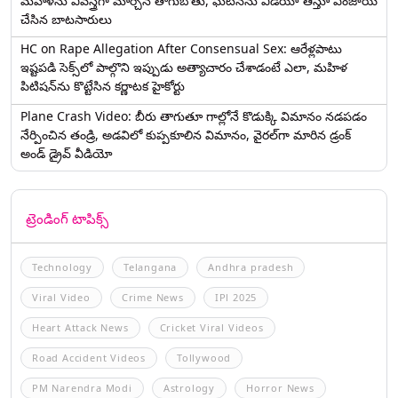
మహిళను వివస్త్రగా మార్చిన తాగుబోతు, ఘటనను వీడియో తీస్తూ ఎంజాయ్
చేసిన బాటసారులు
HC on Rape Allegation After Consensual Sex: ఆరేళ్లపాటు
ఇష్టపడి సెక్స్‌లో పాల్గొని ఇప్పుడు అత్యాచారం చేశాడంటే ఎలా, మహిళ
పిటిషన్‌ను కొట్టేసిన కర్ణాటక హైకోర్టు
Plane Crash Video: బీరు తాగుతూ గాల్లోనే కొడుక్కి విమానం నడపడం
నేర్పించిన తండ్రి, అడవిలో కుప్పకూలిన విమానం, వైరల్‌గా మారిన డ్రంక్‌
అండ్ డ్రైవ్ వీడియో
ట్రెండింగ్ టాపిక్స్
Technology
Telangana
Andhra pradesh
Viral Video
Crime News
IPl 2025
Heart Attack News
Cricket Viral Videos
Road Accident Videos
Tollywood
PM Narendra Modi
Astrology
Horror News