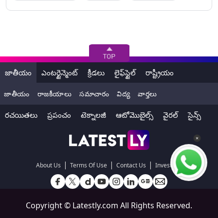
జాతీయం
ఎంటర్టైన్మెంట్
క్రీడలు
లైఫ్‌స్టైల్
రాష్ట్రీయం
జాతీయం
రాజకీయాలు
సమాచారం
విద్య
వార్తలు
రచయితలు
ప్రపంచం
టెక్నాలజీ
ఆటోమొబైల్స్
వైరల్
సైన్స్
|
|
|
About Us
Terms Of Use
Contact Us
Investors
Copyright ©
Latestly.com
All Rights Reserved.