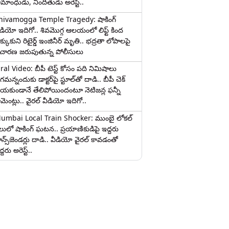
ామాంధుడు, నిందితుడు అరెస్ట్..
hivamogga Temple Tragedy: షాకింగ్
ీడియో ఇదిగో.. శివమొగ్గ ఆలయంలో లిఫ్ట్ కింద
క్కుకుని రిటైర్డ్ ఇంజినీర్ మృతి.. భద్రతా లోపాలపై
ిచారణ జరుపుతున్న పోలీసులు
iral Video: బీపీ టెస్ట్‌ కోసం పది నిమిషాలు
మన్నందుకు డాక్టర్‌పై స్టూల్‌తో దాడి.. బీపీ చెక్
ేయకుండానే తేలిపోయిందంటూ నెటిజన్ల ఫన్నీ
ామెంట్లు.. వైరల్ వీడియో ఇదిగో..
umbai Local Train Shocker: ముంబై లోకల్
ైలులో షాకింగ్ ఘటన.. ప్రయాణికుడిపై ఇద్దరు
రాన్స్‌జెండర్లు దాడి.. వీడియో వైరల్ కావడంతో
్దరు అరెస్ట్..