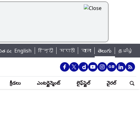
English
हिन्दी
मराठी
বাংলা
తెలుగు
தமிழ்
ో తీవ్ర ప్రమాదకర పరిస్థితులు.. ఇలాగే కొనసాగితే దివాళా తీయడం తప్పదని కీలక వ్
క్రీడలు
ఎంటర్టైన్మెంట్
లైఫ్‌స్టైల్
వైరల్