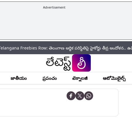
Advertisement
reebies Row: తెలంగాణ ఆర్థిక పరిస్థితిపై హైకోర్టు తీవ్ర ఆందోళన.. ఉచిత పథకాలత
జాతీయం
ప్రపంచం
టెక్నాలజీ
ఆటోమొబైల్స్