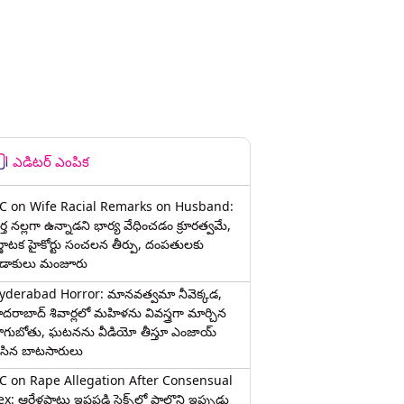
ఎడిటర్ ఎంపిక
C on Wife Racial Remarks on Husband:
్త న‌ల్ల‌గా ఉన్నాడ‌ని భార్య వేధించ‌డం క్రూర‌త్వ‌మే,
ర్ణాటక హైకోర్టు సంచలన తీర్పు, దంపతులకు
ిడాకులు మంజూరు
yderabad Horror: మానవత్వమా నీవెక్కడ,
ైదరాబాద్ శివార్లలో మహిళను వివస్త్రగా మార్చిన
ాగుబోతు, ఘటనను వీడియో తీస్తూ ఎంజాయ్
ేసిన బాటసారులు
C on Rape Allegation After Consensual
x: ఆరేళ్లపాటు ఇష్టపడి సెక్స్‌లో పాల్గొని ఇప్పుడు