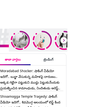
ding Stories
తాజా వార్తలు
ట్రెండింగ్
Moradabad Shocker: షాకింగ్ వీడియో
ఇదిగో.. బుర్ఖా వేసుకున్న మహిళపై దారుణం..
అక్కడ గట్టిగా పట్టుకుని ముద్దు పెట్టుకునేందుకు
ప్రయత్నించిన కామాంధుడు, నిందితుడు అరెస్ట్..
Shivamogga Temple Tragedy: షాకింగ్
వీడియో ఇదిగో.. శివమొగ్గ ఆలయంలో లిఫ్ట్ కింద