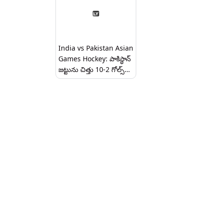
India vs Pakistan Asian
Games Hockey: పాకిస్థాన్
జట్టును చిత్తు 10-2 గోల్స్
తేడాతో చిత్తు చేసిన భారత
హాకీ జట్టు, ఆసియా గేమ్స్ లో
వీర విహారం...