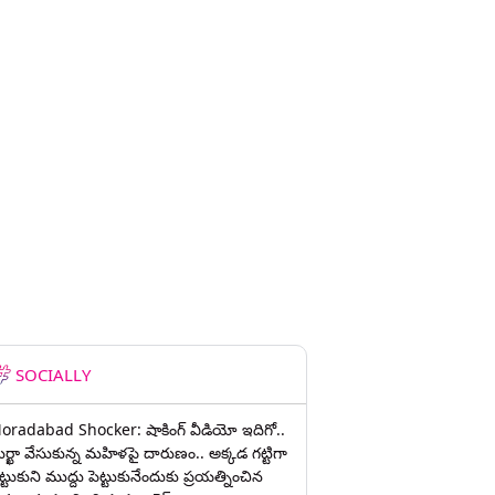
SOCIALLY
oradabad Shocker: షాకింగ్ వీడియో ఇదిగో..
ుర్ఖా వేసుకున్న మహిళపై దారుణం.. అక్కడ గట్టిగా
ట్టుకుని ముద్దు పెట్టుకునేందుకు ప్రయత్నించిన