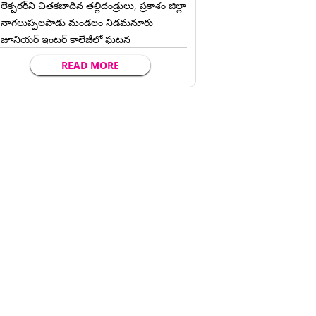
లెక్చ‌ర‌ర్‌ని చిత‌క‌బాదిన త‌ల్లిదండ్రులు, ప్రకాశం జిల్లా
నాగలుప్పలపాడు మండలం నిడమనూరు
జూనియర్ ఇంటర్ కాలేజీలో ఘటన
READ MORE