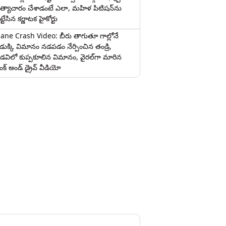
త్యాచారం చేశాడంటే ఎలా, మహిళ పిటిషన్‌ను
ట్టేసిన కర్ణాటక హైకోర్టు
lane Crash Video: బీరు తాగుతూ గాల్లోనే
ొడుక్కి విమానం నడపడం నేర్పించిన తండ్రి,
డవిలో కుప్పకూలిన విమానం, వైరల్‌గా మారిన
రంక్‌ అండ్ డ్రైవ్ వీడియో