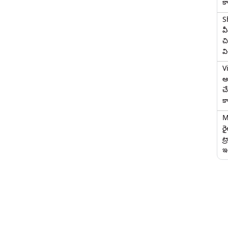
క
S
వ
చి
వ
V
ఆగ
చ
క
M
ర
ట్
ఇద