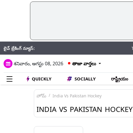
లైవ్ బ్రేకింగ్ న్యూస్:
Telangana F
శనివారం, ఆగస్టు 08, 2026
తాజా వార్తలు
QUICKLY
SOCIALLY
రాష్ట్రీయం
హోమ్
India Vs Pakistan Hockey
INDIA VS PAKISTAN HOCKEY