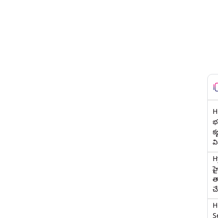
H
భర
క
వ
H
హ
త
చ
H
Se