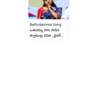
Bathukamma Song:
బతుకమ్మ పాట పాడిన
కల్వకుంట్ల కవిత...వైరల్
వీడియో మీ కోసం..