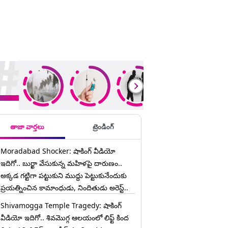
ding Stories
తాజా వార్తలు
ట్రెండింగ్
Moradabad Shocker: షాకింగ్ వీడియో
ఇదిగో.. బుర్ఖా వేసుకున్న మహిళపై దారుణం..
అక్కడ గట్టిగా పట్టుకుని ముద్దు పెట్టుకునేందుకు
ప్రయత్నించిన కామాంధుడు, నిందితుడు అరెస్ట్..
Shivamogga Temple Tragedy: షాకింగ్
వీడియో ఇదిగో.. శివమొగ్గ ఆలయంలో లిఫ్ట్ కింద