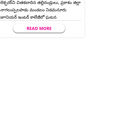
లెక్చ‌ర‌ర్‌ని చిత‌క‌బాదిన త‌ల్లిదండ్రులు, ప్రకాశం జిల్లా
నాగలుప్పలపాడు మండలం నిడమనూరు
జూనియర్ ఇంటర్ కాలేజీలో ఘటన
READ MORE