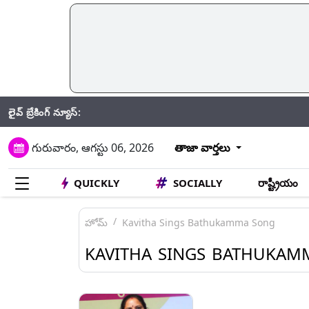
లైవ్ బ్రేకింగ్ న్యూస్:
J
గురువారం, ఆగస్టు 06, 2026
తాజా వార్తలు
QUICKLY
SOCIALLY
రాష్ట్రీయం
హోమ్
Kavitha Sings Bathukamma Song
KAVITHA SINGS BATHUKAM