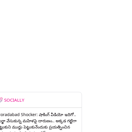
SOCIALLY
oradabad Shocker: షాకింగ్ వీడియో ఇదిగో..
ుర్ఖా వేసుకున్న మహిళపై దారుణం.. అక్కడ గట్టిగా
ట్టుకుని ముద్దు పెట్టుకునేందుకు ప్రయత్నించిన