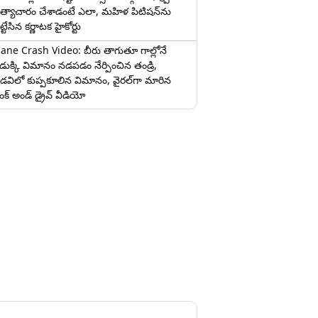
త్యాచారం చేశాడంటే ఎలా, మహిళ పిటిషన్‌ను
ట్టేసిన కర్ణాటక హైకోర్టు
lane Crash Video: బీరు తాగుతూ గాల్లోనే
ొడుక్కి విమానం నడపడం నేర్పించిన తండ్రి,
డవిలో కుప్పకూలిన విమానం, వైరల్‌గా మారిన
రంక్‌ అండ్ డ్రైవ్ వీడియో