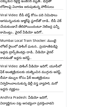
చిక్కుకుని రిటైర్డ్ ఇంజినీర్ మృతి.. భద్రతా
లోపాలపై విచారణ జరుపుతున్న పోలీసులు
Viral Video: బీపీ టెస్ట్‌ కోసం పది నిమిషాలు
ఆగమన్నందుకు డాక్టర్‌పై స్టూల్‌తో దాడి.. బీపీ చెక్
చేయకుండానే తేలిపోయిందంటూ నెటిజన్ల ఫన్నీ
కామెంట్లు.. వైరల్ వీడియో ఇదిగో..
Mumbai Local Train Shocker: ముంబై
లోకల్ రైలులో షాకింగ్ ఘటన.. ప్రయాణికుడిపై
ఇద్దరు ట్రాన్స్‌జెండర్లు దాడి.. వీడియో వైరల్
కావడంతో ఇద్దరు అరెస్ట్..
Viral Video: షాకింగ్ వీడియో ఇదిగో, యూపీలో
ఫేక్ అంత్యక్రియలకు యత్నించిన ముగ్గురు అరెస్ట్,
బీమా డబ్బుల కోసం ఫేక్ అంత్యక్రియలు
నిర్వహించాలనుకున్న ఢిల్లీ వస్త్ర వ్యాపారి, మరో
ఇద్దరు వ్యక్తులు
Andhra Pradesh: వీడియో ఇదిగో,
విద్యార్థినుల పట్ల అసభ్యంగా ప్రవర్తించాడని