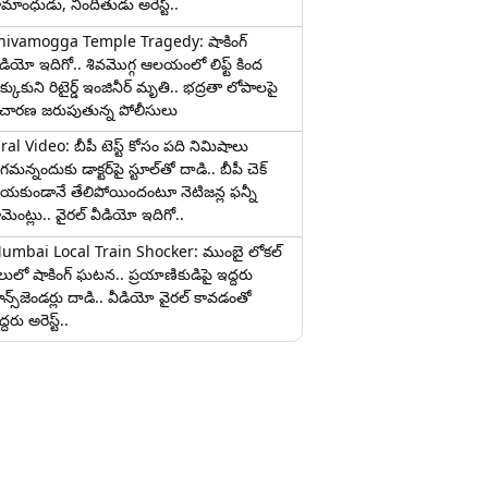
ామాంధుడు, నిందితుడు అరెస్ట్..
hivamogga Temple Tragedy: షాకింగ్
ీడియో ఇదిగో.. శివమొగ్గ ఆలయంలో లిఫ్ట్ కింద
క్కుకుని రిటైర్డ్ ఇంజినీర్ మృతి.. భద్రతా లోపాలపై
ిచారణ జరుపుతున్న పోలీసులు
iral Video: బీపీ టెస్ట్‌ కోసం పది నిమిషాలు
మన్నందుకు డాక్టర్‌పై స్టూల్‌తో దాడి.. బీపీ చెక్
ేయకుండానే తేలిపోయిందంటూ నెటిజన్ల ఫన్నీ
ామెంట్లు.. వైరల్ వీడియో ఇదిగో..
umbai Local Train Shocker: ముంబై లోకల్
ైలులో షాకింగ్ ఘటన.. ప్రయాణికుడిపై ఇద్దరు
రాన్స్‌జెండర్లు దాడి.. వీడియో వైరల్ కావడంతో
్దరు అరెస్ట్..