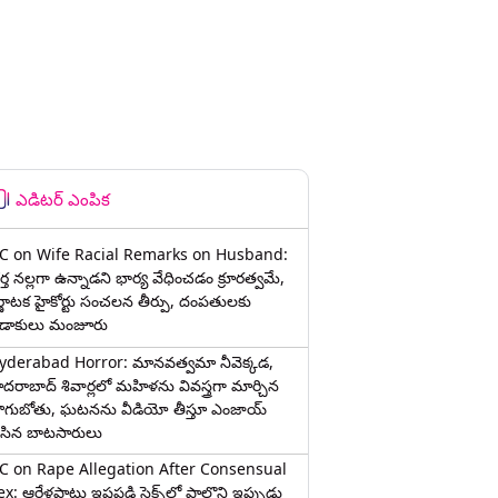
ఎడిటర్ ఎంపిక
C on Wife Racial Remarks on Husband:
్త న‌ల్ల‌గా ఉన్నాడ‌ని భార్య వేధించ‌డం క్రూర‌త్వ‌మే,
ర్ణాటక హైకోర్టు సంచలన తీర్పు, దంపతులకు
ిడాకులు మంజూరు
yderabad Horror: మానవత్వమా నీవెక్కడ,
ైదరాబాద్ శివార్లలో మహిళను వివస్త్రగా మార్చిన
ాగుబోతు, ఘటనను వీడియో తీస్తూ ఎంజాయ్
ేసిన బాటసారులు
C on Rape Allegation After Consensual
x: ఆరేళ్లపాటు ఇష్టపడి సెక్స్‌లో పాల్గొని ఇప్పుడు