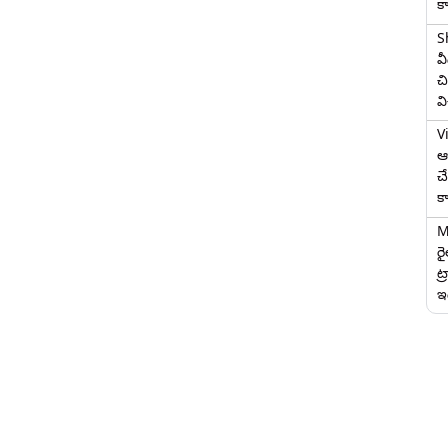
క
S
వ
చి
వ
V
ఆగ
చ
క
M
ర
ట్
ఇద