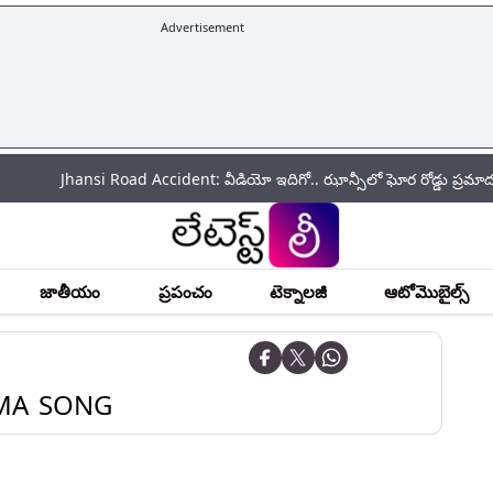
Advertisement
hansi Road Accident: వీడియో ఇదిగో.. ఝాన్సీలో ఘోర రోడ్డు ప్రమాదం.. మాఫియ
జాతీయం
ప్రపంచం
టెక్నాలజీ
ఆటోమొబైల్స్
MA SONG