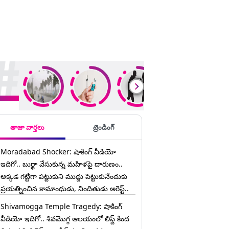
ding Stories
తాజా వార్తలు
ట్రెండింగ్
Moradabad Shocker: షాకింగ్ వీడియో
ఇదిగో.. బుర్ఖా వేసుకున్న మహిళపై దారుణం..
అక్కడ గట్టిగా పట్టుకుని ముద్దు పెట్టుకునేందుకు
ప్రయత్నించిన కామాంధుడు, నిందితుడు అరెస్ట్..
Shivamogga Temple Tragedy: షాకింగ్
వీడియో ఇదిగో.. శివమొగ్గ ఆలయంలో లిఫ్ట్ కింద