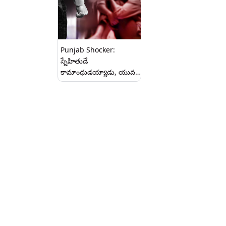
Punjab Shocker:
స్నేహితుడే
కామాంధుడయ్యాడు, యువతి
లిఫ్ట్ అడిగినందుకు
దారుణంగా రేప్ చేసిన ఆమె
స్నేహితుడు, కేసు న‌మోదు
చేసిన పంజాబ్ జిరక్‌పూర్‌
పోలీసులు