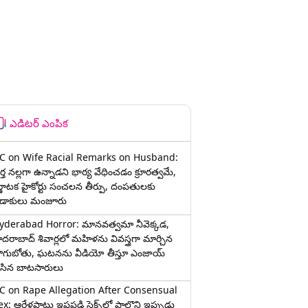
ఎడిటర్ ఎంపిక
C on Wife Racial Remarks on Husband:
్త న‌ల్ల‌గా ఉన్నాడ‌ని భార్య వేధించ‌డం క్రూర‌త్వ‌మే,
ర్ణాటక హైకోర్టు సంచలన తీర్పు, దంపతులకు
ిడాకులు మంజూరు
yderabad Horror: మానవత్వమా నీవెక్కడ,
ైదరాబాద్ శివార్లలో మహిళను వివస్త్రగా మార్చిన
ాగుబోతు, ఘటనను వీడియో తీస్తూ ఎంజాయ్
ేసిన బాటసారులు
C on Rape Allegation After Consensual
x: ఆరేళ్లపాటు ఇష్టపడి సెక్స్‌లో పాల్గొని ఇప్పుడు