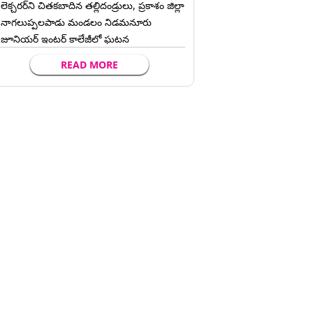
లెక్చ‌ర‌ర్‌ని చిత‌క‌బాదిన త‌ల్లిదండ్రులు, ప్రకాశం జిల్లా
నాగలుప్పలపాడు మండలం నిడమనూరు
జూనియర్ ఇంటర్ కాలేజీలో ఘటన
READ MORE