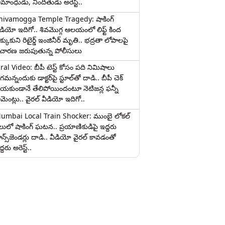
ామాంధుడు, నిందితుడు అరెస్ట్..
hivamogga Temple Tragedy: షాకింగ్
ీడియో ఇదిగో.. శివమొగ్గ ఆలయంలో లిఫ్ట్ కింద
క్కుకుని రిటైర్డ్ ఇంజినీర్ మృతి.. భద్రతా లోపాలపై
ిచారణ జరుపుతున్న పోలీసులు
iral Video: బీపీ టెస్ట్‌ కోసం పది నిమిషాలు
మన్నందుకు డాక్టర్‌పై స్టూల్‌తో దాడి.. బీపీ చెక్
ేయకుండానే తేలిపోయిందంటూ నెటిజన్ల ఫన్నీ
ామెంట్లు.. వైరల్ వీడియో ఇదిగో..
umbai Local Train Shocker: ముంబై లోకల్
ైలులో షాకింగ్ ఘటన.. ప్రయాణికుడిపై ఇద్దరు
రాన్స్‌జెండర్లు దాడి.. వీడియో వైరల్ కావడంతో
్దరు అరెస్ట్..