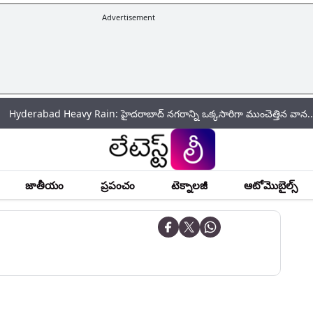
Advertisement
d Heavy Rain: హైదరాబాద్‌ నగరాన్ని ఒక్కసారిగా ముంచెత్తిన వాన.. పలు ప్రాంతాల్
జాతీయం
ప్రపంచం
టెక్నాలజీ
ఆటోమొబైల్స్