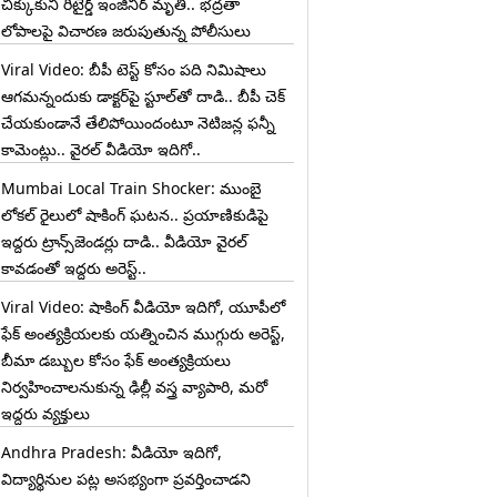
చిక్కుకుని రిటైర్డ్ ఇంజినీర్ మృతి.. భద్రతా
లోపాలపై విచారణ జరుపుతున్న పోలీసులు
Viral Video: బీపీ టెస్ట్‌ కోసం పది నిమిషాలు
ఆగమన్నందుకు డాక్టర్‌పై స్టూల్‌తో దాడి.. బీపీ చెక్
చేయకుండానే తేలిపోయిందంటూ నెటిజన్ల ఫన్నీ
కామెంట్లు.. వైరల్ వీడియో ఇదిగో..
Mumbai Local Train Shocker: ముంబై
లోకల్ రైలులో షాకింగ్ ఘటన.. ప్రయాణికుడిపై
ఇద్దరు ట్రాన్స్‌జెండర్లు దాడి.. వీడియో వైరల్
కావడంతో ఇద్దరు అరెస్ట్..
Viral Video: షాకింగ్ వీడియో ఇదిగో, యూపీలో
ఫేక్ అంత్యక్రియలకు యత్నించిన ముగ్గురు అరెస్ట్,
బీమా డబ్బుల కోసం ఫేక్ అంత్యక్రియలు
నిర్వహించాలనుకున్న ఢిల్లీ వస్త్ర వ్యాపారి, మరో
ఇద్దరు వ్యక్తులు
Andhra Pradesh: వీడియో ఇదిగో,
విద్యార్థినుల పట్ల అసభ్యంగా ప్రవర్తించాడని