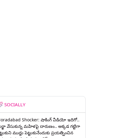
SOCIALLY
oradabad Shocker: షాకింగ్ వీడియో ఇదిగో..
ుర్ఖా వేసుకున్న మహిళపై దారుణం.. అక్కడ గట్టిగా
ట్టుకుని ముద్దు పెట్టుకునేందుకు ప్రయత్నించిన