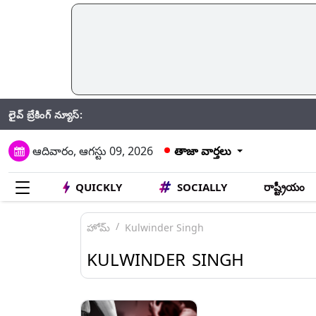
లైవ్ బ్రేకింగ్ న్యూస్:
Hyderaba
ఆదివారం, ఆగస్టు 09, 2026
తాజా వార్తలు
QUICKLY
SOCIALLY
రాష్ట్రీయం
హోమ్
Kulwinder Singh
KULWINDER SINGH