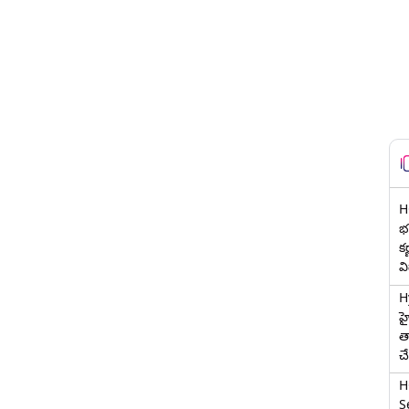
H
భర
క
వ
H
హ
త
చ
H
Se