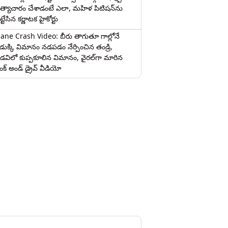
త్యాచారం చేశాడంటే ఎలా, మహిళ పిటిషన్‌ను
ట్టేసిన కర్ణాటక హైకోర్టు
lane Crash Video: బీరు తాగుతూ గాల్లోనే
ొడుక్కి విమానం నడపడం నేర్పించిన తండ్రి,
డవిలో కుప్పకూలిన విమానం, వైరల్‌గా మారిన
రంక్‌ అండ్ డ్రైవ్ వీడియో