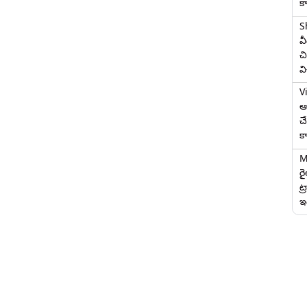
క
S
వ
చి
వ
V
ఆగ
చ
క
M
ర
ట్
ఇద