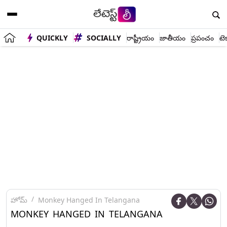
QUICKLY
SOCIALLY
రాష్ట్రీయం
జాతీయం
ప్రపంచం
టె
హోమ్
Monkey Hanged In Telangana
MONKEY HANGED IN TELANGANA