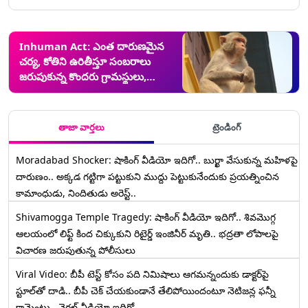
Inhuman Act: ఎంత దారుణమైన
చర్య, కోతిని ఉరితీస్తూ సంబరాలు
జరుపుకున్న కొందరు గ్రామస్థులు,
తెలంగాణలో ఖమ్మం జిల్లాలో
అమానవీయ సంఘటన
తాజా వార్తలు
ట్రెండింగ్
Moradabad Shocker: షాకింగ్ వీడియో ఇదిగో.. బుర్ఖా వేసుకున్న మహిళపై
దారుణం.. అక్కడ గట్టిగా పట్టుకుని ముద్దు పెట్టుకునేందుకు ప్రయత్నించిన
కామాంధుడు, నిందితుడు అరెస్ట్..
Shivamogga Temple Tragedy: షాకింగ్ వీడియో ఇదిగో.. శివమొగ్గ
ఆలయంలో లిఫ్ట్ కింద చిక్కుకుని రిటైర్డ్ ఇంజినీర్ మృతి.. భద్రతా లోపాలపై
విచారణ జరుపుతున్న పోలీసులు
Viral Video: బీపీ టెస్ట్‌ కోసం పది నిమిషాలు ఆగమన్నందుకు డాక్టర్‌పై
స్టూల్‌తో దాడి.. బీపీ చెక్ చేయకుండానే తేలిపోయిందంటూ నెటిజన్ల ఫన్నీ
కామెంట్లు.. వైరల్ వీడియో ఇదిగో..