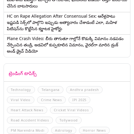
చేసిన బాటసారులు
HC on Rape Allegation After Consensual Sex: ఆరేళ్లపాటు
ఇష్టపడి సెక్స్‌లో పాల్గొని ఇప్పుడు అత్యాచారం చేశాడంటే ఎలా, మహిళ
పిటిషన్‌ను కొట్టేసిన కర్ణాటక హైకోర్టు
Plane Crash Video: బీరు తాగుతూ గాల్లోనే కొడుక్కి విమానం నడపడం
నేర్పించిన తండ్రి, అడవిలో కుప్పకూలిన విమానం, వైరల్‌గా మారిన డ్రంక్‌
అండ్ డ్రైవ్ వీడియో
ట్రెండింగ్ టాపిక్స్
Technology
Telangana
Andhra pradesh
Viral Video
Crime News
IPl 2025
Heart Attack News
Cricket Viral Videos
Road Accident Videos
Tollywood
PM Narendra Modi
Astrology
Horror News