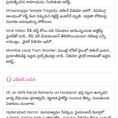
ప్రయత్నించిన కామాంధుడు, నిందితుడు అరెస్ట్..
Shivamogga Temple Tragedy: షాకింగ్ వీడియో ఇదిగో.. శివమొగ్గ
ఆలయంలో లిఫ్ట్ కింద చిక్కుకుని రిటైర్డ్ ఇంజినీర్ మృతి.. భద్రతా లోపాలపై
విచారణ జరుపుతున్న పోలీసులు
Viral Video: బీపీ టెస్ట్‌ కోసం పది నిమిషాలు ఆగమన్నందుకు డాక్టర్‌పై
స్టూల్‌తో దాడి.. బీపీ చెక్ చేయకుండానే తేలిపోయిందంటూ నెటిజన్ల ఫన్నీ
కామెంట్లు.. వైరల్ వీడియో ఇదిగో..
Mumbai Local Train Shocker: ముంబై లోకల్ రైలులో షాకింగ్ ఘటన..
ప్రయాణికుడిపై ఇద్దరు ట్రాన్స్‌జెండర్లు దాడి.. వీడియో వైరల్ కావడంతో ఇద్దరు
అరెస్ట్..
ఎడిటర్ ఎంపిక
HC on Wife Racial Remarks on Husband: భర్త న‌ల్ల‌గా ఉన్నాడ‌ని
భార్య వేధించ‌డం క్రూర‌త్వ‌మే, కర్ణాటక హైకోర్టు సంచలన తీర్పు, దంపతులకు
విడాకులు మంజూరు
Hyderabad Horror: మానవత్వమా నీవెక్కడ, హైదరాబాద్ శివార్లలో
మహిళను వివస్త్రగా మార్చిన తాగుబోతు, ఘటనను వీడియో తీస్తూ ఎంజాయ్