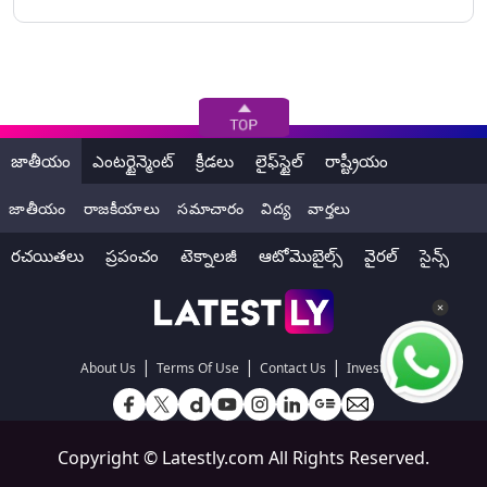
జాతీయం
ఎంటర్టైన్మెంట్
క్రీడలు
లైఫ్‌స్టైల్
రాష్ట్రీయం
జాతీయం
రాజకీయాలు
సమాచారం
విద్య
వార్తలు
రచయితలు
ప్రపంచం
టెక్నాలజీ
ఆటోమొబైల్స్
వైరల్
సైన్స్
|
|
|
About Us
Terms Of Use
Contact Us
Investors
Copyright ©
Latestly.com
All Rights Reserved.