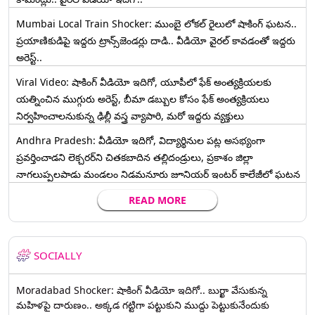
Mumbai Local Train Shocker: ముంబై లోకల్ రైలులో షాకింగ్ ఘటన..
ప్రయాణికుడిపై ఇద్దరు ట్రాన్స్‌జెండర్లు దాడి.. వీడియో వైరల్ కావడంతో ఇద్దరు
అరెస్ట్..
Viral Video: షాకింగ్ వీడియో ఇదిగో, యూపీలో ఫేక్ అంత్యక్రియలకు
యత్నించిన ముగ్గురు అరెస్ట్, బీమా డబ్బుల కోసం ఫేక్ అంత్యక్రియలు
నిర్వహించాలనుకున్న ఢిల్లీ వస్త్ర వ్యాపారి, మరో ఇద్దరు వ్యక్తులు
Andhra Pradesh: వీడియో ఇదిగో, విద్యార్థినుల పట్ల అసభ్యంగా
ప్రవర్తించాడని లెక్చ‌ర‌ర్‌ని చిత‌క‌బాదిన త‌ల్లిదండ్రులు, ప్రకాశం జిల్లా
నాగలుప్పలపాడు మండలం నిడమనూరు జూనియర్ ఇంటర్ కాలేజీలో ఘటన
READ MORE
SOCIALLY
Moradabad Shocker: షాకింగ్ వీడియో ఇదిగో.. బుర్ఖా వేసుకున్న
మహిళపై దారుణం.. అక్కడ గట్టిగా పట్టుకుని ముద్దు పెట్టుకునేందుకు