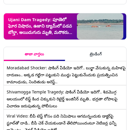
Ujani Dam Tragedy: పూణెలో
ఘోర విషాదం, ఉజాని డ్యామ్‌లో పడవ
బోల్తా, అయిదుగురు మృతి, మరొకరు
గల్లంతు
తాజా వార్తలు
ట్రెండింగ్
Moradabad Shocker: షాకింగ్ వీడియో ఇదిగో.. బుర్ఖా వేసుకున్న మహిళపై
దారుణం.. అక్కడ గట్టిగా పట్టుకుని ముద్దు పెట్టుకునేందుకు ప్రయత్నించిన
కామాంధుడు, నిందితుడు అరెస్ట్..
Shivamogga Temple Tragedy: షాకింగ్ వీడియో ఇదిగో.. శివమొగ్గ
ఆలయంలో లిఫ్ట్ కింద చిక్కుకుని రిటైర్డ్ ఇంజినీర్ మృతి.. భద్రతా లోపాలపై
విచారణ జరుపుతున్న పోలీసులు
Viral Video: బీపీ టెస్ట్‌ కోసం పది నిమిషాలు ఆగమన్నందుకు డాక్టర్‌పై
స్టూల్‌తో దాడి.. బీపీ చెక్ చేయకుండానే తేలిపోయిందంటూ నెటిజన్ల ఫన్నీ
కామెంట్లు.. వైరల్ వీడియో ఇదిగో..