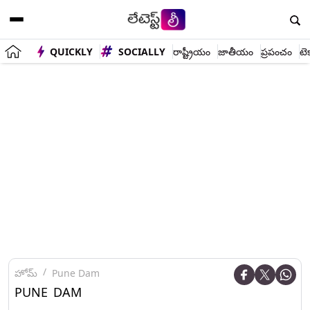
QUICKLY
SOCIALLY
రాష్ట్రీయం
జాతీయం
ప్రపంచం
టె
హోమ్
Pune Dam
PUNE DAM