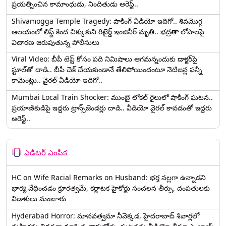
ప్రయత్నించిన కామాంధుడు, నిందితుడు అరెస్ట్..
Shivamogga Temple Tragedy: షాకింగ్ వీడియో ఇదిగో.. శివమొగ్గ
ఆలయంలో లిఫ్ట్ కింద చిక్కుకుని రిటైర్డ్ ఇంజినీర్ మృతి.. భద్రతా లోపాలపై
విచారణ జరుపుతున్న పోలీసులు
Viral Video: బీపీ టెస్ట్‌ కోసం పది నిమిషాలు ఆగమన్నందుకు డాక్టర్‌పై
స్టూల్‌తో దాడి.. బీపీ చెక్ చేయకుండానే తేలిపోయిందంటూ నెటిజన్ల ఫన్నీ
కామెంట్లు.. వైరల్ వీడియో ఇదిగో..
Mumbai Local Train Shocker: ముంబై లోకల్ రైలులో షాకింగ్ ఘటన..
ప్రయాణికుడిపై ఇద్దరు ట్రాన్స్‌జెండర్లు దాడి.. వీడియో వైరల్ కావడంతో ఇద్దరు
అరెస్ట్..
ఎడిటర్ ఎంపిక
HC on Wife Racial Remarks on Husband: భర్త న‌ల్ల‌గా ఉన్నాడ‌ని
భార్య వేధించ‌డం క్రూర‌త్వ‌మే, కర్ణాటక హైకోర్టు సంచలన తీర్పు, దంపతులకు
విడాకులు మంజూరు
Hyderabad Horror: మానవత్వమా నీవెక్కడ, హైదరాబాద్ శివార్లలో