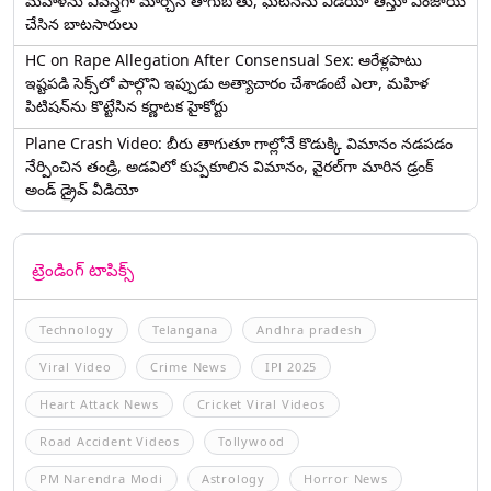
మహిళను వివస్త్రగా మార్చిన తాగుబోతు, ఘటనను వీడియో తీస్తూ ఎంజాయ్
చేసిన బాటసారులు
HC on Rape Allegation After Consensual Sex: ఆరేళ్లపాటు
ఇష్టపడి సెక్స్‌లో పాల్గొని ఇప్పుడు అత్యాచారం చేశాడంటే ఎలా, మహిళ
పిటిషన్‌ను కొట్టేసిన కర్ణాటక హైకోర్టు
Plane Crash Video: బీరు తాగుతూ గాల్లోనే కొడుక్కి విమానం నడపడం
నేర్పించిన తండ్రి, అడవిలో కుప్పకూలిన విమానం, వైరల్‌గా మారిన డ్రంక్‌
అండ్ డ్రైవ్ వీడియో
ట్రెండింగ్ టాపిక్స్
Technology
Telangana
Andhra pradesh
Viral Video
Crime News
IPl 2025
Heart Attack News
Cricket Viral Videos
Road Accident Videos
Tollywood
PM Narendra Modi
Astrology
Horror News