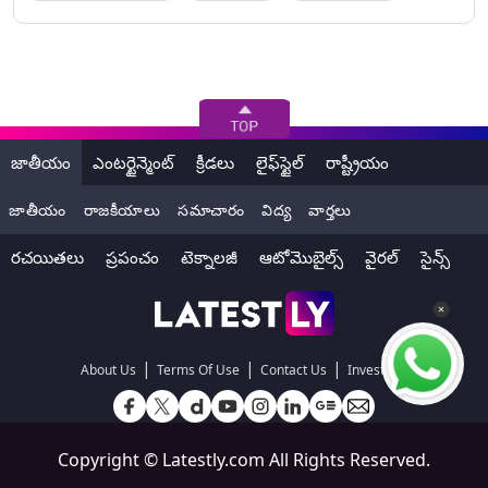
జాతీయం
ఎంటర్టైన్మెంట్
క్రీడలు
లైఫ్‌స్టైల్
రాష్ట్రీయం
జాతీయం
రాజకీయాలు
సమాచారం
విద్య
వార్తలు
రచయితలు
ప్రపంచం
టెక్నాలజీ
ఆటోమొబైల్స్
వైరల్
సైన్స్
|
|
|
About Us
Terms Of Use
Contact Us
Investors
Copyright ©
Latestly.com
All Rights Reserved.