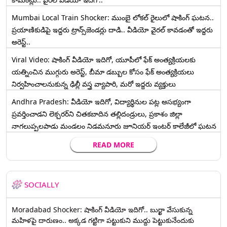
Mumbai Local Train Shocker: ముంబై లోకల్ రైలులో షాకింగ్ ఘటన..
ప్రయాణికుడిపై ఇద్దరు ట్రాన్స్‌జెండర్లు దాడి.. వీడియో వైరల్ కావడంతో ఇద్దరు
అరెస్ట్..
Viral Video: షాకింగ్ వీడియో ఇదిగో, యూపీలో ఫేక్ అంత్యక్రియలకు
యత్నించిన ముగ్గురు అరెస్ట్, బీమా డబ్బుల కోసం ఫేక్ అంత్యక్రియలు
నిర్వహించాలనుకున్న ఢిల్లీ వస్త్ర వ్యాపారి, మరో ఇద్దరు వ్యక్తులు
Andhra Pradesh: వీడియో ఇదిగో, విద్యార్థినుల పట్ల అసభ్యంగా
ప్రవర్తించాడని లెక్చ‌ర‌ర్‌ని చిత‌క‌బాదిన త‌ల్లిదండ్రులు, ప్రకాశం జిల్లా
నాగలుప్పలపాడు మండలం నిడమనూరు జూనియర్ ఇంటర్ కాలేజీలో ఘటన
READ MORE
SOCIALLY
Moradabad Shocker: షాకింగ్ వీడియో ఇదిగో.. బుర్ఖా వేసుకున్న
మహిళపై దారుణం.. అక్కడ గట్టిగా పట్టుకుని ముద్దు పెట్టుకునేందుకు