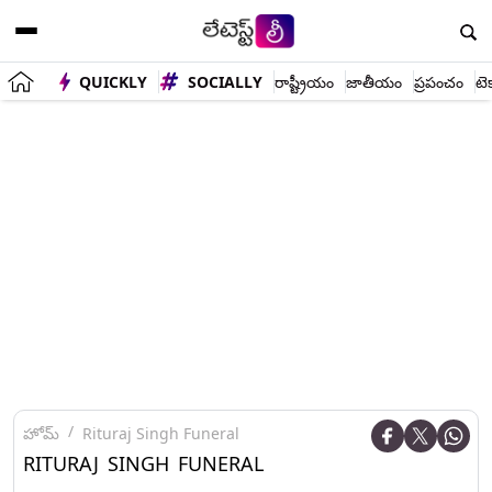
QUICKLY
SOCIALLY
రాష్ట్రీయం
జాతీయం
ప్రపంచం
టె
హోమ్
Rituraj Singh Funeral
RITURAJ SINGH FUNERAL