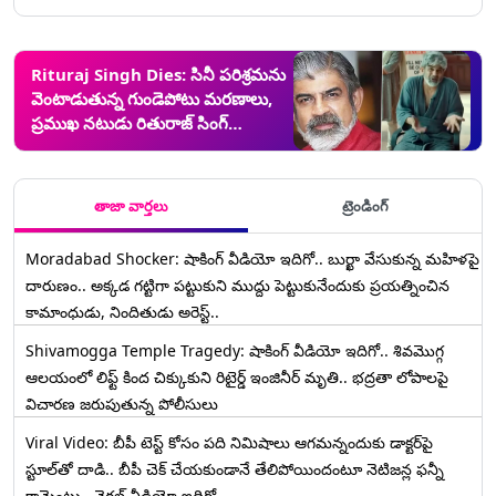
Rituraj Singh Dies: సినీ పరిశ్రమను
వెంటాడుతున్న గుండెపోటు మరణాలు,
ప్రముఖ నటుడు రితురాజ్ సింగ్
కార్డియాక్ అరెస్ట్‌తో కన్నుమూత
తాజా వార్తలు
ట్రెండింగ్
Moradabad Shocker: షాకింగ్ వీడియో ఇదిగో.. బుర్ఖా వేసుకున్న మహిళపై
దారుణం.. అక్కడ గట్టిగా పట్టుకుని ముద్దు పెట్టుకునేందుకు ప్రయత్నించిన
కామాంధుడు, నిందితుడు అరెస్ట్..
Shivamogga Temple Tragedy: షాకింగ్ వీడియో ఇదిగో.. శివమొగ్గ
ఆలయంలో లిఫ్ట్ కింద చిక్కుకుని రిటైర్డ్ ఇంజినీర్ మృతి.. భద్రతా లోపాలపై
విచారణ జరుపుతున్న పోలీసులు
Viral Video: బీపీ టెస్ట్‌ కోసం పది నిమిషాలు ఆగమన్నందుకు డాక్టర్‌పై
స్టూల్‌తో దాడి.. బీపీ చెక్ చేయకుండానే తేలిపోయిందంటూ నెటిజన్ల ఫన్నీ
కామెంట్లు.. వైరల్ వీడియో ఇదిగో..