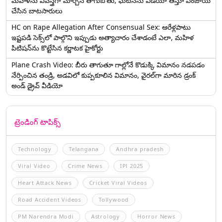
మహిళను వివస్త్రగా మార్చిన తాగుబోతు, ఘటనను వీడియో తీస్తూ ఎంజాయ్
చేసిన బాటసారులు
HC on Rape Allegation After Consensual Sex: ఆరేళ్లపాటు
ఇష్టపడి సెక్స్‌లో పాల్గొని ఇప్పుడు అత్యాచారం చేశాడంటే ఎలా, మహిళ
పిటిషన్‌ను కొట్టేసిన కర్ణాటక హైకోర్టు
Plane Crash Video: బీరు తాగుతూ గాల్లోనే కొడుక్కి విమానం నడపడం
నేర్పించిన తండ్రి, అడవిలో కుప్పకూలిన విమానం, వైరల్‌గా మారిన డ్రంక్‌
అండ్ డ్రైవ్ వీడియో
ట్రెండింగ్ టాపిక్స్
Technology
Telangana
Andhra pradesh
Viral Video
Crime News
IPl 2025
Heart Attack News
Cricket Viral Videos
Road Accident Videos
Tollywood
PM Narendra Modi
Astrology
Horror News