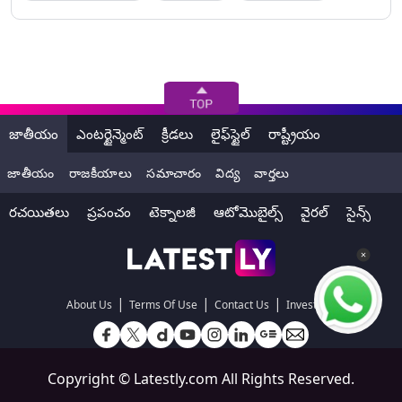
జాతీయం
ఎంటర్టైన్మెంట్
క్రీడలు
లైఫ్‌స్టైల్
రాష్ట్రీయం
జాతీయం
రాజకీయాలు
సమాచారం
విద్య
వార్తలు
రచయితలు
ప్రపంచం
టెక్నాలజీ
ఆటోమొబైల్స్
వైరల్
సైన్స్
|
|
|
About Us
Terms Of Use
Contact Us
Investors
Copyright ©
Latestly.com
All Rights Reserved.