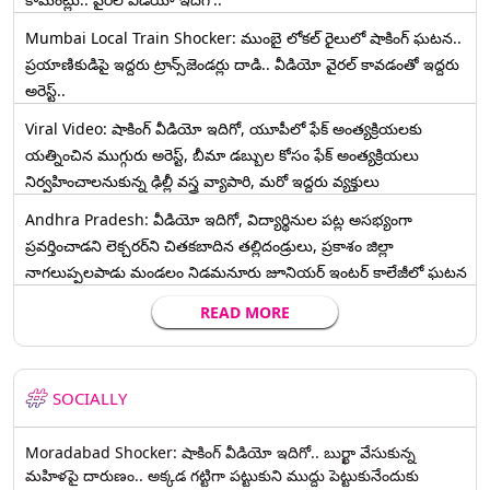
Mumbai Local Train Shocker: ముంబై లోకల్ రైలులో షాకింగ్ ఘటన..
ప్రయాణికుడిపై ఇద్దరు ట్రాన్స్‌జెండర్లు దాడి.. వీడియో వైరల్ కావడంతో ఇద్దరు
అరెస్ట్..
Viral Video: షాకింగ్ వీడియో ఇదిగో, యూపీలో ఫేక్ అంత్యక్రియలకు
యత్నించిన ముగ్గురు అరెస్ట్, బీమా డబ్బుల కోసం ఫేక్ అంత్యక్రియలు
నిర్వహించాలనుకున్న ఢిల్లీ వస్త్ర వ్యాపారి, మరో ఇద్దరు వ్యక్తులు
Andhra Pradesh: వీడియో ఇదిగో, విద్యార్థినుల పట్ల అసభ్యంగా
ప్రవర్తించాడని లెక్చ‌ర‌ర్‌ని చిత‌క‌బాదిన త‌ల్లిదండ్రులు, ప్రకాశం జిల్లా
నాగలుప్పలపాడు మండలం నిడమనూరు జూనియర్ ఇంటర్ కాలేజీలో ఘటన
READ MORE
SOCIALLY
Moradabad Shocker: షాకింగ్ వీడియో ఇదిగో.. బుర్ఖా వేసుకున్న
మహిళపై దారుణం.. అక్కడ గట్టిగా పట్టుకుని ముద్దు పెట్టుకునేందుకు