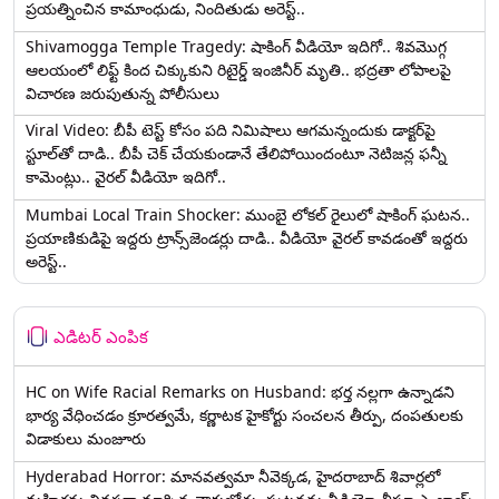
ప్రయత్నించిన కామాంధుడు, నిందితుడు అరెస్ట్..
Shivamogga Temple Tragedy: షాకింగ్ వీడియో ఇదిగో.. శివమొగ్గ
ఆలయంలో లిఫ్ట్ కింద చిక్కుకుని రిటైర్డ్ ఇంజినీర్ మృతి.. భద్రతా లోపాలపై
విచారణ జరుపుతున్న పోలీసులు
Viral Video: బీపీ టెస్ట్‌ కోసం పది నిమిషాలు ఆగమన్నందుకు డాక్టర్‌పై
స్టూల్‌తో దాడి.. బీపీ చెక్ చేయకుండానే తేలిపోయిందంటూ నెటిజన్ల ఫన్నీ
కామెంట్లు.. వైరల్ వీడియో ఇదిగో..
Mumbai Local Train Shocker: ముంబై లోకల్ రైలులో షాకింగ్ ఘటన..
ప్రయాణికుడిపై ఇద్దరు ట్రాన్స్‌జెండర్లు దాడి.. వీడియో వైరల్ కావడంతో ఇద్దరు
అరెస్ట్..
ఎడిటర్ ఎంపిక
HC on Wife Racial Remarks on Husband: భర్త న‌ల్ల‌గా ఉన్నాడ‌ని
భార్య వేధించ‌డం క్రూర‌త్వ‌మే, కర్ణాటక హైకోర్టు సంచలన తీర్పు, దంపతులకు
విడాకులు మంజూరు
Hyderabad Horror: మానవత్వమా నీవెక్కడ, హైదరాబాద్ శివార్లలో