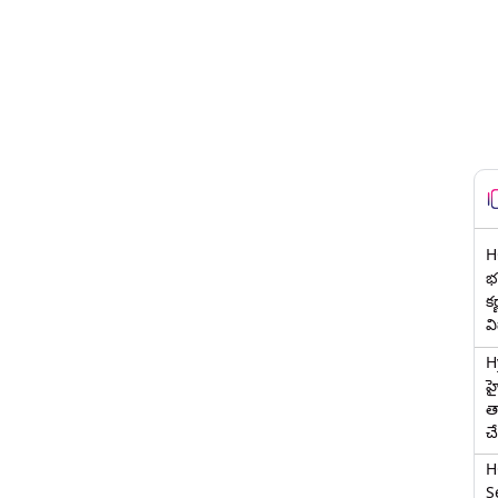
H
భర
క
వ
H
హ
త
చ
H
Se