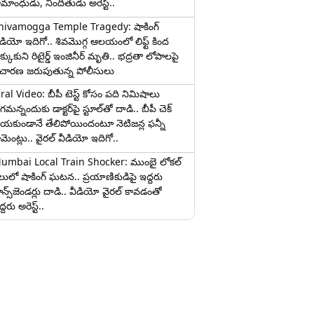
ామాంధుడు, నిందితుడు అరెస్ట్..
hivamogga Temple Tragedy: షాకింగ్
ీడియో ఇదిగో.. శివమొగ్గ ఆలయంలో లిఫ్ట్ కింద
క్కుకుని రిటైర్డ్ ఇంజినీర్ మృతి.. భద్రతా లోపాలపై
ిచారణ జరుపుతున్న పోలీసులు
iral Video: బీపీ టెస్ట్‌ కోసం పది నిమిషాలు
మన్నందుకు డాక్టర్‌పై స్టూల్‌తో దాడి.. బీపీ చెక్
ేయకుండానే తేలిపోయిందంటూ నెటిజన్ల ఫన్నీ
ామెంట్లు.. వైరల్ వీడియో ఇదిగో..
umbai Local Train Shocker: ముంబై లోకల్
ైలులో షాకింగ్ ఘటన.. ప్రయాణికుడిపై ఇద్దరు
రాన్స్‌జెండర్లు దాడి.. వీడియో వైరల్ కావడంతో
్దరు అరెస్ట్..