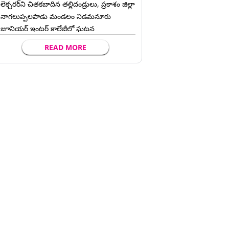
లెక్చ‌ర‌ర్‌ని చిత‌క‌బాదిన త‌ల్లిదండ్రులు, ప్రకాశం జిల్లా
నాగలుప్పలపాడు మండలం నిడమనూరు
జూనియర్ ఇంటర్ కాలేజీలో ఘటన
READ MORE