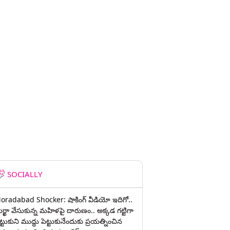
SOCIALLY
oradabad Shocker: షాకింగ్ వీడియో ఇదిగో..
ుర్ఖా వేసుకున్న మహిళపై దారుణం.. అక్కడ గట్టిగా
ట్టుకుని ముద్దు పెట్టుకునేందుకు ప్రయత్నించిన