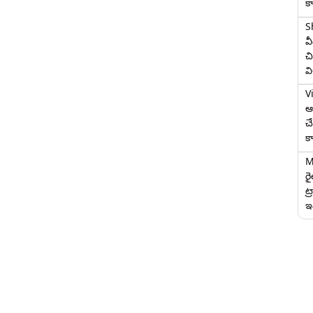
క
S
వ
చి
వ
V
ఆగ
చ
క
M
ర
ట్
ఇద