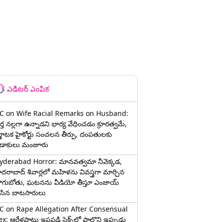
ఎడిటర్ ఎంపిక
C on Wife Racial Remarks on Husband:
్త న‌ల్ల‌గా ఉన్నాడ‌ని భార్య వేధించ‌డం క్రూర‌త్వ‌మే,
ర్ణాటక హైకోర్టు సంచలన తీర్పు, దంపతులకు
ిడాకులు మంజూరు
yderabad Horror: మానవత్వమా నీవెక్కడ,
ైదరాబాద్ శివార్లలో మహిళను వివస్త్రగా మార్చిన
ాగుబోతు, ఘటనను వీడియో తీస్తూ ఎంజాయ్
ేసిన బాటసారులు
C on Rape Allegation After Consensual
x: ఆరేళ్లపాటు ఇష్టపడి సెక్స్‌లో పాల్గొని ఇప్పుడు