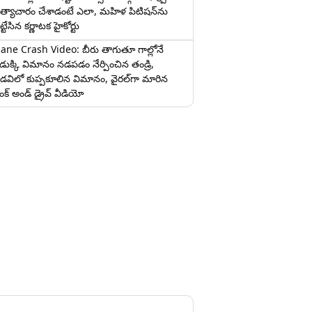
త్యాచారం చేశాడంటే ఎలా, మహిళ పిటిషన్‌ను
ట్టేసిన కర్ణాటక హైకోర్టు
lane Crash Video: బీరు తాగుతూ గాల్లోనే
ొడుక్కి విమానం నడపడం నేర్పించిన తండ్రి,
డవిలో కుప్పకూలిన విమానం, వైరల్‌గా మారిన
రంక్‌ అండ్ డ్రైవ్ వీడియో