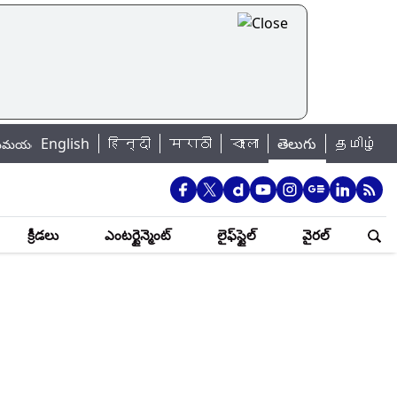
English
हिन्दी
|
मराठी
বাংলা
తెలుగు
தமிழ்
ోనే ఎక్కువ బలవన్మరణాలు..
UPI Charges: రూ.2,000 పైబడిన యూపీఐ చెల్లింపులక
క్రీడలు
ఎంటర్టైన్మెంట్
లైఫ్‌స్టైల్
వైరల్