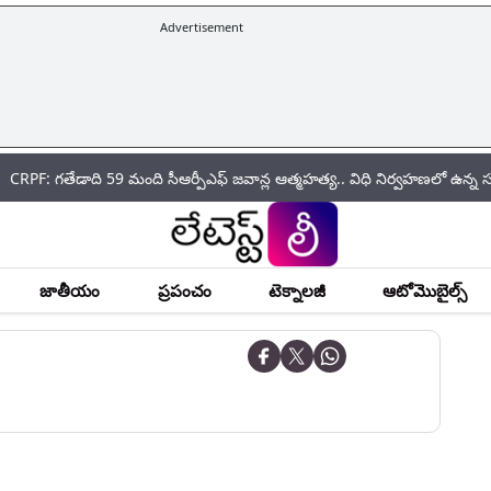
Advertisement
ేడాది 59 మంది సీఆర్పీఎఫ్ జ‌వాన్ల ఆత్మ‌హ‌త్య.. విధి నిర్వహణలో ఉన్న సమయంల
జాతీయం
ప్రపంచం
టెక్నాలజీ
ఆటోమొబైల్స్