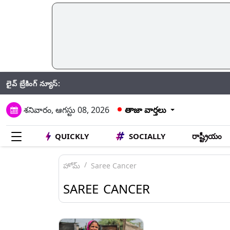
లైవ్ బ్రేకింగ్ న్యూస్:
CRPF: గత
శనివారం, ఆగస్టు 08, 2026
తాజా వార్తలు
QUICKLY
SOCIALLY
రాష్ట్రీయం
హోమ్
Saree Cancer
SAREE CANCER