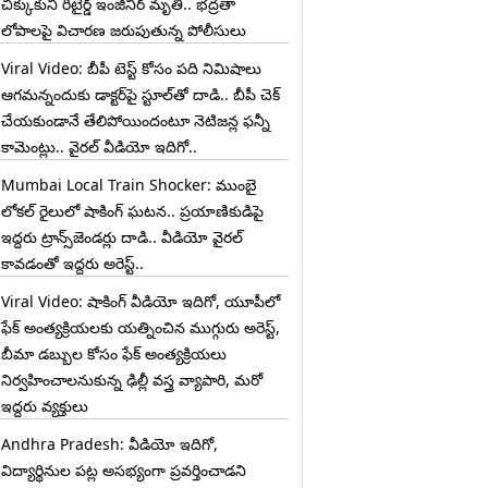
చిక్కుకుని రిటైర్డ్ ఇంజినీర్ మృతి.. భద్రతా
లోపాలపై విచారణ జరుపుతున్న పోలీసులు
Viral Video: బీపీ టెస్ట్‌ కోసం పది నిమిషాలు
ఆగమన్నందుకు డాక్టర్‌పై స్టూల్‌తో దాడి.. బీపీ చెక్
చేయకుండానే తేలిపోయిందంటూ నెటిజన్ల ఫన్నీ
కామెంట్లు.. వైరల్ వీడియో ఇదిగో..
Mumbai Local Train Shocker: ముంబై
లోకల్ రైలులో షాకింగ్ ఘటన.. ప్రయాణికుడిపై
ఇద్దరు ట్రాన్స్‌జెండర్లు దాడి.. వీడియో వైరల్
కావడంతో ఇద్దరు అరెస్ట్..
Viral Video: షాకింగ్ వీడియో ఇదిగో, యూపీలో
ఫేక్ అంత్యక్రియలకు యత్నించిన ముగ్గురు అరెస్ట్,
బీమా డబ్బుల కోసం ఫేక్ అంత్యక్రియలు
నిర్వహించాలనుకున్న ఢిల్లీ వస్త్ర వ్యాపారి, మరో
ఇద్దరు వ్యక్తులు
Andhra Pradesh: వీడియో ఇదిగో,
విద్యార్థినుల పట్ల అసభ్యంగా ప్రవర్తించాడని