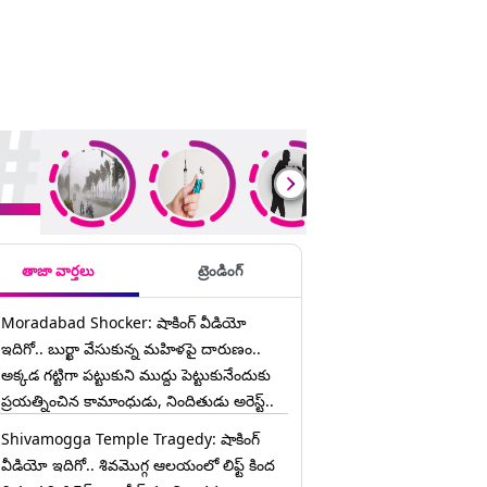
ding Stories
తాజా వార్తలు
ట్రెండింగ్
Moradabad Shocker: షాకింగ్ వీడియో
ఇదిగో.. బుర్ఖా వేసుకున్న మహిళపై దారుణం..
అక్కడ గట్టిగా పట్టుకుని ముద్దు పెట్టుకునేందుకు
ప్రయత్నించిన కామాంధుడు, నిందితుడు అరెస్ట్..
Shivamogga Temple Tragedy: షాకింగ్
వీడియో ఇదిగో.. శివమొగ్గ ఆలయంలో లిఫ్ట్ కింద