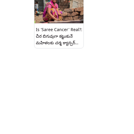
Is 'Saree Cancer' Real?:
చీర బిగువుగా కట్టుకునే
మహిళలకు చర్మ క్యాన్సర్‌
ముప్పు, కీలక హెచ్చరికను
జారీ చేసిన వైద్యులు, ఇద్దరికీ
ఇప్పటికే క్యాన్సర్