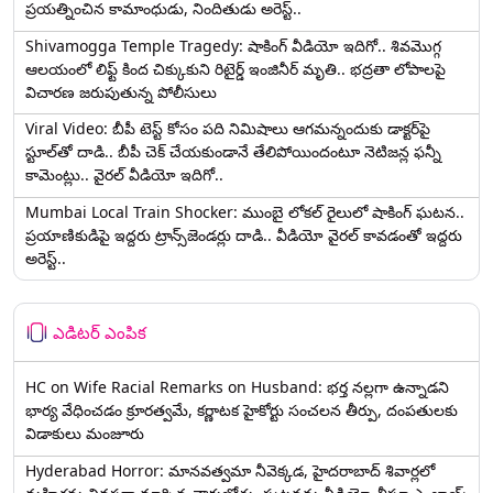
ప్రయత్నించిన కామాంధుడు, నిందితుడు అరెస్ట్..
Shivamogga Temple Tragedy: షాకింగ్ వీడియో ఇదిగో.. శివమొగ్గ
ఆలయంలో లిఫ్ట్ కింద చిక్కుకుని రిటైర్డ్ ఇంజినీర్ మృతి.. భద్రతా లోపాలపై
విచారణ జరుపుతున్న పోలీసులు
Viral Video: బీపీ టెస్ట్‌ కోసం పది నిమిషాలు ఆగమన్నందుకు డాక్టర్‌పై
స్టూల్‌తో దాడి.. బీపీ చెక్ చేయకుండానే తేలిపోయిందంటూ నెటిజన్ల ఫన్నీ
కామెంట్లు.. వైరల్ వీడియో ఇదిగో..
Mumbai Local Train Shocker: ముంబై లోకల్ రైలులో షాకింగ్ ఘటన..
ప్రయాణికుడిపై ఇద్దరు ట్రాన్స్‌జెండర్లు దాడి.. వీడియో వైరల్ కావడంతో ఇద్దరు
అరెస్ట్..
ఎడిటర్ ఎంపిక
HC on Wife Racial Remarks on Husband: భర్త న‌ల్ల‌గా ఉన్నాడ‌ని
భార్య వేధించ‌డం క్రూర‌త్వ‌మే, కర్ణాటక హైకోర్టు సంచలన తీర్పు, దంపతులకు
విడాకులు మంజూరు
Hyderabad Horror: మానవత్వమా నీవెక్కడ, హైదరాబాద్ శివార్లలో