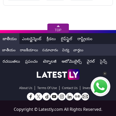
జాతీయం
ఎంటర్టైన్మెంట్
క్రీడలు
లైఫ్‌స్టైల్
రాష్ట్రీయం
జాతీయం
రాజకీయాలు
సమాచారం
విద్య
వార్తలు
రచయితలు
ప్రపంచం
టెక్నాలజీ
ఆటోమొబైల్స్
వైరల్
సైన్స్
|
|
|
About Us
Terms Of Use
Contact Us
Investors
Copyright ©
Latestly.com
All Rights Reserved.