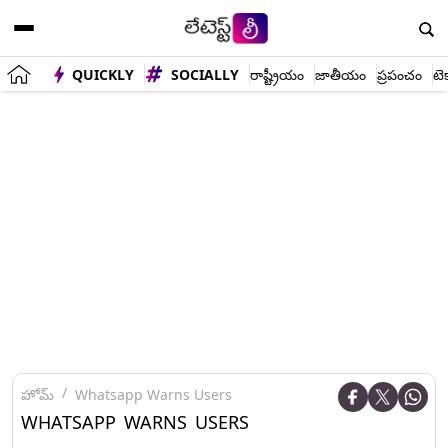
QUICKLY
SOCIALLY
రాష్ట్రీయం
జాతీయం
ప్రపంచం
టె
హోమ్
Whatsapp Warns Users
WHATSAPP WARNS USERS