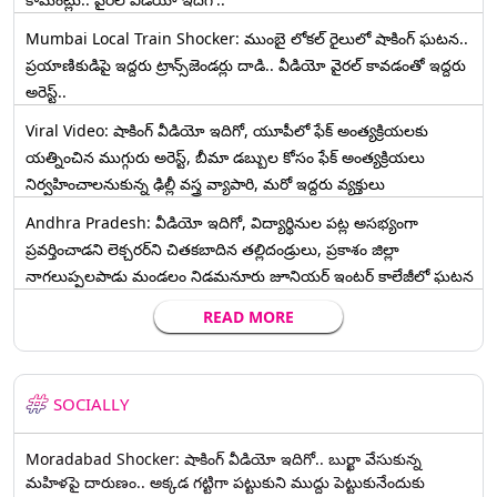
Mumbai Local Train Shocker: ముంబై లోకల్ రైలులో షాకింగ్ ఘటన..
ప్రయాణికుడిపై ఇద్దరు ట్రాన్స్‌జెండర్లు దాడి.. వీడియో వైరల్ కావడంతో ఇద్దరు
అరెస్ట్..
Viral Video: షాకింగ్ వీడియో ఇదిగో, యూపీలో ఫేక్ అంత్యక్రియలకు
యత్నించిన ముగ్గురు అరెస్ట్, బీమా డబ్బుల కోసం ఫేక్ అంత్యక్రియలు
నిర్వహించాలనుకున్న ఢిల్లీ వస్త్ర వ్యాపారి, మరో ఇద్దరు వ్యక్తులు
Andhra Pradesh: వీడియో ఇదిగో, విద్యార్థినుల పట్ల అసభ్యంగా
ప్రవర్తించాడని లెక్చ‌ర‌ర్‌ని చిత‌క‌బాదిన త‌ల్లిదండ్రులు, ప్రకాశం జిల్లా
నాగలుప్పలపాడు మండలం నిడమనూరు జూనియర్ ఇంటర్ కాలేజీలో ఘటన
READ MORE
SOCIALLY
Moradabad Shocker: షాకింగ్ వీడియో ఇదిగో.. బుర్ఖా వేసుకున్న
మహిళపై దారుణం.. అక్కడ గట్టిగా పట్టుకుని ముద్దు పెట్టుకునేందుకు