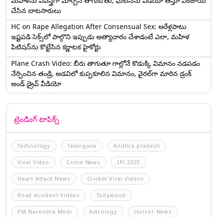
మహిళను వివస్త్రగా మార్చిన తాగుబోతు, ఘటనను వీడియో తీస్తూ ఎంజాయ్
చేసిన బాటసారులు
HC on Rape Allegation After Consensual Sex: ఆరేళ్లపాటు
ఇష్టపడి సెక్స్‌లో పాల్గొని ఇప్పుడు అత్యాచారం చేశాడంటే ఎలా, మహిళ
పిటిషన్‌ను కొట్టేసిన కర్ణాటక హైకోర్టు
Plane Crash Video: బీరు తాగుతూ గాల్లోనే కొడుక్కి విమానం నడపడం
నేర్పించిన తండ్రి, అడవిలో కుప్పకూలిన విమానం, వైరల్‌గా మారిన డ్రంక్‌
అండ్ డ్రైవ్ వీడియో
ట్రెండింగ్ టాపిక్స్
Technology
Telangana
Andhra pradesh
Viral Video
Crime News
IPl 2025
Heart Attack News
Cricket Viral Videos
Road Accident Videos
Tollywood
PM Narendra Modi
Astrology
Horror News