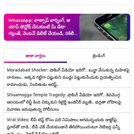
WhatsApp: వాట్సాప్ వార్నింగ్, ఆ
యాప్ డౌన్లోడ్ చేసుకుంటే మీ డేటా
గల్లంతే, వెంటనే డిలీట్ చేయండి, నకిలీ
యాప్‌లకు దూరంగా ఉండాలని తెలిపిన
వాట్సప్ సీఈఓ
తాజా వార్తలు
ట్రెండింగ్
Moradabad Shocker: షాకింగ్ వీడియో ఇదిగో.. బుర్ఖా వేసుకున్న మహిళపై
దారుణం.. అక్కడ గట్టిగా పట్టుకుని ముద్దు పెట్టుకునేందుకు ప్రయత్నించిన
కామాంధుడు, నిందితుడు అరెస్ట్..
Shivamogga Temple Tragedy: షాకింగ్ వీడియో ఇదిగో.. శివమొగ్గ
ఆలయంలో లిఫ్ట్ కింద చిక్కుకుని రిటైర్డ్ ఇంజినీర్ మృతి.. భద్రతా లోపాలపై
విచారణ జరుపుతున్న పోలీసులు
Viral Video: బీపీ టెస్ట్‌ కోసం పది నిమిషాలు ఆగమన్నందుకు డాక్టర్‌పై
స్టూల్‌తో దాడి.. బీపీ చెక్ చేయకుండానే తేలిపోయిందంటూ నెటిజన్ల ఫన్నీ
కామెంట్లు.. వైరల్ వీడియో ఇదిగో..