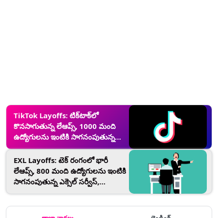
TikTok Layoffs: టిక్‌టాక్‌లో
కొనసాగుతున్న లేఆప్స్, 1000 మంది
ఉద్యోగులను ఇంటికి సాగనంపుతున్న
బైట్‌డాన్స్
EXL Layoffs: టెక్ రంగంలో భారీ
లేఆప్స్, 800 మంది ఉద్యోగులను ఇంటికి
సాగనంపుతున్న ఎక్సెల్‌ సర్వీస్,
భారత్‌లోని ఉద్యోగులపై తీవ్ర ప్రభావం