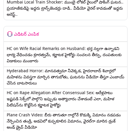
Mumbai Local Train Shocker: ముంబై లోకల్ రైలులో షాకింగ్ ఘటన..
ప్రయాణికుడిపై ఇద్దరు ట్రాన్స్‌జెండర్లు దాడి.. వీడియో వైరల్ కావడంతో ఇద్దరు
అరెస్ట్..
ఎడిటర్ ఎంపిక
HC on Wife Racial Remarks on Husband: భర్త న‌ల్ల‌గా ఉన్నాడ‌ని
భార్య వేధించ‌డం క్రూర‌త్వ‌మే, కర్ణాటక హైకోర్టు సంచలన తీర్పు, దంపతులకు
విడాకులు మంజూరు
Hyderabad Horror: మానవత్వమా నీవెక్కడ, హైదరాబాద్ శివార్లలో
మహిళను వివస్త్రగా మార్చిన తాగుబోతు, ఘటనను వీడియో తీస్తూ ఎంజాయ్
చేసిన బాటసారులు
HC on Rape Allegation After Consensual Sex: ఆరేళ్లపాటు
ఇష్టపడి సెక్స్‌లో పాల్గొని ఇప్పుడు అత్యాచారం చేశాడంటే ఎలా, మహిళ
పిటిషన్‌ను కొట్టేసిన కర్ణాటక హైకోర్టు
Plane Crash Video: బీరు తాగుతూ గాల్లోనే కొడుక్కి విమానం నడపడం
నేర్పించిన తండ్రి, అడవిలో కుప్పకూలిన విమానం, వైరల్‌గా మారిన డ్రంక్‌
అండ్ డ్రైవ్ వీడియో