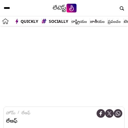
QUICKLY
SOCIALLY
రాష్ట్రీయం
జాతీయం
ప్రపంచం
టె
హోమ్
లేఆఫ్‌
లేఆఫ్‌