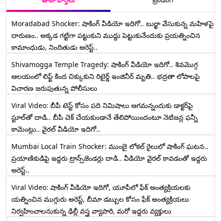
తాజా వార్తలు
ట్రెండింగ్
Moradabad Shocker: షాకింగ్ వీడియో ఇదిగో.. బుర్ఖా వేసుకున్న మహిళపై
దారుణం.. అక్కడ గట్టిగా పట్టుకుని ముద్దు పెట్టుకునేందుకు ప్రయత్నించిన
కామాంధుడు, నిందితుడు అరెస్ట్..
Shivamogga Temple Tragedy: షాకింగ్ వీడియో ఇదిగో.. శివమొగ్గ
ఆలయంలో లిఫ్ట్ కింద చిక్కుకుని రిటైర్డ్ ఇంజినీర్ మృతి.. భద్రతా లోపాలపై
విచారణ జరుపుతున్న పోలీసులు
Viral Video: బీపీ టెస్ట్‌ కోసం పది నిమిషాలు ఆగమన్నందుకు డాక్టర్‌పై
స్టూల్‌తో దాడి.. బీపీ చెక్ చేయకుండానే తేలిపోయిందంటూ నెటిజన్ల ఫన్నీ
కామెంట్లు.. వైరల్ వీడియో ఇదిగో..
Mumbai Local Train Shocker: ముంబై లోకల్ రైలులో షాకింగ్ ఘటన..
ప్రయాణికుడిపై ఇద్దరు ట్రాన్స్‌జెండర్లు దాడి.. వీడియో వైరల్ కావడంతో ఇద్దరు
అరెస్ట్..
Viral Video: షాకింగ్ వీడియో ఇదిగో, యూపీలో ఫేక్ అంత్యక్రియలకు
యత్నించిన ముగ్గురు అరెస్ట్, బీమా డబ్బుల కోసం ఫేక్ అంత్యక్రియలు
నిర్వహించాలనుకున్న ఢిల్లీ వస్త్ర వ్యాపారి, మరో ఇద్దరు వ్యక్తులు