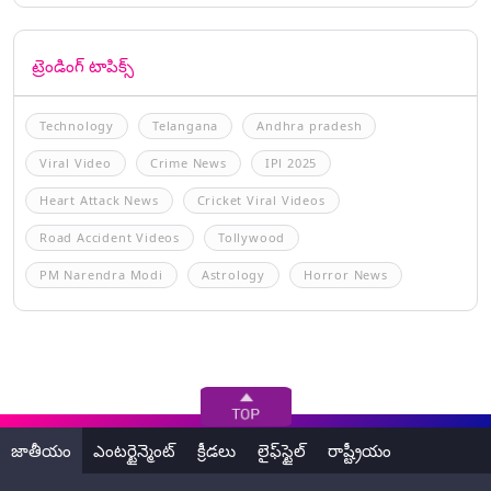
ట్రెండింగ్ టాపిక్స్
Technology
Telangana
Andhra pradesh
Viral Video
Crime News
IPl 2025
Heart Attack News
Cricket Viral Videos
Road Accident Videos
Tollywood
PM Narendra Modi
Astrology
Horror News
జాతీయం
ఎంటర్టైన్మెంట్
క్రీడలు
లైఫ్‌స్టైల్
రాష్ట్రీయం