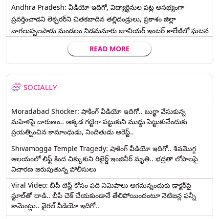
Andhra Pradesh: వీడియో ఇదిగో, విద్యార్థినుల పట్ల అసభ్యంగా
ప్రవర్తించాడని లెక్చ‌ర‌ర్‌ని చిత‌క‌బాదిన త‌ల్లిదండ్రులు, ప్రకాశం జిల్లా
నాగలుప్పలపాడు మండలం నిడమనూరు జూనియర్ ఇంటర్ కాలేజీలో ఘటన
READ MORE
SOCIALLY
Moradabad Shocker: షాకింగ్ వీడియో ఇదిగో.. బుర్ఖా వేసుకున్న
మహిళపై దారుణం.. అక్కడ గట్టిగా పట్టుకుని ముద్దు పెట్టుకునేందుకు
ప్రయత్నించిన కామాంధుడు, నిందితుడు అరెస్ట్..
Shivamogga Temple Tragedy: షాకింగ్ వీడియో ఇదిగో.. శివమొగ్గ
ఆలయంలో లిఫ్ట్ కింద చిక్కుకుని రిటైర్డ్ ఇంజినీర్ మృతి.. భద్రతా లోపాలపై
విచారణ జరుపుతున్న పోలీసులు
Viral Video: బీపీ టెస్ట్‌ కోసం పది నిమిషాలు ఆగమన్నందుకు డాక్టర్‌పై
స్టూల్‌తో దాడి.. బీపీ చెక్ చేయకుండానే తేలిపోయిందంటూ నెటిజన్ల ఫన్నీ
కామెంట్లు.. వైరల్ వీడియో ఇదిగో..