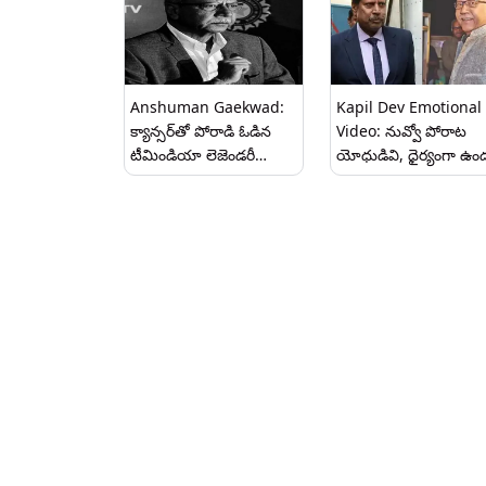
Anshuman Gaekwad:
Kapil Dev Emotional
క్యాన్సర్‌తో పోరాడి ఓడిన
Video: నువ్వో పోరాట
టీమిండియా లెజెండరీ
యోధుడివి, ధైర్యంగా ఉం
అన్షుమాన్
క్యాన్సర్‌తో పోరాడుతున్న
గైక్వాడ్,ఆటగాడిగా,కోచ్‌గా,సెలక్టర్‌గా
అంశుమన్‌ గైక్వాడ్‌పై కపిల్‌ద
రికార్డ్స్ ఇవే
ఎమోషనల్‌ పోస్టు ఇదిగో..