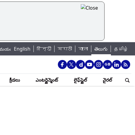
English
हिन्दी
|
मराठी
বাংলা
తెలుగు
தமிழ்
నే ఎక్కువ బలవన్మరణాలు..
UPI Charges: రూ.2,000 పైబడిన యూపీఐ చెల్లింపులకు
క్రీడలు
ఎంటర్టైన్మెంట్
లైఫ్‌స్టైల్
వైరల్