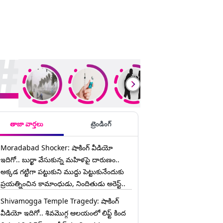
ding Stories
తాజా వార్తలు
ట్రెండింగ్
Moradabad Shocker: షాకింగ్ వీడియో
ఇదిగో.. బుర్ఖా వేసుకున్న మహిళపై దారుణం..
అక్కడ గట్టిగా పట్టుకుని ముద్దు పెట్టుకునేందుకు
ప్రయత్నించిన కామాంధుడు, నిందితుడు అరెస్ట్..
Shivamogga Temple Tragedy: షాకింగ్
వీడియో ఇదిగో.. శివమొగ్గ ఆలయంలో లిఫ్ట్ కింద