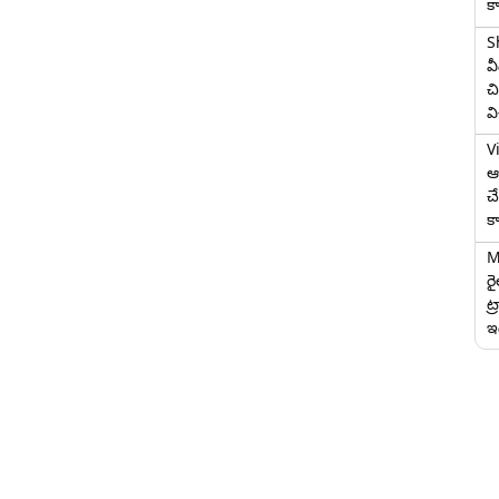
క
S
వ
చి
వ
V
ఆగ
చ
క
M
ర
ట్
ఇద