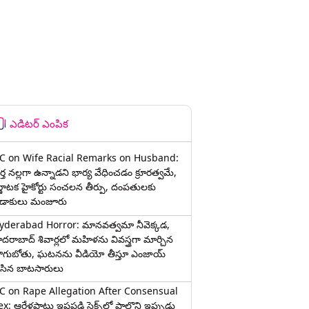
ఎడిటర్ ఎంపిక
C on Wife Racial Remarks on Husband:
్త న‌ల్ల‌గా ఉన్నాడ‌ని భార్య వేధించ‌డం క్రూర‌త్వ‌మే,
ర్ణాటక హైకోర్టు సంచలన తీర్పు, దంపతులకు
ిడాకులు మంజూరు
yderabad Horror: మానవత్వమా నీవెక్కడ,
ైదరాబాద్ శివార్లలో మహిళను వివస్త్రగా మార్చిన
ాగుబోతు, ఘటనను వీడియో తీస్తూ ఎంజాయ్
ేసిన బాటసారులు
C on Rape Allegation After Consensual
x: ఆరేళ్లపాటు ఇష్టపడి సెక్స్‌లో పాల్గొని ఇప్పుడు