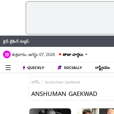
లైవ్ బ్రేకింగ్ న్యూస్:
CRPF: గతే
శుక్రవారం, ఆగస్టు 07, 2026
తాజా వార్తలు
QUICKLY
SOCIALLY
రాష్ట్రీయం
హోమ్
Anshuman Gaekwad
ANSHUMAN GAEKWAD