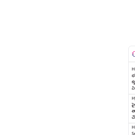
H
భర
క
వ
H
హ
త
చ
H
Se