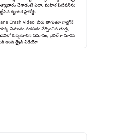
త్యాచారం చేశాడంటే ఎలా, మహిళ పిటిషన్‌ను
ట్టేసిన కర్ణాటక హైకోర్టు
lane Crash Video: బీరు తాగుతూ గాల్లోనే
ొడుక్కి విమానం నడపడం నేర్పించిన తండ్రి,
డవిలో కుప్పకూలిన విమానం, వైరల్‌గా మారిన
రంక్‌ అండ్ డ్రైవ్ వీడియో