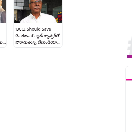
'BCCI Should Save
Gaekwad': బ్లడ్ క్యాన్సర్‌తో
డు,
పోరాడుతున్న టీమిండియా
మాజీ కోచ్ అన్షుమన్ గైక్వాడ్,
ేవ్‌
బీసీసీఐ కాపాడాలంటూ
భారత మాజీ చీఫ్ సెలక్టర్
Tren
సందీప్ పాటిల్ విజ్ఞప్తి