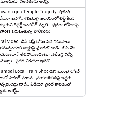
ామాంధుడు, నిందితుడు అరెస్ట్..
hivamogga Temple Tragedy: షాకింగ్
ీడియో ఇదిగో.. శివమొగ్గ ఆలయంలో లిఫ్ట్ కింద
క్కుకుని రిటైర్డ్ ఇంజినీర్ మృతి.. భద్రతా లోపాలపై
ిచారణ జరుపుతున్న పోలీసులు
iral Video: బీపీ టెస్ట్‌ కోసం పది నిమిషాలు
మన్నందుకు డాక్టర్‌పై స్టూల్‌తో దాడి.. బీపీ చెక్
ేయకుండానే తేలిపోయిందంటూ నెటిజన్ల ఫన్నీ
ామెంట్లు.. వైరల్ వీడియో ఇదిగో..
umbai Local Train Shocker: ముంబై లోకల్
ైలులో షాకింగ్ ఘటన.. ప్రయాణికుడిపై ఇద్దరు
రాన్స్‌జెండర్లు దాడి.. వీడియో వైరల్ కావడంతో
్దరు అరెస్ట్..