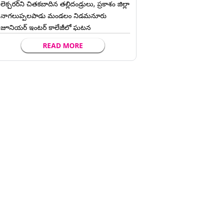
లెక్చ‌ర‌ర్‌ని చిత‌క‌బాదిన త‌ల్లిదండ్రులు, ప్రకాశం జిల్లా
నాగలుప్పలపాడు మండలం నిడమనూరు
జూనియర్ ఇంటర్ కాలేజీలో ఘటన
READ MORE