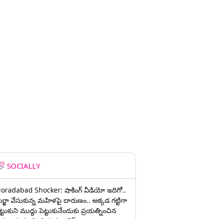
SOCIALLY
oradabad Shocker: షాకింగ్ వీడియో ఇదిగో..
ుర్ఖా వేసుకున్న మహిళపై దారుణం.. అక్కడ గట్టిగా
ట్టుకుని ముద్దు పెట్టుకునేందుకు ప్రయత్నించిన