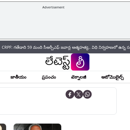
Advertisement
డాది 59 మంది సీఆర్పీఎఫ్ జ‌వాన్ల ఆత్మ‌హ‌త్య.. విధి నిర్వహణలో ఉన్న సమయంలో
జాతీయం
ప్రపంచం
టెక్నాలజీ
ఆటోమొబైల్స్