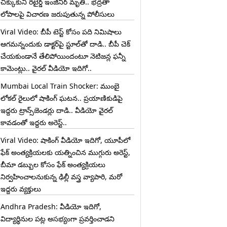
చిక్కుకుని రిటైర్డ్ ఇంజినీర్ మృతి.. భద్రతా
లోపాలపై విచారణ జరుపుతున్న పోలీసులు
Viral Video: బీపీ టెస్ట్‌ కోసం పది నిమిషాలు
ఆగమన్నందుకు డాక్టర్‌పై స్టూల్‌తో దాడి.. బీపీ చెక్
చేయకుండానే తేలిపోయిందంటూ నెటిజన్ల ఫన్నీ
కామెంట్లు.. వైరల్ వీడియో ఇదిగో..
Mumbai Local Train Shocker: ముంబై
లోకల్ రైలులో షాకింగ్ ఘటన.. ప్రయాణికుడిపై
ఇద్దరు ట్రాన్స్‌జెండర్లు దాడి.. వీడియో వైరల్
కావడంతో ఇద్దరు అరెస్ట్..
Viral Video: షాకింగ్ వీడియో ఇదిగో, యూపీలో
ఫేక్ అంత్యక్రియలకు యత్నించిన ముగ్గురు అరెస్ట్,
బీమా డబ్బుల కోసం ఫేక్ అంత్యక్రియలు
నిర్వహించాలనుకున్న ఢిల్లీ వస్త్ర వ్యాపారి, మరో
ఇద్దరు వ్యక్తులు
Andhra Pradesh: వీడియో ఇదిగో,
విద్యార్థినుల పట్ల అసభ్యంగా ప్రవర్తించాడని