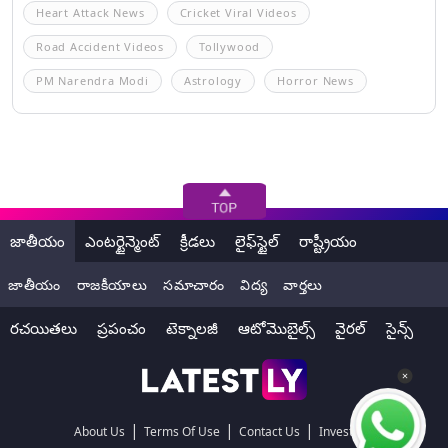
Heart Attack News
Cricket Viral Videos
Road Accident Videos
Tollywood
PM Narendra Modi
Astrology
Horror News
జాతీయం
ఎంటర్టైన్మెంట్
క్రీడలు
లైఫ్‌స్టైల్
రాష్ట్రీయం
జాతీయం
రాజకీయాలు
సమాచారం
విద్య
వార్తలు
రచయితలు
ప్రపంచం
టెక్నాలజీ
ఆటోమొబైల్స్
వైరల్
సైన్స్
|
|
|
About Us
Terms Of Use
Contact Us
Investors