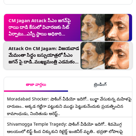
CM Jagan Attack సీఎం జగన్‌పై
రాయి దాడి కేసులో విచారణకు సిట్‌
ఏర్పాటు...ఎస్పీ స్థాయి అధికారి
నేతృత్వంలో సిట్‌ ఏర్పాటు చేసిన
విజయవాడ సీపీ
Attack On CM Jagam: విజయవాడ
మేమంతా సిద్ధం బస్సుయాత్రలో సీఎం
జగన్ పై దాడి..ముఖ్య‌మంత్రి ఎడమకంటి
కనుబొమ్మపై గాయం
తాజా వార్తలు
ట్రెండింగ్
Moradabad Shocker: షాకింగ్ వీడియో ఇదిగో.. బుర్ఖా వేసుకున్న మహిళపై
దారుణం.. అక్కడ గట్టిగా పట్టుకుని ముద్దు పెట్టుకునేందుకు ప్రయత్నించిన
కామాంధుడు, నిందితుడు అరెస్ట్..
Shivamogga Temple Tragedy: షాకింగ్ వీడియో ఇదిగో.. శివమొగ్గ
ఆలయంలో లిఫ్ట్ కింద చిక్కుకుని రిటైర్డ్ ఇంజినీర్ మృతి.. భద్రతా లోపాలపై