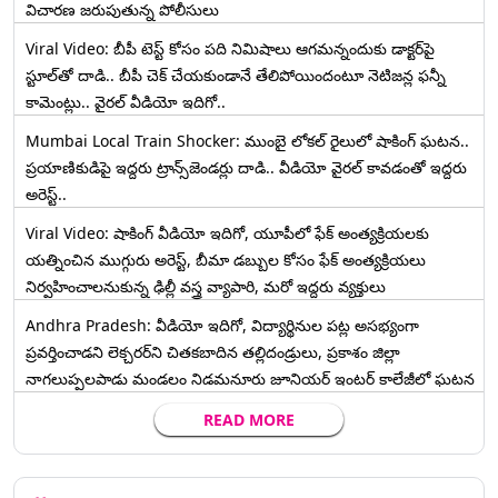
విచారణ జరుపుతున్న పోలీసులు
Viral Video: బీపీ టెస్ట్‌ కోసం పది నిమిషాలు ఆగమన్నందుకు డాక్టర్‌పై
స్టూల్‌తో దాడి.. బీపీ చెక్ చేయకుండానే తేలిపోయిందంటూ నెటిజన్ల ఫన్నీ
కామెంట్లు.. వైరల్ వీడియో ఇదిగో..
Mumbai Local Train Shocker: ముంబై లోకల్ రైలులో షాకింగ్ ఘటన..
ప్రయాణికుడిపై ఇద్దరు ట్రాన్స్‌జెండర్లు దాడి.. వీడియో వైరల్ కావడంతో ఇద్దరు
అరెస్ట్..
Viral Video: షాకింగ్ వీడియో ఇదిగో, యూపీలో ఫేక్ అంత్యక్రియలకు
యత్నించిన ముగ్గురు అరెస్ట్, బీమా డబ్బుల కోసం ఫేక్ అంత్యక్రియలు
నిర్వహించాలనుకున్న ఢిల్లీ వస్త్ర వ్యాపారి, మరో ఇద్దరు వ్యక్తులు
Andhra Pradesh: వీడియో ఇదిగో, విద్యార్థినుల పట్ల అసభ్యంగా
ప్రవర్తించాడని లెక్చ‌ర‌ర్‌ని చిత‌క‌బాదిన త‌ల్లిదండ్రులు, ప్రకాశం జిల్లా
నాగలుప్పలపాడు మండలం నిడమనూరు జూనియర్ ఇంటర్ కాలేజీలో ఘటన
READ MORE