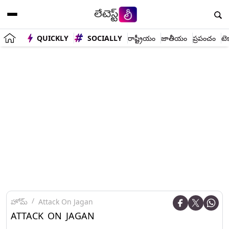
QUICKLY
SOCIALLY
రాష్ట్రీయం
జాతీయం
ప్రపంచం
టె
హోమ్
Attack On Jagan
ATTACK ON JAGAN