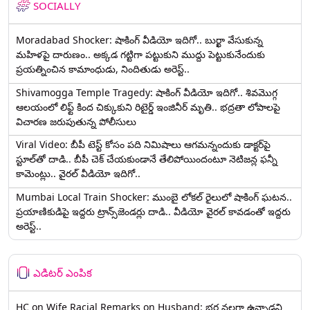
SOCIALLY
Moradabad Shocker: షాకింగ్ వీడియో ఇదిగో.. బుర్ఖా వేసుకున్న
మహిళపై దారుణం.. అక్కడ గట్టిగా పట్టుకుని ముద్దు పెట్టుకునేందుకు
ప్రయత్నించిన కామాంధుడు, నిందితుడు అరెస్ట్..
Shivamogga Temple Tragedy: షాకింగ్ వీడియో ఇదిగో.. శివమొగ్గ
ఆలయంలో లిఫ్ట్ కింద చిక్కుకుని రిటైర్డ్ ఇంజినీర్ మృతి.. భద్రతా లోపాలపై
విచారణ జరుపుతున్న పోలీసులు
Viral Video: బీపీ టెస్ట్‌ కోసం పది నిమిషాలు ఆగమన్నందుకు డాక్టర్‌పై
స్టూల్‌తో దాడి.. బీపీ చెక్ చేయకుండానే తేలిపోయిందంటూ నెటిజన్ల ఫన్నీ
కామెంట్లు.. వైరల్ వీడియో ఇదిగో..
Mumbai Local Train Shocker: ముంబై లోకల్ రైలులో షాకింగ్ ఘటన..
ప్రయాణికుడిపై ఇద్దరు ట్రాన్స్‌జెండర్లు దాడి.. వీడియో వైరల్ కావడంతో ఇద్దరు
అరెస్ట్..
ఎడిటర్ ఎంపిక
HC on Wife Racial Remarks on Husband: భర్త న‌ల్ల‌గా ఉన్నాడ‌ని