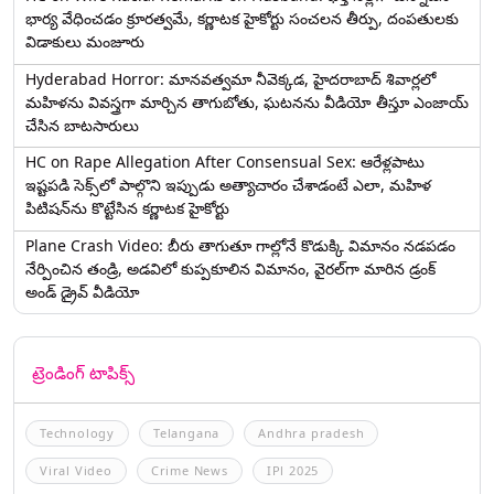
భార్య వేధించ‌డం క్రూర‌త్వ‌మే, కర్ణాటక హైకోర్టు సంచలన తీర్పు, దంపతులకు
విడాకులు మంజూరు
Hyderabad Horror: మానవత్వమా నీవెక్కడ, హైదరాబాద్ శివార్లలో
మహిళను వివస్త్రగా మార్చిన తాగుబోతు, ఘటనను వీడియో తీస్తూ ఎంజాయ్
చేసిన బాటసారులు
HC on Rape Allegation After Consensual Sex: ఆరేళ్లపాటు
ఇష్టపడి సెక్స్‌లో పాల్గొని ఇప్పుడు అత్యాచారం చేశాడంటే ఎలా, మహిళ
పిటిషన్‌ను కొట్టేసిన కర్ణాటక హైకోర్టు
Plane Crash Video: బీరు తాగుతూ గాల్లోనే కొడుక్కి విమానం నడపడం
నేర్పించిన తండ్రి, అడవిలో కుప్పకూలిన విమానం, వైరల్‌గా మారిన డ్రంక్‌
అండ్ డ్రైవ్ వీడియో
ట్రెండింగ్ టాపిక్స్
Technology
Telangana
Andhra pradesh
Viral Video
Crime News
IPl 2025