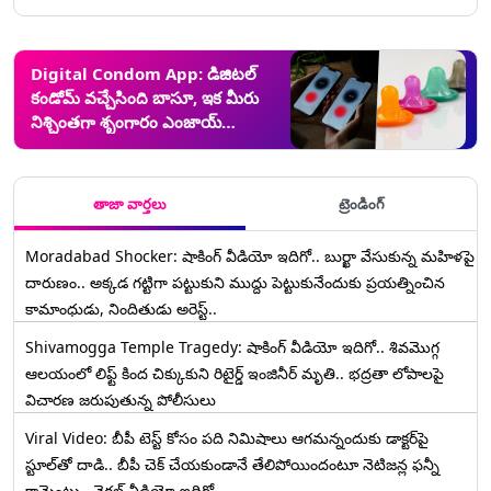
Digital Condom App: డిజిటల్
కండోమ్ వచ్చేసింది బాసూ, ఇక మీరు
నిశ్చింతగా శృంగారం ఎంజాయ్
చేయవచ్చు, రహస్య కెమెరాలు,
మైక్రోఫోన్లను బ్లాక్ చేసే ‘కామ్‌డోమ్’
గురించి తెలుసుకోండి
తాజా వార్తలు
ట్రెండింగ్
Moradabad Shocker: షాకింగ్ వీడియో ఇదిగో.. బుర్ఖా వేసుకున్న మహిళపై
దారుణం.. అక్కడ గట్టిగా పట్టుకుని ముద్దు పెట్టుకునేందుకు ప్రయత్నించిన
కామాంధుడు, నిందితుడు అరెస్ట్..
Shivamogga Temple Tragedy: షాకింగ్ వీడియో ఇదిగో.. శివమొగ్గ
ఆలయంలో లిఫ్ట్ కింద చిక్కుకుని రిటైర్డ్ ఇంజినీర్ మృతి.. భద్రతా లోపాలపై
విచారణ జరుపుతున్న పోలీసులు
Viral Video: బీపీ టెస్ట్‌ కోసం పది నిమిషాలు ఆగమన్నందుకు డాక్టర్‌పై
స్టూల్‌తో దాడి.. బీపీ చెక్ చేయకుండానే తేలిపోయిందంటూ నెటిజన్ల ఫన్నీ
కామెంట్లు.. వైరల్ వీడియో ఇదిగో..