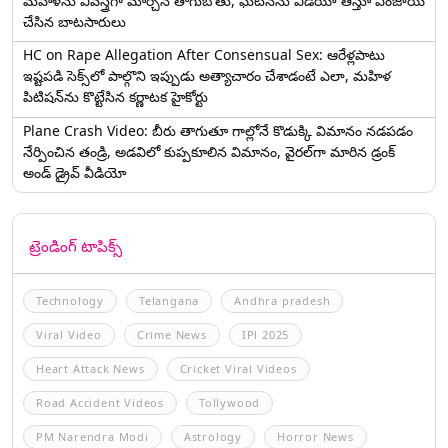
మహిళను వివస్త్రగా మార్చిన తాగుబోతు, ఘటనను వీడియో తీస్తూ ఎంజాయ్
చేసిన బాటసారులు
HC on Rape Allegation After Consensual Sex: ఆరేళ్లపాటు
ఇష్టపడి సెక్స్‌లో పాల్గొని ఇప్పుడు అత్యాచారం చేశాడంటే ఎలా, మహిళ
పిటిషన్‌ను కొట్టేసిన కర్ణాటక హైకోర్టు
Plane Crash Video: బీరు తాగుతూ గాల్లోనే కొడుక్కి విమానం నడపడం
నేర్పించిన తండ్రి, అడవిలో కుప్పకూలిన విమానం, వైరల్‌గా మారిన డ్రంక్‌
అండ్ డ్రైవ్ వీడియో
ట్రెండింగ్ టాపిక్స్
Technology
Telangana
Andhra pradesh
Viral Video
Crime News
IPl 2025
Heart Attack News
Cricket Viral Videos
Road Accident Videos
Tollywood
PM Narendra Modi
Astrology
Horror News