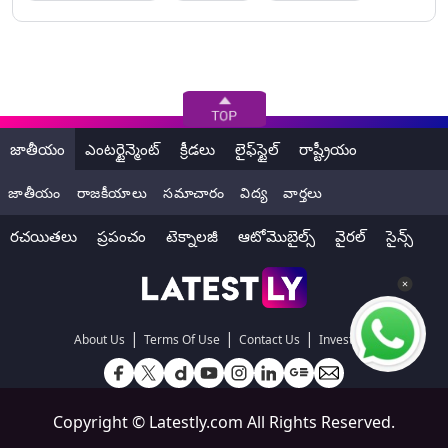
జాతీయం
ఎంటర్టైన్మెంట్
క్రీడలు
లైఫ్‌స్టైల్
రాష్ట్రీయం
జాతీయం
రాజకీయాలు
సమాచారం
విద్య
వార్తలు
రచయితలు
ప్రపంచం
టెక్నాలజీ
ఆటోమొబైల్స్
వైరల్
సైన్స్
|
|
|
About Us
Terms Of Use
Contact Us
Investors
Copyright ©
Latestly.com
All Rights Reserved.