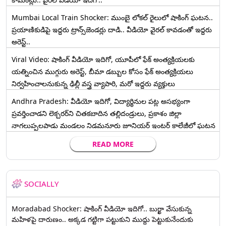
Mumbai Local Train Shocker: ముంబై లోకల్ రైలులో షాకింగ్ ఘటన..
ప్రయాణికుడిపై ఇద్దరు ట్రాన్స్‌జెండర్లు దాడి.. వీడియో వైరల్ కావడంతో ఇద్దరు
అరెస్ట్..
Viral Video: షాకింగ్ వీడియో ఇదిగో, యూపీలో ఫేక్ అంత్యక్రియలకు
యత్నించిన ముగ్గురు అరెస్ట్, బీమా డబ్బుల కోసం ఫేక్ అంత్యక్రియలు
నిర్వహించాలనుకున్న ఢిల్లీ వస్త్ర వ్యాపారి, మరో ఇద్దరు వ్యక్తులు
Andhra Pradesh: వీడియో ఇదిగో, విద్యార్థినుల పట్ల అసభ్యంగా
ప్రవర్తించాడని లెక్చ‌ర‌ర్‌ని చిత‌క‌బాదిన త‌ల్లిదండ్రులు, ప్రకాశం జిల్లా
నాగలుప్పలపాడు మండలం నిడమనూరు జూనియర్ ఇంటర్ కాలేజీలో ఘటన
READ MORE
SOCIALLY
Moradabad Shocker: షాకింగ్ వీడియో ఇదిగో.. బుర్ఖా వేసుకున్న
మహిళపై దారుణం.. అక్కడ గట్టిగా పట్టుకుని ముద్దు పెట్టుకునేందుకు