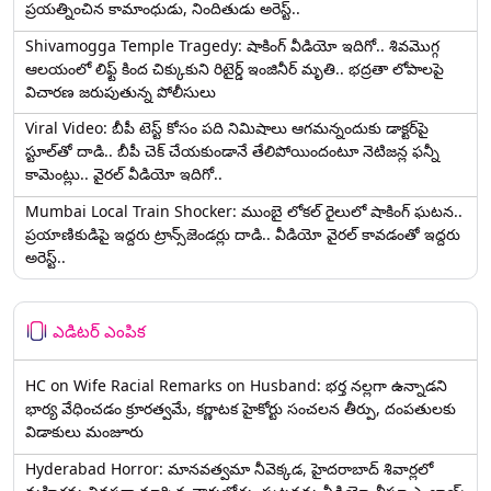
ప్రయత్నించిన కామాంధుడు, నిందితుడు అరెస్ట్..
Shivamogga Temple Tragedy: షాకింగ్ వీడియో ఇదిగో.. శివమొగ్గ
ఆలయంలో లిఫ్ట్ కింద చిక్కుకుని రిటైర్డ్ ఇంజినీర్ మృతి.. భద్రతా లోపాలపై
విచారణ జరుపుతున్న పోలీసులు
Viral Video: బీపీ టెస్ట్‌ కోసం పది నిమిషాలు ఆగమన్నందుకు డాక్టర్‌పై
స్టూల్‌తో దాడి.. బీపీ చెక్ చేయకుండానే తేలిపోయిందంటూ నెటిజన్ల ఫన్నీ
కామెంట్లు.. వైరల్ వీడియో ఇదిగో..
Mumbai Local Train Shocker: ముంబై లోకల్ రైలులో షాకింగ్ ఘటన..
ప్రయాణికుడిపై ఇద్దరు ట్రాన్స్‌జెండర్లు దాడి.. వీడియో వైరల్ కావడంతో ఇద్దరు
అరెస్ట్..
ఎడిటర్ ఎంపిక
HC on Wife Racial Remarks on Husband: భర్త న‌ల్ల‌గా ఉన్నాడ‌ని
భార్య వేధించ‌డం క్రూర‌త్వ‌మే, కర్ణాటక హైకోర్టు సంచలన తీర్పు, దంపతులకు
విడాకులు మంజూరు
Hyderabad Horror: మానవత్వమా నీవెక్కడ, హైదరాబాద్ శివార్లలో