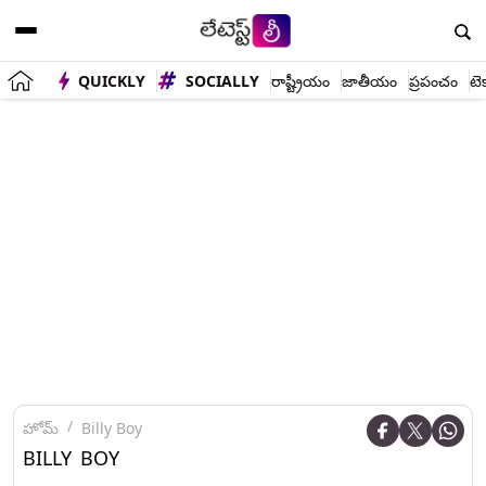
QUICKLY
SOCIALLY
రాష్ట్రీయం
జాతీయం
ప్రపంచం
టె
హోమ్
Billy Boy
BILLY BOY