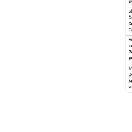
క
S
వ
చి
వ
V
ఆగ
చ
క
M
ర
ట్
ఇద