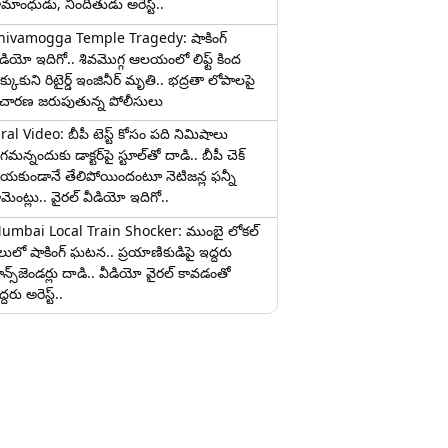
ామాంధుడు, నిందితుడు అరెస్ట్..
hivamogga Temple Tragedy: షాకింగ్
ీడియో ఇదిగో.. శివమొగ్గ ఆలయంలో లిఫ్ట్ కింద
క్కుకుని రిటైర్డ్ ఇంజినీర్ మృతి.. భద్రతా లోపాలపై
ిచారణ జరుపుతున్న పోలీసులు
iral Video: బీపీ టెస్ట్‌ కోసం పది నిమిషాలు
మన్నందుకు డాక్టర్‌పై స్టూల్‌తో దాడి.. బీపీ చెక్
ేయకుండానే తేలిపోయిందంటూ నెటిజన్ల ఫన్నీ
ామెంట్లు.. వైరల్ వీడియో ఇదిగో..
umbai Local Train Shocker: ముంబై లోకల్
ైలులో షాకింగ్ ఘటన.. ప్రయాణికుడిపై ఇద్దరు
రాన్స్‌జెండర్లు దాడి.. వీడియో వైరల్ కావడంతో
్దరు అరెస్ట్..