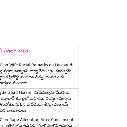
ఎడిటర్ ఎంపిక
C on Wife Racial Remarks on Husband:
్త న‌ల్ల‌గా ఉన్నాడ‌ని భార్య వేధించ‌డం క్రూర‌త్వ‌మే,
ర్ణాటక హైకోర్టు సంచలన తీర్పు, దంపతులకు
ిడాకులు మంజూరు
yderabad Horror: మానవత్వమా నీవెక్కడ,
ైదరాబాద్ శివార్లలో మహిళను వివస్త్రగా మార్చిన
ాగుబోతు, ఘటనను వీడియో తీస్తూ ఎంజాయ్
ేసిన బాటసారులు
C on Rape Allegation After Consensual
x: ఆరేళ్లపాటు ఇష్టపడి సెక్స్‌లో పాల్గొని ఇప్పుడు