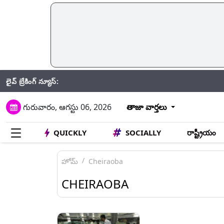
లైవ్ బ్రేకింగ్ న్యూస్:
J
గురువారం, ఆగస్టు 06, 2026
తాజా వార్తలు
QUICKLY
SOCIALLY
రాష్ట్రీయం
హోమ్
Cheiraoba
CHEIRAOBA