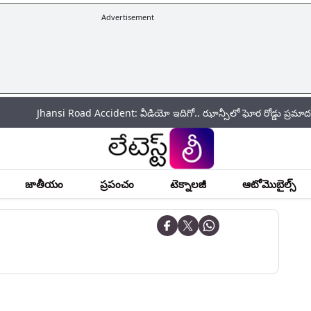
Advertisement
hansi Road Accident: వీడియో ఇదిగో.. ఝాన్సీలో ఘోర రోడ్డు ప్రమాదం.. మాఫియ
జాతీయం
ప్రపంచం
టెక్నాలజీ
ఆటోమొబైల్స్