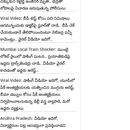
చిక్కుకుని రిటైర్డ్ ఇంజినీర్ మృతి.. భద్రతా
లోపాలపై విచారణ జరుపుతున్న పోలీసులు
Viral Video: బీపీ టెస్ట్‌ కోసం పది నిమిషాలు
ఆగమన్నందుకు డాక్టర్‌పై స్టూల్‌తో దాడి.. బీపీ చెక్
చేయకుండానే తేలిపోయిందంటూ నెటిజన్ల ఫన్నీ
కామెంట్లు.. వైరల్ వీడియో ఇదిగో..
Mumbai Local Train Shocker: ముంబై
లోకల్ రైలులో షాకింగ్ ఘటన.. ప్రయాణికుడిపై
ఇద్దరు ట్రాన్స్‌జెండర్లు దాడి.. వీడియో వైరల్
కావడంతో ఇద్దరు అరెస్ట్..
Viral Video: షాకింగ్ వీడియో ఇదిగో, యూపీలో
ఫేక్ అంత్యక్రియలకు యత్నించిన ముగ్గురు అరెస్ట్,
బీమా డబ్బుల కోసం ఫేక్ అంత్యక్రియలు
నిర్వహించాలనుకున్న ఢిల్లీ వస్త్ర వ్యాపారి, మరో
ఇద్దరు వ్యక్తులు
Andhra Pradesh: వీడియో ఇదిగో,
విద్యార్థినుల పట్ల అసభ్యంగా ప్రవర్తించాడని