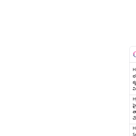
H
భర
క
వ
H
హ
త
చ
H
Se