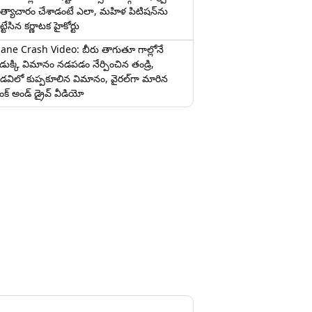
త్యాచారం చేశాడంటే ఎలా, మహిళ పిటిషన్‌ను
ట్టేసిన కర్ణాటక హైకోర్టు
lane Crash Video: బీరు తాగుతూ గాల్లోనే
ొడుక్కి విమానం నడపడం నేర్పించిన తండ్రి,
డవిలో కుప్పకూలిన విమానం, వైరల్‌గా మారిన
రంక్‌ అండ్ డ్రైవ్ వీడియో