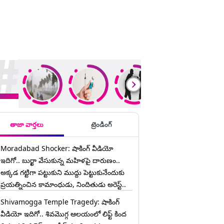
ding Stories
తాజా వార్తలు
ట్రెండింగ్
Moradabad Shocker: షాకింగ్ వీడియో
ఇదిగో.. బుర్ఖా వేసుకున్న మహిళపై దారుణం..
అక్కడ గట్టిగా పట్టుకుని ముద్దు పెట్టుకునేందుకు
ప్రయత్నించిన కామాంధుడు, నిందితుడు అరెస్ట్..
Shivamogga Temple Tragedy: షాకింగ్
వీడియో ఇదిగో.. శివమొగ్గ ఆలయంలో లిఫ్ట్ కింద