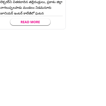
లెక్చ‌ర‌ర్‌ని చిత‌క‌బాదిన త‌ల్లిదండ్రులు, ప్రకాశం జిల్లా
నాగలుప్పలపాడు మండలం నిడమనూరు
జూనియర్ ఇంటర్ కాలేజీలో ఘటన
READ MORE