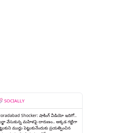
SOCIALLY
oradabad Shocker: షాకింగ్ వీడియో ఇదిగో..
ుర్ఖా వేసుకున్న మహిళపై దారుణం.. అక్కడ గట్టిగా
ట్టుకుని ముద్దు పెట్టుకునేందుకు ప్రయత్నించిన