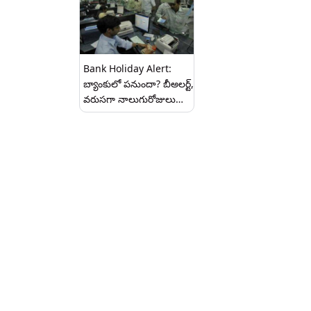
Bank Holiday Alert:
బ్యాంకులో పనుందా? బీఅలర్ట్,
వరుసగా నాలుగురోజులు
సెలవులు, ఏదైనా పని ఉంటే
శనివారమే దిక్కు, ఏయే
రాష్ట్రాల్లో ఎప్పుడెప్పుడు
బ్యాంకులు బంద్ ఉన్నాయో
తెలుసా?