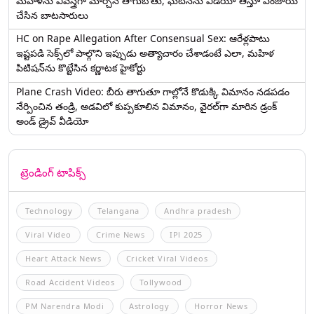
మహిళను వివస్త్రగా మార్చిన తాగుబోతు, ఘటనను వీడియో తీస్తూ ఎంజాయ్
చేసిన బాటసారులు
HC on Rape Allegation After Consensual Sex: ఆరేళ్లపాటు
ఇష్టపడి సెక్స్‌లో పాల్గొని ఇప్పుడు అత్యాచారం చేశాడంటే ఎలా, మహిళ
పిటిషన్‌ను కొట్టేసిన కర్ణాటక హైకోర్టు
Plane Crash Video: బీరు తాగుతూ గాల్లోనే కొడుక్కి విమానం నడపడం
నేర్పించిన తండ్రి, అడవిలో కుప్పకూలిన విమానం, వైరల్‌గా మారిన డ్రంక్‌
అండ్ డ్రైవ్ వీడియో
ట్రెండింగ్ టాపిక్స్
Technology
Telangana
Andhra pradesh
Viral Video
Crime News
IPl 2025
Heart Attack News
Cricket Viral Videos
Road Accident Videos
Tollywood
PM Narendra Modi
Astrology
Horror News