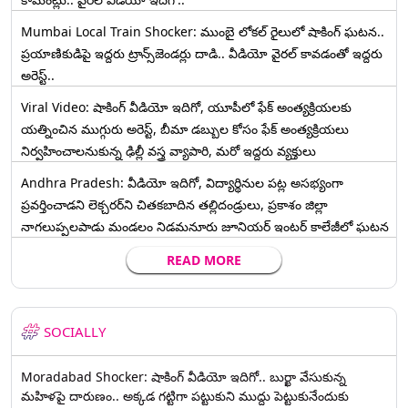
Mumbai Local Train Shocker: ముంబై లోకల్ రైలులో షాకింగ్ ఘటన..
ప్రయాణికుడిపై ఇద్దరు ట్రాన్స్‌జెండర్లు దాడి.. వీడియో వైరల్ కావడంతో ఇద్దరు
అరెస్ట్..
Viral Video: షాకింగ్ వీడియో ఇదిగో, యూపీలో ఫేక్ అంత్యక్రియలకు
యత్నించిన ముగ్గురు అరెస్ట్, బీమా డబ్బుల కోసం ఫేక్ అంత్యక్రియలు
నిర్వహించాలనుకున్న ఢిల్లీ వస్త్ర వ్యాపారి, మరో ఇద్దరు వ్యక్తులు
Andhra Pradesh: వీడియో ఇదిగో, విద్యార్థినుల పట్ల అసభ్యంగా
ప్రవర్తించాడని లెక్చ‌ర‌ర్‌ని చిత‌క‌బాదిన త‌ల్లిదండ్రులు, ప్రకాశం జిల్లా
నాగలుప్పలపాడు మండలం నిడమనూరు జూనియర్ ఇంటర్ కాలేజీలో ఘటన
READ MORE
SOCIALLY
Moradabad Shocker: షాకింగ్ వీడియో ఇదిగో.. బుర్ఖా వేసుకున్న
మహిళపై దారుణం.. అక్కడ గట్టిగా పట్టుకుని ముద్దు పెట్టుకునేందుకు