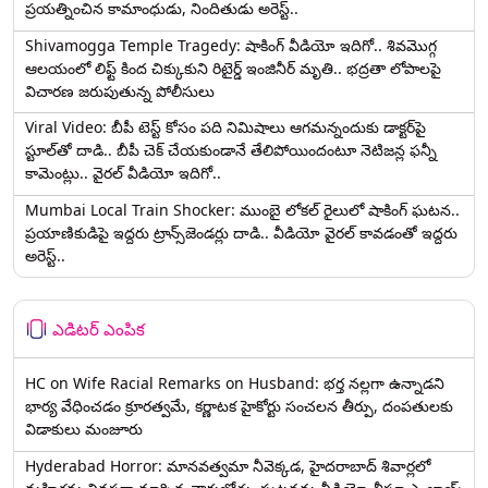
ప్రయత్నించిన కామాంధుడు, నిందితుడు అరెస్ట్..
Shivamogga Temple Tragedy: షాకింగ్ వీడియో ఇదిగో.. శివమొగ్గ
ఆలయంలో లిఫ్ట్ కింద చిక్కుకుని రిటైర్డ్ ఇంజినీర్ మృతి.. భద్రతా లోపాలపై
విచారణ జరుపుతున్న పోలీసులు
Viral Video: బీపీ టెస్ట్‌ కోసం పది నిమిషాలు ఆగమన్నందుకు డాక్టర్‌పై
స్టూల్‌తో దాడి.. బీపీ చెక్ చేయకుండానే తేలిపోయిందంటూ నెటిజన్ల ఫన్నీ
కామెంట్లు.. వైరల్ వీడియో ఇదిగో..
Mumbai Local Train Shocker: ముంబై లోకల్ రైలులో షాకింగ్ ఘటన..
ప్రయాణికుడిపై ఇద్దరు ట్రాన్స్‌జెండర్లు దాడి.. వీడియో వైరల్ కావడంతో ఇద్దరు
అరెస్ట్..
ఎడిటర్ ఎంపిక
HC on Wife Racial Remarks on Husband: భర్త న‌ల్ల‌గా ఉన్నాడ‌ని
భార్య వేధించ‌డం క్రూర‌త్వ‌మే, కర్ణాటక హైకోర్టు సంచలన తీర్పు, దంపతులకు
విడాకులు మంజూరు
Hyderabad Horror: మానవత్వమా నీవెక్కడ, హైదరాబాద్ శివార్లలో