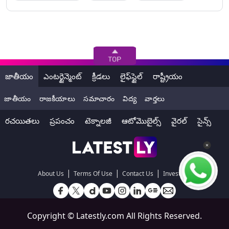
జాతీయం
ఎంటర్టైన్మెంట్
క్రీడలు
లైఫ్‌స్టైల్
రాష్ట్రీయం
జాతీయం
రాజకీయాలు
సమాచారం
విద్య
వార్తలు
రచయితలు
ప్రపంచం
టెక్నాలజీ
ఆటోమొబైల్స్
వైరల్
సైన్స్
|
|
|
About Us
Terms Of Use
Contact Us
Investors
Copyright ©
Latestly.com
All Rights Reserved.