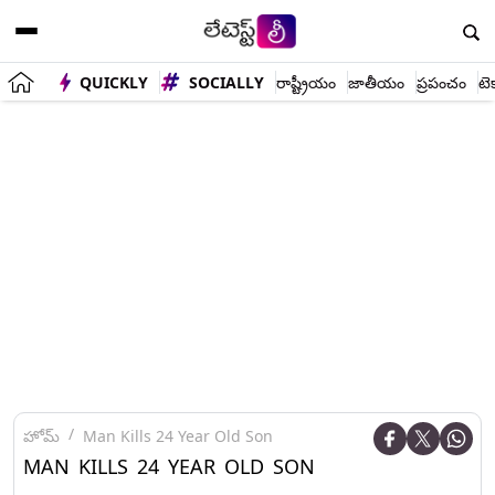
QUICKLY
SOCIALLY
రాష్ట్రీయం
జాతీయం
ప్రపంచం
టె
హోమ్
Man Kills 24 Year Old Son
MAN KILLS 24 YEAR OLD SON