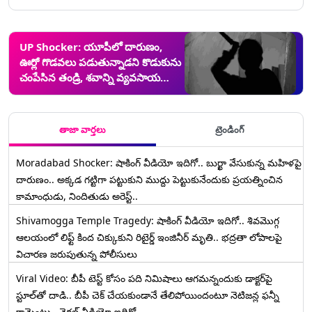
UP Shocker: యూపీలో దారుణం,
ఊర్లో గొడవలు పడుతున్నాడని కొడుకును
చంపేసిన తండ్రి, శవాన్ని వ్యవసాయ
క్షేత్రంలో పూడ్చిపెట్టి పరార్, నిందితుడిని
అరెస్ట్ చేసిన పోలీసులు
తాజా వార్తలు
ట్రెండింగ్
Moradabad Shocker: షాకింగ్ వీడియో ఇదిగో.. బుర్ఖా వేసుకున్న మహిళపై
దారుణం.. అక్కడ గట్టిగా పట్టుకుని ముద్దు పెట్టుకునేందుకు ప్రయత్నించిన
కామాంధుడు, నిందితుడు అరెస్ట్..
Shivamogga Temple Tragedy: షాకింగ్ వీడియో ఇదిగో.. శివమొగ్గ
ఆలయంలో లిఫ్ట్ కింద చిక్కుకుని రిటైర్డ్ ఇంజినీర్ మృతి.. భద్రతా లోపాలపై
విచారణ జరుపుతున్న పోలీసులు
Viral Video: బీపీ టెస్ట్‌ కోసం పది నిమిషాలు ఆగమన్నందుకు డాక్టర్‌పై
స్టూల్‌తో దాడి.. బీపీ చెక్ చేయకుండానే తేలిపోయిందంటూ నెటిజన్ల ఫన్నీ
కామెంట్లు.. వైరల్ వీడియో ఇదిగో..