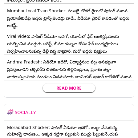
Mumbai Local Train Shocker: ముంబై లోకల్ రైలులో షాకింగ్ ఘటన..
ప్రయాణికుడిపై ఇద్దరు ట్రాన్స్‌జెండర్లు దాడి.. వీడియో వైరల్ కావడంతో ఇద్దరు
అరెస్ట్..
Viral Video: షాకింగ్ వీడియో ఇదిగో, యూపీలో ఫేక్ అంత్యక్రియలకు
యత్నించిన ముగ్గురు అరెస్ట్, బీమా డబ్బుల కోసం ఫేక్ అంత్యక్రియలు
నిర్వహించాలనుకున్న ఢిల్లీ వస్త్ర వ్యాపారి, మరో ఇద్దరు వ్యక్తులు
Andhra Pradesh: వీడియో ఇదిగో, విద్యార్థినుల పట్ల అసభ్యంగా
ప్రవర్తించాడని లెక్చ‌ర‌ర్‌ని చిత‌క‌బాదిన త‌ల్లిదండ్రులు, ప్రకాశం జిల్లా
నాగలుప్పలపాడు మండలం నిడమనూరు జూనియర్ ఇంటర్ కాలేజీలో ఘటన
READ MORE
SOCIALLY
Moradabad Shocker: షాకింగ్ వీడియో ఇదిగో.. బుర్ఖా వేసుకున్న
మహిళపై దారుణం.. అక్కడ గట్టిగా పట్టుకుని ముద్దు పెట్టుకునేందుకు