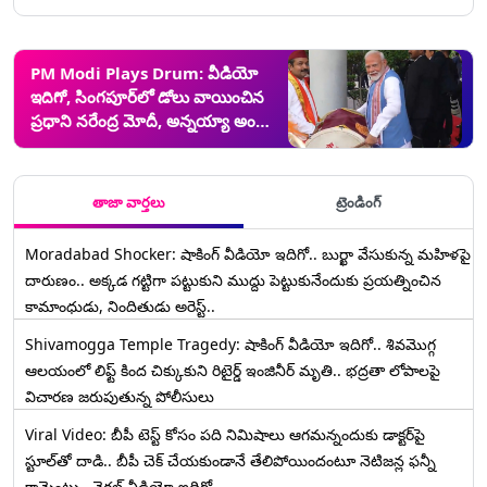
PM Modi Plays Drum: వీడియో
ఇదిగో, సింగపూర్‌లో డోలు వాయించిన
ప్రధాని నరేంద్ర మోదీ, అన్నయ్యా అంటూ
రాఖీ కట్టిన మహిళ
తాజా వార్తలు
ట్రెండింగ్
Moradabad Shocker: షాకింగ్ వీడియో ఇదిగో.. బుర్ఖా వేసుకున్న మహిళపై
దారుణం.. అక్కడ గట్టిగా పట్టుకుని ముద్దు పెట్టుకునేందుకు ప్రయత్నించిన
కామాంధుడు, నిందితుడు అరెస్ట్..
Shivamogga Temple Tragedy: షాకింగ్ వీడియో ఇదిగో.. శివమొగ్గ
ఆలయంలో లిఫ్ట్ కింద చిక్కుకుని రిటైర్డ్ ఇంజినీర్ మృతి.. భద్రతా లోపాలపై
విచారణ జరుపుతున్న పోలీసులు
Viral Video: బీపీ టెస్ట్‌ కోసం పది నిమిషాలు ఆగమన్నందుకు డాక్టర్‌పై
స్టూల్‌తో దాడి.. బీపీ చెక్ చేయకుండానే తేలిపోయిందంటూ నెటిజన్ల ఫన్నీ
కామెంట్లు.. వైరల్ వీడియో ఇదిగో..