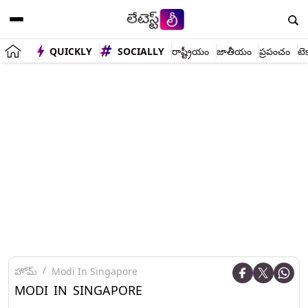
QUICKLY
SOCIALLY
రాష్ట్రీయం
జాతీయం
ప్రపంచం
టె
హోమ్
Modi In Singapore
MODI IN SINGAPORE