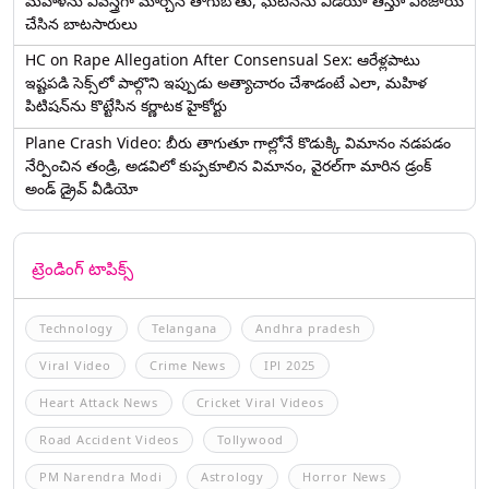
మహిళను వివస్త్రగా మార్చిన తాగుబోతు, ఘటనను వీడియో తీస్తూ ఎంజాయ్
చేసిన బాటసారులు
HC on Rape Allegation After Consensual Sex: ఆరేళ్లపాటు
ఇష్టపడి సెక్స్‌లో పాల్గొని ఇప్పుడు అత్యాచారం చేశాడంటే ఎలా, మహిళ
పిటిషన్‌ను కొట్టేసిన కర్ణాటక హైకోర్టు
Plane Crash Video: బీరు తాగుతూ గాల్లోనే కొడుక్కి విమానం నడపడం
నేర్పించిన తండ్రి, అడవిలో కుప్పకూలిన విమానం, వైరల్‌గా మారిన డ్రంక్‌
అండ్ డ్రైవ్ వీడియో
ట్రెండింగ్ టాపిక్స్
Technology
Telangana
Andhra pradesh
Viral Video
Crime News
IPl 2025
Heart Attack News
Cricket Viral Videos
Road Accident Videos
Tollywood
PM Narendra Modi
Astrology
Horror News