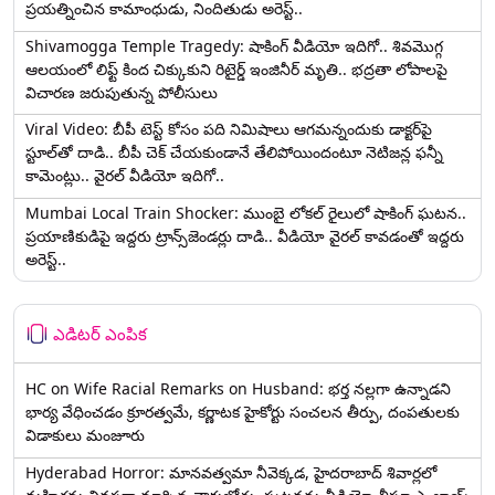
ప్రయత్నించిన కామాంధుడు, నిందితుడు అరెస్ట్..
Shivamogga Temple Tragedy: షాకింగ్ వీడియో ఇదిగో.. శివమొగ్గ
ఆలయంలో లిఫ్ట్ కింద చిక్కుకుని రిటైర్డ్ ఇంజినీర్ మృతి.. భద్రతా లోపాలపై
విచారణ జరుపుతున్న పోలీసులు
Viral Video: బీపీ టెస్ట్‌ కోసం పది నిమిషాలు ఆగమన్నందుకు డాక్టర్‌పై
స్టూల్‌తో దాడి.. బీపీ చెక్ చేయకుండానే తేలిపోయిందంటూ నెటిజన్ల ఫన్నీ
కామెంట్లు.. వైరల్ వీడియో ఇదిగో..
Mumbai Local Train Shocker: ముంబై లోకల్ రైలులో షాకింగ్ ఘటన..
ప్రయాణికుడిపై ఇద్దరు ట్రాన్స్‌జెండర్లు దాడి.. వీడియో వైరల్ కావడంతో ఇద్దరు
అరెస్ట్..
ఎడిటర్ ఎంపిక
HC on Wife Racial Remarks on Husband: భర్త న‌ల్ల‌గా ఉన్నాడ‌ని
భార్య వేధించ‌డం క్రూర‌త్వ‌మే, కర్ణాటక హైకోర్టు సంచలన తీర్పు, దంపతులకు
విడాకులు మంజూరు
Hyderabad Horror: మానవత్వమా నీవెక్కడ, హైదరాబాద్ శివార్లలో