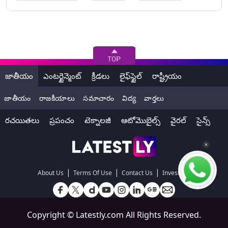
జాతీయం
ఎంటర్టైన్మెంట్
క్రీడలు
లైఫ్‌స్టైల్
రాష్ట్రీయం
జాతీయం
రాజకీయాలు
సమాచారం
విద్య
వార్తలు
రచయితలు
ప్రపంచం
టెక్నాలజీ
ఆటోమొబైల్స్
వైరల్
సైన్స్
|
|
|
About Us
Terms Of Use
Contact Us
Investors
Copyright ©
Latestly.com
All Rights Reserved.