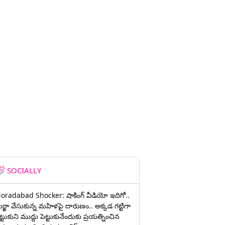
SOCIALLY
oradabad Shocker: షాకింగ్ వీడియో ఇదిగో..
ుర్ఖా వేసుకున్న మహిళపై దారుణం.. అక్కడ గట్టిగా
ట్టుకుని ముద్దు పెట్టుకునేందుకు ప్రయత్నించిన