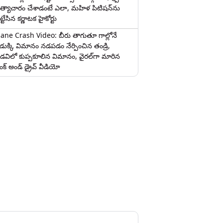
త్యాచారం చేశాడంటే ఎలా, మహిళ పిటిషన్‌ను
ట్టేసిన కర్ణాటక హైకోర్టు
lane Crash Video: బీరు తాగుతూ గాల్లోనే
ొడుక్కి విమానం నడపడం నేర్పించిన తండ్రి,
డవిలో కుప్పకూలిన విమానం, వైరల్‌గా మారిన
రంక్‌ అండ్ డ్రైవ్ వీడియో