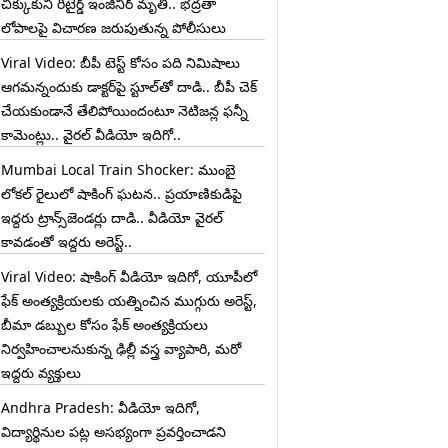
చిక్కుకుని రిటైర్డ్ ఇంజినీర్ మృతి.. భద్రతా
లోపాలపై విచారణ జరుపుతున్న పోలీసులు
Viral Video: బీపీ టెస్ట్‌ కోసం పది నిమిషాలు
ఆగమన్నందుకు డాక్టర్‌పై స్టూల్‌తో దాడి.. బీపీ చెక్
చేయకుండానే తేలిపోయిందంటూ నెటిజన్ల ఫన్నీ
కామెంట్లు.. వైరల్ వీడియో ఇదిగో..
Mumbai Local Train Shocker: ముంబై
లోకల్ రైలులో షాకింగ్ ఘటన.. ప్రయాణికుడిపై
ఇద్దరు ట్రాన్స్‌జెండర్లు దాడి.. వీడియో వైరల్
కావడంతో ఇద్దరు అరెస్ట్..
Viral Video: షాకింగ్ వీడియో ఇదిగో, యూపీలో
ఫేక్ అంత్యక్రియలకు యత్నించిన ముగ్గురు అరెస్ట్,
బీమా డబ్బుల కోసం ఫేక్ అంత్యక్రియలు
నిర్వహించాలనుకున్న ఢిల్లీ వస్త్ర వ్యాపారి, మరో
ఇద్దరు వ్యక్తులు
Andhra Pradesh: వీడియో ఇదిగో,
విద్యార్థినుల పట్ల అసభ్యంగా ప్రవర్తించాడని