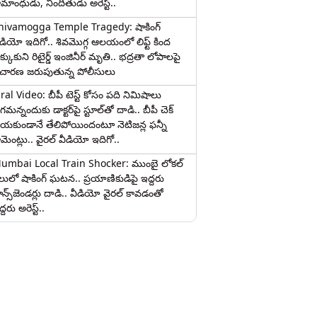
ామాంధుడు, నిందితుడు అరెస్ట్..
hivamogga Temple Tragedy: షాకింగ్
ీడియో ఇదిగో.. శివమొగ్గ ఆలయంలో లిఫ్ట్ కింద
క్కుకుని రిటైర్డ్ ఇంజినీర్ మృతి.. భద్రతా లోపాలపై
ిచారణ జరుపుతున్న పోలీసులు
iral Video: బీపీ టెస్ట్‌ కోసం పది నిమిషాలు
మన్నందుకు డాక్టర్‌పై స్టూల్‌తో దాడి.. బీపీ చెక్
ేయకుండానే తేలిపోయిందంటూ నెటిజన్ల ఫన్నీ
ామెంట్లు.. వైరల్ వీడియో ఇదిగో..
umbai Local Train Shocker: ముంబై లోకల్
ైలులో షాకింగ్ ఘటన.. ప్రయాణికుడిపై ఇద్దరు
రాన్స్‌జెండర్లు దాడి.. వీడియో వైరల్ కావడంతో
్దరు అరెస్ట్..