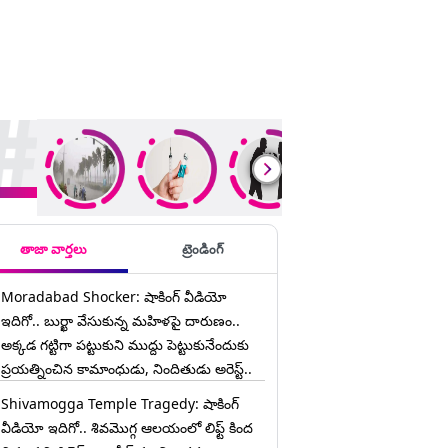
ding Stories
తాజా వార్తలు
ట్రెండింగ్
Moradabad Shocker: షాకింగ్ వీడియో
ఇదిగో.. బుర్ఖా వేసుకున్న మహిళపై దారుణం..
అక్కడ గట్టిగా పట్టుకుని ముద్దు పెట్టుకునేందుకు
ప్రయత్నించిన కామాంధుడు, నిందితుడు అరెస్ట్..
Shivamogga Temple Tragedy: షాకింగ్
వీడియో ఇదిగో.. శివమొగ్గ ఆలయంలో లిఫ్ట్ కింద