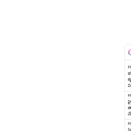
H
భర
క
వ
H
హ
త
చ
H
Se