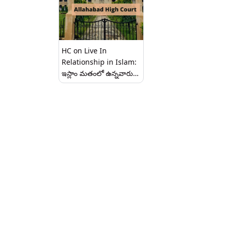
HC on Live In
Relationship in Islam:
ఇస్లాం మతంలో ఉన్నవారు
లివ్-ఇన్ రిలేషన్‌షిప్‌లో
ఉండరాదు, అలహాబాద్
హైకోర్టు సంచలన తీర్పు, కేసు
పూర్వాపరాలు ఏంటంటే..