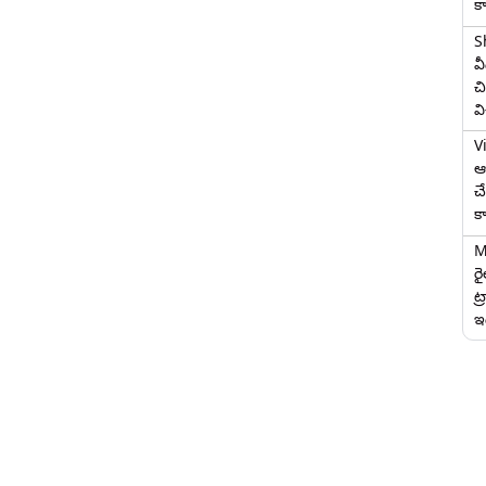
క
S
వ
చి
వ
V
ఆగ
చ
క
M
ర
ట్
ఇద