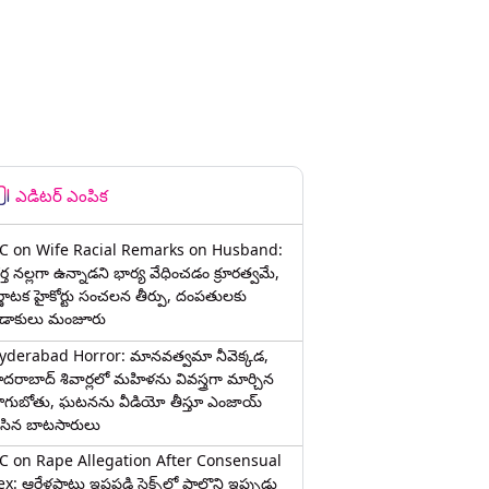
ఎడిటర్ ఎంపిక
C on Wife Racial Remarks on Husband:
్త న‌ల్ల‌గా ఉన్నాడ‌ని భార్య వేధించ‌డం క్రూర‌త్వ‌మే,
ర్ణాటక హైకోర్టు సంచలన తీర్పు, దంపతులకు
ిడాకులు మంజూరు
yderabad Horror: మానవత్వమా నీవెక్కడ,
ైదరాబాద్ శివార్లలో మహిళను వివస్త్రగా మార్చిన
ాగుబోతు, ఘటనను వీడియో తీస్తూ ఎంజాయ్
ేసిన బాటసారులు
C on Rape Allegation After Consensual
x: ఆరేళ్లపాటు ఇష్టపడి సెక్స్‌లో పాల్గొని ఇప్పుడు