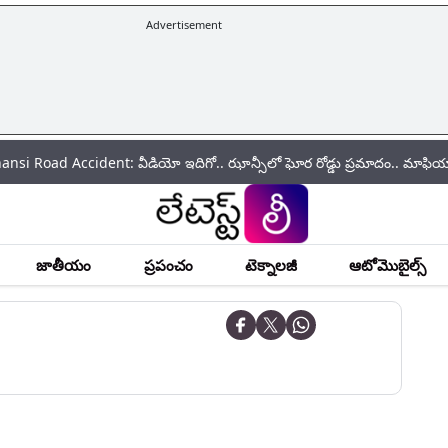
Advertisement
 Accident: వీడియో ఇదిగో.. ఝాన్సీలో ఘోర రోడ్డు ప్రమాదం.. మాఫియా డాన్ అతీ
జాతీయం
ప్రపంచం
టెక్నాలజీ
ఆటోమొబైల్స్