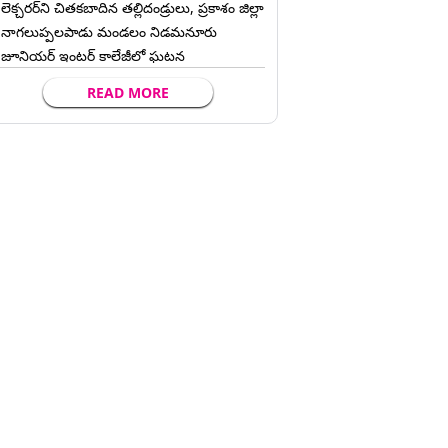
లెక్చ‌ర‌ర్‌ని చిత‌క‌బాదిన త‌ల్లిదండ్రులు, ప్రకాశం జిల్లా
నాగలుప్పలపాడు మండలం నిడమనూరు
జూనియర్ ఇంటర్ కాలేజీలో ఘటన
READ MORE