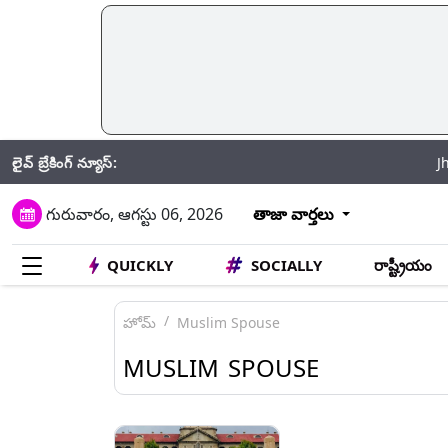
లైవ్ బ్రేకింగ్ న్యూస్:
Jhansi Road
గురువారం, ఆగస్టు 06, 2026
తాజా వార్తలు
QUICKLY
SOCIALLY
రాష్ట్రీయం
హోమ్
Muslim Spouse
MUSLIM SPOUSE