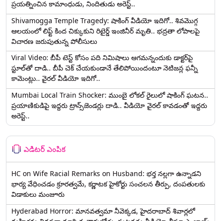
ప్రయత్నించిన కామాంధుడు, నిందితుడు అరెస్ట్..
Shivamogga Temple Tragedy: షాకింగ్ వీడియో ఇదిగో.. శివమొగ్గ
ఆలయంలో లిఫ్ట్ కింద చిక్కుకుని రిటైర్డ్ ఇంజినీర్ మృతి.. భద్రతా లోపాలపై
విచారణ జరుపుతున్న పోలీసులు
Viral Video: బీపీ టెస్ట్‌ కోసం పది నిమిషాలు ఆగమన్నందుకు డాక్టర్‌పై
స్టూల్‌తో దాడి.. బీపీ చెక్ చేయకుండానే తేలిపోయిందంటూ నెటిజన్ల ఫన్నీ
కామెంట్లు.. వైరల్ వీడియో ఇదిగో..
Mumbai Local Train Shocker: ముంబై లోకల్ రైలులో షాకింగ్ ఘటన..
ప్రయాణికుడిపై ఇద్దరు ట్రాన్స్‌జెండర్లు దాడి.. వీడియో వైరల్ కావడంతో ఇద్దరు
అరెస్ట్..
ఎడిటర్ ఎంపిక
HC on Wife Racial Remarks on Husband: భర్త న‌ల్ల‌గా ఉన్నాడ‌ని
భార్య వేధించ‌డం క్రూర‌త్వ‌మే, కర్ణాటక హైకోర్టు సంచలన తీర్పు, దంపతులకు
విడాకులు మంజూరు
Hyderabad Horror: మానవత్వమా నీవెక్కడ, హైదరాబాద్ శివార్లలో