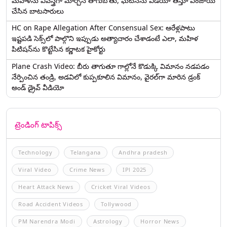
మహిళను వివస్త్రగా మార్చిన తాగుబోతు, ఘటనను వీడియో తీస్తూ ఎంజాయ్
చేసిన బాటసారులు
HC on Rape Allegation After Consensual Sex: ఆరేళ్లపాటు
ఇష్టపడి సెక్స్‌లో పాల్గొని ఇప్పుడు అత్యాచారం చేశాడంటే ఎలా, మహిళ
పిటిషన్‌ను కొట్టేసిన కర్ణాటక హైకోర్టు
Plane Crash Video: బీరు తాగుతూ గాల్లోనే కొడుక్కి విమానం నడపడం
నేర్పించిన తండ్రి, అడవిలో కుప్పకూలిన విమానం, వైరల్‌గా మారిన డ్రంక్‌
అండ్ డ్రైవ్ వీడియో
ట్రెండింగ్ టాపిక్స్
Technology
Telangana
Andhra pradesh
Viral Video
Crime News
IPl 2025
Heart Attack News
Cricket Viral Videos
Road Accident Videos
Tollywood
PM Narendra Modi
Astrology
Horror News