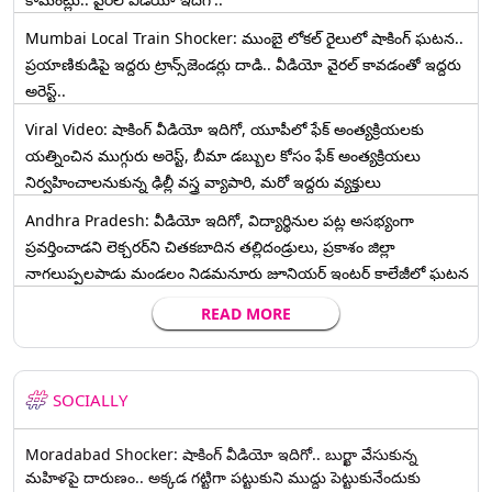
Mumbai Local Train Shocker: ముంబై లోకల్ రైలులో షాకింగ్ ఘటన..
ప్రయాణికుడిపై ఇద్దరు ట్రాన్స్‌జెండర్లు దాడి.. వీడియో వైరల్ కావడంతో ఇద్దరు
అరెస్ట్..
Viral Video: షాకింగ్ వీడియో ఇదిగో, యూపీలో ఫేక్ అంత్యక్రియలకు
యత్నించిన ముగ్గురు అరెస్ట్, బీమా డబ్బుల కోసం ఫేక్ అంత్యక్రియలు
నిర్వహించాలనుకున్న ఢిల్లీ వస్త్ర వ్యాపారి, మరో ఇద్దరు వ్యక్తులు
Andhra Pradesh: వీడియో ఇదిగో, విద్యార్థినుల పట్ల అసభ్యంగా
ప్రవర్తించాడని లెక్చ‌ర‌ర్‌ని చిత‌క‌బాదిన త‌ల్లిదండ్రులు, ప్రకాశం జిల్లా
నాగలుప్పలపాడు మండలం నిడమనూరు జూనియర్ ఇంటర్ కాలేజీలో ఘటన
READ MORE
SOCIALLY
Moradabad Shocker: షాకింగ్ వీడియో ఇదిగో.. బుర్ఖా వేసుకున్న
మహిళపై దారుణం.. అక్కడ గట్టిగా పట్టుకుని ముద్దు పెట్టుకునేందుకు