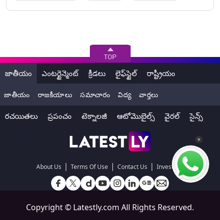
జాతీయం
ఎంటర్టైన్మెంట్
క్రీడలు
లైఫ్‌స్టైల్
రాష్ట్రీయం
జాతీయం
రాజకీయాలు
సమాచారం
విద్య
వార్తలు
రచయితలు
ప్రపంచం
టెక్నాలజీ
ఆటోమొబైల్స్
వైరల్
సైన్స్
|
|
|
About Us
Terms Of Use
Contact Us
Investors
Copyright ©
Latestly.com
All Rights Reserved.