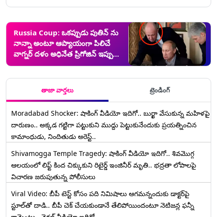
Russia Coup: ఒకప్పుడు పుతిన్ ను
నాన్నా అంటూ ఆప్యాయంగా పిలిచే
వాగ్నర్ దళం అధినేత ప్రిగోజిన్ ఇప్పుడు
తిరుగుబాటు ఎందుకు చేశాడు..అంత
వైరం ఎందుకు..?
తాజా వార్తలు
ట్రెండింగ్
Moradabad Shocker: షాకింగ్ వీడియో ఇదిగో.. బుర్ఖా వేసుకున్న మహిళపై
దారుణం.. అక్కడ గట్టిగా పట్టుకుని ముద్దు పెట్టుకునేందుకు ప్రయత్నించిన
కామాంధుడు, నిందితుడు అరెస్ట్..
Shivamogga Temple Tragedy: షాకింగ్ వీడియో ఇదిగో.. శివమొగ్గ
ఆలయంలో లిఫ్ట్ కింద చిక్కుకుని రిటైర్డ్ ఇంజినీర్ మృతి.. భద్రతా లోపాలపై
విచారణ జరుపుతున్న పోలీసులు
Viral Video: బీపీ టెస్ట్‌ కోసం పది నిమిషాలు ఆగమన్నందుకు డాక్టర్‌పై
స్టూల్‌తో దాడి.. బీపీ చెక్ చేయకుండానే తేలిపోయిందంటూ నెటిజన్ల ఫన్నీ
కామెంట్లు.. వైరల్ వీడియో ఇదిగో..