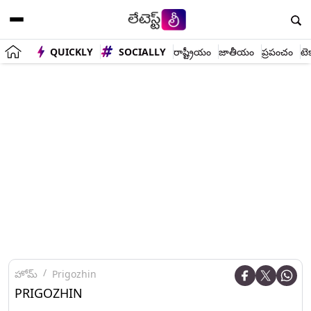
QUICKLY
SOCIALLY
రాష్ట్రీయం
జాతీయం
ప్రపంచం
టె
హోమ్
Prigozhin
PRIGOZHIN