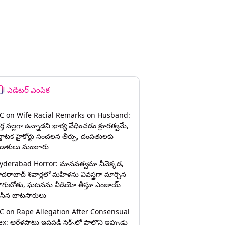
ఎడిటర్ ఎంపిక
C on Wife Racial Remarks on Husband:
్త న‌ల్ల‌గా ఉన్నాడ‌ని భార్య వేధించ‌డం క్రూర‌త్వ‌మే,
ర్ణాటక హైకోర్టు సంచలన తీర్పు, దంపతులకు
ిడాకులు మంజూరు
yderabad Horror: మానవత్వమా నీవెక్కడ,
ైదరాబాద్ శివార్లలో మహిళను వివస్త్రగా మార్చిన
ాగుబోతు, ఘటనను వీడియో తీస్తూ ఎంజాయ్
ేసిన బాటసారులు
C on Rape Allegation After Consensual
x: ఆరేళ్లపాటు ఇష్టపడి సెక్స్‌లో పాల్గొని ఇప్పుడు