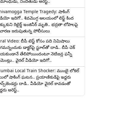
ామాంధుడు, నిందితుడు అరెస్ట్..
hivamogga Temple Tragedy: షాకింగ్
ీడియో ఇదిగో.. శివమొగ్గ ఆలయంలో లిఫ్ట్ కింద
క్కుకుని రిటైర్డ్ ఇంజినీర్ మృతి.. భద్రతా లోపాలపై
ిచారణ జరుపుతున్న పోలీసులు
iral Video: బీపీ టెస్ట్‌ కోసం పది నిమిషాలు
మన్నందుకు డాక్టర్‌పై స్టూల్‌తో దాడి.. బీపీ చెక్
ేయకుండానే తేలిపోయిందంటూ నెటిజన్ల ఫన్నీ
ామెంట్లు.. వైరల్ వీడియో ఇదిగో..
umbai Local Train Shocker: ముంబై లోకల్
ైలులో షాకింగ్ ఘటన.. ప్రయాణికుడిపై ఇద్దరు
రాన్స్‌జెండర్లు దాడి.. వీడియో వైరల్ కావడంతో
్దరు అరెస్ట్..