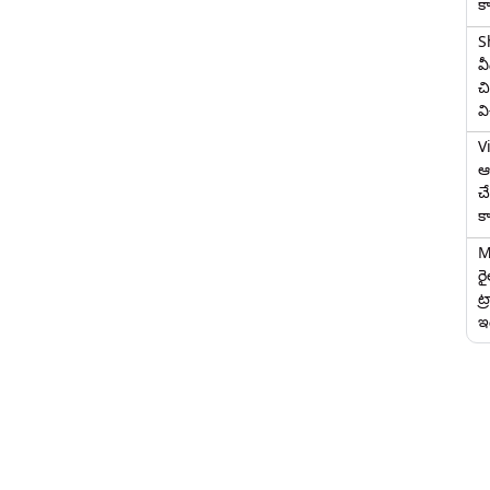
క
S
వ
చి
వ
V
ఆగ
చ
క
M
ర
ట్
ఇద