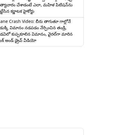
త్యాచారం చేశాడంటే ఎలా, మహిళ పిటిషన్‌ను
ట్టేసిన కర్ణాటక హైకోర్టు
lane Crash Video: బీరు తాగుతూ గాల్లోనే
ొడుక్కి విమానం నడపడం నేర్పించిన తండ్రి,
డవిలో కుప్పకూలిన విమానం, వైరల్‌గా మారిన
రంక్‌ అండ్ డ్రైవ్ వీడియో