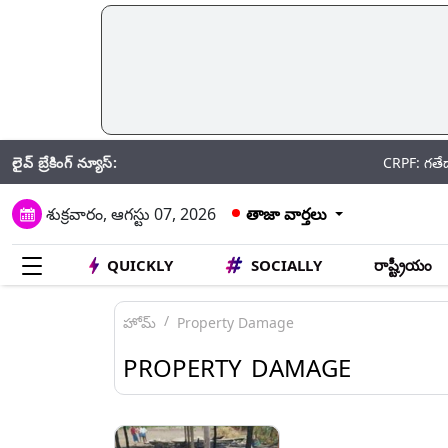
లైవ్ బ్రేకింగ్ న్యూస్:
CRPF: గతేడాది 59 మంద
శుక్రవారం, ఆగస్టు 07, 2026
తాజా వార్తలు
QUICKLY
SOCIALLY
రాష్ట్రీయం
హోమ్
Property Damage
PROPERTY DAMAGE