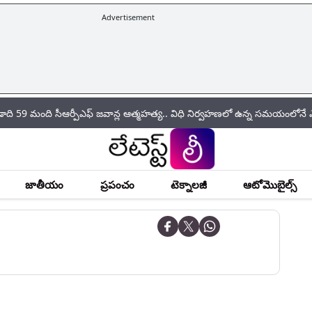
Advertisement
ి సీఆర్పీఎఫ్ జ‌వాన్ల ఆత్మ‌హ‌త్య.. విధి నిర్వహణలో ఉన్న సమయంలోనే ఎక్కువ బ
జాతీయం
ప్రపంచం
టెక్నాలజీ
ఆటోమొబైల్స్