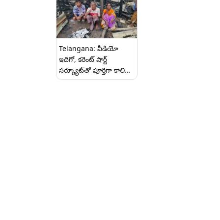
Telangana: వీడియో
ఇదిగో, కరెంట్ షార్ట్
సర్క్యూట్‌తో పూర్తిగా కాలి
బూడిదైన రైతు కూలీ ఇల్లు,
సుమారు రూ. 5 లక్షల ఆస్తి
నష్టం