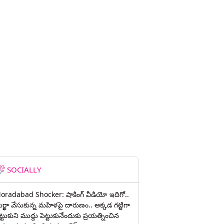
SOCIALLY
oradabad Shocker: షాకింగ్ వీడియో ఇదిగో..
ుర్ఖా వేసుకున్న మహిళపై దారుణం.. అక్కడ గట్టిగా
ట్టుకుని ముద్దు పెట్టుకునేందుకు ప్రయత్నించిన