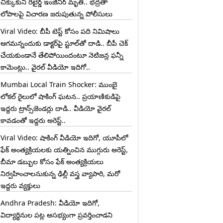
చిక్కుకుని రిటైర్డ్ ఇంజినీర్ మృతి.. భద్రతా
లోపాలపై విచారణ జరుపుతున్న పోలీసులు
Viral Video: బీపీ టెస్ట్‌ కోసం పది నిమిషాలు
ఆగమన్నందుకు డాక్టర్‌పై స్టూల్‌తో దాడి.. బీపీ చెక్
చేయకుండానే తేలిపోయిందంటూ నెటిజన్ల ఫన్నీ
కామెంట్లు.. వైరల్ వీడియో ఇదిగో..
Mumbai Local Train Shocker: ముంబై
లోకల్ రైలులో షాకింగ్ ఘటన.. ప్రయాణికుడిపై
ఇద్దరు ట్రాన్స్‌జెండర్లు దాడి.. వీడియో వైరల్
కావడంతో ఇద్దరు అరెస్ట్..
Viral Video: షాకింగ్ వీడియో ఇదిగో, యూపీలో
ఫేక్ అంత్యక్రియలకు యత్నించిన ముగ్గురు అరెస్ట్,
బీమా డబ్బుల కోసం ఫేక్ అంత్యక్రియలు
నిర్వహించాలనుకున్న ఢిల్లీ వస్త్ర వ్యాపారి, మరో
ఇద్దరు వ్యక్తులు
Andhra Pradesh: వీడియో ఇదిగో,
విద్యార్థినుల పట్ల అసభ్యంగా ప్రవర్తించాడని