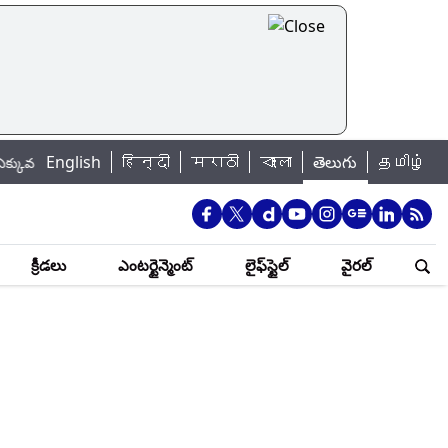
English
|
हिन्दी
मराठी
বাংলা
తెలుగు
தமிழ்
లవన్మరణాలు..
UPI Charges: రూ.2,000పైబడిన యూపీఐ చెల్లింపులకు ఛార్జీలు.. 
క్రీడలు
ఎంటర్టైన్మెంట్
లైఫ్‌స్టైల్
వైరల్