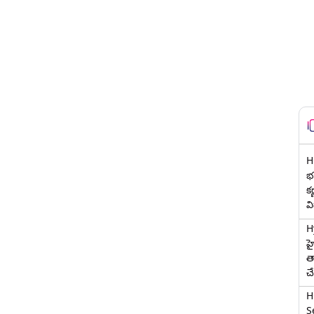
H
భర
క
వ
H
హ
త
చ
H
Se