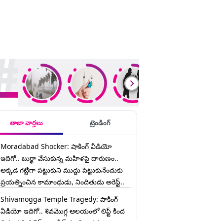
ding Stories
తాజా వార్తలు
ట్రెండింగ్
Moradabad Shocker: షాకింగ్ వీడియో
ఇదిగో.. బుర్ఖా వేసుకున్న మహిళపై దారుణం..
అక్కడ గట్టిగా పట్టుకుని ముద్దు పెట్టుకునేందుకు
ప్రయత్నించిన కామాంధుడు, నిందితుడు అరెస్ట్..
Shivamogga Temple Tragedy: షాకింగ్
వీడియో ఇదిగో.. శివమొగ్గ ఆలయంలో లిఫ్ట్ కింద