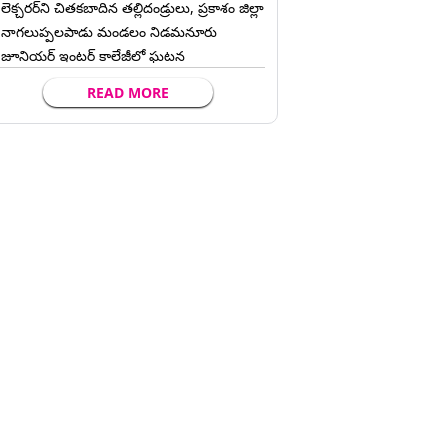
లెక్చ‌ర‌ర్‌ని చిత‌క‌బాదిన త‌ల్లిదండ్రులు, ప్రకాశం జిల్లా
నాగలుప్పలపాడు మండలం నిడమనూరు
జూనియర్ ఇంటర్ కాలేజీలో ఘటన
READ MORE