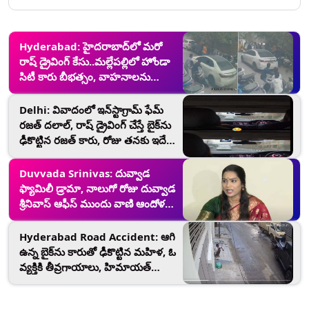
Hyderabad: హైదరాబాద్‌లో మరో
రాష్ డ్రైవింగ్ కేసు..మల్లేపల్లిలో హోండా
సిటీ కారు బీభత్సం, వాహనాలను
గుద్దుకుంటూ వెళ్లిన వైనం..పలువురికి
గాయాలు...వీడియో ఇదిగో
Delhi: వివాదంలో ఇన్‌స్టాగ్రామ్ ఫేమ్
రజత్ దలాల్, రాష్ డ్రైవింగ్ చేస్తే బైక్‌ను
ఢీకొట్టిన రజత్ కారు, రోజు తనకు ఇదే
పని అంటూ నిర్లక్ష్య సమాధానం
..నెటిజన్ల మండిపాటు
Duvvada Srinivas: దువ్వాడ
ఫ్యామిలీ డ్రామా, నాలుగో రోజు దువ్వాడ
శ్రీనివాస్ ఆఫీస్‌ ముందు వాణి ఆందోళన,
మాధురిపై కేసు నమోదు చేసిన
పోలీసులు
Hyderabad Road Accident: ఆగి
ఉన్న బైక్‌ను కారుతో ఢీకొట్టిన మహిళ, ఓ
వ్యక్తికి తీవ్రగాయాలు, హిమాయత్
నగర్‌లో రోడ్డు ప్రమాదం, వీడియో వైరల్