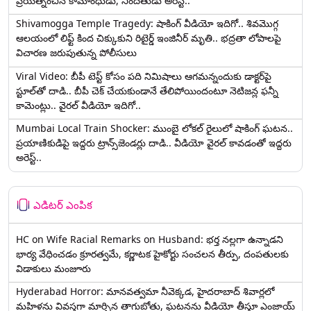
ప్రయత్నించిన కామాంధుడు, నిందితుడు అరెస్ట్..
Shivamogga Temple Tragedy: షాకింగ్ వీడియో ఇదిగో.. శివమొగ్గ
ఆలయంలో లిఫ్ట్ కింద చిక్కుకుని రిటైర్డ్ ఇంజినీర్ మృతి.. భద్రతా లోపాలపై
విచారణ జరుపుతున్న పోలీసులు
Viral Video: బీపీ టెస్ట్‌ కోసం పది నిమిషాలు ఆగమన్నందుకు డాక్టర్‌పై
స్టూల్‌తో దాడి.. బీపీ చెక్ చేయకుండానే తేలిపోయిందంటూ నెటిజన్ల ఫన్నీ
కామెంట్లు.. వైరల్ వీడియో ఇదిగో..
Mumbai Local Train Shocker: ముంబై లోకల్ రైలులో షాకింగ్ ఘటన..
ప్రయాణికుడిపై ఇద్దరు ట్రాన్స్‌జెండర్లు దాడి.. వీడియో వైరల్ కావడంతో ఇద్దరు
అరెస్ట్..
ఎడిటర్ ఎంపిక
HC on Wife Racial Remarks on Husband: భర్త న‌ల్ల‌గా ఉన్నాడ‌ని
భార్య వేధించ‌డం క్రూర‌త్వ‌మే, కర్ణాటక హైకోర్టు సంచలన తీర్పు, దంపతులకు
విడాకులు మంజూరు
Hyderabad Horror: మానవత్వమా నీవెక్కడ, హైదరాబాద్ శివార్లలో
మహిళను వివస్త్రగా మార్చిన తాగుబోతు, ఘటనను వీడియో తీస్తూ ఎంజాయ్