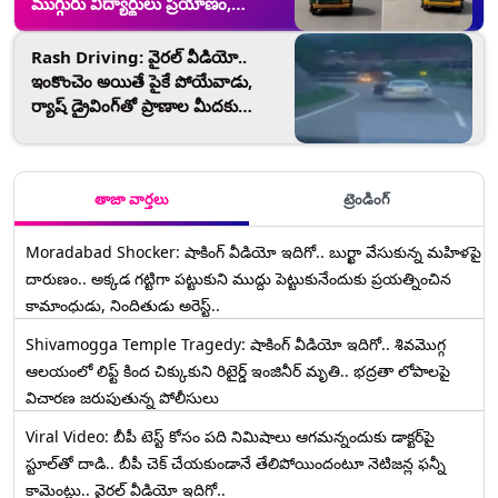
ముగ్గురు విద్యార్థులు ప్రయాణం,
ఆటోవాలాపై కేసు నమోదు చేసిన యూపీ
పోలీసులు
Rash Driving: వైరల్ వీడియో..
ఇంకొంచెం అయితే పైకే పోయేవాడు,
ర్యాష్ డ్రైవింగ్‌తో ప్రాణాల మీదకు
తెచ్చుకున్న కారు డ్రైవర్, కేసు నమోదు
చేసిన పోలీసులు
తాజా వార్తలు
ట్రెండింగ్
Moradabad Shocker: షాకింగ్ వీడియో ఇదిగో.. బుర్ఖా వేసుకున్న మహిళపై
దారుణం.. అక్కడ గట్టిగా పట్టుకుని ముద్దు పెట్టుకునేందుకు ప్రయత్నించిన
కామాంధుడు, నిందితుడు అరెస్ట్..
Shivamogga Temple Tragedy: షాకింగ్ వీడియో ఇదిగో.. శివమొగ్గ
ఆలయంలో లిఫ్ట్ కింద చిక్కుకుని రిటైర్డ్ ఇంజినీర్ మృతి.. భద్రతా లోపాలపై
విచారణ జరుపుతున్న పోలీసులు
Viral Video: బీపీ టెస్ట్‌ కోసం పది నిమిషాలు ఆగమన్నందుకు డాక్టర్‌పై
స్టూల్‌తో దాడి.. బీపీ చెక్ చేయకుండానే తేలిపోయిందంటూ నెటిజన్ల ఫన్నీ
కామెంట్లు.. వైరల్ వీడియో ఇదిగో..