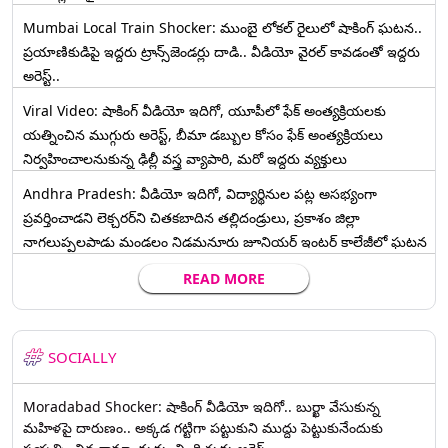
Mumbai Local Train Shocker: ముంబై లోకల్ రైలులో షాకింగ్ ఘటన..
ప్రయాణికుడిపై ఇద్దరు ట్రాన్స్‌జెండర్లు దాడి.. వీడియో వైరల్ కావడంతో ఇద్దరు
అరెస్ట్..
Viral Video: షాకింగ్ వీడియో ఇదిగో, యూపీలో ఫేక్ అంత్యక్రియలకు
యత్నించిన ముగ్గురు అరెస్ట్, బీమా డబ్బుల కోసం ఫేక్ అంత్యక్రియలు
నిర్వహించాలనుకున్న ఢిల్లీ వస్త్ర వ్యాపారి, మరో ఇద్దరు వ్యక్తులు
Andhra Pradesh: వీడియో ఇదిగో, విద్యార్థినుల పట్ల అసభ్యంగా
ప్రవర్తించాడని లెక్చ‌ర‌ర్‌ని చిత‌క‌బాదిన త‌ల్లిదండ్రులు, ప్రకాశం జిల్లా
నాగలుప్పలపాడు మండలం నిడమనూరు జూనియర్ ఇంటర్ కాలేజీలో ఘటన
READ MORE
SOCIALLY
Moradabad Shocker: షాకింగ్ వీడియో ఇదిగో.. బుర్ఖా వేసుకున్న
మహిళపై దారుణం.. అక్కడ గట్టిగా పట్టుకుని ముద్దు పెట్టుకునేందుకు