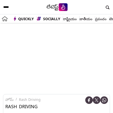
QUICKLY
SOCIALLY
రాష్ట్రీయం
జాతీయం
ప్రపంచం
టె
హోమ్
Rash Driving
RASH DRIVING