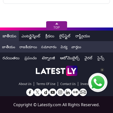
జాతీయం
ఎంటర్టైన్మెంట్
క్రీడలు
లైఫ్‌స్టైల్
రాష్ట్రీయం
జాతీయం
రాజకీయాలు
సమాచారం
విద్య
వార్తలు
రచయితలు
ప్రపంచం
టెక్నాలజీ
ఆటోమొబైల్స్
వైరల్
సైన్స్
|
|
|
About Us
Terms Of Use
Contact Us
Investors
Copyright ©
Latestly.com
All Rights Reserved.