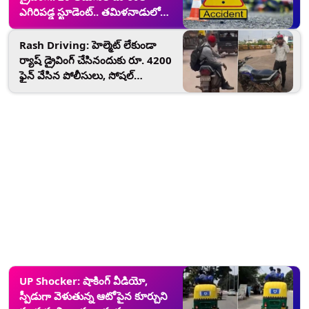
ఎగిరిప‌డ్డ స్టూడెంట్.. తమిళనాడులో
ఘటన
Rash Driving: హెల్మెట్ లేకుండా
ర్యాష్ డ్రైవింగ్ చేసినందుకు రూ. 4200
ఫైన్ వేసిన పోలీసులు, సోషల్
మీడియాలో వీడియో వైరల్
UP Shocker: షాకింగ్ వీడియో,
స్పీడుగా వెళుతున్న ఆటోపైన కూర్చుని