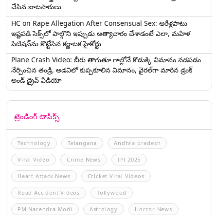
చేసిన బాటసారులు
HC on Rape Allegation After Consensual Sex: ఆరేళ్లపాటు
ఇష్టపడి సెక్స్‌లో పాల్గొని ఇప్పుడు అత్యాచారం చేశాడంటే ఎలా, మహిళ
పిటిషన్‌ను కొట్టేసిన కర్ణాటక హైకోర్టు
Plane Crash Video: బీరు తాగుతూ గాల్లోనే కొడుక్కి విమానం నడపడం
నేర్పించిన తండ్రి, అడవిలో కుప్పకూలిన విమానం, వైరల్‌గా మారిన డ్రంక్‌
అండ్ డ్రైవ్ వీడియో
ట్రెండింగ్ టాపిక్స్
Technology
Telangana
Andhra pradesh
Viral Video
Crime News
IPl 2025
Heart Attack News
Cricket Viral Videos
Road Accident Videos
Tollywood
PM Narendra Modi
Astrology
Horror News