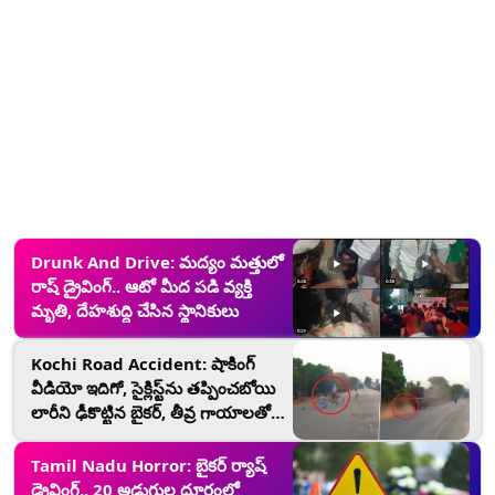
Drunk And Drive: మద్యం మత్తులో
రాష్ డ్రైవింగ్.. ఆటో మీద పడి వ్యక్తి
మృతి, దేహశుద్ది చేసిన స్థానికులు
Kochi Road Accident: షాకింగ్
వీడియో ఇదిగో, సైక్లిస్ట్‌ను తప్పించబోయి
లారీని ఢీకొట్టిన బైకర్, తీవ్ర గాయాలతో
ఆస్పత్రిలో, విషమంగా ఆరోగ్య పరిస్థితి
Tamil Nadu Horror: బైకర్ ర్యాష్
డ్రైవింగ్.. 20 అడుగుల దూరంలో