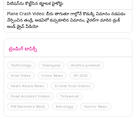
పిటిషన్‌ను కొట్టేసిన కర్ణాటక హైకోర్టు
Plane Crash Video: బీరు తాగుతూ గాల్లోనే కొడుక్కి విమానం నడపడం
నేర్పించిన తండ్రి, అడవిలో కుప్పకూలిన విమానం, వైరల్‌గా మారిన డ్రంక్‌
అండ్ డ్రైవ్ వీడియో
ట్రెండింగ్ టాపిక్స్
Technology
Telangana
Andhra pradesh
Viral Video
Crime News
IPl 2025
Heart Attack News
Cricket Viral Videos
Road Accident Videos
Tollywood
PM Narendra Modi
Astrology
Horror News