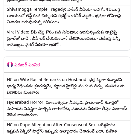
Shivamogga Temple Tragedy: షాకింగ్ వీడియో ఇదిగో.. శివమొగ్గ
ఆలయంలో లిఫ్ట్ కింద చిక్కుకుని రిటైర్డ్ ఇంజినీర్ మృతి.. భద్రతా లోపాలపై
విచారణ జరుపుతున్న పోలీసులు
Viral Video: బీపీ టెస్ట్‌ కోసం పది నిమిషాలు ఆగమన్నందుకు డాక్టర్‌పై
స్టూల్‌తో దాడి.. బీపీ చెక్ చేయకుండానే తేలిపోయిందంటూ నెటిజన్ల ఫన్నీ
కామెంట్లు.. వైరల్ వీడియో ఇదిగో..
ఎడిటర్ ఎంపిక
HC on Wife Racial Remarks on Husband: భర్త న‌ల్ల‌గా ఉన్నాడ‌ని
భార్య వేధించ‌డం క్రూర‌త్వ‌మే, కర్ణాటక హైకోర్టు సంచలన తీర్పు, దంపతులకు
విడాకులు మంజూరు
Hyderabad Horror: మానవత్వమా నీవెక్కడ, హైదరాబాద్ శివార్లలో
మహిళను వివస్త్రగా మార్చిన తాగుబోతు, ఘటనను వీడియో తీస్తూ ఎంజాయ్
చేసిన బాటసారులు
HC on Rape Allegation After Consensual Sex: ఆరేళ్లపాటు
ఇష్టపడి సెక్స్‌లో పాల్గొని ఇప్పుడు అత్యాచారం చేశాడంటే ఎలా, మహిళ