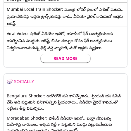
Mumbai Local Train Shocker: ముంబై లోకల్ రైలులో షాకింగ్ ఘటన..
ప్రయాణికుడిపై ఇద్దరు ట్రాన్స్‌జెండర్లు దాడి.. వీడియో వైరల్ కావడంతో ఇద్దరు
అరెస్ట్..
Viral Video: షాకింగ్ వీడియో ఇదిగో, యూపీలో ఫేక్ అంత్యక్రియలకు
యత్నించిన ముగ్గురు అరెస్ట్, బీమా డబ్బుల కోసం ఫేక్ అంత్యక్రియలు
నిర్వహించాలనుకున్న ఢిల్లీ వస్త్ర వ్యాపారి, మరో ఇద్దరు వ్యక్తులు
READ MORE
SOCIALLY
Bengaluru Shocker: ఆటోలోనే పని కానిచ్చేశారు.. ప్రియుడి జిప్ ఓపెన్
చేసి అది పట్టుకుని పనికానిచ్చిన ప్రియురాలు.. వీడియో వైరల్ కావడంతో
నెట్టింట తీవ్ర విమర్శలు..
Moradabad Shocker: షాకింగ్ వీడియో ఇదిగో.. బుర్ఖా వేసుకున్న
మహిళపై దారుణం.. అక్కడ గట్టిగా పట్టుకుని ముద్దు పెట్టుకునేందుకు
ప్రయత్నించిన కామాంధుడు, నిందితుడు అరెస్ట్..