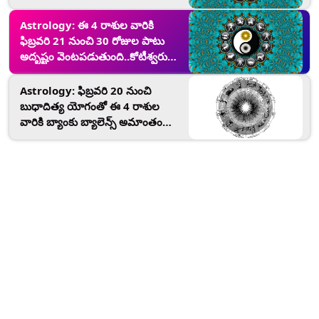
కోటీశ్వరులు అయ్యే అవకాశం..
Astrology: ఈ 4 రాశుల వారికి
ఫిబ్రవరి 21 నుంచి 30 రోజుల పాటు
అదృష్టం వెంటపడుతుంది..కోటీశ్వరులు
అవడం ఖాయం..ఆస్తులు అమాంతం
పెరుగుతాయి..
Astrology: ఫిబ్రవరి 20 నుంచి
బుధాదిత్య యోగంతో ఈ 4 రాశుల
వారికి బ్యాంకు బ్యాలెన్స్ అమాంతం
పెరిగిపోతుంది..