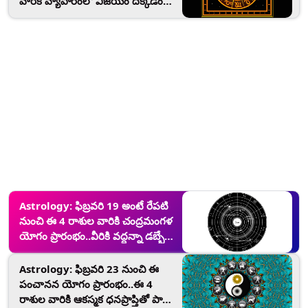
వారికి వ్యాపారంలో విజయం దక్కడం
ఖాయం..లాటరీ తగిలే అవకాశం..
Astrology: ఫిబ్రవరి 19 అంటే రేపటి
నుంచి ఈ 4 రాశుల వారికి చంద్రమంగళ
యోగం ప్రారంభం..వీరికి వద్దన్నా డబ్బే
డబ్బు..కోటీశ్వరులు అవడం ఖాయం..
Astrology: ఫిబ్రవరి 23 నుంచి ఈ
పంచానన యోగం ప్రారంభం..ఈ 4
రాశుల వారికి ఆకస్మక ధనప్రాప్తితో పాటు