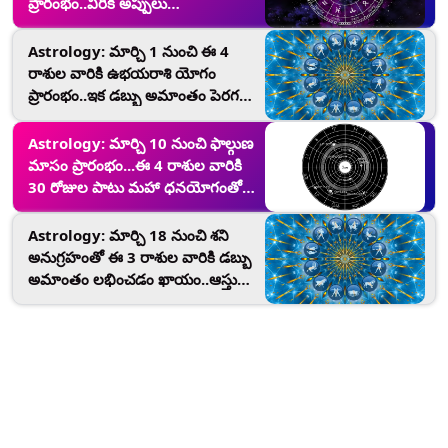
ప్రారంభం..వీరికి అప్పులు
తీరిపోతాయి..అమాంతం డబ్బు
లభిస్తుంది...ధనవంతులు అవడం
Astrology: మార్చి 1 నుంచి ఈ 4
ఖాయం..
రాశుల వారికి ఉభయరాశి యోగం
ప్రారంభం..ఇక డబ్బు అమాంతం పెరగడం
ఖాయం...ఆస్తులు
పెరుగుతాయి..కోటీశ్వరులు అవుతారు..
Astrology: మార్చి 10 నుంచి ఫాల్గుణ
మాసం ప్రారంభం...ఈ 4 రాశుల వారికి
30 రోజుల పాటు మహా ధనయోగంతో
డబ్బే డబ్బు..
Astrology: మార్చి 18 నుంచి శని
అనుగ్రహంతో ఈ 3 రాశుల వారికి డబ్బు
అమాంతం లభించడం ఖాయం..ఆస్తులు
పెరుగుతాయి..బ్యాంక్ బ్యాలెన్స్
పెరుగుతుంది..