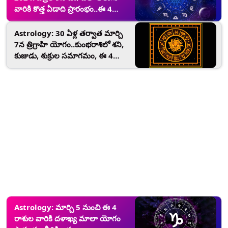
వారికి కొత్త ఏడాది ప్రారంభం..ఈ 4
రాశుల వారికి వద్దన్నా డబ్బే డబ్బు..మీ
బ్యాంకు బ్యాలెన్స్ అమాంతం పెరగడం
Astrology: 30 ఏళ్ల తర్వాత మార్చి
ఖాయం..
7న త్రిగ్రాహి యోగం..కుంభరాశిలో శని,
కుజుడు, శుక్రుల సమాగమం, ఈ 4
రాశుల వారికి శుభప్రదం అవుతుంది.
Astrology: మార్చి 5 నుంచి ఈ 4
రాశుల వారికి దళాఖ్య మాలా యోగం