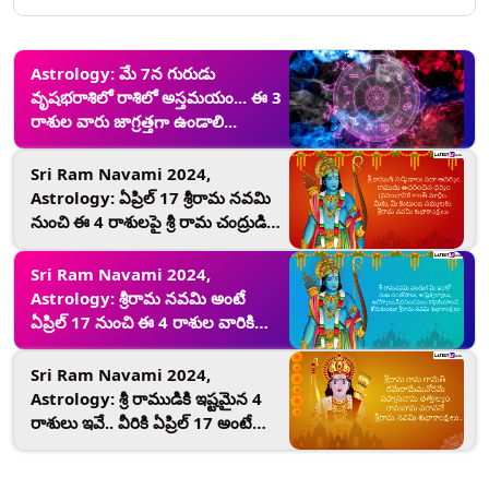
Astrology: మే 7న గురుడు
వృషభరాశిలో రాశిలో అస్తమయం... ఈ 3
రాశుల వారు జాగ్రత్తగా ఉండాలి...
Sri Ram Navami 2024,
Astrology: ఏప్రిల్ 17 శ్రీరామ నవమి
నుంచి ఈ 4 రాశులపై శ్రీ రామ చంద్రుడి
కృపతో అన్నింటా
విజయమే...వ్యాపారంలో విజయం
Sri Ram Navami 2024,
లభించడం ఖాయం
Astrology: శ్రీరామ నవమి అంటే
ఏప్రిల్ 17 నుంచి ఈ 4 రాశుల వారికి
ఇకపై లక్ష్మీ దేవి కృపతో ధనవంతులు
అవుతారు...వ్యాపారంలో
Sri Ram Navami 2024,
లాభం...నూతన గృహం, వాహనం
Astrology: శ్రీ రాముడికి ఇష్టమైన 4
కొనుగోలు చేస్తారు..
రాశులు ఇవే.. వీరికి ఏప్రిల్ 17 అంటే
శ్రీరామనవమి నుంచి పట్టిందల్లా
బంగారమే..మీ రాశి కూడా ఉందేమో