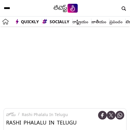
QUICKLY
SOCIALLY
రాష్ట్రీయం
జాతీయం
ప్రపంచం
టె
హోమ్
Rashi Phalalu In Telugu
RASHI PHALALU IN TELUGU