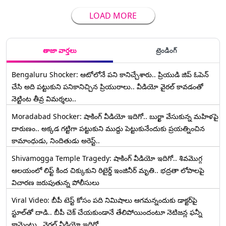
LOAD MORE
తాజా వార్తలు
ట్రెండింగ్
Bengaluru Shocker: ఆటోలోనే పని కానిచ్చేశారు.. ప్రియుడి జిప్ ఓపెన్
చేసి అది పట్టుకుని పనికానిచ్చిన ప్రియురాలు.. వీడియో వైరల్ కావడంతో
నెట్టింట తీవ్ర విమర్శలు..
Moradabad Shocker: షాకింగ్ వీడియో ఇదిగో.. బుర్ఖా వేసుకున్న మహిళపై
దారుణం.. అక్కడ గట్టిగా పట్టుకుని ముద్దు పెట్టుకునేందుకు ప్రయత్నించిన
కామాంధుడు, నిందితుడు అరెస్ట్..
Shivamogga Temple Tragedy: షాకింగ్ వీడియో ఇదిగో.. శివమొగ్గ
ఆలయంలో లిఫ్ట్ కింద చిక్కుకుని రిటైర్డ్ ఇంజినీర్ మృతి.. భద్రతా లోపాలపై
విచారణ జరుపుతున్న పోలీసులు
Viral Video: బీపీ టెస్ట్‌ కోసం పది నిమిషాలు ఆగమన్నందుకు డాక్టర్‌పై
స్టూల్‌తో దాడి.. బీపీ చెక్ చేయకుండానే తేలిపోయిందంటూ నెటిజన్ల ఫన్నీ
కామెంట్లు.. వైరల్ వీడియో ఇదిగో..