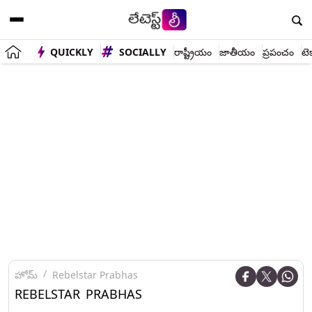
QUICKLY
SOCIALLY
రాష్ట్రీయం
జాతీయం
ప్రపంచం
టె
హోమ్
Rebelstar Prabhas
REBELSTAR PRABHAS