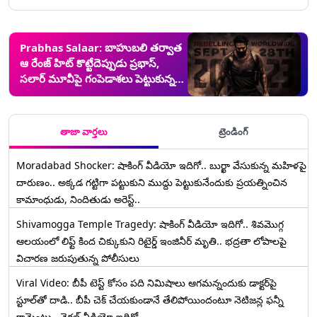
Prabhas Salaar: బాహుబలి తర్వాత
ఆ రేంజ్ హిట్ కొట్టేదెప్పుడు ప్రభాస్,
సలార్ మూవీపై గంపెడాశలు పెట్టుకున్న
అభిమానులు, సెప్టెంబర్ 28న రానున్న
ప్రభాస్ సలార్
తాజా వార్తలు
ట్రెండింగ్
Moradabad Shocker: షాకింగ్ వీడియో ఇదిగో.. బుర్ఖా వేసుకున్న మహిళపై
దారుణం.. అక్కడ గట్టిగా పట్టుకుని ముద్దు పెట్టుకునేందుకు ప్రయత్నించిన
కామాంధుడు, నిందితుడు అరెస్ట్..
Shivamogga Temple Tragedy: షాకింగ్ వీడియో ఇదిగో.. శివమొగ్గ
ఆలయంలో లిఫ్ట్ కింద చిక్కుకుని రిటైర్డ్ ఇంజినీర్ మృతి.. భద్రతా లోపాలపై
విచారణ జరుపుతున్న పోలీసులు
Viral Video: బీపీ టెస్ట్‌ కోసం పది నిమిషాలు ఆగమన్నందుకు డాక్టర్‌పై
స్టూల్‌తో దాడి.. బీపీ చెక్ చేయకుండానే తేలిపోయిందంటూ నెటిజన్ల ఫన్నీ
కామెంట్లు.. వైరల్ వీడియో ఇదిగో..