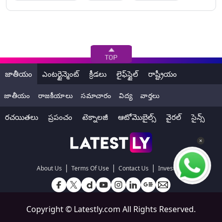
జాతీయం
ఎంటర్టైన్మెంట్
క్రీడలు
లైఫ్‌స్టైల్
రాష్ట్రీయం
జాతీయం
రాజకీయాలు
సమాచారం
విద్య
వార్తలు
రచయితలు
ప్రపంచం
టెక్నాలజీ
ఆటోమొబైల్స్
వైరల్
సైన్స్
|
|
|
About Us
Terms Of Use
Contact Us
Investors
Copyright ©
Latestly.com
All Rights Reserved.