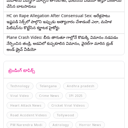
మహిళను వివస్త్రగా మార్చిన తాగుబోతు, ఘటనను వీడియో తీస్తూ ఎంజాయ్
చేసిన బాటసారులు
HC on Rape Allegation After Consensual Sex: ఆరేళ్లపాటు
ఇష్టపడి సెక్స్‌లో పాల్గొని ఇప్పుడు అత్యాచారం చేశాడంటే ఎలా, మహిళ
పిటిషన్‌ను కొట్టేసిన కర్ణాటక హైకోర్టు
Plane Crash Video: బీరు తాగుతూ గాల్లోనే కొడుక్కి విమానం నడపడం
నేర్పించిన తండ్రి, అడవిలో కుప్పకూలిన విమానం, వైరల్‌గా మారిన డ్రంక్‌
అండ్ డ్రైవ్ వీడియో
ట్రెండింగ్ టాపిక్స్
Technology
Telangana
Andhra pradesh
Viral Video
Crime News
IPl 2025
Heart Attack News
Cricket Viral Videos
Road Accident Videos
Tollywood
PM Narendra Modi
Astrology
Horror News