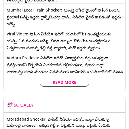
Mumbai Local Train Shocker: ముంబై లోకల్ రైలులో షాకింగ్ ఘటన..
ప్రయాణికుడిపై ఇద్దరు ట్రాన్స్‌జెండర్లు దాడి.. వీడియో వైరల్ కావడంతో ఇద్దరు
అరెస్ట్..
Viral Video: షాకింగ్ వీడియో ఇదిగో, యూపీలో ఫేక్ అంత్యక్రియలకు
యత్నించిన ముగ్గురు అరెస్ట్, బీమా డబ్బుల కోసం ఫేక్ అంత్యక్రియలు
నిర్వహించాలనుకున్న ఢిల్లీ వస్త్ర వ్యాపారి, మరో ఇద్దరు వ్యక్తులు
Andhra Pradesh: వీడియో ఇదిగో, విద్యార్థినుల పట్ల అసభ్యంగా
ప్రవర్తించాడని లెక్చ‌ర‌ర్‌ని చిత‌క‌బాదిన త‌ల్లిదండ్రులు, ప్రకాశం జిల్లా
నాగలుప్పలపాడు మండలం నిడమనూరు జూనియర్ ఇంటర్ కాలేజీలో ఘటన
READ MORE
SOCIALLY
Moradabad Shocker: షాకింగ్ వీడియో ఇదిగో.. బుర్ఖా వేసుకున్న
మహిళపై దారుణం.. అక్కడ గట్టిగా పట్టుకుని ముద్దు పెట్టుకునేందుకు