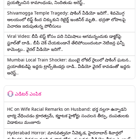
ప్రయత్నించిన కామాంధుడు, నిందితుడు అరెస్ట్..
Shivamogga Temple Tragedy: షాకింగ్ వీడియో ఇదిగో.. శివమొగ్గ
ఆలయంలో లిఫ్ట్ కింద చిక్కుకుని రిటైర్డ్ ఇంజినీర్ మృతి.. భద్రతా లోపాలపై
విచారణ జరుపుతున్న పోలీసులు
Viral Video: బీపీ టెస్ట్‌ కోసం పది నిమిషాలు ఆగమన్నందుకు డాక్టర్‌పై
స్టూల్‌తో దాడి.. బీపీ చెక్ చేయకుండానే తేలిపోయిందంటూ నెటిజన్ల ఫన్నీ
కామెంట్లు.. వైరల్ వీడియో ఇదిగో..
Mumbai Local Train Shocker: ముంబై లోకల్ రైలులో షాకింగ్ ఘటన..
ప్రయాణికుడిపై ఇద్దరు ట్రాన్స్‌జెండర్లు దాడి.. వీడియో వైరల్ కావడంతో ఇద్దరు
అరెస్ట్..
ఎడిటర్ ఎంపిక
HC on Wife Racial Remarks on Husband: భర్త న‌ల్ల‌గా ఉన్నాడ‌ని
భార్య వేధించ‌డం క్రూర‌త్వ‌మే, కర్ణాటక హైకోర్టు సంచలన తీర్పు, దంపతులకు
విడాకులు మంజూరు
Hyderabad Horror: మానవత్వమా నీవెక్కడ, హైదరాబాద్ శివార్లలో