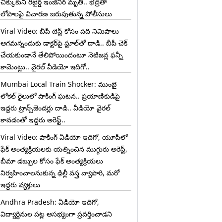
చిక్కుకుని రిటైర్డ్ ఇంజినీర్ మృతి.. భద్రతా
లోపాలపై విచారణ జరుపుతున్న పోలీసులు
Viral Video: బీపీ టెస్ట్‌ కోసం పది నిమిషాలు
ఆగమన్నందుకు డాక్టర్‌పై స్టూల్‌తో దాడి.. బీపీ చెక్
చేయకుండానే తేలిపోయిందంటూ నెటిజన్ల ఫన్నీ
కామెంట్లు.. వైరల్ వీడియో ఇదిగో..
Mumbai Local Train Shocker: ముంబై
లోకల్ రైలులో షాకింగ్ ఘటన.. ప్రయాణికుడిపై
ఇద్దరు ట్రాన్స్‌జెండర్లు దాడి.. వీడియో వైరల్
కావడంతో ఇద్దరు అరెస్ట్..
Viral Video: షాకింగ్ వీడియో ఇదిగో, యూపీలో
ఫేక్ అంత్యక్రియలకు యత్నించిన ముగ్గురు అరెస్ట్,
బీమా డబ్బుల కోసం ఫేక్ అంత్యక్రియలు
నిర్వహించాలనుకున్న ఢిల్లీ వస్త్ర వ్యాపారి, మరో
ఇద్దరు వ్యక్తులు
Andhra Pradesh: వీడియో ఇదిగో,
విద్యార్థినుల పట్ల అసభ్యంగా ప్రవర్తించాడని