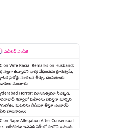
ఎడిటర్ ఎంపిక
C on Wife Racial Remarks on Husband:
్త న‌ల్ల‌గా ఉన్నాడ‌ని భార్య వేధించ‌డం క్రూర‌త్వ‌మే,
ర్ణాటక హైకోర్టు సంచలన తీర్పు, దంపతులకు
ిడాకులు మంజూరు
yderabad Horror: మానవత్వమా నీవెక్కడ,
ైదరాబాద్ శివార్లలో మహిళను వివస్త్రగా మార్చిన
ాగుబోతు, ఘటనను వీడియో తీస్తూ ఎంజాయ్
ేసిన బాటసారులు
C on Rape Allegation After Consensual
x: ఆరేళ్లపాటు ఇష్టపడి సెక్స్‌లో పాల్గొని ఇప్పుడు