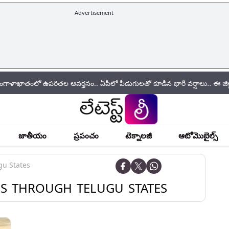
Advertisement
 ఉపరితల ఆవర్తనం.. ఏపీలో పిడుగులతో కూడిన భారీ వర్షాలు.. ఈ జిల్లాల ప్రజలు 
జాతీయం
ప్రపంచం
టెక్నాలజీ
ఆటోమొబైల్స్
gu States
NS THROUGH TELUGU STATES