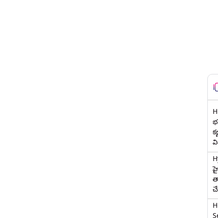
H
భర
క
వ
H
హ
త
చ
H
Se