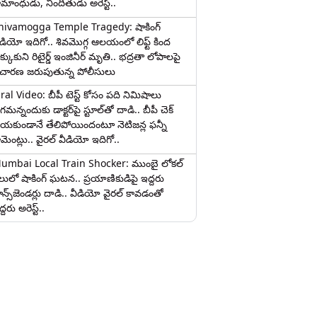
ామాంధుడు, నిందితుడు అరెస్ట్..
hivamogga Temple Tragedy: షాకింగ్
ీడియో ఇదిగో.. శివమొగ్గ ఆలయంలో లిఫ్ట్ కింద
క్కుకుని రిటైర్డ్ ఇంజినీర్ మృతి.. భద్రతా లోపాలపై
ిచారణ జరుపుతున్న పోలీసులు
iral Video: బీపీ టెస్ట్‌ కోసం పది నిమిషాలు
మన్నందుకు డాక్టర్‌పై స్టూల్‌తో దాడి.. బీపీ చెక్
ేయకుండానే తేలిపోయిందంటూ నెటిజన్ల ఫన్నీ
ామెంట్లు.. వైరల్ వీడియో ఇదిగో..
umbai Local Train Shocker: ముంబై లోకల్
ైలులో షాకింగ్ ఘటన.. ప్రయాణికుడిపై ఇద్దరు
రాన్స్‌జెండర్లు దాడి.. వీడియో వైరల్ కావడంతో
్దరు అరెస్ట్..