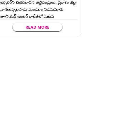
లెక్చ‌ర‌ర్‌ని చిత‌క‌బాదిన త‌ల్లిదండ్రులు, ప్రకాశం జిల్లా
నాగలుప్పలపాడు మండలం నిడమనూరు
జూనియర్ ఇంటర్ కాలేజీలో ఘటన
READ MORE