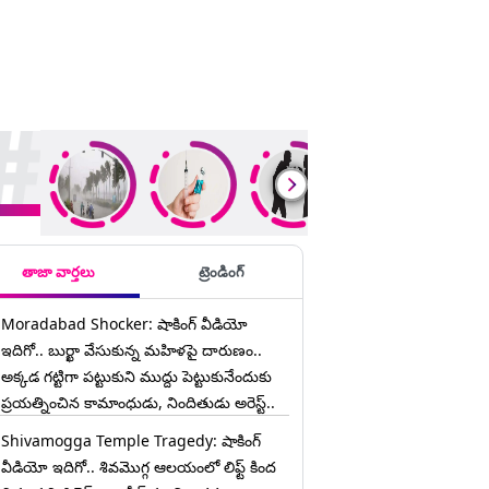
ding Stories
తాజా వార్తలు
ట్రెండింగ్
Moradabad Shocker: షాకింగ్ వీడియో
ఇదిగో.. బుర్ఖా వేసుకున్న మహిళపై దారుణం..
అక్కడ గట్టిగా పట్టుకుని ముద్దు పెట్టుకునేందుకు
ప్రయత్నించిన కామాంధుడు, నిందితుడు అరెస్ట్..
Shivamogga Temple Tragedy: షాకింగ్
వీడియో ఇదిగో.. శివమొగ్గ ఆలయంలో లిఫ్ట్ కింద