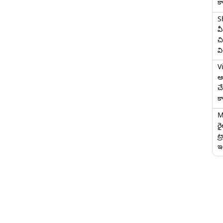
క
S
వ
చి
వ
V
ఆగ
చ
క
M
ర
ట్
ఇద