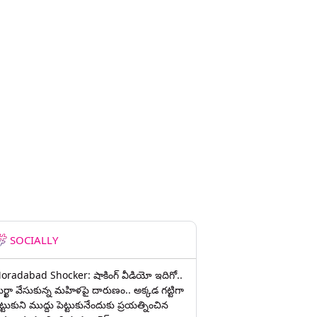
SOCIALLY
oradabad Shocker: షాకింగ్ వీడియో ఇదిగో..
ుర్ఖా వేసుకున్న మహిళపై దారుణం.. అక్కడ గట్టిగా
ట్టుకుని ముద్దు పెట్టుకునేందుకు ప్రయత్నించిన