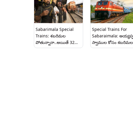
Sabarimala Special
Special Trains For
Trains: శబరిమల
Sabaraimala: అయ్యప్
పోతున్నారా..అయితే 32
స్వాముల కోసం శబరిమల
స్పెషల్ రైళ్లు సిద్ధం..తెలుగు
ప్రత్యేక రైళ్లు నడుపుతున్న
రాష్ట్రాల్లో ఏ ఊరి నుంచి రైలు
భారతీయ రైల్వే, ఏ ఏ స్టేషన
వెళ్తుందో చూసుకొని బుక్
నుంచి అందుబాటులో
చేసుకోండి..రైళ్లు లిస్టు ఇదే...
ఉన్నయో చెక్ చేసుకోండి..