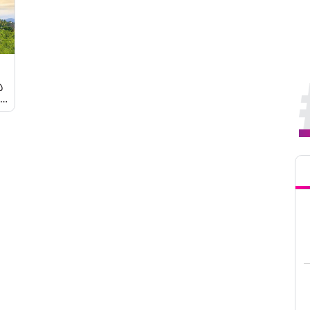
ప
కు
్ల
Tren