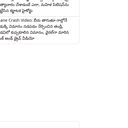
త్యాచారం చేశాడంటే ఎలా, మహిళ పిటిషన్‌ను
ట్టేసిన కర్ణాటక హైకోర్టు
lane Crash Video: బీరు తాగుతూ గాల్లోనే
ొడుక్కి విమానం నడపడం నేర్పించిన తండ్రి,
డవిలో కుప్పకూలిన విమానం, వైరల్‌గా మారిన
రంక్‌ అండ్ డ్రైవ్ వీడియో