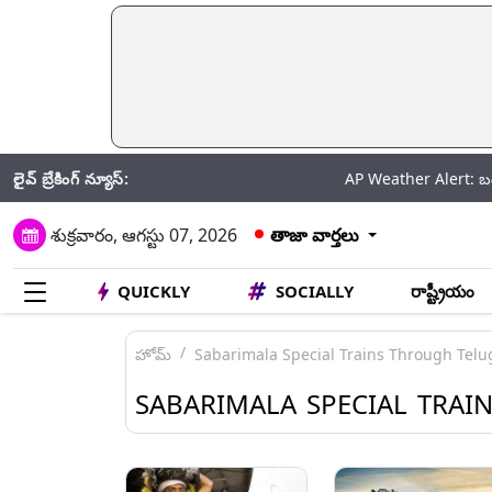
లైవ్ బ్రేకింగ్ న్యూస్:
AP Weather Alert: బంగాళాఖాతంలో
శుక్రవారం, ఆగస్టు 07, 2026
తాజా వార్తలు
QUICKLY
SOCIALLY
రాష్ట్రీయం
హోమ్
Sabarimala Special Trains Through Telu
SABARIMALA SPECIAL TRAI