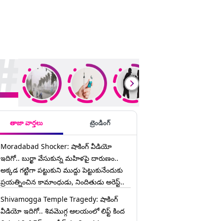
ding Stories
తాజా వార్తలు
ట్రెండింగ్
Moradabad Shocker: షాకింగ్ వీడియో
ఇదిగో.. బుర్ఖా వేసుకున్న మహిళపై దారుణం..
అక్కడ గట్టిగా పట్టుకుని ముద్దు పెట్టుకునేందుకు
ప్రయత్నించిన కామాంధుడు, నిందితుడు అరెస్ట్..
Shivamogga Temple Tragedy: షాకింగ్
వీడియో ఇదిగో.. శివమొగ్గ ఆలయంలో లిఫ్ట్ కింద