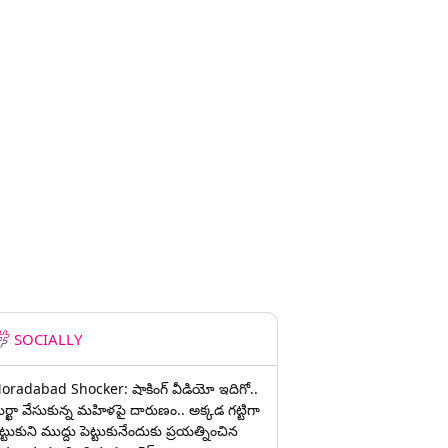
SOCIALLY
oradabad Shocker: షాకింగ్ వీడియో ఇదిగో..
ుర్ఖా వేసుకున్న మహిళపై దారుణం.. అక్కడ గట్టిగా
ట్టుకుని ముద్దు పెట్టుకునేందుకు ప్రయత్నించిన