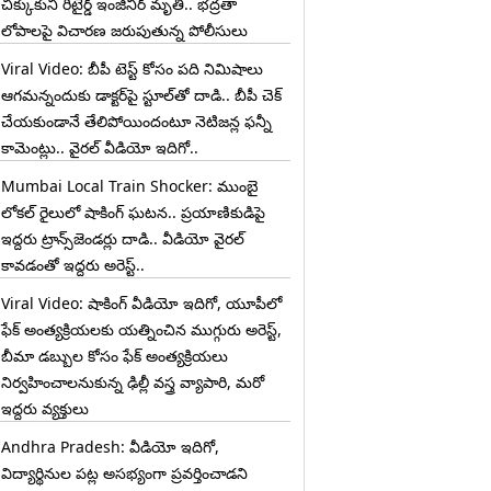
చిక్కుకుని రిటైర్డ్ ఇంజినీర్ మృతి.. భద్రతా
లోపాలపై విచారణ జరుపుతున్న పోలీసులు
Viral Video: బీపీ టెస్ట్‌ కోసం పది నిమిషాలు
ఆగమన్నందుకు డాక్టర్‌పై స్టూల్‌తో దాడి.. బీపీ చెక్
చేయకుండానే తేలిపోయిందంటూ నెటిజన్ల ఫన్నీ
కామెంట్లు.. వైరల్ వీడియో ఇదిగో..
Mumbai Local Train Shocker: ముంబై
లోకల్ రైలులో షాకింగ్ ఘటన.. ప్రయాణికుడిపై
ఇద్దరు ట్రాన్స్‌జెండర్లు దాడి.. వీడియో వైరల్
కావడంతో ఇద్దరు అరెస్ట్..
Viral Video: షాకింగ్ వీడియో ఇదిగో, యూపీలో
ఫేక్ అంత్యక్రియలకు యత్నించిన ముగ్గురు అరెస్ట్,
బీమా డబ్బుల కోసం ఫేక్ అంత్యక్రియలు
నిర్వహించాలనుకున్న ఢిల్లీ వస్త్ర వ్యాపారి, మరో
ఇద్దరు వ్యక్తులు
Andhra Pradesh: వీడియో ఇదిగో,
విద్యార్థినుల పట్ల అసభ్యంగా ప్రవర్తించాడని