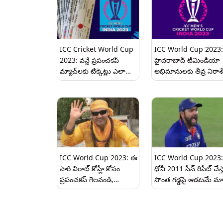
ICC Cricket World Cup
ICC World Cup 2023:
2023: వన్డే ప్రపంచకప్
హైదరాబాద్ టీమిండియా
మ్యాచ్‌లకు టిక్కెట్లు ఎలా
అభిమానులకు తీవ్ర నిరాశే
కొనుగోలు చేయాలి, ICC
ఉప్పల్ స్టేడియంలో భారత్
ODI వరల్డ్ కప్ 2023 టిక్కెట్ల
మ్యాచ్ ఒక్కటి కూడా లేదు
ధరలు, బుకింగ్ వివరాలు
ఇవిగో..
ICC World Cup 2023: ఈ
ICC World Cup 2023:
సారి విరాట్ కోహ్లీ కోసం
ధోనీ 2011 సీన్ రిపీట్ చేస్
ప్రపంచకప్ గెలవండి,
సొంత గ‌డ్డ‌పై ఆడటమే మా
టీమిండియా మాజీ డాషింగ్
బలం, ప్రపంచకప్ టోర్నీపై
ఓపెన‌ర్ వీరేంద్ర సెహ్వాగ్
భార‌త జట్టు కెప్టెన్ రోహిత్ 
ఆసక్తికర వ్యాఖ్యలు
ఆసక్తికర వ్యాఖ్యలు