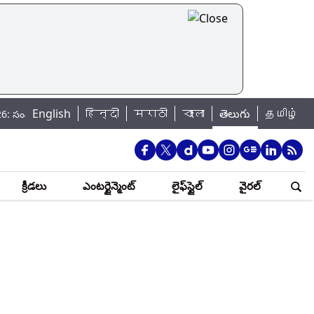
English
हिन्दी
मराठी
বাংলা
తెలుగు
தமிழ்
సూర్యగ్రహణం ఎప్పుడు.. భారత్‌లో కనిపిస్తుందా.. ఆ రోజు అసలు ఏం జరుగుతుంది..
క్రీడలు
ఎంటర్టైన్మెంట్
లైఫ్‌స్టైల్
వైరల్