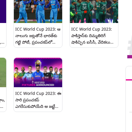
ICC World Cup 2023: ఆ
ICC World Cup 2023:
నాలుగు జట్లతోనే భారత్‌కు
పాకిస్తాన్‌కు దిమ్మతిరిగే
,
గట్టి పోటీ, ప్రపంచకప్‌లో
షాకిచ్చిన ఐసీసీ, వేదికలు
టీమిండియా ఆడబోయే
మార్చే ప్రసక్తే లేదని స్ఫష్టం
మ్యాచ్‌ల వివరాలు ఇవిగో..
చేసిన బీసీసీఐ, ఆ
మైదానాల్లోనే ఆడాలని
Tren
తెలిపిన ఐసీసీ
ICC World Cup 2023: ఈ
తాం,
సారి ప్రపంచకప్
ఎగరేసుకుపోయేది ఆ జట్టేనా,
టైటిల్ ఫేవరేట్‌గా బరిలోకి
శ‌ర్మ
దిగుతున్న భారత్, ప్రపంచ కప్
2023 షెడ్యూల్ ఇదే..