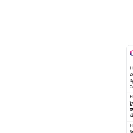
H
భర
క
వ
H
హ
త
చ
H
Se