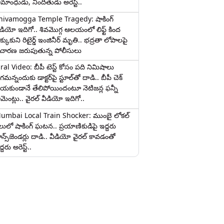
ామాంధుడు, నిందితుడు అరెస్ట్..
hivamogga Temple Tragedy: షాకింగ్
ీడియో ఇదిగో.. శివమొగ్గ ఆలయంలో లిఫ్ట్ కింద
క్కుకుని రిటైర్డ్ ఇంజినీర్ మృతి.. భద్రతా లోపాలపై
ిచారణ జరుపుతున్న పోలీసులు
iral Video: బీపీ టెస్ట్‌ కోసం పది నిమిషాలు
మన్నందుకు డాక్టర్‌పై స్టూల్‌తో దాడి.. బీపీ చెక్
ేయకుండానే తేలిపోయిందంటూ నెటిజన్ల ఫన్నీ
ామెంట్లు.. వైరల్ వీడియో ఇదిగో..
umbai Local Train Shocker: ముంబై లోకల్
ైలులో షాకింగ్ ఘటన.. ప్రయాణికుడిపై ఇద్దరు
రాన్స్‌జెండర్లు దాడి.. వీడియో వైరల్ కావడంతో
్దరు అరెస్ట్..