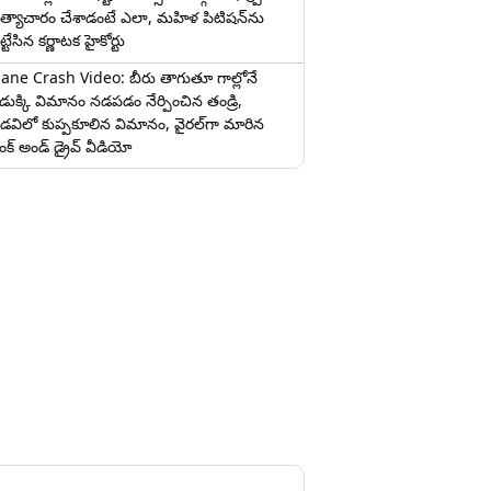
త్యాచారం చేశాడంటే ఎలా, మహిళ పిటిషన్‌ను
ట్టేసిన కర్ణాటక హైకోర్టు
lane Crash Video: బీరు తాగుతూ గాల్లోనే
ొడుక్కి విమానం నడపడం నేర్పించిన తండ్రి,
డవిలో కుప్పకూలిన విమానం, వైరల్‌గా మారిన
రంక్‌ అండ్ డ్రైవ్ వీడియో