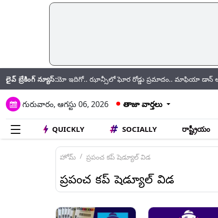
లైవ్ బ్రేకింగ్ న్యూస్:
t: వీడియో ఇదిగో.. ఝాన్సీలో ఘోర రోడ్డు ప్రమాదం.. మాఫియా డాన్ అతీక్ అహ్మద
గురువారం, ఆగస్టు 06, 2026
తాజా వార్తలు
QUICKLY
SOCIALLY
రాష్ట్రీయం
హోమ్
ప్రపంచ కప్‌ షెడ్యూల్ విడ
ప్రపంచ కప్‌ షెడ్యూల్ విడ