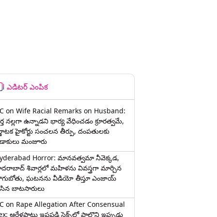
ఎడిటర్ ఎంపిక
C on Wife Racial Remarks on Husband:
్త న‌ల్ల‌గా ఉన్నాడ‌ని భార్య వేధించ‌డం క్రూర‌త్వ‌మే,
ర్ణాటక హైకోర్టు సంచలన తీర్పు, దంపతులకు
ిడాకులు మంజూరు
yderabad Horror: మానవత్వమా నీవెక్కడ,
ైదరాబాద్ శివార్లలో మహిళను వివస్త్రగా మార్చిన
ాగుబోతు, ఘటనను వీడియో తీస్తూ ఎంజాయ్
ేసిన బాటసారులు
C on Rape Allegation After Consensual
x: ఆరేళ్లపాటు ఇష్టపడి సెక్స్‌లో పాల్గొని ఇప్పుడు