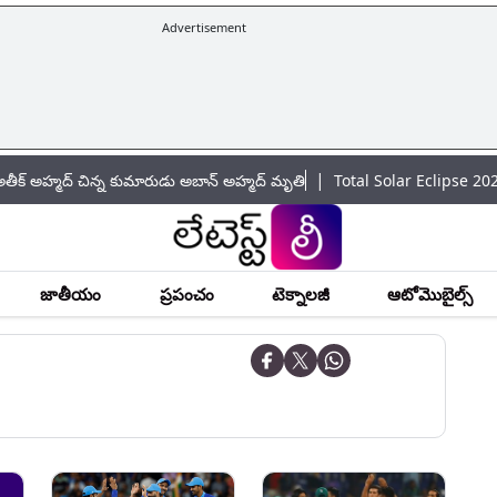
Advertisement
|
్ చిన్న కుమారుడు అబాన్ అహ్మద్ మృతి
Total Solar Eclipse 2026: సంపూర్ణ 
జాతీయం
ప్రపంచం
టెక్నాలజీ
ఆటోమొబైల్స్