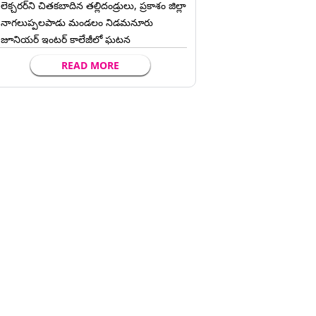
లెక్చ‌ర‌ర్‌ని చిత‌క‌బాదిన త‌ల్లిదండ్రులు, ప్రకాశం జిల్లా
నాగలుప్పలపాడు మండలం నిడమనూరు
జూనియర్ ఇంటర్ కాలేజీలో ఘటన
READ MORE