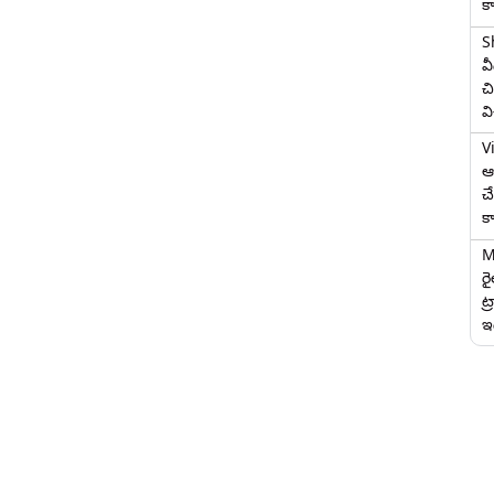
క
S
వ
చి
వ
V
ఆగ
చ
క
M
ర
ట్
ఇద