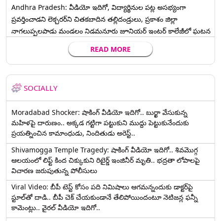
Andhra Pradesh: వీడియో ఇదిగో, విద్యార్థినుల పట్ల అసభ్యంగా
ప్రవర్తించాడని లెక్చ‌ర‌ర్‌ని చిత‌క‌బాదిన త‌ల్లిదండ్రులు, ప్రకాశం జిల్లా
నాగలుప్పలపాడు మండలం నిడమనూరు జూనియర్ ఇంటర్ కాలేజీలో ఘటన
READ MORE
SOCIALLY
Moradabad Shocker: షాకింగ్ వీడియో ఇదిగో.. బుర్ఖా వేసుకున్న
మహిళపై దారుణం.. అక్కడ గట్టిగా పట్టుకుని ముద్దు పెట్టుకునేందుకు
ప్రయత్నించిన కామాంధుడు, నిందితుడు అరెస్ట్..
Shivamogga Temple Tragedy: షాకింగ్ వీడియో ఇదిగో.. శివమొగ్గ
ఆలయంలో లిఫ్ట్ కింద చిక్కుకుని రిటైర్డ్ ఇంజినీర్ మృతి.. భద్రతా లోపాలపై
విచారణ జరుపుతున్న పోలీసులు
Viral Video: బీపీ టెస్ట్‌ కోసం పది నిమిషాలు ఆగమన్నందుకు డాక్టర్‌పై
స్టూల్‌తో దాడి.. బీపీ చెక్ చేయకుండానే తేలిపోయిందంటూ నెటిజన్ల ఫన్నీ
కామెంట్లు.. వైరల్ వీడియో ఇదిగో..