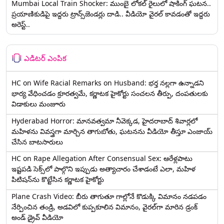
Mumbai Local Train Shocker: ముంబై లోకల్ రైలులో షాకింగ్ ఘటన..
ప్రయాణికుడిపై ఇద్దరు ట్రాన్స్‌జెండర్లు దాడి.. వీడియో వైరల్ కావడంతో ఇద్దరు
అరెస్ట్..
ఎడిటర్ ఎంపిక
HC on Wife Racial Remarks on Husband: భర్త న‌ల్ల‌గా ఉన్నాడ‌ని
భార్య వేధించ‌డం క్రూర‌త్వ‌మే, కర్ణాటక హైకోర్టు సంచలన తీర్పు, దంపతులకు
విడాకులు మంజూరు
Hyderabad Horror: మానవత్వమా నీవెక్కడ, హైదరాబాద్ శివార్లలో
మహిళను వివస్త్రగా మార్చిన తాగుబోతు, ఘటనను వీడియో తీస్తూ ఎంజాయ్
చేసిన బాటసారులు
HC on Rape Allegation After Consensual Sex: ఆరేళ్లపాటు
ఇష్టపడి సెక్స్‌లో పాల్గొని ఇప్పుడు అత్యాచారం చేశాడంటే ఎలా, మహిళ
పిటిషన్‌ను కొట్టేసిన కర్ణాటక హైకోర్టు
Plane Crash Video: బీరు తాగుతూ గాల్లోనే కొడుక్కి విమానం నడపడం
నేర్పించిన తండ్రి, అడవిలో కుప్పకూలిన విమానం, వైరల్‌గా మారిన డ్రంక్‌
అండ్ డ్రైవ్ వీడియో