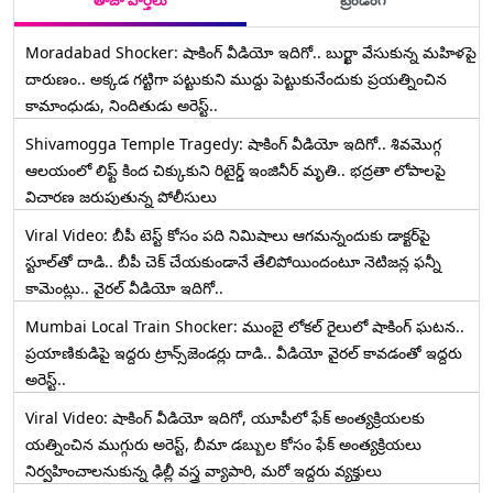
తాజా వార్తలు
ట్రెండింగ్
Moradabad Shocker: షాకింగ్ వీడియో ఇదిగో.. బుర్ఖా వేసుకున్న మహిళపై
దారుణం.. అక్కడ గట్టిగా పట్టుకుని ముద్దు పెట్టుకునేందుకు ప్రయత్నించిన
కామాంధుడు, నిందితుడు అరెస్ట్..
Shivamogga Temple Tragedy: షాకింగ్ వీడియో ఇదిగో.. శివమొగ్గ
ఆలయంలో లిఫ్ట్ కింద చిక్కుకుని రిటైర్డ్ ఇంజినీర్ మృతి.. భద్రతా లోపాలపై
విచారణ జరుపుతున్న పోలీసులు
Viral Video: బీపీ టెస్ట్‌ కోసం పది నిమిషాలు ఆగమన్నందుకు డాక్టర్‌పై
స్టూల్‌తో దాడి.. బీపీ చెక్ చేయకుండానే తేలిపోయిందంటూ నెటిజన్ల ఫన్నీ
కామెంట్లు.. వైరల్ వీడియో ఇదిగో..
Mumbai Local Train Shocker: ముంబై లోకల్ రైలులో షాకింగ్ ఘటన..
ప్రయాణికుడిపై ఇద్దరు ట్రాన్స్‌జెండర్లు దాడి.. వీడియో వైరల్ కావడంతో ఇద్దరు
అరెస్ట్..
Viral Video: షాకింగ్ వీడియో ఇదిగో, యూపీలో ఫేక్ అంత్యక్రియలకు
యత్నించిన ముగ్గురు అరెస్ట్, బీమా డబ్బుల కోసం ఫేక్ అంత్యక్రియలు
నిర్వహించాలనుకున్న ఢిల్లీ వస్త్ర వ్యాపారి, మరో ఇద్దరు వ్యక్తులు