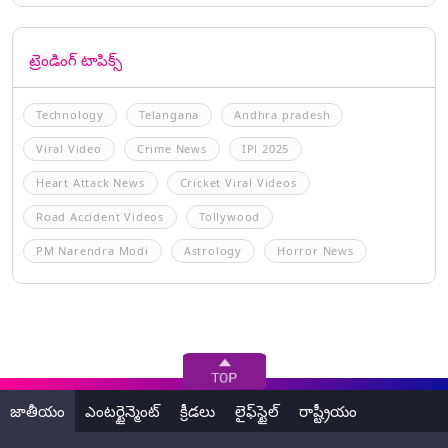
ట్రెండింగ్ టాపిక్స్
Technology
Telangana
Andhra pradesh
Viral Video
Crime News
IPl 2025
Heart Attack News
Cricket Viral Videos
Road Accident Videos
Tollywood
PM Narendra Modi
Astrology
Horror News
జాతీయం
ఎంటర్టైన్మెంట్
క్రీడలు
లైఫ్‌స్టైల్
రాష్ట్రీయం