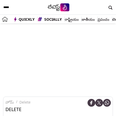
QUICKLY
SOCIALLY
రాష్ట్రీయం
జాతీయం
ప్రపంచం
టె
హోమ్
Delete
DELETE