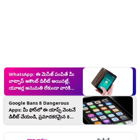
WhatsApp: ఈ మెసేజ్ పంపితే మీ
వాట్సాప్ అకౌంట్ డిలీట్ అయినట్లే,
యూజర్ల అనుమతి లేకుండా వారికి
మెసేజ్‌లు పంపితే బ్లాక్, తెలియని
నంబర్లకు స్పామ్‌మెసేజ్‌లు పంపితే
Google Bans 8 Dangerous
వాట్సాప్‌ ఖాతాలు బ్లాక్‌
Apps: మీ ఫోన్‌లో ఈ యాప్స్ వెంటనే
డిలీట్ చేయండి, ప్రమాదకరమైన 8
యాప్స్‌ను బ్యాన్ చేసిన గూగుల్, బిట్
కాయిన్ యాప్ కూడా బ్యాన్