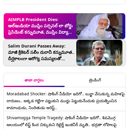
AIMPLB President Dies:
ఆల్‌ఇండియా ముస్లిం పర్సనల్‌ లా బోర్డు
ప్రెసిడెంట్‌ కన్నుమూత, ముస్లిం విద్యా
వ్యవస్థలో సంస్కరణల కోసం విశేష కృషి
Salim Durani Passes Away:
మాజీ క్రికెటర్ సలీం దురానీ కన్నుమూత..
దీర్ఘకాలంగా ఆరోగ్య సమస్యలతో
బాధపడుతూ మృతి
తాజా వార్తలు
ట్రెండింగ్
Moradabad Shocker: షాకింగ్ వీడియో ఇదిగో.. బుర్ఖా వేసుకున్న మహిళపై
దారుణం.. అక్కడ గట్టిగా పట్టుకుని ముద్దు పెట్టుకునేందుకు ప్రయత్నించిన
కామాంధుడు, నిందితుడు అరెస్ట్..
Shivamogga Temple Tragedy: షాకింగ్ వీడియో ఇదిగో.. శివమొగ్గ
ఆలయంలో లిఫ్ట్ కింద చిక్కుకుని రిటైర్డ్ ఇంజినీర్ మృతి.. భద్రతా లోపాలపై