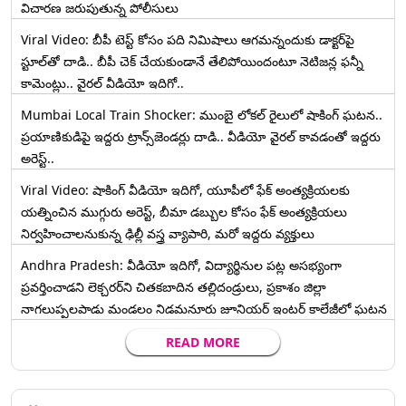
విచారణ జరుపుతున్న పోలీసులు
Viral Video: బీపీ టెస్ట్‌ కోసం పది నిమిషాలు ఆగమన్నందుకు డాక్టర్‌పై
స్టూల్‌తో దాడి.. బీపీ చెక్ చేయకుండానే తేలిపోయిందంటూ నెటిజన్ల ఫన్నీ
కామెంట్లు.. వైరల్ వీడియో ఇదిగో..
Mumbai Local Train Shocker: ముంబై లోకల్ రైలులో షాకింగ్ ఘటన..
ప్రయాణికుడిపై ఇద్దరు ట్రాన్స్‌జెండర్లు దాడి.. వీడియో వైరల్ కావడంతో ఇద్దరు
అరెస్ట్..
Viral Video: షాకింగ్ వీడియో ఇదిగో, యూపీలో ఫేక్ అంత్యక్రియలకు
యత్నించిన ముగ్గురు అరెస్ట్, బీమా డబ్బుల కోసం ఫేక్ అంత్యక్రియలు
నిర్వహించాలనుకున్న ఢిల్లీ వస్త్ర వ్యాపారి, మరో ఇద్దరు వ్యక్తులు
Andhra Pradesh: వీడియో ఇదిగో, విద్యార్థినుల పట్ల అసభ్యంగా
ప్రవర్తించాడని లెక్చ‌ర‌ర్‌ని చిత‌క‌బాదిన త‌ల్లిదండ్రులు, ప్రకాశం జిల్లా
నాగలుప్పలపాడు మండలం నిడమనూరు జూనియర్ ఇంటర్ కాలేజీలో ఘటన
READ MORE