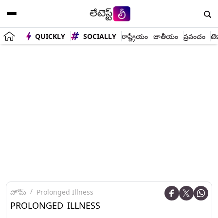
QUICKLY
SOCIALLY
రాష్ట్రీయం
జాతీయం
ప్రపంచం
టె
హోమ్
Prolonged Illness
PROLONGED ILLNESS