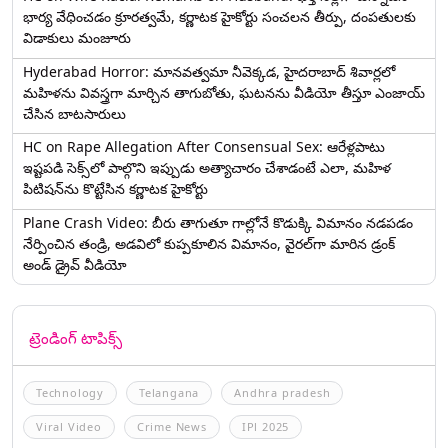
భార్య వేధించ‌డం క్రూర‌త్వ‌మే, కర్ణాటక హైకోర్టు సంచలన తీర్పు, దంపతులకు
విడాకులు మంజూరు
Hyderabad Horror: మానవత్వమా నీవెక్కడ, హైదరాబాద్ శివార్లలో
మహిళను వివస్త్రగా మార్చిన తాగుబోతు, ఘటనను వీడియో తీస్తూ ఎంజాయ్
చేసిన బాటసారులు
HC on Rape Allegation After Consensual Sex: ఆరేళ్లపాటు
ఇష్టపడి సెక్స్‌లో పాల్గొని ఇప్పుడు అత్యాచారం చేశాడంటే ఎలా, మహిళ
పిటిషన్‌ను కొట్టేసిన కర్ణాటక హైకోర్టు
Plane Crash Video: బీరు తాగుతూ గాల్లోనే కొడుక్కి విమానం నడపడం
నేర్పించిన తండ్రి, అడవిలో కుప్పకూలిన విమానం, వైరల్‌గా మారిన డ్రంక్‌
అండ్ డ్రైవ్ వీడియో
ట్రెండింగ్ టాపిక్స్
Technology
Telangana
Andhra pradesh
Viral Video
Crime News
IPl 2025