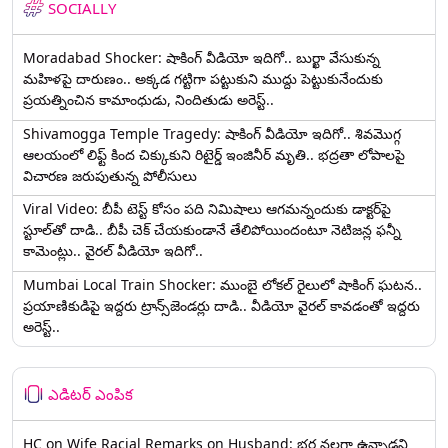
SOCIALLY
Moradabad Shocker: షాకింగ్ వీడియో ఇదిగో.. బుర్ఖా వేసుకున్న
మహిళపై దారుణం.. అక్కడ గట్టిగా పట్టుకుని ముద్దు పెట్టుకునేందుకు
ప్రయత్నించిన కామాంధుడు, నిందితుడు అరెస్ట్..
Shivamogga Temple Tragedy: షాకింగ్ వీడియో ఇదిగో.. శివమొగ్గ
ఆలయంలో లిఫ్ట్ కింద చిక్కుకుని రిటైర్డ్ ఇంజినీర్ మృతి.. భద్రతా లోపాలపై
విచారణ జరుపుతున్న పోలీసులు
Viral Video: బీపీ టెస్ట్‌ కోసం పది నిమిషాలు ఆగమన్నందుకు డాక్టర్‌పై
స్టూల్‌తో దాడి.. బీపీ చెక్ చేయకుండానే తేలిపోయిందంటూ నెటిజన్ల ఫన్నీ
కామెంట్లు.. వైరల్ వీడియో ఇదిగో..
Mumbai Local Train Shocker: ముంబై లోకల్ రైలులో షాకింగ్ ఘటన..
ప్రయాణికుడిపై ఇద్దరు ట్రాన్స్‌జెండర్లు దాడి.. వీడియో వైరల్ కావడంతో ఇద్దరు
అరెస్ట్..
ఎడిటర్ ఎంపిక
HC on Wife Racial Remarks on Husband: భర్త న‌ల్ల‌గా ఉన్నాడ‌ని