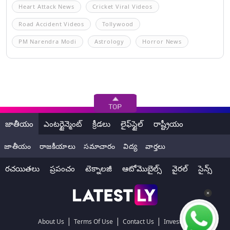
Heart Attack News
Cricket Viral Videos
Road Accident Videos
Tollywood
PM Narendra Modi
Astrology
Horror News
జాతీయం
ఎంటర్టైన్మెంట్
క్రీడలు
లైఫ్‌స్టైల్
రాష్ట్రీయం
జాతీయం
రాజకీయాలు
సమాచారం
విద్య
వార్తలు
రచయితలు
ప్రపంచం
టెక్నాలజీ
ఆటోమొబైల్స్
వైరల్
సైన్స్
|
|
|
About Us
Terms Of Use
Contact Us
Investors