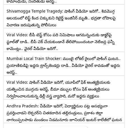
కామాంధుడు, నిందితుడు అరెస్ట్..
Shivamogga Temple Tragedy: షాకింగ్ వీడియో ఇదిగో.. శివమొగ్గ
ఆలయంలో లిఫ్ట్ కింద చిక్కుకుని రిటైర్డ్ ఇంజినీర్ మృతి.. భద్రతా లోపాలపై
విచారణ జరుపుతున్న పోలీసులు
Viral Video: బీపీ టెస్ట్‌ కోసం పది నిమిషాలు ఆగమన్నందుకు డాక్టర్‌పై
స్టూల్‌తో దాడి.. బీపీ చెక్ చేయకుండానే తేలిపోయిందంటూ నెటిజన్ల ఫన్నీ
కామెంట్లు.. వైరల్ వీడియో ఇదిగో..
Mumbai Local Train Shocker: ముంబై లోకల్ రైలులో షాకింగ్ ఘటన..
ప్రయాణికుడిపై ఇద్దరు ట్రాన్స్‌జెండర్లు దాడి.. వీడియో వైరల్ కావడంతో ఇద్దరు
అరెస్ట్..
Viral Video: షాకింగ్ వీడియో ఇదిగో, యూపీలో ఫేక్ అంత్యక్రియలకు
యత్నించిన ముగ్గురు అరెస్ట్, బీమా డబ్బుల కోసం ఫేక్ అంత్యక్రియలు
నిర్వహించాలనుకున్న ఢిల్లీ వస్త్ర వ్యాపారి, మరో ఇద్దరు వ్యక్తులు
Andhra Pradesh: వీడియో ఇదిగో, విద్యార్థినుల పట్ల అసభ్యంగా
ప్రవర్తించాడని లెక్చ‌ర‌ర్‌ని చిత‌క‌బాదిన త‌ల్లిదండ్రులు, ప్రకాశం జిల్లా
నాగలుప్పలపాడు మండలం నిడమనూరు జూనియర్ ఇంటర్ కాలేజీలో ఘటన