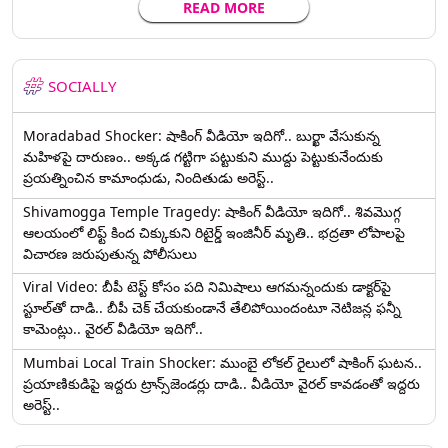
READ MORE
SOCIALLY
Moradabad Shocker: షాకింగ్ వీడియో ఇదిగో.. బుర్ఖా వేసుకున్న
మహిళపై దారుణం.. అక్కడ గట్టిగా పట్టుకుని ముద్దు పెట్టుకునేందుకు
ప్రయత్నించిన కామాంధుడు, నిందితుడు అరెస్ట్..
Shivamogga Temple Tragedy: షాకింగ్ వీడియో ఇదిగో.. శివమొగ్గ
ఆలయంలో లిఫ్ట్ కింద చిక్కుకుని రిటైర్డ్ ఇంజినీర్ మృతి.. భద్రతా లోపాలపై
విచారణ జరుపుతున్న పోలీసులు
Viral Video: బీపీ టెస్ట్‌ కోసం పది నిమిషాలు ఆగమన్నందుకు డాక్టర్‌పై
స్టూల్‌తో దాడి.. బీపీ చెక్ చేయకుండానే తేలిపోయిందంటూ నెటిజన్ల ఫన్నీ
కామెంట్లు.. వైరల్ వీడియో ఇదిగో..
Mumbai Local Train Shocker: ముంబై లోకల్ రైలులో షాకింగ్ ఘటన..
ప్రయాణికుడిపై ఇద్దరు ట్రాన్స్‌జెండర్లు దాడి.. వీడియో వైరల్ కావడంతో ఇద్దరు
అరెస్ట్..