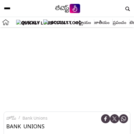
QUICKLY
SOCIALLY
రాష్ట్రీయం
జాతీయం
ప్రపంచం
టె
హోమ్
Bank Unions
BANK UNIONS