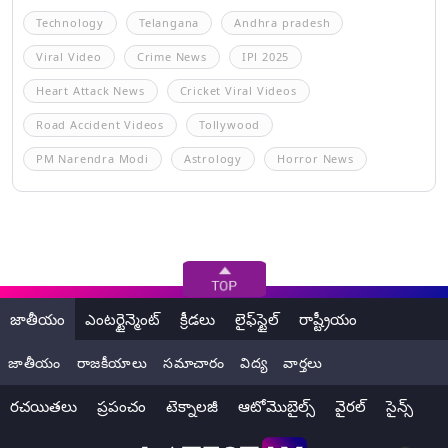
Technology
Telangana
Andhra pradesh
Viral Video
Crime News
IPl 2025
Heart Attack News
Cricket Viral Videos
Road Accident Videos
Tollywood
PM Narendra Modi
Astrology
Horror News
జాతీయం
ఎంటర్టైన్మెంట్
క్రీడలు
లైఫ్‌స్టైల్
రాష్ట్రీయం
జాతీయం
రాజకీయాలు
సమాచారం
విద్య
వార్తలు
రచయితలు
ప్రపంచం
టెక్నాలజీ
ఆటోమొబైల్స్
వైరల్
సైన్స్