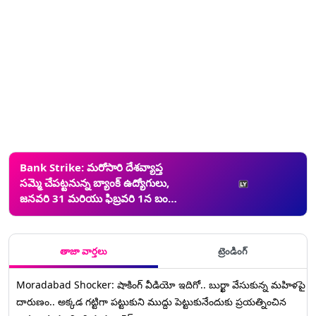
ఉద్యోగులు
Bank Strike: మరోసారి దేశవ్యాప్త
సమ్మె చేపట్టనున్న బ్యాంక్ ఉద్యోగులు,
జనవరి 31 మరియు ఫిబ్రవరి 1న బంద్
పాటించనున్నట్లు ప్రకటన, వేతన సవరణ
చేయాలని డిమాండ్
తాజా వార్తలు
ట్రెండింగ్
Moradabad Shocker: షాకింగ్ వీడియో ఇదిగో.. బుర్ఖా వేసుకున్న మహిళపై
దారుణం.. అక్కడ గట్టిగా పట్టుకుని ముద్దు పెట్టుకునేందుకు ప్రయత్నించిన