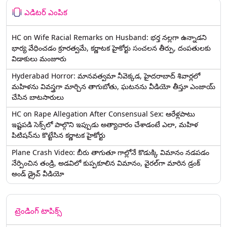
ఎడిటర్ ఎంపిక
HC on Wife Racial Remarks on Husband: భర్త న‌ల్ల‌గా ఉన్నాడ‌ని
భార్య వేధించ‌డం క్రూర‌త్వ‌మే, కర్ణాటక హైకోర్టు సంచలన తీర్పు, దంపతులకు
విడాకులు మంజూరు
Hyderabad Horror: మానవత్వమా నీవెక్కడ, హైదరాబాద్ శివార్లలో
మహిళను వివస్త్రగా మార్చిన తాగుబోతు, ఘటనను వీడియో తీస్తూ ఎంజాయ్
చేసిన బాటసారులు
HC on Rape Allegation After Consensual Sex: ఆరేళ్లపాటు
ఇష్టపడి సెక్స్‌లో పాల్గొని ఇప్పుడు అత్యాచారం చేశాడంటే ఎలా, మహిళ
పిటిషన్‌ను కొట్టేసిన కర్ణాటక హైకోర్టు
Plane Crash Video: బీరు తాగుతూ గాల్లోనే కొడుక్కి విమానం నడపడం
నేర్పించిన తండ్రి, అడవిలో కుప్పకూలిన విమానం, వైరల్‌గా మారిన డ్రంక్‌
అండ్ డ్రైవ్ వీడియో
ట్రెండింగ్ టాపిక్స్