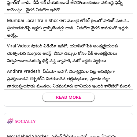
స్టూల్‌తో దాడి.. బీపీ చెక్ చేయకుండానే తేలిపోయిందంటూ నెటిజన్ల ఫన్నీ
కామెంట్లు.. వైరల్ వీడియో ఇదిగో..
Mumbai Local Train Shocker: ముంబై లోకల్ రైలులో షాకింగ్ ఘటన..
ప్రయాణికుడిపై ఇద్దరు ట్రాన్స్‌జెండర్లు దాడి.. వీడియో వైరల్ కావడంతో ఇద్దరు
అరెస్ట్..
Viral Video: షాకింగ్ వీడియో ఇదిగో, యూపీలో ఫేక్ అంత్యక్రియలకు
యత్నించిన ముగ్గురు అరెస్ట్, బీమా డబ్బుల కోసం ఫేక్ అంత్యక్రియలు
నిర్వహించాలనుకున్న ఢిల్లీ వస్త్ర వ్యాపారి, మరో ఇద్దరు వ్యక్తులు
Andhra Pradesh: వీడియో ఇదిగో, విద్యార్థినుల పట్ల అసభ్యంగా
ప్రవర్తించాడని లెక్చ‌ర‌ర్‌ని చిత‌క‌బాదిన త‌ల్లిదండ్రులు, ప్రకాశం జిల్లా
నాగలుప్పలపాడు మండలం నిడమనూరు జూనియర్ ఇంటర్ కాలేజీలో ఘటన
READ MORE
SOCIALLY
Moradabad Shocker: షాకింగ్ వీడియో ఇదిగో.. బుర్ఖా వేసుకున్న