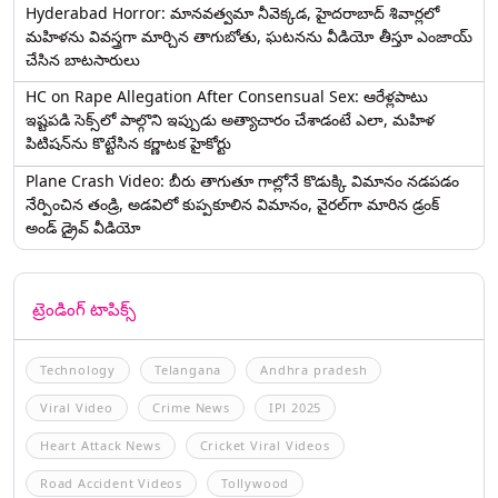
Hyderabad Horror: మానవత్వమా నీవెక్కడ, హైదరాబాద్ శివార్లలో
మహిళను వివస్త్రగా మార్చిన తాగుబోతు, ఘటనను వీడియో తీస్తూ ఎంజాయ్
చేసిన బాటసారులు
HC on Rape Allegation After Consensual Sex: ఆరేళ్లపాటు
ఇష్టపడి సెక్స్‌లో పాల్గొని ఇప్పుడు అత్యాచారం చేశాడంటే ఎలా, మహిళ
పిటిషన్‌ను కొట్టేసిన కర్ణాటక హైకోర్టు
Plane Crash Video: బీరు తాగుతూ గాల్లోనే కొడుక్కి విమానం నడపడం
నేర్పించిన తండ్రి, అడవిలో కుప్పకూలిన విమానం, వైరల్‌గా మారిన డ్రంక్‌
అండ్ డ్రైవ్ వీడియో
ట్రెండింగ్ టాపిక్స్
Technology
Telangana
Andhra pradesh
Viral Video
Crime News
IPl 2025
Heart Attack News
Cricket Viral Videos
Road Accident Videos
Tollywood