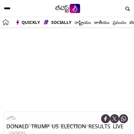
QUICKLY
SOCIALLY
రాష్ట్రీయం
జాతీయం
ప్రపంచం
టె
హోమ్
Donald Trump Us Election Results Live
DONALD TRUMP US ELECTION RESULTS LIVE
Updates