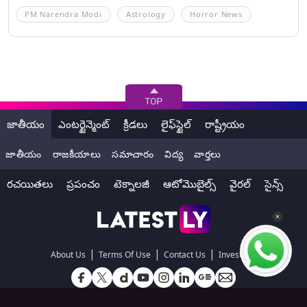
PM Narendra Modi
Astrology
Horror News
జాతీయం
ఎంటర్టైన్మెంట్
క్రీడలు
లైఫ్‌స్టైల్
రాష్ట్రీయం
జాతీయం
రాజకీయాలు
సమాచారం
విద్య
వార్తలు
రచయితలు
ప్రపంచం
టెక్నాలజీ
ఆటోమొబైల్స్
వైరల్
సైన్స్
|
|
|
About Us
Terms Of Use
Contact Us
Investors