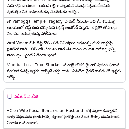
మహిళపై దారుణం.. అక్కడ గట్టిగా పట్టుకుని ముద్దు పెట్టుకునేందుకు
ప్రయత్నించిన కామాంధుడు, నిందితుడు అరెస్ట్..
Shivamogga Temple Tragedy: షాకింగ్ వీడియో ఇదిగో.. శివమొగ్గ
ఆలయంలో లిఫ్ట్ కింద చిక్కుకుని రిటైర్డ్ ఇంజినీర్ మృతి.. భద్రతా లోపాలపై
విచారణ జరుపుతున్న పోలీసులు
Viral Video: బీపీ టెస్ట్‌ కోసం పది నిమిషాలు ఆగమన్నందుకు డాక్టర్‌పై
స్టూల్‌తో దాడి.. బీపీ చెక్ చేయకుండానే తేలిపోయిందంటూ నెటిజన్ల ఫన్నీ
కామెంట్లు.. వైరల్ వీడియో ఇదిగో..
Mumbai Local Train Shocker: ముంబై లోకల్ రైలులో షాకింగ్ ఘటన..
ప్రయాణికుడిపై ఇద్దరు ట్రాన్స్‌జెండర్లు దాడి.. వీడియో వైరల్ కావడంతో ఇద్దరు
అరెస్ట్..
ఎడిటర్ ఎంపిక
HC on Wife Racial Remarks on Husband: భర్త న‌ల్ల‌గా ఉన్నాడ‌ని
భార్య వేధించ‌డం క్రూర‌త్వ‌మే, కర్ణాటక హైకోర్టు సంచలన తీర్పు, దంపతులకు
విడాకులు మంజూరు