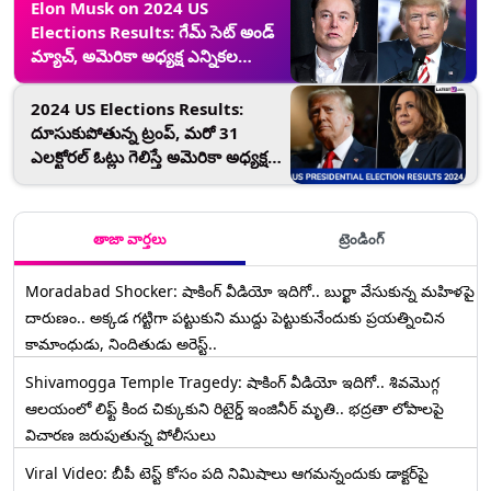
Elon Musk on 2024 US
Elections Results: గేమ్ సెట్‌ అండ్‌
మ్యాచ్‌, అమెరికా అధ్యక్ష ఎన్నికల
ఫలితాలపై ఎలాన్ మస్క్ సంచలన పోస్ట్,
ట్రంప్ జోరు చూస్తుంటే ప్రభుత్వ
2024 US Elections Results:
సలహాదారు పదవి లాంఛనమే..
దూసుకుపోతున్న ట్రంప్, మరో 31
ఎలక్టోరల్ ఓట్లు గెలిస్తే అమెరికా అధ్యక్ష
పీఠం సొంతం, రెండు యుద్దభూముల్లో
జెండా పాతిన రిపబ్లికన్ పార్టీ
తాజా వార్తలు
ట్రెండింగ్
Moradabad Shocker: షాకింగ్ వీడియో ఇదిగో.. బుర్ఖా వేసుకున్న మహిళపై
దారుణం.. అక్కడ గట్టిగా పట్టుకుని ముద్దు పెట్టుకునేందుకు ప్రయత్నించిన
కామాంధుడు, నిందితుడు అరెస్ట్..
Shivamogga Temple Tragedy: షాకింగ్ వీడియో ఇదిగో.. శివమొగ్గ
ఆలయంలో లిఫ్ట్ కింద చిక్కుకుని రిటైర్డ్ ఇంజినీర్ మృతి.. భద్రతా లోపాలపై
విచారణ జరుపుతున్న పోలీసులు
Viral Video: బీపీ టెస్ట్‌ కోసం పది నిమిషాలు ఆగమన్నందుకు డాక్టర్‌పై