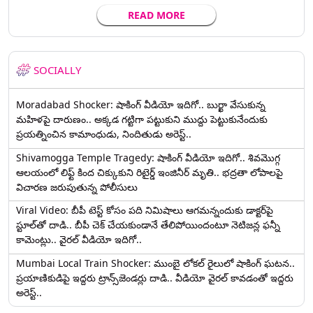
READ MORE
SOCIALLY
Moradabad Shocker: షాకింగ్ వీడియో ఇదిగో.. బుర్ఖా వేసుకున్న
మహిళపై దారుణం.. అక్కడ గట్టిగా పట్టుకుని ముద్దు పెట్టుకునేందుకు
ప్రయత్నించిన కామాంధుడు, నిందితుడు అరెస్ట్..
Shivamogga Temple Tragedy: షాకింగ్ వీడియో ఇదిగో.. శివమొగ్గ
ఆలయంలో లిఫ్ట్ కింద చిక్కుకుని రిటైర్డ్ ఇంజినీర్ మృతి.. భద్రతా లోపాలపై
విచారణ జరుపుతున్న పోలీసులు
Viral Video: బీపీ టెస్ట్‌ కోసం పది నిమిషాలు ఆగమన్నందుకు డాక్టర్‌పై
స్టూల్‌తో దాడి.. బీపీ చెక్ చేయకుండానే తేలిపోయిందంటూ నెటిజన్ల ఫన్నీ
కామెంట్లు.. వైరల్ వీడియో ఇదిగో..
Mumbai Local Train Shocker: ముంబై లోకల్ రైలులో షాకింగ్ ఘటన..
ప్రయాణికుడిపై ఇద్దరు ట్రాన్స్‌జెండర్లు దాడి.. వీడియో వైరల్ కావడంతో ఇద్దరు
అరెస్ట్..