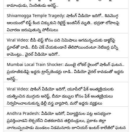
కామాంధుడు, నిందితుడు అరెస్ట్..
Shivamogga Temple Tragedy: షాకింగ్ వీడియో ఇదిగో.. శివమొగ్గ
ఆలయంలో లిఫ్ట్ కింద చిక్కుకుని రిటైర్డ్ ఇంజినీర్ మృతి.. భద్రతా లోపాలపై
విచారణ జరుపుతున్న పోలీసులు
Viral Video: బీపీ టెస్ట్‌ కోసం పది నిమిషాలు ఆగమన్నందుకు డాక్టర్‌పై
స్టూల్‌తో దాడి.. బీపీ చెక్ చేయకుండానే తేలిపోయిందంటూ నెటిజన్ల ఫన్నీ
కామెంట్లు.. వైరల్ వీడియో ఇదిగో..
Mumbai Local Train Shocker: ముంబై లోకల్ రైలులో షాకింగ్ ఘటన..
ప్రయాణికుడిపై ఇద్దరు ట్రాన్స్‌జెండర్లు దాడి.. వీడియో వైరల్ కావడంతో ఇద్దరు
అరెస్ట్..
Viral Video: షాకింగ్ వీడియో ఇదిగో, యూపీలో ఫేక్ అంత్యక్రియలకు
యత్నించిన ముగ్గురు అరెస్ట్, బీమా డబ్బుల కోసం ఫేక్ అంత్యక్రియలు
నిర్వహించాలనుకున్న ఢిల్లీ వస్త్ర వ్యాపారి, మరో ఇద్దరు వ్యక్తులు
Andhra Pradesh: వీడియో ఇదిగో, విద్యార్థినుల పట్ల అసభ్యంగా
ప్రవర్తించాడని లెక్చ‌ర‌ర్‌ని చిత‌క‌బాదిన త‌ల్లిదండ్రులు, ప్రకాశం జిల్లా
నాగలుప్పలపాడు మండలం నిడమనూరు జూనియర్ ఇంటర్ కాలేజీలో ఘటన