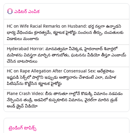
ఎడిటర్ ఎంపిక
HC on Wife Racial Remarks on Husband: భర్త న‌ల్ల‌గా ఉన్నాడ‌ని
భార్య వేధించ‌డం క్రూర‌త్వ‌మే, కర్ణాటక హైకోర్టు సంచలన తీర్పు, దంపతులకు
విడాకులు మంజూరు
Hyderabad Horror: మానవత్వమా నీవెక్కడ, హైదరాబాద్ శివార్లలో
మహిళను వివస్త్రగా మార్చిన తాగుబోతు, ఘటనను వీడియో తీస్తూ ఎంజాయ్
చేసిన బాటసారులు
HC on Rape Allegation After Consensual Sex: ఆరేళ్లపాటు
ఇష్టపడి సెక్స్‌లో పాల్గొని ఇప్పుడు అత్యాచారం చేశాడంటే ఎలా, మహిళ
పిటిషన్‌ను కొట్టేసిన కర్ణాటక హైకోర్టు
Plane Crash Video: బీరు తాగుతూ గాల్లోనే కొడుక్కి విమానం నడపడం
నేర్పించిన తండ్రి, అడవిలో కుప్పకూలిన విమానం, వైరల్‌గా మారిన డ్రంక్‌
అండ్ డ్రైవ్ వీడియో
ట్రెండింగ్ టాపిక్స్