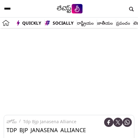
QUICKLY
SOCIALLY
రాష్ట్రీయం
జాతీయం
ప్రపంచం
టె
హోమ్
Tdp Bjp Janasena Alliance
TDP BJP JANASENA ALLIANCE