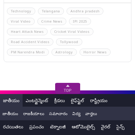
Technology
Telangana
Andhra pradesh
Viral Video
Crime News
IPl 2025
Heart Attack News
Cricket Viral Videos
Road Accident Videos
Tollywood
PM Narendra Modi
Astrology
Horror News
జాతీయం
ఎంటర్టైన్మెంట్
క్రీడలు
లైఫ్‌స్టైల్
రాష్ట్రీయం
జాతీయం
రాజకీయాలు
సమాచారం
విద్య
వార్తలు
రచయితలు
ప్రపంచం
టెక్నాలజీ
ఆటోమొబైల్స్
వైరల్
సైన్స్