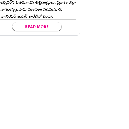
లెక్చ‌ర‌ర్‌ని చిత‌క‌బాదిన త‌ల్లిదండ్రులు, ప్రకాశం జిల్లా
నాగలుప్పలపాడు మండలం నిడమనూరు
జూనియర్ ఇంటర్ కాలేజీలో ఘటన
READ MORE