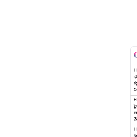
H
భర
క
వ
H
హ
త
చ
H
Se