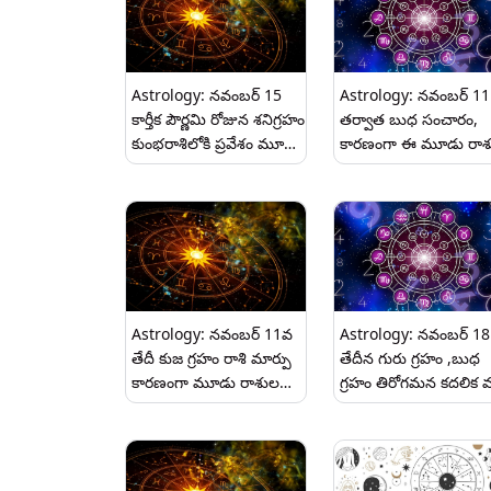
Astrology: నవంబర్ 15
Astrology: నవంబర్ 11
కార్తీక పౌర్ణమి రోజున శనిగ్రహం
తర్వాత బుధ సంచారం,
కుంభరాశిలోకి ప్రవేశం మూడు
కారణంగా ఈ మూడు రాశ
రాశుల వారికి అదృష్టం..
వారికి అదృష్టం.
Astrology: నవంబర్ 11వ
Astrology: నవంబర్ 18
తేదీ కుజ గ్రహం రాశి మార్పు
తేదీన గురు గ్రహం ,బుధ
కారణంగా మూడు రాశుల
గ్రహం తిరోగమన కదలిక వల
వారికి అదృష్టం..
ఈ మూడు రాశులు వారికి
అదృష్టం.