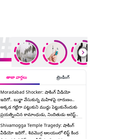
ding Stories
తాజా వార్తలు
ట్రెండింగ్
Moradabad Shocker: షాకింగ్ వీడియో
ఇదిగో.. బుర్ఖా వేసుకున్న మహిళపై దారుణం..
అక్కడ గట్టిగా పట్టుకుని ముద్దు పెట్టుకునేందుకు
ప్రయత్నించిన కామాంధుడు, నిందితుడు అరెస్ట్..
Shivamogga Temple Tragedy: షాకింగ్
వీడియో ఇదిగో.. శివమొగ్గ ఆలయంలో లిఫ్ట్ కింద