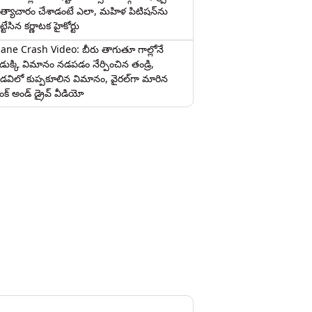
త్యాచారం చేశాడంటే ఎలా, మహిళ పిటిషన్‌ను
ట్టేసిన కర్ణాటక హైకోర్టు
lane Crash Video: బీరు తాగుతూ గాల్లోనే
ొడుక్కి విమానం నడపడం నేర్పించిన తండ్రి,
డవిలో కుప్పకూలిన విమానం, వైరల్‌గా మారిన
రంక్‌ అండ్ డ్రైవ్ వీడియో