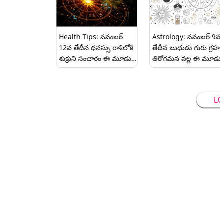
Health Tips: నవంబర్
Astrology: నవంబర్ 9
12వ తేదీన ధనస్సు రాశిలోకి
తేదీన బుధుడు గురు గ్రహ
శుక్రుని సంచారం ఈ మూడు
తిరోగమన వల్ల ఈ మూడ
రాశుల వారికి ఆర్థిక లాభం.
రాశులు వారికి ఆర్థిక నష్టా
L