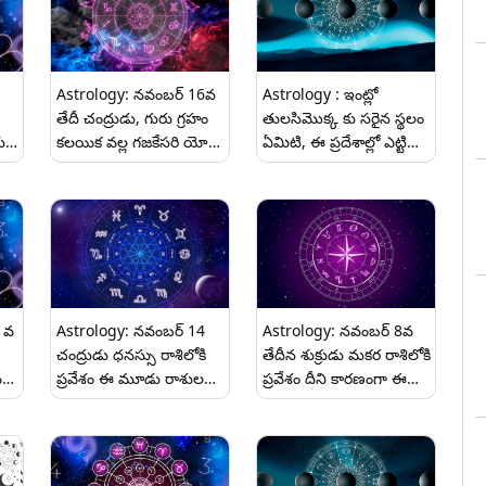
Astrology: నవంబర్ 16వ
Astrology : ఇంట్లో
తేదీ చంద్రుడు, గురు గ్రహం
తులసిమొక్క కు సరైన స్థలం
ులు
కలయిక వల్ల గజకేసరి యోగం
ఏమిటి, ఈ ప్రదేశాల్లో ఎట్టి
ఈ మూడు రాశుల వారికి
పరిస్థితుల్లో ఉంచకూడదు..
అదృష్టం..
 వ
Astrology: నవంబర్ 14
Astrology: నవంబర్ 8వ
చంద్రుడు ధనస్సు రాశిలోకి
తేదీన శుక్రుడు మకర రాశిలోకి
్ల
ప్రవేశం ఈ మూడు రాశుల
ప్రవేశం దీని కారణంగా ఈ
వారికి ప్రతికూల ప్రభావాలు.
మూడు రాశులు వారికి
అదృష్టం.