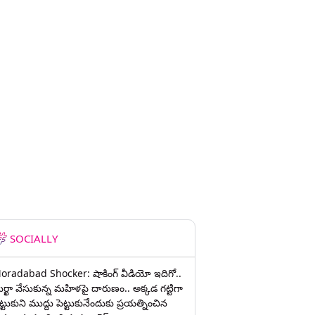
SOCIALLY
oradabad Shocker: షాకింగ్ వీడియో ఇదిగో..
ుర్ఖా వేసుకున్న మహిళపై దారుణం.. అక్కడ గట్టిగా
ట్టుకుని ముద్దు పెట్టుకునేందుకు ప్రయత్నించిన