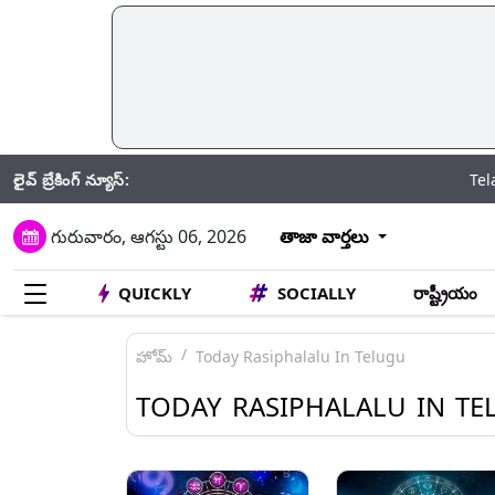
లైవ్ బ్రేకింగ్ న్యూస్:
Telangana: మీ జ
గురువారం, ఆగస్టు 06, 2026
తాజా వార్తలు
QUICKLY
SOCIALLY
రాష్ట్రీయం
హోమ్
Today Rasiphalalu In Telugu
TODAY RASIPHALALU IN TE