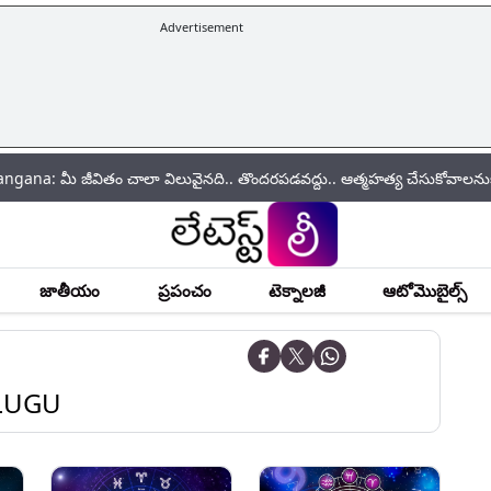
Advertisement
ీవితం చాలా విలువైనది.. తొందరపడవద్దు.. ఆత్మహత్య చేసుకోవాలనుకునే వారికి స
జాతీయం
ప్రపంచం
టెక్నాలజీ
ఆటోమొబైల్స్
LUGU