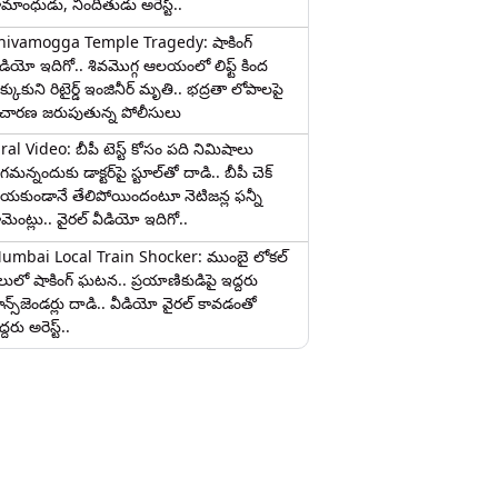
ామాంధుడు, నిందితుడు అరెస్ట్..
hivamogga Temple Tragedy: షాకింగ్
ీడియో ఇదిగో.. శివమొగ్గ ఆలయంలో లిఫ్ట్ కింద
క్కుకుని రిటైర్డ్ ఇంజినీర్ మృతి.. భద్రతా లోపాలపై
ిచారణ జరుపుతున్న పోలీసులు
iral Video: బీపీ టెస్ట్‌ కోసం పది నిమిషాలు
మన్నందుకు డాక్టర్‌పై స్టూల్‌తో దాడి.. బీపీ చెక్
ేయకుండానే తేలిపోయిందంటూ నెటిజన్ల ఫన్నీ
ామెంట్లు.. వైరల్ వీడియో ఇదిగో..
umbai Local Train Shocker: ముంబై లోకల్
ైలులో షాకింగ్ ఘటన.. ప్రయాణికుడిపై ఇద్దరు
రాన్స్‌జెండర్లు దాడి.. వీడియో వైరల్ కావడంతో
్దరు అరెస్ట్..