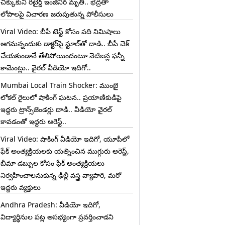
చిక్కుకుని రిటైర్డ్ ఇంజినీర్ మృతి.. భద్రతా
లోపాలపై విచారణ జరుపుతున్న పోలీసులు
Viral Video: బీపీ టెస్ట్‌ కోసం పది నిమిషాలు
ఆగమన్నందుకు డాక్టర్‌పై స్టూల్‌తో దాడి.. బీపీ చెక్
చేయకుండానే తేలిపోయిందంటూ నెటిజన్ల ఫన్నీ
కామెంట్లు.. వైరల్ వీడియో ఇదిగో..
Mumbai Local Train Shocker: ముంబై
లోకల్ రైలులో షాకింగ్ ఘటన.. ప్రయాణికుడిపై
ఇద్దరు ట్రాన్స్‌జెండర్లు దాడి.. వీడియో వైరల్
కావడంతో ఇద్దరు అరెస్ట్..
Viral Video: షాకింగ్ వీడియో ఇదిగో, యూపీలో
ఫేక్ అంత్యక్రియలకు యత్నించిన ముగ్గురు అరెస్ట్,
బీమా డబ్బుల కోసం ఫేక్ అంత్యక్రియలు
నిర్వహించాలనుకున్న ఢిల్లీ వస్త్ర వ్యాపారి, మరో
ఇద్దరు వ్యక్తులు
Andhra Pradesh: వీడియో ఇదిగో,
విద్యార్థినుల పట్ల అసభ్యంగా ప్రవర్తించాడని