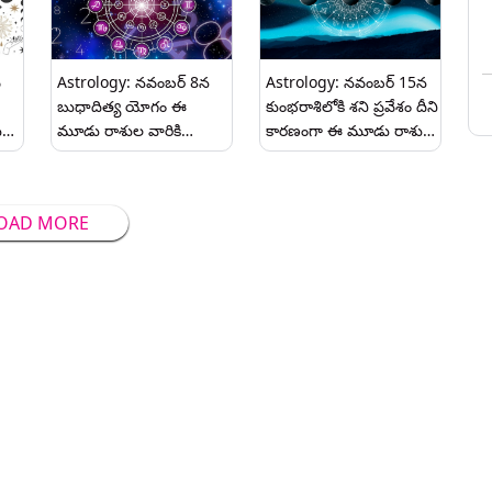
వ
Astrology: నవంబర్ 8న
Astrology: నవంబర్ 15న
బుధాదిత్య యోగం ఈ
కుంభరాశిలోకి శని ప్రవేశం దీని
ు
మూడు రాశుల వారికి
కారణంగా ఈ మూడు రాశుల
లు.
అదృష్టం..
వారికి ఆర్థిక నష్టం జాగ్రత్తగా
ఉండాలి.
OAD MORE