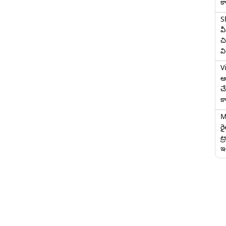
క
S
వ
చి
వ
V
ఆగ
చ
క
M
ర
ట్
ఇద