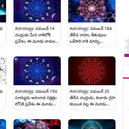
6వ
Astrology: నవంబర్ 14
Astrology: నవంబర్ 18వ
చంద్రుడు మీన రాశిలోకి
తేదీన రాహు, కేతువులు
ప్రవేశం, ఈ మూడు రాశుల
ఒకేసారి రాశి మార్పు
ు
వారికి అదృష్టం.
కారణంగా ఈ మూడు రాశుల
వారికి అదృష్టం..
Tren
2వ
Astrology: నవంబర్ 19న
Astrology: నవంబర్ 20
సూర్యుడు అనురాధ నక్షత్రం
తేదీన చంద్రుడు, కుజుడు గ్రహ
లోనికి ప్రవేశం ఈ మూడు
కలయిక వల్ల ఈ మూడు
ు
రాశుల వారికి ప్రతికూల
రాశుల వారికి అదృష్టం..
ప్రభావాలు..