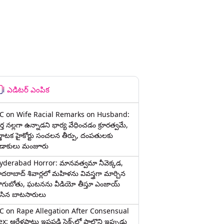
ఎడిటర్ ఎంపిక
C on Wife Racial Remarks on Husband:
్త న‌ల్ల‌గా ఉన్నాడ‌ని భార్య వేధించ‌డం క్రూర‌త్వ‌మే,
ర్ణాటక హైకోర్టు సంచలన తీర్పు, దంపతులకు
ిడాకులు మంజూరు
yderabad Horror: మానవత్వమా నీవెక్కడ,
ైదరాబాద్ శివార్లలో మహిళను వివస్త్రగా మార్చిన
ాగుబోతు, ఘటనను వీడియో తీస్తూ ఎంజాయ్
ేసిన బాటసారులు
C on Rape Allegation After Consensual
x: ఆరేళ్లపాటు ఇష్టపడి సెక్స్‌లో పాల్గొని ఇప్పుడు