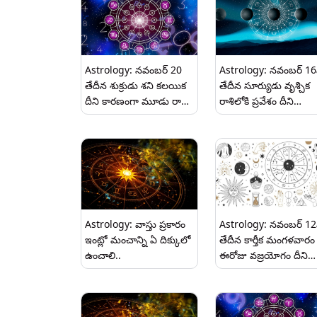
Astrology: నవంబర్ 20
Astrology: నవంబర్ 1
తేదీన శుక్రుడు శని కలయిక
తేదీన సూర్యుడు వృశ్చిక
దీని కారణంగా మూడు రాశుల
రాశిలోకి ప్రవేశం దీని
వారికి అదృష్టం.
కారణంగా మూడు రాశుల
వారికి ఆర్థిక సమస్యలు
పెరుగుతాయి..
Astrology: వాస్తు ప్రకారం
Astrology: నవంబర్ 1
ఇంట్లో మంచాన్ని ఏ దిక్కులో
తేదీన కార్తీక మంగళవారం
ఉంచాలి..
ఈరోజు వజ్రయోగం దీని
కారణంగా మూడు రాశుల
వారికి అదృష్టం.