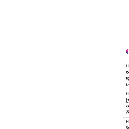
H
భర
క
వ
H
హ
త
చ
H
Se