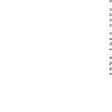
క
S
వ
చి
వ
V
ఆగ
చ
క
M
ర
ట్
ఇద