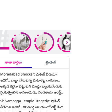
ding Stories
తాజా వార్తలు
ట్రెండింగ్
Moradabad Shocker: షాకింగ్ వీడియో
ఇదిగో.. బుర్ఖా వేసుకున్న మహిళపై దారుణం..
అక్కడ గట్టిగా పట్టుకుని ముద్దు పెట్టుకునేందుకు
ప్రయత్నించిన కామాంధుడు, నిందితుడు అరెస్ట్..
Shivamogga Temple Tragedy: షాకింగ్
వీడియో ఇదిగో.. శివమొగ్గ ఆలయంలో లిఫ్ట్ కింద