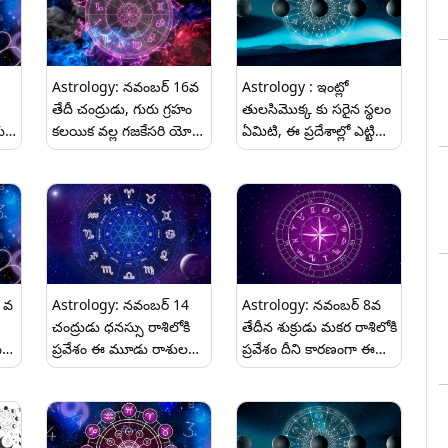
Astrology: నవంబర్ 16వ
Astrology : ఇంట్లో
తేదీ చంద్రుడు, గురు గ్రహం
తులసిమొక్క కు సరైన స్థలం
ులు
కలయిక వల్ల గజకేసరి యోగం
ఏమిటి, ఈ ప్రదేశాల్లో ఎట్టి
ఈ మూడు రాశుల వారికి
పరిస్థితుల్లో ఉంచకూడదు..
అదృష్టం..
 వ
Astrology: నవంబర్ 14
Astrology: నవంబర్ 8వ
చంద్రుడు ధనస్సు రాశిలోకి
తేదీన శుక్రుడు మకర రాశిలోకి
్ల
ప్రవేశం ఈ మూడు రాశుల
ప్రవేశం దీని కారణంగా ఈ
వారికి ప్రతికూల ప్రభావాలు.
మూడు రాశులు వారికి
అదృష్టం.