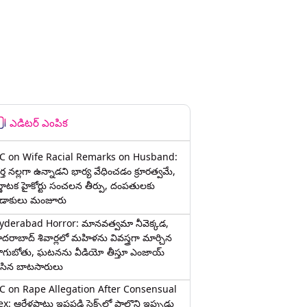
ఎడిటర్ ఎంపిక
C on Wife Racial Remarks on Husband:
్త న‌ల్ల‌గా ఉన్నాడ‌ని భార్య వేధించ‌డం క్రూర‌త్వ‌మే,
ర్ణాటక హైకోర్టు సంచలన తీర్పు, దంపతులకు
ిడాకులు మంజూరు
yderabad Horror: మానవత్వమా నీవెక్కడ,
ైదరాబాద్ శివార్లలో మహిళను వివస్త్రగా మార్చిన
ాగుబోతు, ఘటనను వీడియో తీస్తూ ఎంజాయ్
ేసిన బాటసారులు
C on Rape Allegation After Consensual
x: ఆరేళ్లపాటు ఇష్టపడి సెక్స్‌లో పాల్గొని ఇప్పుడు