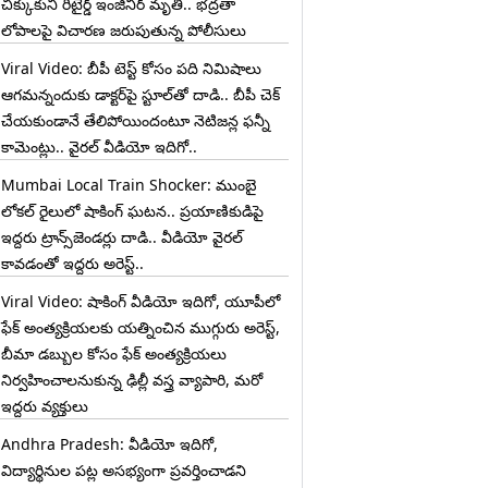
చిక్కుకుని రిటైర్డ్ ఇంజినీర్ మృతి.. భద్రతా
లోపాలపై విచారణ జరుపుతున్న పోలీసులు
Viral Video: బీపీ టెస్ట్‌ కోసం పది నిమిషాలు
ఆగమన్నందుకు డాక్టర్‌పై స్టూల్‌తో దాడి.. బీపీ చెక్
చేయకుండానే తేలిపోయిందంటూ నెటిజన్ల ఫన్నీ
కామెంట్లు.. వైరల్ వీడియో ఇదిగో..
Mumbai Local Train Shocker: ముంబై
లోకల్ రైలులో షాకింగ్ ఘటన.. ప్రయాణికుడిపై
ఇద్దరు ట్రాన్స్‌జెండర్లు దాడి.. వీడియో వైరల్
కావడంతో ఇద్దరు అరెస్ట్..
Viral Video: షాకింగ్ వీడియో ఇదిగో, యూపీలో
ఫేక్ అంత్యక్రియలకు యత్నించిన ముగ్గురు అరెస్ట్,
బీమా డబ్బుల కోసం ఫేక్ అంత్యక్రియలు
నిర్వహించాలనుకున్న ఢిల్లీ వస్త్ర వ్యాపారి, మరో
ఇద్దరు వ్యక్తులు
Andhra Pradesh: వీడియో ఇదిగో,
విద్యార్థినుల పట్ల అసభ్యంగా ప్రవర్తించాడని