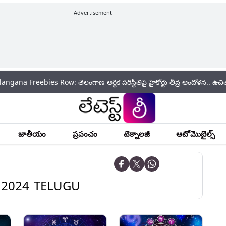
Advertisement
bies Row: తెలంగాణ ఆర్థిక పరిస్థితిపై హైకోర్టు తీవ్ర ఆందోళన.. ఉచిత పథకాలతో త
జాతీయం
ప్రపంచం
టెక్నాలజీ
ఆటోమొబైల్స్
 2024 TELUGU