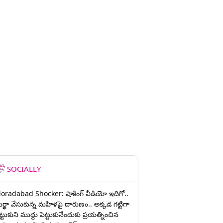
SOCIALLY
oradabad Shocker: షాకింగ్ వీడియో ఇదిగో..
ుర్ఖా వేసుకున్న మహిళపై దారుణం.. అక్కడ గట్టిగా
ట్టుకుని ముద్దు పెట్టుకునేందుకు ప్రయత్నించిన