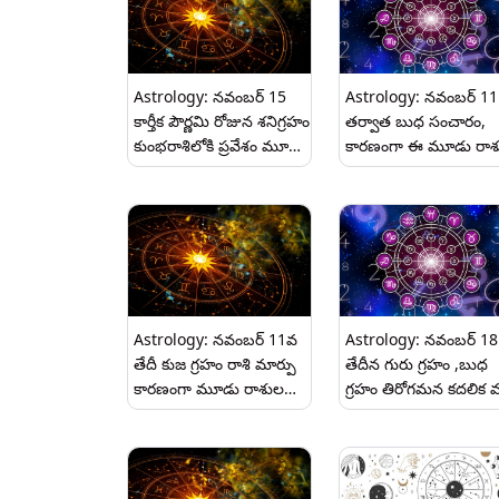
Astrology: నవంబర్ 15
Astrology: నవంబర్ 11
కార్తీక పౌర్ణమి రోజున శనిగ్రహం
తర్వాత బుధ సంచారం,
కుంభరాశిలోకి ప్రవేశం మూడు
కారణంగా ఈ మూడు రాశ
రాశుల వారికి అదృష్టం..
వారికి అదృష్టం.
Astrology: నవంబర్ 11వ
Astrology: నవంబర్ 18
తేదీ కుజ గ్రహం రాశి మార్పు
తేదీన గురు గ్రహం ,బుధ
కారణంగా మూడు రాశుల
గ్రహం తిరోగమన కదలిక వల
వారికి అదృష్టం..
ఈ మూడు రాశులు వారికి
అదృష్టం.