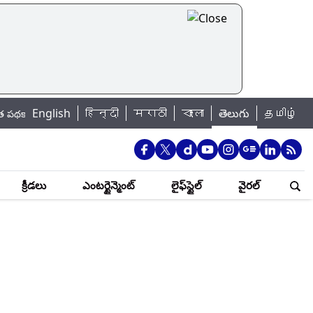
English
हिन्दी
मराठी
বাংলা
తెలుగు
தமிழ்
ీవ్ర ప్రమాదకర పరిస్థితులు.. ఇలాగే కొనసాగితే దివాళా తీయడం తప్పదని కీలక వ్యాఖ
క్రీడలు
ఎంటర్టైన్మెంట్
లైఫ్‌స్టైల్
వైరల్