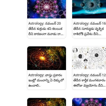
Astrology: నవంబర్ 20
Astrology: నవంబర్ 1
తేదీన శుక్రుడు శని కలయిక
తేదీన సూర్యుడు వృశ్చిక
దీని కారణంగా మూడు రాశుల
రాశిలోకి ప్రవేశం దీని
వారికి అదృష్టం.
కారణంగా మూడు రాశుల
వారికి ఆర్థిక సమస్యలు
పెరుగుతాయి..
Astrology: వాస్తు ప్రకారం
Astrology: నవంబర్ 1
ఇంట్లో మంచాన్ని ఏ దిక్కులో
తేదీన కార్తీక మంగళవారం
ఉంచాలి..
ఈరోజు వజ్రయోగం దీని
కారణంగా మూడు రాశుల
వారికి అదృష్టం.