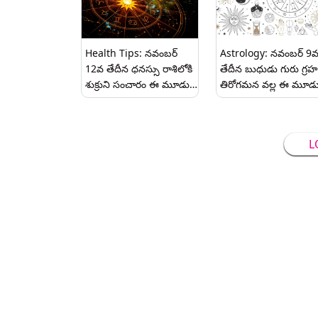
Health Tips: నవంబర్
Astrology: నవంబర్ 9
12వ తేదీన ధనస్సు రాశిలోకి
తేదీన బుధుడు గురు గ్రహ
శుక్రుని సంచారం ఈ మూడు
తిరోగమన వల్ల ఈ మూడ
రాశుల వారికి ఆర్థిక లాభం.
రాశులు వారికి ఆర్థిక నష్టా
L