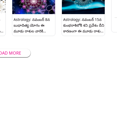
వ
Astrology: నవంబర్ 8న
Astrology: నవంబర్ 15న
బుధాదిత్య యోగం ఈ
కుంభరాశిలోకి శని ప్రవేశం దీని
ు
మూడు రాశుల వారికి
కారణంగా ఈ మూడు రాశుల
లు.
అదృష్టం..
వారికి ఆర్థిక నష్టం జాగ్రత్తగా
ఉండాలి.
OAD MORE