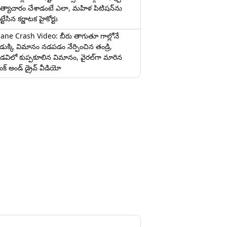
త్యాచారం చేశాడంటే ఎలా, మహిళ పిటిషన్‌ను
ట్టేసిన కర్ణాటక హైకోర్టు
lane Crash Video: బీరు తాగుతూ గాల్లోనే
ొడుక్కి విమానం నడపడం నేర్పించిన తండ్రి,
డవిలో కుప్పకూలిన విమానం, వైరల్‌గా మారిన
రంక్‌ అండ్ డ్రైవ్ వీడియో