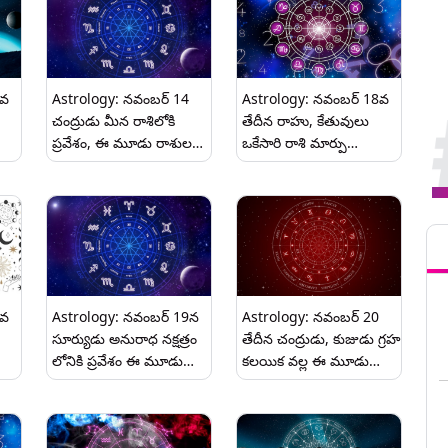
6వ
Astrology: నవంబర్ 14
Astrology: నవంబర్ 18వ
చంద్రుడు మీన రాశిలోకి
తేదీన రాహు, కేతువులు
ప్రవేశం, ఈ మూడు రాశుల
ఒకేసారి రాశి మార్పు
ు
వారికి అదృష్టం.
కారణంగా ఈ మూడు రాశుల
వారికి అదృష్టం..
Tren
2వ
Astrology: నవంబర్ 19న
Astrology: నవంబర్ 20
సూర్యుడు అనురాధ నక్షత్రం
తేదీన చంద్రుడు, కుజుడు గ్రహ
లోనికి ప్రవేశం ఈ మూడు
కలయిక వల్ల ఈ మూడు
ు
రాశుల వారికి ప్రతికూల
రాశుల వారికి అదృష్టం..
ప్రభావాలు..