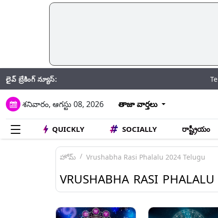
లైవ్ బ్రేకింగ్ న్యూస్:
Telangana Free
శనివారం, ఆగస్టు 08, 2026
తాజా వార్తలు
QUICKLY
SOCIALLY
రాష్ట్రీయం
హోమ్
Vrushabha Rasi Phalalu 2024 Telugu
VRUSHABHA RASI PHALALU