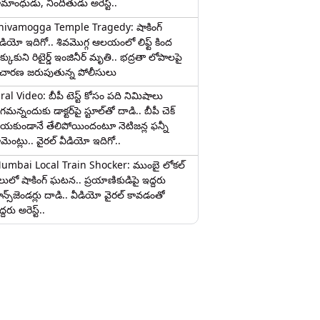
ామాంధుడు, నిందితుడు అరెస్ట్..
hivamogga Temple Tragedy: షాకింగ్
ీడియో ఇదిగో.. శివమొగ్గ ఆలయంలో లిఫ్ట్ కింద
క్కుకుని రిటైర్డ్ ఇంజినీర్ మృతి.. భద్రతా లోపాలపై
ిచారణ జరుపుతున్న పోలీసులు
iral Video: బీపీ టెస్ట్‌ కోసం పది నిమిషాలు
మన్నందుకు డాక్టర్‌పై స్టూల్‌తో దాడి.. బీపీ చెక్
ేయకుండానే తేలిపోయిందంటూ నెటిజన్ల ఫన్నీ
ామెంట్లు.. వైరల్ వీడియో ఇదిగో..
umbai Local Train Shocker: ముంబై లోకల్
ైలులో షాకింగ్ ఘటన.. ప్రయాణికుడిపై ఇద్దరు
రాన్స్‌జెండర్లు దాడి.. వీడియో వైరల్ కావడంతో
్దరు అరెస్ట్..