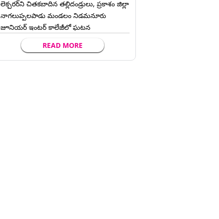
లెక్చ‌ర‌ర్‌ని చిత‌క‌బాదిన త‌ల్లిదండ్రులు, ప్రకాశం జిల్లా
నాగలుప్పలపాడు మండలం నిడమనూరు
జూనియర్ ఇంటర్ కాలేజీలో ఘటన
READ MORE