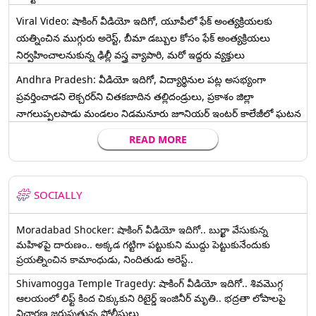
Viral Video: షాకింగ్ వీడియో ఇదిగో, యూపీలో ఫేక్ అంత్యక్రియలకు
యత్నించిన ముగ్గురు అరెస్ట్, బీమా డబ్బుల కోసం ఫేక్ అంత్యక్రియలు
నిర్వహించాలనుకున్న ఢిల్లీ వస్త్ర వ్యాపారి, మరో ఇద్దరు వ్యక్తులు
Andhra Pradesh: వీడియో ఇదిగో, విద్యార్థినుల పట్ల అసభ్యంగా
ప్రవర్తించాడని లెక్చ‌ర‌ర్‌ని చిత‌క‌బాదిన త‌ల్లిదండ్రులు, ప్రకాశం జిల్లా
నాగలుప్పలపాడు మండలం నిడమనూరు జూనియర్ ఇంటర్ కాలేజీలో ఘటన
READ MORE
SOCIALLY
Moradabad Shocker: షాకింగ్ వీడియో ఇదిగో.. బుర్ఖా వేసుకున్న
మహిళపై దారుణం.. అక్కడ గట్టిగా పట్టుకుని ముద్దు పెట్టుకునేందుకు
ప్రయత్నించిన కామాంధుడు, నిందితుడు అరెస్ట్..
Shivamogga Temple Tragedy: షాకింగ్ వీడియో ఇదిగో.. శివమొగ్గ
ఆలయంలో లిఫ్ట్ కింద చిక్కుకుని రిటైర్డ్ ఇంజినీర్ మృతి.. భద్రతా లోపాలపై
విచారణ జరుపుతున్న పోలీసులు