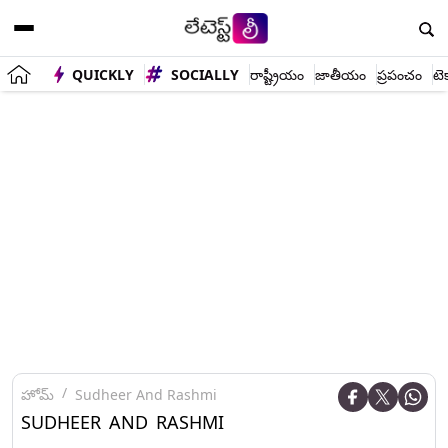
QUICKLY
SOCIALLY
రాష్ట్రీయం
జాతీయం
ప్రపంచం
టె
హోమ్
Sudheer And Rashmi
SUDHEER AND RASHMI