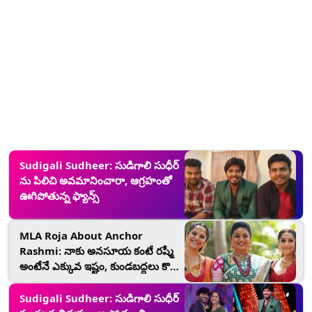
Sudigali Sudheer: సుడిగాలి సుధీర్
ను పిలిచి అవమానించారా, ఆగ్రహంతో
ఊగిపోతున్న ఫ్యాన్స్
MLA Roja About Anchor
Rashmi: నాకు అనసూయ కంటే రష్మీ
అంటేనే ఎక్కువ ఇష్టం, కుండబద్దలు కొట్టి
చెప్పి ఎమ్మెల్యే రోజా, కారణం ఏంటో
తెలిస్తే షాక్ తింటారు...
Sudigali Sudheer: సుడిగాలి సుధీర్