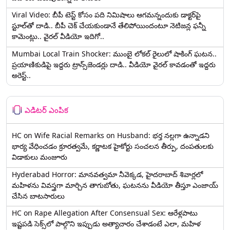
Viral Video: బీపీ టెస్ట్‌ కోసం పది నిమిషాలు ఆగమన్నందుకు డాక్టర్‌పై
స్టూల్‌తో దాడి.. బీపీ చెక్ చేయకుండానే తేలిపోయిందంటూ నెటిజన్ల ఫన్నీ
కామెంట్లు.. వైరల్ వీడియో ఇదిగో..
Mumbai Local Train Shocker: ముంబై లోకల్ రైలులో షాకింగ్ ఘటన..
ప్రయాణికుడిపై ఇద్దరు ట్రాన్స్‌జెండర్లు దాడి.. వీడియో వైరల్ కావడంతో ఇద్దరు
అరెస్ట్..
ఎడిటర్ ఎంపిక
HC on Wife Racial Remarks on Husband: భర్త న‌ల్ల‌గా ఉన్నాడ‌ని
భార్య వేధించ‌డం క్రూర‌త్వ‌మే, కర్ణాటక హైకోర్టు సంచలన తీర్పు, దంపతులకు
విడాకులు మంజూరు
Hyderabad Horror: మానవత్వమా నీవెక్కడ, హైదరాబాద్ శివార్లలో
మహిళను వివస్త్రగా మార్చిన తాగుబోతు, ఘటనను వీడియో తీస్తూ ఎంజాయ్
చేసిన బాటసారులు
HC on Rape Allegation After Consensual Sex: ఆరేళ్లపాటు
ఇష్టపడి సెక్స్‌లో పాల్గొని ఇప్పుడు అత్యాచారం చేశాడంటే ఎలా, మహిళ