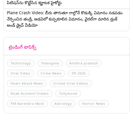
పిటిషన్‌ను కొట్టేసిన కర్ణాటక హైకోర్టు
Plane Crash Video: బీరు తాగుతూ గాల్లోనే కొడుక్కి విమానం నడపడం
నేర్పించిన తండ్రి, అడవిలో కుప్పకూలిన విమానం, వైరల్‌గా మారిన డ్రంక్‌
అండ్ డ్రైవ్ వీడియో
ట్రెండింగ్ టాపిక్స్
Technology
Telangana
Andhra pradesh
Viral Video
Crime News
IPl 2025
Heart Attack News
Cricket Viral Videos
Road Accident Videos
Tollywood
PM Narendra Modi
Astrology
Horror News