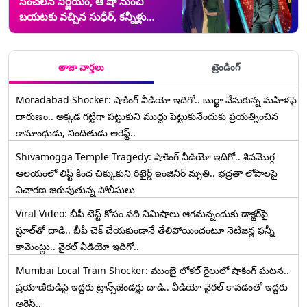
సంచలన నిర్ణయం, ఆ షో నుంచి
బయటకు వచ్చిన సుధీర్, కన్నీళ్లు
పెట్టుకున్న రష్మీ, ప్రియమణి, ఏం
జరిగిందటే...
తాజా వార్తలు
ట్రెండింగ్
Moradabad Shocker: షాకింగ్ వీడియో ఇదిగో.. బుర్ఖా వేసుకున్న మహిళపై
దారుణం.. అక్కడ గట్టిగా పట్టుకుని ముద్దు పెట్టుకునేందుకు ప్రయత్నించిన
కామాంధుడు, నిందితుడు అరెస్ట్..
Shivamogga Temple Tragedy: షాకింగ్ వీడియో ఇదిగో.. శివమొగ్గ
ఆలయంలో లిఫ్ట్ కింద చిక్కుకుని రిటైర్డ్ ఇంజినీర్ మృతి.. భద్రతా లోపాలపై
విచారణ జరుపుతున్న పోలీసులు
Viral Video: బీపీ టెస్ట్‌ కోసం పది నిమిషాలు ఆగమన్నందుకు డాక్టర్‌పై
స్టూల్‌తో దాడి.. బీపీ చెక్ చేయకుండానే తేలిపోయిందంటూ నెటిజన్ల ఫన్నీ
కామెంట్లు.. వైరల్ వీడియో ఇదిగో..
Mumbai Local Train Shocker: ముంబై లోకల్ రైలులో షాకింగ్ ఘటన..
ప్రయాణికుడిపై ఇద్దరు ట్రాన్స్‌జెండర్లు దాడి.. వీడియో వైరల్ కావడంతో ఇద్దరు
అరెస్ట్..