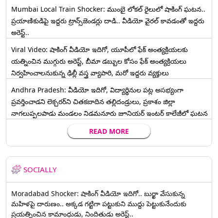
Mumbai Local Train Shocker: ముంబై లోకల్ రైలులో షాకింగ్ ఘటన..
ప్రయాణికుడిపై ఇద్దరు ట్రాన్స్‌జెండర్లు దాడి.. వీడియో వైరల్ కావడంతో ఇద్దరు
అరెస్ట్..
Viral Video: షాకింగ్ వీడియో ఇదిగో, యూపీలో ఫేక్ అంత్యక్రియలకు
యత్నించిన ముగ్గురు అరెస్ట్, బీమా డబ్బుల కోసం ఫేక్ అంత్యక్రియలు
నిర్వహించాలనుకున్న ఢిల్లీ వస్త్ర వ్యాపారి, మరో ఇద్దరు వ్యక్తులు
Andhra Pradesh: వీడియో ఇదిగో, విద్యార్థినుల పట్ల అసభ్యంగా
ప్రవర్తించాడని లెక్చ‌ర‌ర్‌ని చిత‌క‌బాదిన త‌ల్లిదండ్రులు, ప్రకాశం జిల్లా
నాగలుప్పలపాడు మండలం నిడమనూరు జూనియర్ ఇంటర్ కాలేజీలో ఘటన
READ MORE
SOCIALLY
Moradabad Shocker: షాకింగ్ వీడియో ఇదిగో.. బుర్ఖా వేసుకున్న
మహిళపై దారుణం.. అక్కడ గట్టిగా పట్టుకుని ముద్దు పెట్టుకునేందుకు
ప్రయత్నించిన కామాంధుడు, నిందితుడు అరెస్ట్..