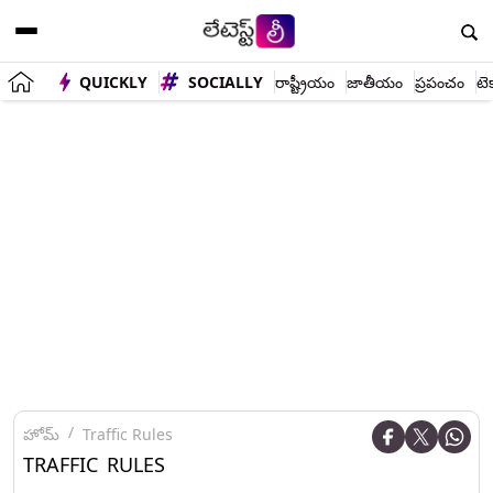
QUICKLY
SOCIALLY
రాష్ట్రీయం
జాతీయం
ప్రపంచం
టె
హోమ్
Traffic Rules
TRAFFIC RULES