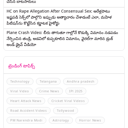
చేసిన బాటసారులు
HC on Rape Allegation After Consensual Sex: ఆరేళ్లపాటు
ఇష్టపడి సెక్స్‌లో పాల్గొని ఇప్పుడు అత్యాచారం చేశాడంటే ఎలా, మహిళ
పిటిషన్‌ను కొట్టేసిన కర్ణాటక హైకోర్టు
Plane Crash Video: బీరు తాగుతూ గాల్లోనే కొడుక్కి విమానం నడపడం
నేర్పించిన తండ్రి, అడవిలో కుప్పకూలిన విమానం, వైరల్‌గా మారిన డ్రంక్‌
అండ్ డ్రైవ్ వీడియో
ట్రెండింగ్ టాపిక్స్
Technology
Telangana
Andhra pradesh
Viral Video
Crime News
IPl 2025
Heart Attack News
Cricket Viral Videos
Road Accident Videos
Tollywood
PM Narendra Modi
Astrology
Horror News