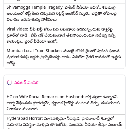
Shivamogga Temple Tragedy: షాకింగ్ వీడియో ఇదిగో.. శివమొగ్గ
ఆలయంలో లిఫ్ట్ కింద చిక్కుకుని రిటైర్డ్ ఇంజినీర్ మృతి.. భద్రతా లోపాలపై
విచారణ జరుపుతున్న పోలీసులు
Viral Video: బీపీ టెస్ట్‌ కోసం పది నిమిషాలు ఆగమన్నందుకు డాక్టర్‌పై
స్టూల్‌తో దాడి.. బీపీ చెక్ చేయకుండానే తేలిపోయిందంటూ నెటిజన్ల ఫన్నీ
కామెంట్లు.. వైరల్ వీడియో ఇదిగో..
Mumbai Local Train Shocker: ముంబై లోకల్ రైలులో షాకింగ్ ఘటన..
ప్రయాణికుడిపై ఇద్దరు ట్రాన్స్‌జెండర్లు దాడి.. వీడియో వైరల్ కావడంతో ఇద్దరు
అరెస్ట్..
ఎడిటర్ ఎంపిక
HC on Wife Racial Remarks on Husband: భర్త న‌ల్ల‌గా ఉన్నాడ‌ని
భార్య వేధించ‌డం క్రూర‌త్వ‌మే, కర్ణాటక హైకోర్టు సంచలన తీర్పు, దంపతులకు
విడాకులు మంజూరు
Hyderabad Horror: మానవత్వమా నీవెక్కడ, హైదరాబాద్ శివార్లలో
మహిళను వివస్త్రగా మార్చిన తాగుబోతు, ఘటనను వీడియో తీస్తూ ఎంజాయ్