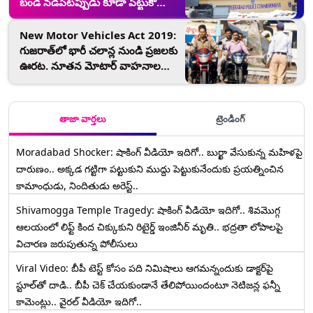
బండి నడిపేటప్పుడు కూడా పెట్టుకో
నాన్న, ట్రాఫిక్ రూల్స్ గురించి సరికొత్తగా
ప్రచారం చేస్తున్న సైబరాబాద్ పోలీసులు
New Motor Vehicles Act 2019:
గుజరాత్‌లో భారీ చలాన్ల నుండి ప్రజలకు
ఊరట. నూతన మోటార్ వాహనాల
చట్టాన్ని ఇంకా అమలు చేయని రాష్ట్రాలు
ఇవే! నోట్ల రద్దును మించి ప్రజలను
ఎక్కువగా బాధపెడుతున్న కేంద్ర ప్రభుత్వ
తాజా వార్తలు
ట్రెండింగ్
నిర్ణయం ఇదే!
Moradabad Shocker: షాకింగ్ వీడియో ఇదిగో.. బుర్ఖా వేసుకున్న మహిళపై
దారుణం.. అక్కడ గట్టిగా పట్టుకుని ముద్దు పెట్టుకునేందుకు ప్రయత్నించిన
కామాంధుడు, నిందితుడు అరెస్ట్..
Shivamogga Temple Tragedy: షాకింగ్ వీడియో ఇదిగో.. శివమొగ్గ
ఆలయంలో లిఫ్ట్ కింద చిక్కుకుని రిటైర్డ్ ఇంజినీర్ మృతి.. భద్రతా లోపాలపై
విచారణ జరుపుతున్న పోలీసులు
Viral Video: బీపీ టెస్ట్‌ కోసం పది నిమిషాలు ఆగమన్నందుకు డాక్టర్‌పై
స్టూల్‌తో దాడి.. బీపీ చెక్ చేయకుండానే తేలిపోయిందంటూ నెటిజన్ల ఫన్నీ
కామెంట్లు.. వైరల్ వీడియో ఇదిగో..