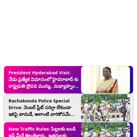
President Hyderabad Visit:
నేడు ప్రత్యేక విమానంలో హైదరాబాద్ కు
రాష్ట్రపతి ద్రౌపది ముర్ము.. మధ్యాహ్నం 2
నుండి రాత్రి 7 వరకు ట్రాఫిక్ ఆంక్షలు
Rachakonda Police Special
Drive: నెంబర్‌ ప్లేట్‌ సరిగ్గా లేకుండా
ఇకపై బాదుడే, అలాంటి వారికోసమే
రాచకొండ పోలీసుల స్పెషల్ డ్రైవ్
New Traffic Rules: పిల్లలకు బండి
ఇస్తే మీరే జైలుకెళ్తారు.. ఇతరులకు