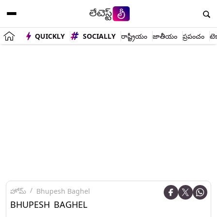
QUICKLY
SOCIALLY
రాష్ట్రీయం
జాతీయం
ప్రపంచం
టె
హోమ్
Bhupesh Baghel
BHUPESH BAGHEL