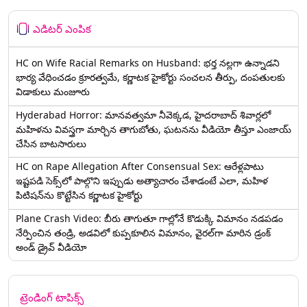
ఎడిటర్ ఎంపిక
HC on Wife Racial Remarks on Husband: భర్త న‌ల్ల‌గా ఉన్నాడ‌ని
భార్య వేధించ‌డం క్రూర‌త్వ‌మే, కర్ణాటక హైకోర్టు సంచలన తీర్పు, దంపతులకు
విడాకులు మంజూరు
Hyderabad Horror: మానవత్వమా నీవెక్కడ, హైదరాబాద్ శివార్లలో
మహిళను వివస్త్రగా మార్చిన తాగుబోతు, ఘటనను వీడియో తీస్తూ ఎంజాయ్
చేసిన బాటసారులు
HC on Rape Allegation After Consensual Sex: ఆరేళ్లపాటు
ఇష్టపడి సెక్స్‌లో పాల్గొని ఇప్పుడు అత్యాచారం చేశాడంటే ఎలా, మహిళ
పిటిషన్‌ను కొట్టేసిన కర్ణాటక హైకోర్టు
Plane Crash Video: బీరు తాగుతూ గాల్లోనే కొడుక్కి విమానం నడపడం
నేర్పించిన తండ్రి, అడవిలో కుప్పకూలిన విమానం, వైరల్‌గా మారిన డ్రంక్‌
అండ్ డ్రైవ్ వీడియో
ట్రెండింగ్ టాపిక్స్