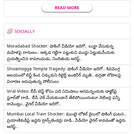
READ MORE
SOCIALLY
Moradabad Shocker: షాకింగ్ వీడియో ఇదిగో.. బుర్ఖా వేసుకున్న
మహిళపై దారుణం.. అక్కడ గట్టిగా పట్టుకుని ముద్దు పెట్టుకునేందుకు
ప్రయత్నించిన కామాంధుడు, నిందితుడు అరెస్ట్..
Shivamogga Temple Tragedy: షాకింగ్ వీడియో ఇదిగో.. శివమొగ్గ
ఆలయంలో లిఫ్ట్ కింద చిక్కుకుని రిటైర్డ్ ఇంజినీర్ మృతి.. భద్రతా లోపాలపై
విచారణ జరుపుతున్న పోలీసులు
Viral Video: బీపీ టెస్ట్‌ కోసం పది నిమిషాలు ఆగమన్నందుకు డాక్టర్‌పై
స్టూల్‌తో దాడి.. బీపీ చెక్ చేయకుండానే తేలిపోయిందంటూ నెటిజన్ల ఫన్నీ
కామెంట్లు.. వైరల్ వీడియో ఇదిగో..
Mumbai Local Train Shocker: ముంబై లోకల్ రైలులో షాకింగ్ ఘటన..
ప్రయాణికుడిపై ఇద్దరు ట్రాన్స్‌జెండర్లు దాడి.. వీడియో వైరల్ కావడంతో ఇద్దరు
అరెస్ట్..