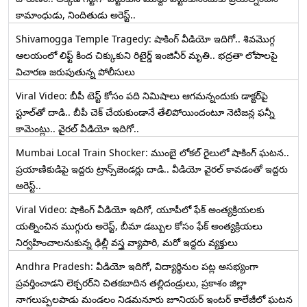
కామాంధుడు, నిందితుడు అరెస్ట్..
Shivamogga Temple Tragedy: షాకింగ్ వీడియో ఇదిగో.. శివమొగ్గ
ఆలయంలో లిఫ్ట్ కింద చిక్కుకుని రిటైర్డ్ ఇంజినీర్ మృతి.. భద్రతా లోపాలపై
విచారణ జరుపుతున్న పోలీసులు
Viral Video: బీపీ టెస్ట్‌ కోసం పది నిమిషాలు ఆగమన్నందుకు డాక్టర్‌పై
స్టూల్‌తో దాడి.. బీపీ చెక్ చేయకుండానే తేలిపోయిందంటూ నెటిజన్ల ఫన్నీ
కామెంట్లు.. వైరల్ వీడియో ఇదిగో..
Mumbai Local Train Shocker: ముంబై లోకల్ రైలులో షాకింగ్ ఘటన..
ప్రయాణికుడిపై ఇద్దరు ట్రాన్స్‌జెండర్లు దాడి.. వీడియో వైరల్ కావడంతో ఇద్దరు
అరెస్ట్..
Viral Video: షాకింగ్ వీడియో ఇదిగో, యూపీలో ఫేక్ అంత్యక్రియలకు
యత్నించిన ముగ్గురు అరెస్ట్, బీమా డబ్బుల కోసం ఫేక్ అంత్యక్రియలు
నిర్వహించాలనుకున్న ఢిల్లీ వస్త్ర వ్యాపారి, మరో ఇద్దరు వ్యక్తులు
Andhra Pradesh: వీడియో ఇదిగో, విద్యార్థినుల పట్ల అసభ్యంగా
ప్రవర్తించాడని లెక్చ‌ర‌ర్‌ని చిత‌క‌బాదిన త‌ల్లిదండ్రులు, ప్రకాశం జిల్లా
నాగలుప్పలపాడు మండలం నిడమనూరు జూనియర్ ఇంటర్ కాలేజీలో ఘటన