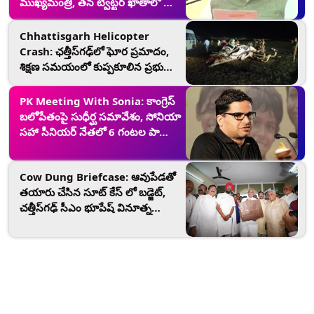
ముఖ్యమంత్రి, తన ట్విట్టర్ ఖాతాలో పోస్ట్
చేసిన ఛత్తీస్‌గఢ్‌ ముఖ్యమంత్రి భూపేష్
బాఘెల్
Chhattisgarh Helicopter
Crash: ఛత్తీస్‌గఢ్‌లో ఘోర ప్రమాదం,
శిక్షణ సమయంలో కుప్పకూలిన ప్రభుత్వ
హెలికాప్టర్, ఇద్దరు పైలట్లు మృతి
PK Meeting With Sonia: కాంగ్రెస్
బలోపేతంపై సుధీర్ఘ సమావేశం, సోనియా
సహా సీనియర్ నేతలో 6 గంటల పాటూ
ప్రశాంత్ కిశోర్ మీటింగ్, పాల్గొన్న కాంగ్రెస్
సీఎంలు
Cow Dung Briefcase: ఆవుపేడతో
తయారు చేసిన సూట్ కేస్‌ లో బడ్జెట్,
చత్తీస్‌గఢ్ సీఎం భూపేష్ వినూత్న
ప్రయత్నం, ధనలక్ష్మికి ప్రతీకగా సూట్ కేస్
రూపొందించిన ఆర్టిస్టులు, దీని ప్రత్యేకత
తెలుసా?