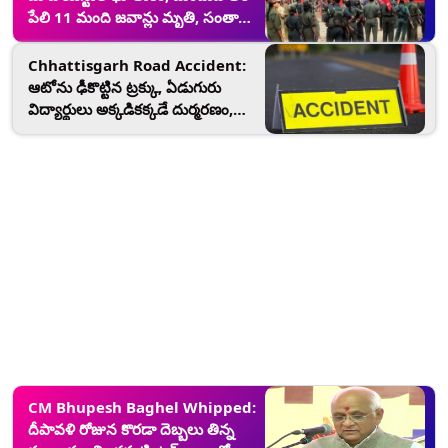
పేలి 11 మంది జవాన్లు మృతి, సంతాపం
వ్యక్తం చేసిన ఛత్తీస్‌గఢ్ సీఎం భూపేష్
బగేల్
Chhattisgarh Road Accident:
ఆటోను ఢీకొట్టిన ట్రక్కు, ఏడుగురు
విద్యార్థులు అక్కడికక్కడే దుర్మరణం,
మరో విద్యార్థి, ఆటో డ్రైవర్‌కు తీవ్ర
గాయాలు
CM Bhupesh Baghel Whipped:
దీపావళి రోజున కొరడా దెబ్బలు తిన్న