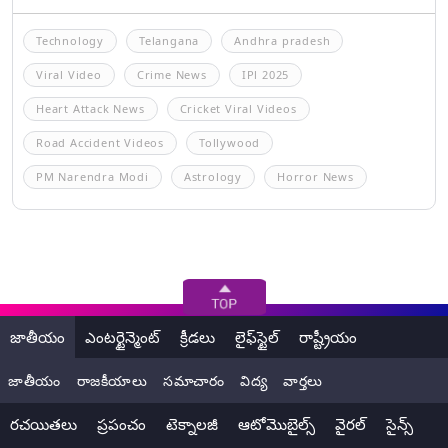
Technology
Telangana
Andhra pradesh
Viral Video
Crime News
IPl 2025
Heart Attack News
Cricket Viral Videos
Road Accident Videos
Tollywood
PM Narendra Modi
Astrology
Horror News
జాతీయం
ఎంటర్టైన్మెంట్
క్రీడలు
లైఫ్‌స్టైల్
రాష్ట్రీయం
జాతీయం
రాజకీయాలు
సమాచారం
విద్య
వార్తలు
రచయితలు
ప్రపంచం
టెక్నాలజీ
ఆటోమొబైల్స్
వైరల్
సైన్స్