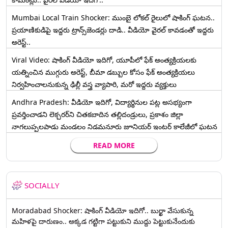
Mumbai Local Train Shocker: ముంబై లోకల్ రైలులో షాకింగ్ ఘటన..
ప్రయాణికుడిపై ఇద్దరు ట్రాన్స్‌జెండర్లు దాడి.. వీడియో వైరల్ కావడంతో ఇద్దరు
అరెస్ట్..
Viral Video: షాకింగ్ వీడియో ఇదిగో, యూపీలో ఫేక్ అంత్యక్రియలకు
యత్నించిన ముగ్గురు అరెస్ట్, బీమా డబ్బుల కోసం ఫేక్ అంత్యక్రియలు
నిర్వహించాలనుకున్న ఢిల్లీ వస్త్ర వ్యాపారి, మరో ఇద్దరు వ్యక్తులు
Andhra Pradesh: వీడియో ఇదిగో, విద్యార్థినుల పట్ల అసభ్యంగా
ప్రవర్తించాడని లెక్చ‌ర‌ర్‌ని చిత‌క‌బాదిన త‌ల్లిదండ్రులు, ప్రకాశం జిల్లా
నాగలుప్పలపాడు మండలం నిడమనూరు జూనియర్ ఇంటర్ కాలేజీలో ఘటన
READ MORE
SOCIALLY
Moradabad Shocker: షాకింగ్ వీడియో ఇదిగో.. బుర్ఖా వేసుకున్న
మహిళపై దారుణం.. అక్కడ గట్టిగా పట్టుకుని ముద్దు పెట్టుకునేందుకు