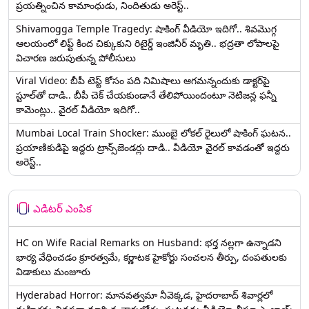
ప్రయత్నించిన కామాంధుడు, నిందితుడు అరెస్ట్..
Shivamogga Temple Tragedy: షాకింగ్ వీడియో ఇదిగో.. శివమొగ్గ
ఆలయంలో లిఫ్ట్ కింద చిక్కుకుని రిటైర్డ్ ఇంజినీర్ మృతి.. భద్రతా లోపాలపై
విచారణ జరుపుతున్న పోలీసులు
Viral Video: బీపీ టెస్ట్‌ కోసం పది నిమిషాలు ఆగమన్నందుకు డాక్టర్‌పై
స్టూల్‌తో దాడి.. బీపీ చెక్ చేయకుండానే తేలిపోయిందంటూ నెటిజన్ల ఫన్నీ
కామెంట్లు.. వైరల్ వీడియో ఇదిగో..
Mumbai Local Train Shocker: ముంబై లోకల్ రైలులో షాకింగ్ ఘటన..
ప్రయాణికుడిపై ఇద్దరు ట్రాన్స్‌జెండర్లు దాడి.. వీడియో వైరల్ కావడంతో ఇద్దరు
అరెస్ట్..
ఎడిటర్ ఎంపిక
HC on Wife Racial Remarks on Husband: భర్త న‌ల్ల‌గా ఉన్నాడ‌ని
భార్య వేధించ‌డం క్రూర‌త్వ‌మే, కర్ణాటక హైకోర్టు సంచలన తీర్పు, దంపతులకు
విడాకులు మంజూరు
Hyderabad Horror: మానవత్వమా నీవెక్కడ, హైదరాబాద్ శివార్లలో