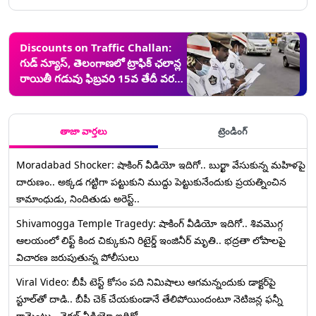
Discounts on Traffic Challan:
గుడ్ న్యూస్, తెలంగాణలో ట్రాఫిక్‌ ఛలాన్ల
రాయితీ గడువు ఫిబ్రవరి 15వ తేదీ వరకు
పొడిగింపు, ఇంకా పెండింగ్‌లో లక్షల
చలానాలు
తాజా వార్తలు
ట్రెండింగ్
Moradabad Shocker: షాకింగ్ వీడియో ఇదిగో.. బుర్ఖా వేసుకున్న మహిళపై
దారుణం.. అక్కడ గట్టిగా పట్టుకుని ముద్దు పెట్టుకునేందుకు ప్రయత్నించిన
కామాంధుడు, నిందితుడు అరెస్ట్..
Shivamogga Temple Tragedy: షాకింగ్ వీడియో ఇదిగో.. శివమొగ్గ
ఆలయంలో లిఫ్ట్ కింద చిక్కుకుని రిటైర్డ్ ఇంజినీర్ మృతి.. భద్రతా లోపాలపై
విచారణ జరుపుతున్న పోలీసులు
Viral Video: బీపీ టెస్ట్‌ కోసం పది నిమిషాలు ఆగమన్నందుకు డాక్టర్‌పై
స్టూల్‌తో దాడి.. బీపీ చెక్ చేయకుండానే తేలిపోయిందంటూ నెటిజన్ల ఫన్నీ
కామెంట్లు.. వైరల్ వీడియో ఇదిగో..