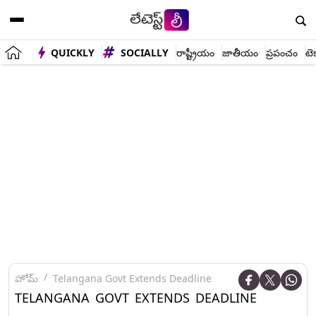
QUICKLY
SOCIALLY
రాష్ట్రీయం
జాతీయం
ప్రపంచం
టె
హోమ్
Telangana Govt Extends Deadline
TELANGANA GOVT EXTENDS DEADLINE