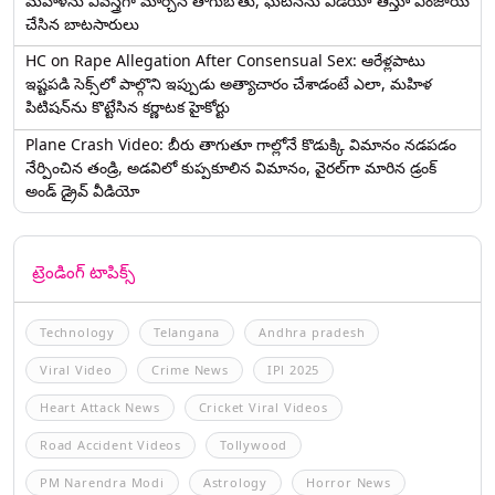
మహిళను వివస్త్రగా మార్చిన తాగుబోతు, ఘటనను వీడియో తీస్తూ ఎంజాయ్
చేసిన బాటసారులు
HC on Rape Allegation After Consensual Sex: ఆరేళ్లపాటు
ఇష్టపడి సెక్స్‌లో పాల్గొని ఇప్పుడు అత్యాచారం చేశాడంటే ఎలా, మహిళ
పిటిషన్‌ను కొట్టేసిన కర్ణాటక హైకోర్టు
Plane Crash Video: బీరు తాగుతూ గాల్లోనే కొడుక్కి విమానం నడపడం
నేర్పించిన తండ్రి, అడవిలో కుప్పకూలిన విమానం, వైరల్‌గా మారిన డ్రంక్‌
అండ్ డ్రైవ్ వీడియో
ట్రెండింగ్ టాపిక్స్
Technology
Telangana
Andhra pradesh
Viral Video
Crime News
IPl 2025
Heart Attack News
Cricket Viral Videos
Road Accident Videos
Tollywood
PM Narendra Modi
Astrology
Horror News