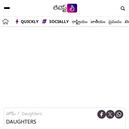
QUICKLY
SOCIALLY
రాష్ట్రీయం
జాతీయం
ప్రపంచం
టె
హోమ్
Daughters
DAUGHTERS