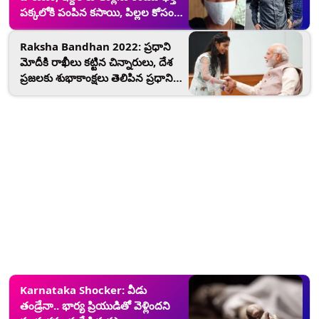
పక్కలోకి పంపిన కసాయి, పిల్లల కోసం
మాతృత్వానికి మచ్చతెచ్చేలా నిర్ణయం
Raksha Bandhan 2022: ప్రధాని
మోదీకి రాఖీలు కట్టిన చిన్నారులు, దేశ
ప్రజలకు శుభాకాంక్షలు తెలిపిన ప్రధాని
నరేంద్ర మోదీ
Karnataka Shocker: వీడు
తండ్రేనా.. భార్య ప్రియుడితో వెళ్లిందని