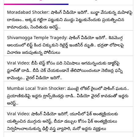
తెలిస్తే ఆయనకు సెల్యూట్ చేస్తారు
Moradabad Shocker: షాకింగ్ వీడియో ఇదిగో.. బుర్ఖా వేసుకున్న మహిళపై
దారుణం.. అక్కడ గట్టిగా పట్టుకుని ముద్దు పెట్టుకునేందుకు ప్రయత్నించిన
కామాంధుడు, నిందితుడు అరెస్ట్..
Shivamogga Temple Tragedy: షాకింగ్ వీడియో ఇదిగో.. శివమొగ్గ
ఆలయంలో లిఫ్ట్ కింద చిక్కుకుని రిటైర్డ్ ఇంజినీర్ మృతి.. భద్రతా లోపాలపై
విచారణ జరుపుతున్న పోలీసులు
Viral Video: బీపీ టెస్ట్‌ కోసం పది నిమిషాలు ఆగమన్నందుకు డాక్టర్‌పై
స్టూల్‌తో దాడి.. బీపీ చెక్ చేయకుండానే తేలిపోయిందంటూ నెటిజన్ల ఫన్నీ
కామెంట్లు.. వైరల్ వీడియో ఇదిగో..
Mumbai Local Train Shocker: ముంబై లోకల్ రైలులో షాకింగ్ ఘటన..
ప్రయాణికుడిపై ఇద్దరు ట్రాన్స్‌జెండర్లు దాడి.. వీడియో వైరల్ కావడంతో ఇద్దరు
అరెస్ట్..
Viral Video: షాకింగ్ వీడియో ఇదిగో, యూపీలో ఫేక్ అంత్యక్రియలకు
యత్నించిన ముగ్గురు అరెస్ట్, బీమా డబ్బుల కోసం ఫేక్ అంత్యక్రియలు
నిర్వహించాలనుకున్న ఢిల్లీ వస్త్ర వ్యాపారి, మరో ఇద్దరు వ్యక్తులు