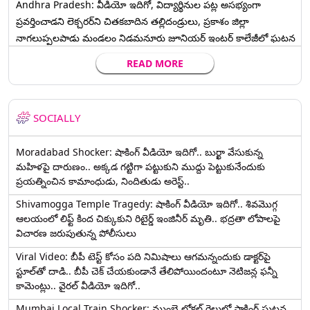
Andhra Pradesh: వీడియో ఇదిగో, విద్యార్థినుల పట్ల అసభ్యంగా
ప్రవర్తించాడని లెక్చ‌ర‌ర్‌ని చిత‌క‌బాదిన త‌ల్లిదండ్రులు, ప్రకాశం జిల్లా
నాగలుప్పలపాడు మండలం నిడమనూరు జూనియర్ ఇంటర్ కాలేజీలో ఘటన
READ MORE
SOCIALLY
Moradabad Shocker: షాకింగ్ వీడియో ఇదిగో.. బుర్ఖా వేసుకున్న
మహిళపై దారుణం.. అక్కడ గట్టిగా పట్టుకుని ముద్దు పెట్టుకునేందుకు
ప్రయత్నించిన కామాంధుడు, నిందితుడు అరెస్ట్..
Shivamogga Temple Tragedy: షాకింగ్ వీడియో ఇదిగో.. శివమొగ్గ
ఆలయంలో లిఫ్ట్ కింద చిక్కుకుని రిటైర్డ్ ఇంజినీర్ మృతి.. భద్రతా లోపాలపై
విచారణ జరుపుతున్న పోలీసులు
Viral Video: బీపీ టెస్ట్‌ కోసం పది నిమిషాలు ఆగమన్నందుకు డాక్టర్‌పై
స్టూల్‌తో దాడి.. బీపీ చెక్ చేయకుండానే తేలిపోయిందంటూ నెటిజన్ల ఫన్నీ
కామెంట్లు.. వైరల్ వీడియో ఇదిగో..
Mumbai Local Train Shocker: ముంబై లోకల్ రైలులో షాకింగ్ ఘటన..