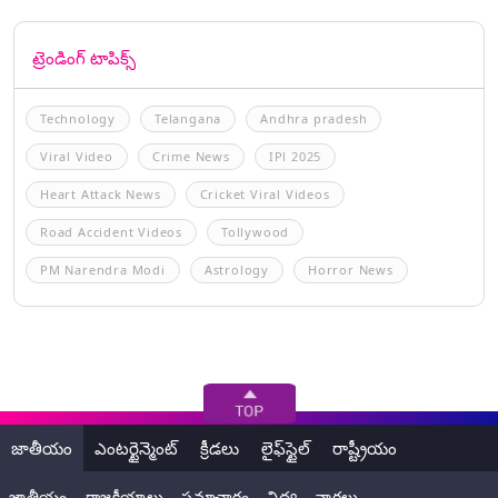
ట్రెండింగ్ టాపిక్స్
Technology
Telangana
Andhra pradesh
Viral Video
Crime News
IPl 2025
Heart Attack News
Cricket Viral Videos
Road Accident Videos
Tollywood
PM Narendra Modi
Astrology
Horror News
జాతీయం
ఎంటర్టైన్మెంట్
క్రీడలు
లైఫ్‌స్టైల్
రాష్ట్రీయం
జాతీయం
రాజకీయాలు
సమాచారం
విద్య
వార్తలు