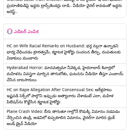
ప్రయాణికుడిపై ఇద్దరు ట్రాన్స్‌జెండర్లు దాడి.. వీడియో వైరల్ కావడంతో ఇద్దరు
అరెస్ట్..
ఎడిటర్ ఎంపిక
HC on Wife Racial Remarks on Husband: భర్త న‌ల్ల‌గా ఉన్నాడ‌ని
భార్య వేధించ‌డం క్రూర‌త్వ‌మే, కర్ణాటక హైకోర్టు సంచలన తీర్పు, దంపతులకు
విడాకులు మంజూరు
Hyderabad Horror: మానవత్వమా నీవెక్కడ, హైదరాబాద్ శివార్లలో
మహిళను వివస్త్రగా మార్చిన తాగుబోతు, ఘటనను వీడియో తీస్తూ ఎంజాయ్
చేసిన బాటసారులు
HC on Rape Allegation After Consensual Sex: ఆరేళ్లపాటు
ఇష్టపడి సెక్స్‌లో పాల్గొని ఇప్పుడు అత్యాచారం చేశాడంటే ఎలా, మహిళ
పిటిషన్‌ను కొట్టేసిన కర్ణాటక హైకోర్టు
Plane Crash Video: బీరు తాగుతూ గాల్లోనే కొడుక్కి విమానం నడపడం
నేర్పించిన తండ్రి, అడవిలో కుప్పకూలిన విమానం, వైరల్‌గా మారిన డ్రంక్‌
అండ్ డ్రైవ్ వీడియో