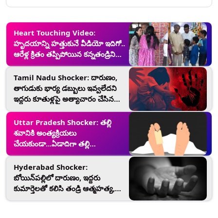
Heart Touching Video:
హృదయాన్ని హత్తుకునే వీడియో ఇదిగో..
ఆరేళ్ల క్రితం తప్పిపోయిన కన్నతండ్రిని
చూసి బాగోద్వేగానికి గురైన కూతుర్లు
Tamil Nadu Shocker: దారుణం,
తాగుడుకు భార్య డబ్బులు ఇవ్వలేదని
ఇద్దరు కూతుళ్లపై అత్యాచారం చేసిన
తండ్రి, ఏడేళ్లు జైలు శిక్ష విధించిన కోర్టు
Uttar Pradesh Shocker: తల్లి
శవానికి అంత్యక్రియలు
చేయకుండా...ఏడాదిగా తల్లి
మృతదేహంతో ఇంట్లోనే అక్కాచెల్లెళ్లు,
పోలీసులు తలుపుల బద్దలు కొట్టి చూస్తే..
Hyderabad Shocker:
బోయిన్‌పల్లిలో దారుణం, ఇద్దరు
కుమార్తెలతో కలిసి తండ్రి ఆత్మహత్య,
అన్ని కోణాల్లో విచారణ సాగిస్తున్న
పోలీసులు