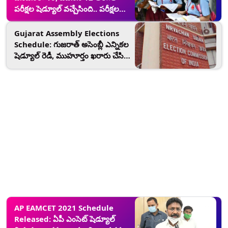
పరీక్షల షెడ్యూల్ వచ్చేసింది.. పరీక్షల
తేదీలివే!
Gujarat Assembly Elections
Schedule: గుజరాత్ అసెంబ్లీ ఎన్నికల
షెడ్యూల్‌ రెడీ, ముహూర్తం ఖరారు చేసిన
ఈసీ, మధ్యాహ్నం 12 గంటలకు ఎన్నికల
సంఘం ప్రెస్‌మీట్, డిసెంబర్ 8న కౌంటింగ్
ఉండే అవకాశం
AP EAMCET 2021 Schedule
Released: ఏపీ ఎంసెట్ షెడ్యూల్‌