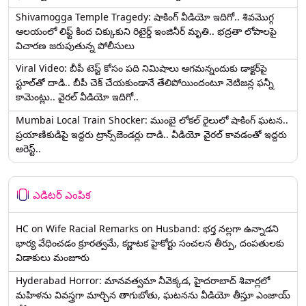
Shivamogga Temple Tragedy: షాకింగ్ వీడియో ఇదిగో.. శివమొగ్గ
ఆలయంలో లిఫ్ట్ కింద చిక్కుకుని రిటైర్డ్ ఇంజినీర్ మృతి.. భద్రతా లోపాలపై
విచారణ జరుపుతున్న పోలీసులు
Viral Video: బీపీ టెస్ట్‌ కోసం పది నిమిషాలు ఆగమన్నందుకు డాక్టర్‌పై
స్టూల్‌తో దాడి.. బీపీ చెక్ చేయకుండానే తేలిపోయిందంటూ నెటిజన్ల ఫన్నీ
కామెంట్లు.. వైరల్ వీడియో ఇదిగో..
Mumbai Local Train Shocker: ముంబై లోకల్ రైలులో షాకింగ్ ఘటన..
ప్రయాణికుడిపై ఇద్దరు ట్రాన్స్‌జెండర్లు దాడి.. వీడియో వైరల్ కావడంతో ఇద్దరు
అరెస్ట్..
ఎడిటర్ ఎంపిక
HC on Wife Racial Remarks on Husband: భర్త న‌ల్ల‌గా ఉన్నాడ‌ని
భార్య వేధించ‌డం క్రూర‌త్వ‌మే, కర్ణాటక హైకోర్టు సంచలన తీర్పు, దంపతులకు
విడాకులు మంజూరు
Hyderabad Horror: మానవత్వమా నీవెక్కడ, హైదరాబాద్ శివార్లలో
మహిళను వివస్త్రగా మార్చిన తాగుబోతు, ఘటనను వీడియో తీస్తూ ఎంజాయ్