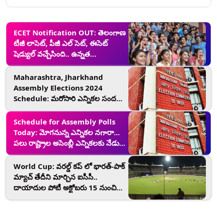
ECET Notification OUT: తెలంగాణ
టీజీ లాసెట్, పీజీ ఎల్‌ సెట్, ఈసెట్
షెడ్యుల్ వచ్చేసింది.. ఉన్నత
విద్యామండలి విడుదల చేసిన వివరాలు
ఇవిగో..!
Maharashtra, Jharkhand
Assembly Elections 2024
Schedule: మరోసారి ఎన్నికల సందడి..
మహారాష్ట్ర, జార్ఖండ్ అసెంబ్లీ ఎన్నికలకు
నేడే మోగనున్న నగారా
Schedule for Assembly Polls
Today: మోగనున్న ఎన్నికల నగారా...
పలు రాష్ట్రాల అసెంబ్లీ ఎన్నికలకు నేడు
షెడ్యూల్ ప్రకటించనున్న ఈసీ
World Cup: వరల్డ్ కప్ లో భారత్-పాక్
మ్యాచ్ తేదీని మార్చిన ఐసీసీ..
దాయాదుల పోటీ అక్టోబరు 15 నుంచి
14వ తేదీ మార్పు