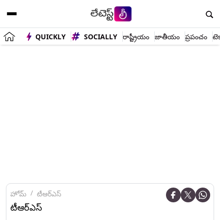
QUICKLY
SOCIALLY
రాష్ట్రీయం
జాతీయం
ప్రపంచం
టె
హోమ్
టీఆర్ఎస్
టీఆర్ఎస్