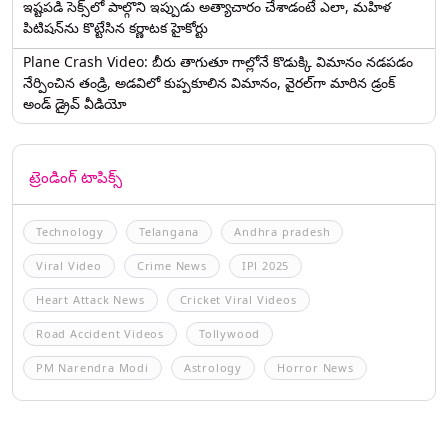
ఇష్టపడి సెక్స్‌లో పాల్గొని ఇప్పుడు అత్యాచారం చేశాడంటే ఎలా, మహిళ
పిటిషన్‌ను కొట్టేసిన కర్ణాటక హైకోర్టు
Plane Crash Video: బీరు తాగుతూ గాల్లోనే కొడుక్కి విమానం నడపడం
నేర్పించిన తండ్రి, అడవిలో కుప్పకూలిన విమానం, వైరల్‌గా మారిన డ్రంక్‌
అండ్ డ్రైవ్ వీడియో
ట్రెండింగ్ టాపిక్స్
Technology
Telangana
Andhra pradesh
Viral Video
Crime News
IPl 2025
Heart Attack News
Cricket Viral Videos
Road Accident Videos
Tollywood
PM Narendra Modi
Astrology
Horror News