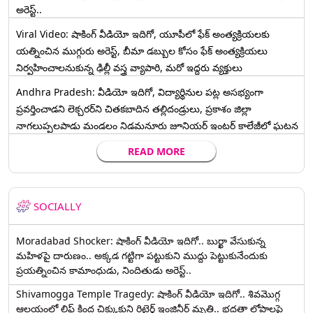
అరెస్ట్..
Viral Video: షాకింగ్ వీడియో ఇదిగో, యూపీలో ఫేక్ అంత్యక్రియలకు
యత్నించిన ముగ్గురు అరెస్ట్, బీమా డబ్బుల కోసం ఫేక్ అంత్యక్రియలు
నిర్వహించాలనుకున్న ఢిల్లీ వస్త్ర వ్యాపారి, మరో ఇద్దరు వ్యక్తులు
Andhra Pradesh: వీడియో ఇదిగో, విద్యార్థినుల పట్ల అసభ్యంగా
ప్రవర్తించాడని లెక్చ‌ర‌ర్‌ని చిత‌క‌బాదిన త‌ల్లిదండ్రులు, ప్రకాశం జిల్లా
నాగలుప్పలపాడు మండలం నిడమనూరు జూనియర్ ఇంటర్ కాలేజీలో ఘటన
READ MORE
SOCIALLY
Moradabad Shocker: షాకింగ్ వీడియో ఇదిగో.. బుర్ఖా వేసుకున్న
మహిళపై దారుణం.. అక్కడ గట్టిగా పట్టుకుని ముద్దు పెట్టుకునేందుకు
ప్రయత్నించిన కామాంధుడు, నిందితుడు అరెస్ట్..
Shivamogga Temple Tragedy: షాకింగ్ వీడియో ఇదిగో.. శివమొగ్గ
ఆలయంలో లిఫ్ట్ కింద చిక్కుకుని రిటైర్డ్ ఇంజినీర్ మృతి.. భద్రతా లోపాలపై