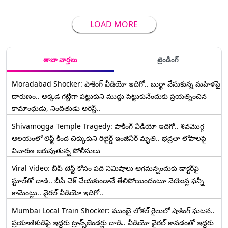
LOAD MORE
తాజా వార్తలు
ట్రెండింగ్
Moradabad Shocker: షాకింగ్ వీడియో ఇదిగో.. బుర్ఖా వేసుకున్న మహిళపై
దారుణం.. అక్కడ గట్టిగా పట్టుకుని ముద్దు పెట్టుకునేందుకు ప్రయత్నించిన
కామాంధుడు, నిందితుడు అరెస్ట్..
Shivamogga Temple Tragedy: షాకింగ్ వీడియో ఇదిగో.. శివమొగ్గ
ఆలయంలో లిఫ్ట్ కింద చిక్కుకుని రిటైర్డ్ ఇంజినీర్ మృతి.. భద్రతా లోపాలపై
విచారణ జరుపుతున్న పోలీసులు
Viral Video: బీపీ టెస్ట్‌ కోసం పది నిమిషాలు ఆగమన్నందుకు డాక్టర్‌పై
స్టూల్‌తో దాడి.. బీపీ చెక్ చేయకుండానే తేలిపోయిందంటూ నెటిజన్ల ఫన్నీ
కామెంట్లు.. వైరల్ వీడియో ఇదిగో..
Mumbai Local Train Shocker: ముంబై లోకల్ రైలులో షాకింగ్ ఘటన..
ప్రయాణికుడిపై ఇద్దరు ట్రాన్స్‌జెండర్లు దాడి.. వీడియో వైరల్ కావడంతో ఇద్దరు