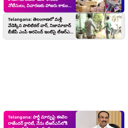
నోటీసులు, విచారణకు హాజరు కాకుంటే
అరెస్ట్‌ చేస్తామని హెచ్చరికలు జారీ చేసిన
సిట్
Telangana: తెలంగాణలో మళ్లీ
వేడెక్కిన పొలిటికల్‌ వార్‌, నిజామాబాద్‌
బీజేపీ ఎంపీ అరవింద్‌ ఇంటిపై టీఆర్ఎస్
కార్యకర్తలు దాడి, ప్రతిగా తెలంగాణ
భవన్ ముట్టడించేందుకు ప్రయత్నించిన
బీజేపీ నేతలు
Telangana: పార్టీ మార్పుపై ఈటెల
రాజేందర్ క్లారిటీ, నేను టీఆర్ఎస్‌లోకి