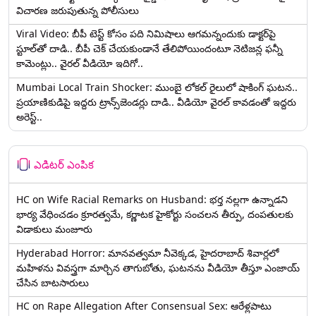
విచారణ జరుపుతున్న పోలీసులు
Viral Video: బీపీ టెస్ట్‌ కోసం పది నిమిషాలు ఆగమన్నందుకు డాక్టర్‌పై
స్టూల్‌తో దాడి.. బీపీ చెక్ చేయకుండానే తేలిపోయిందంటూ నెటిజన్ల ఫన్నీ
కామెంట్లు.. వైరల్ వీడియో ఇదిగో..
Mumbai Local Train Shocker: ముంబై లోకల్ రైలులో షాకింగ్ ఘటన..
ప్రయాణికుడిపై ఇద్దరు ట్రాన్స్‌జెండర్లు దాడి.. వీడియో వైరల్ కావడంతో ఇద్దరు
అరెస్ట్..
ఎడిటర్ ఎంపిక
HC on Wife Racial Remarks on Husband: భర్త న‌ల్ల‌గా ఉన్నాడ‌ని
భార్య వేధించ‌డం క్రూర‌త్వ‌మే, కర్ణాటక హైకోర్టు సంచలన తీర్పు, దంపతులకు
విడాకులు మంజూరు
Hyderabad Horror: మానవత్వమా నీవెక్కడ, హైదరాబాద్ శివార్లలో
మహిళను వివస్త్రగా మార్చిన తాగుబోతు, ఘటనను వీడియో తీస్తూ ఎంజాయ్
చేసిన బాటసారులు
HC on Rape Allegation After Consensual Sex: ఆరేళ్లపాటు