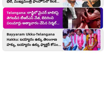
భేటీ, ముఖ్యమంత్రి ఫాంహౌస్‌లో కీలక
చర్చలు, వచ్చే ఏడాది అసెంబ్లీ ఎన్నికల్లో
తెలంగాణ మోడల్‌ పేరిట ప్రజల్లోకి
Telangana: లాడ్జిలో మైనర్ బాలికపై
వెళ్లనున్నటీఆర్ఎస్
తెగబడిన టీఆర్ఎస్ నేత, బెదిరించి
పలుమార్లు అత్యాచారం చేసిన నిర్మల్
మున్సిపల్ వైస్ చైర్ పర్సన్ షాజిద్ ఖాన్,
కేసు నమోదు చేసుకున్న పోలీసులు
Bayyaram Ukku-Telangana
Hakku: బయ్యారం ఉక్కు తెలంగాణ
హక్కు, బయ్యారం ఉక్కు ఫ్యాక్టరీ కోసం
ఒక్క రోజు నిరసన చేపట్టిన టీఆర్ఎస్
నేతలు