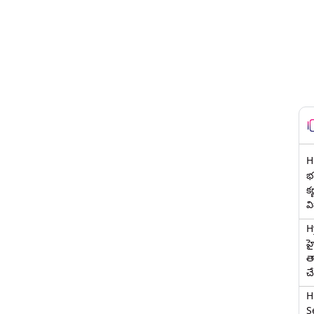
H
భర
క
వ
H
హ
త
చ
H
Se