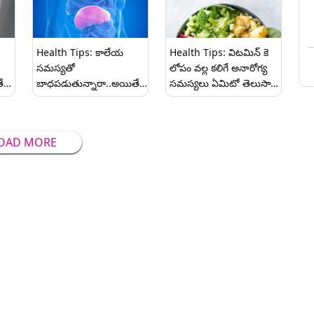
Health Tips: కాలేయ
Health Tips: విటమిన్ కె
సమస్యతో
లోపం వల్ల కలిగే అనారోగ్య
ే
బాధపడుతున్నారా..అయితే
సమస్యలు ఏమిటో తెలుసా?
మస్య
షుగర్ వచ్చే ప్రమాదం
ఏ ఆహారాల్లో విటమిన్ కే
ఎక్కువ..
అధికంగాఉంటుందో తెలుసా..
OAD MORE