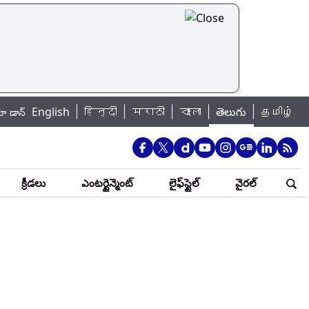
English
हिन्दी
मराठी
বাংলা
|
తెలుగు
தமிழ்
ీక్ అహ్మద్ చిన్న కుమారుడు అబాన్ అహ్మద్ మృతి
Total Solar Eclipse 2026:
క్రీడలు
ఎంటర్టైన్మెంట్
లైఫ్‌స్టైల్
వైరల్