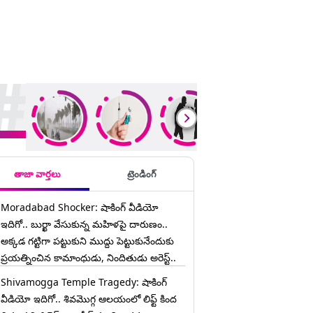
ding Stories
తాజా వార్తలు
ట్రెండింగ్
Moradabad Shocker: షాకింగ్ వీడియో
ఇదిగో.. బుర్ఖా వేసుకున్న మహిళపై దారుణం..
అక్కడ గట్టిగా పట్టుకుని ముద్దు పెట్టుకునేందుకు
ప్రయత్నించిన కామాంధుడు, నిందితుడు అరెస్ట్..
Shivamogga Temple Tragedy: షాకింగ్
వీడియో ఇదిగో.. శివమొగ్గ ఆలయంలో లిఫ్ట్ కింద