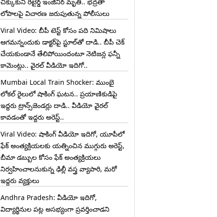
చిక్కుకుని రిటైర్డ్ ఇంజినీర్ మృతి.. భద్రతా
లోపాలపై విచారణ జరుపుతున్న పోలీసులు
Viral Video: బీపీ టెస్ట్‌ కోసం పది నిమిషాలు
ఆగమన్నందుకు డాక్టర్‌పై స్టూల్‌తో దాడి.. బీపీ చెక్
చేయకుండానే తేలిపోయిందంటూ నెటిజన్ల ఫన్నీ
కామెంట్లు.. వైరల్ వీడియో ఇదిగో..
Mumbai Local Train Shocker: ముంబై
లోకల్ రైలులో షాకింగ్ ఘటన.. ప్రయాణికుడిపై
ఇద్దరు ట్రాన్స్‌జెండర్లు దాడి.. వీడియో వైరల్
కావడంతో ఇద్దరు అరెస్ట్..
Viral Video: షాకింగ్ వీడియో ఇదిగో, యూపీలో
ఫేక్ అంత్యక్రియలకు యత్నించిన ముగ్గురు అరెస్ట్,
బీమా డబ్బుల కోసం ఫేక్ అంత్యక్రియలు
నిర్వహించాలనుకున్న ఢిల్లీ వస్త్ర వ్యాపారి, మరో
ఇద్దరు వ్యక్తులు
Andhra Pradesh: వీడియో ఇదిగో,
విద్యార్థినుల పట్ల అసభ్యంగా ప్రవర్తించాడని