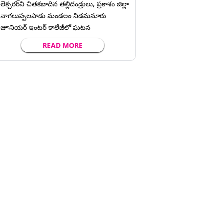
లెక్చ‌ర‌ర్‌ని చిత‌క‌బాదిన త‌ల్లిదండ్రులు, ప్రకాశం జిల్లా
నాగలుప్పలపాడు మండలం నిడమనూరు
జూనియర్ ఇంటర్ కాలేజీలో ఘటన
READ MORE