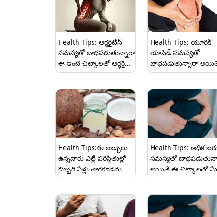
Health Tips: ఆర్థరైటిస్
Health Tips: యూరిక్
సమస్యతో బాధపడుతున్నారా
యాసిడ్ సమస్యతో
ఈ ఇంటి చిట్కాలతో ఆర్థరైటిస్
బాధపడుతున్నారా అయిత
నొప్పులకు ఉపశమనం
యూరిక్ యాసిడ్ పెంచే 
ఐదు ఆహారాలకు దూరంగ
ఉండండి
Health Tips:ఈ జబ్బులు
Health Tips: అధిక బర
ఉన్నవారు ఎట్టి పరిస్థితుల్లో
సమస్యతో బాధపడుతున్న
కొబ్బరి నీళ్లు తాగకూడదు.
అయితే ఈ చిట్కాలతో మీ
తాగితే చాలా ప్రమాదం
సమస్య దూరం.