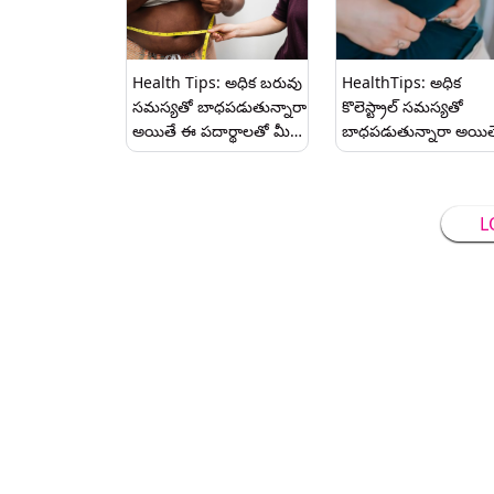
Health Tips: అధిక బరువు
HealthTips: అధిక
సమస్యతో బాధపడుతున్నారా
కొలెస్ట్రాల్ సమస్యతో
అయితే ఈ పదార్థాలతో మీ
బాధపడుతున్నారా అయిత
బరువు అమాంతం తగ్గొచ్చు
ఈ పండ్లతో కొలెస్ట్రాల్ స
దూరం..
L