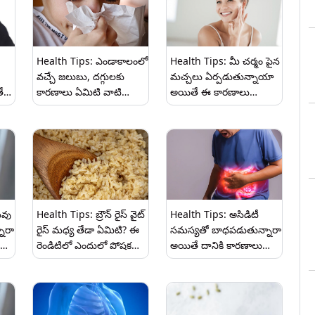
Health Tips: ఎండాకాలంలో
Health Tips: మీ చర్మం పైన
వచ్చే జలుబు, దగ్గులకు
మచ్చలు ఏర్పడుతున్నాయా
ే
కారణాలు ఏమిటి వాటి
అయితే ఈ కారణాలు
ఈ
నివారణ చిట్కాలు తెలుసా
కావచ్చు
ా
ువు
Health Tips: బ్రౌన్ రైస్ వైట్
Health Tips: అసిడిటీ
ారా
రైస్ మధ్య తేడా ఏమిటి? ఈ
సమస్యతో బాధపడుతున్నారా
రెండిటిలో ఎందులో పోషక
అయితే దానికి కారణాలు
పదార్థాలు ఎక్కువగా
నివారణ చిట్కాలు
ఉంటాయో తెలుసా
తెలుసుకుందాం