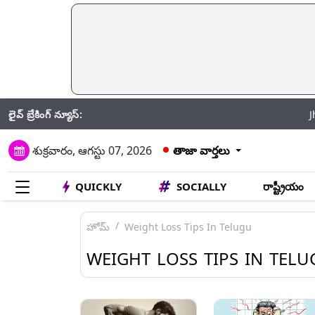
లైవ్ బ్రేకింగ్ న్యూస్:
Jhansi Roa
శుక్రవారం, ఆగస్టు 07, 2026
తాజా వార్తలు
QUICKLY
SOCIALLY
రాష్ట్రీయం
హోమ్
Weight Loss Tips In Telugu
WEIGHT LOSS TIPS IN TELU