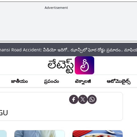
Advertisement
d Accident: వీడియో ఇదిగో.. ఝాన్సీలో ఘోర రోడ్డు ప్రమాదం.. మాఫియా డాన్ అత
జాతీయం
ప్రపంచం
టెక్నాలజీ
ఆటోమొబైల్స్
GU