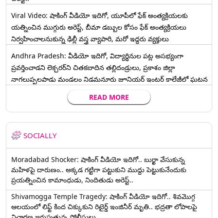
Viral Video: షాకింగ్ వీడియో ఇదిగో, యూపీలో ఫేక్ అంత్యక్రియలకు
యత్నించిన ముగ్గురు అరెస్ట్, బీమా డబ్బుల కోసం ఫేక్ అంత్యక్రియలు
నిర్వహించాలనుకున్న ఢిల్లీ వస్త్ర వ్యాపారి, మరో ఇద్దరు వ్యక్తులు
Andhra Pradesh: వీడియో ఇదిగో, విద్యార్థినుల పట్ల అసభ్యంగా
ప్రవర్తించాడని లెక్చ‌ర‌ర్‌ని చిత‌క‌బాదిన త‌ల్లిదండ్రులు, ప్రకాశం జిల్లా
నాగలుప్పలపాడు మండలం నిడమనూరు జూనియర్ ఇంటర్ కాలేజీలో ఘటన
READ MORE
SOCIALLY
Moradabad Shocker: షాకింగ్ వీడియో ఇదిగో.. బుర్ఖా వేసుకున్న
మహిళపై దారుణం.. అక్కడ గట్టిగా పట్టుకుని ముద్దు పెట్టుకునేందుకు
ప్రయత్నించిన కామాంధుడు, నిందితుడు అరెస్ట్..
Shivamogga Temple Tragedy: షాకింగ్ వీడియో ఇదిగో.. శివమొగ్గ
ఆలయంలో లిఫ్ట్ కింద చిక్కుకుని రిటైర్డ్ ఇంజినీర్ మృతి.. భద్రతా లోపాలపై
విచారణ జరుపుతున్న పోలీసులు