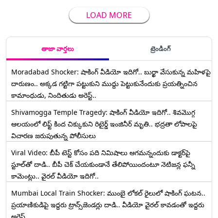
LOAD MORE
తాజా వార్తలు
ట్రెండింగ్
Moradabad Shocker: షాకింగ్ వీడియో ఇదిగో.. బుర్ఖా వేసుకున్న మహిళపై
దారుణం.. అక్కడ గట్టిగా పట్టుకుని ముద్దు పెట్టుకునేందుకు ప్రయత్నించిన
కామాంధుడు, నిందితుడు అరెస్ట్..
Shivamogga Temple Tragedy: షాకింగ్ వీడియో ఇదిగో.. శివమొగ్గ
ఆలయంలో లిఫ్ట్ కింద చిక్కుకుని రిటైర్డ్ ఇంజినీర్ మృతి.. భద్రతా లోపాలపై
విచారణ జరుపుతున్న పోలీసులు
Viral Video: బీపీ టెస్ట్‌ కోసం పది నిమిషాలు ఆగమన్నందుకు డాక్టర్‌పై
స్టూల్‌తో దాడి.. బీపీ చెక్ చేయకుండానే తేలిపోయిందంటూ నెటిజన్ల ఫన్నీ
కామెంట్లు.. వైరల్ వీడియో ఇదిగో..
Mumbai Local Train Shocker: ముంబై లోకల్ రైలులో షాకింగ్ ఘటన..
ప్రయాణికుడిపై ఇద్దరు ట్రాన్స్‌జెండర్లు దాడి.. వీడియో వైరల్ కావడంతో ఇద్దరు
అరెస్ట్..