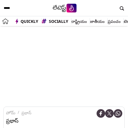
QUICKLY
SOCIALLY
రాష్ట్రీయం
జాతీయం
ప్రపంచం
టె
హోమ్
ప్రభాస్
ప్రభాస్