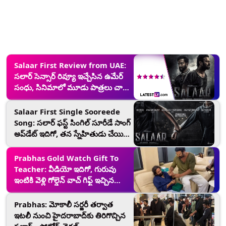
Salaar First Review from UAE:
సలార్ సెన్సార్ రివ్యూ ఇచ్చేసిన ఉమేర్
సంధు, సినిమాలో మూడు పాత్రలు చాలా
గట్టిగా పని చేస్తాయంటూ ఏకంగా 4/5
రేటింగ్
Salaar First Single Sooreede
Song: సలార్ ఫస్ట్‌ సింగిల్‌ సూరీడే సాంగ్
అప్‌డేట్ ఇదిగో, తన స్నేహితుడు చేయి
పట్టుకుని సలార్ తీసుకువెళుతున్నట్లుగా
సాంగ్
Prabhas Gold Watch Gift To
Teacher: వీడియో ఇదిగో, గురువు
ఇంటికి వెళ్లి గోల్డెన్‌ వాచ్ గిఫ్ట్‌ ఇచ్చిన
ప్రభాస్‌, ఇది నిజమైన బంగారం అంటూ..
Prabhas: మోకాలీ సర్జరీ తర్వాత
ఇటలీ నుంచి హైదరాబాద్‌కు తిరిగొచ్చిన