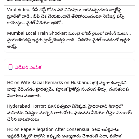
Viral Video: బీపీ టెస్ట్‌ కోసం పది నిమిషాలు ఆగమన్నందుకు డాక్టర్‌పై
స్టూల్‌తో దాడి.. బీపీ చెక్ చేయకుండానే తేలిపోయిందంటూ నెటిజన్ల ఫన్నీ
కామెంట్లు.. వైరల్ వీడియో ఇదిగో..
Mumbai Local Train Shocker: ముంబై లోకల్ రైలులో షాకింగ్ ఘటన..
ప్రయాణికుడిపై ఇద్దరు ట్రాన్స్‌జెండర్లు దాడి.. వీడియో వైరల్ కావడంతో ఇద్దరు
అరెస్ట్..
ఎడిటర్ ఎంపిక
HC on Wife Racial Remarks on Husband: భర్త న‌ల్ల‌గా ఉన్నాడ‌ని
భార్య వేధించ‌డం క్రూర‌త్వ‌మే, కర్ణాటక హైకోర్టు సంచలన తీర్పు, దంపతులకు
విడాకులు మంజూరు
Hyderabad Horror: మానవత్వమా నీవెక్కడ, హైదరాబాద్ శివార్లలో
మహిళను వివస్త్రగా మార్చిన తాగుబోతు, ఘటనను వీడియో తీస్తూ ఎంజాయ్
చేసిన బాటసారులు
HC on Rape Allegation After Consensual Sex: ఆరేళ్లపాటు
ఇష్టపడి సెక్స్‌లో పాల్గొని ఇప్పుడు అత్యాచారం చేశాడంటే ఎలా, మహిళ