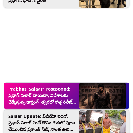
ప్రభాస్.. ఫోటోస్ వైరల్
Prabhas 'Salaar' Postponed:
ప్రభాస్ సలార్ వాయిదా, విదేశాలకు
చెక్కేస్తున్న డార్లింగ్, త్వరలో కొత్త రిలీజ్
డేట్ ప్రకటిస్తామని తెలిపిన మేకర్స్
Salaar Update: వీడియో ఇదిగో,
ప్రభాస్ సలార్ హిట్ కోసం గుడిలో పూజ
చేయించిన ప్రశాంత్ నీల్, సొంత ఊరిలో