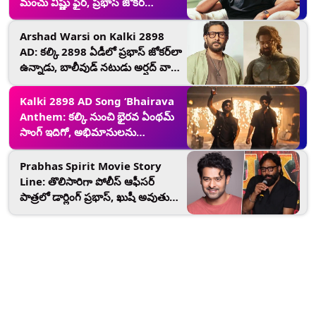
మంచు విష్ణు ఫైర్, ప్రభాస్‌ జోకర్
కామెంట్స్ వెనక్కి తీసుకోవాలని డిమాండ్‌
Arshad Warsi on Kalki 2898
AD: కల్కి 2898 ఏడీలో ప్రభాస్ జోకర్‌లా
ఉన్నాడు, బాలీవుడ్ నటుడు అర్షద్ వార్సీ
సంచలన వ్యాఖ్యలు, మండిపడుతున్న
ప్రభాస్ అభిమానులు
Kalki 2898 AD Song ‘Bhairava
Anthem: కల్కి నుంచి భైరవ ఏంథమ్
సాంగ్ ఇదిగో, అభిమానులను
ఉర్రూతలూగిస్తున్న ప్రభాస్ లేటెస్ట్ సాంగ్
Prabhas Spirit Movie Story
Line: తొలిసారిగా పోలీస్ ఆఫీసర్
పాత్రలో డార్లింగ్ ప్రభాస్, ఖుషీ అవుతున్న
అభిమానులు, స్పిరిట్‌ మూవీ స్టోరీ లైన్
గుట్టు విప్పేసిన దర్శకుడు సందీప్‌ రెడ్డి
వంగా