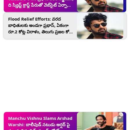
ది స్క్రిప్ట్ క్రాఫ్ట్ పేరుతో వెబ్‌సైట్ ఏర్పాటు,
ఈ కాన్సెప్ట్ ఏంటంటే..
Flood Relief Efforts: వరద
బాధితులకు అండగా ప్రభాస్, ఏకంగా
రూ.2 కోట్ల విరాళం, తెలుగు ప్రజల కోసం
కదలి రావాలన్న మాజీ సీజేఐ ఎన్వీ
రమణ
Manchu Vishnu Slams Arshad
Warshi: బాలీవుడ్ నటుడు అర్షద్ పై