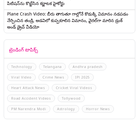
పిటిషన్‌ను కొట్టేసిన కర్ణాటక హైకోర్టు
Plane Crash Video: బీరు తాగుతూ గాల్లోనే కొడుక్కి విమానం నడపడం
నేర్పించిన తండ్రి, అడవిలో కుప్పకూలిన విమానం, వైరల్‌గా మారిన డ్రంక్‌
అండ్ డ్రైవ్ వీడియో
ట్రెండింగ్ టాపిక్స్
Technology
Telangana
Andhra pradesh
Viral Video
Crime News
IPl 2025
Heart Attack News
Cricket Viral Videos
Road Accident Videos
Tollywood
PM Narendra Modi
Astrology
Horror News