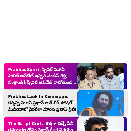
Prabhas Spirit: స్పిరిట్ మూవీ
సాలిడ్ అప్‌డేట్ ఇచ్చిన సందీప్ రెడ్డి,
సంక్రాంతికి స్పిరిట్ అప్‌డేట్ రాబోతుందని
గుడ్ న్యూస్ చెప్పిన దర్శకుడు...వీడియో
ఇదిగో
Prabhas Look In Kannappa:
కన్నప్ప మూవీ ప్రభాస్ లుక్ లీక్..సోషల్
మీడియాలో వైరల్‌గా మారిన ప్రభాస్ స్టిల్!
The Script Craft: కొత్తగా వచ్చే సినీ
రచయితల కోసం ప్రభాస్ కీలక నిర్ణయం,