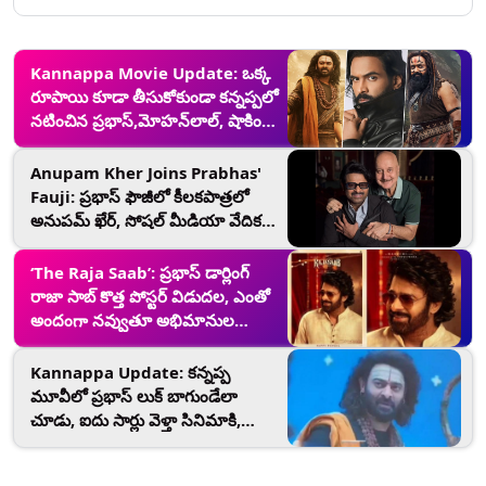
Kannappa Movie Update: ఒక్క
రూపాయి కూడా తీసుకోకుండా కన్నప్పలో
నటించిన ప్ర‌భాస్‌,మోహ‌న్‌లాల్, షాకింగ్
విషయాలను వెల్లడించిన మంచు విష్ణు
Anupam Kher Joins Prabhas'
Fauji: ప్రభాస్ ఫౌజీలో కీలకపాత్రలో
అనుప‌మ్ ఖేర్, సోష‌ల్ మీడియా వేదిక‌గా
ప్రకటించిన బాలీవుడ్ నటుడు
‘The Raja Saab’: ప్రభాస్ డార్లింగ్
రాజా సాబ్ కొత్త పోస్టర్ విడుదల, ఎంతో
అందంగా నవ్వుతూ అభిమానుల
హృదయాలను కొల్లగొడుతున్న రెబల్ స్టార్
Kannappa Update: కన్నప్ప
మూవీలో ప్రభాస్ లుక్ బాగుండేలా
చూడు, ఐదు సార్లు వెళ్తా సినిమాకి,
నెటిజన్ అదిరిపోయే ట్వీట్, మంచు విష్ణు
ఏమన్నాడంటే..