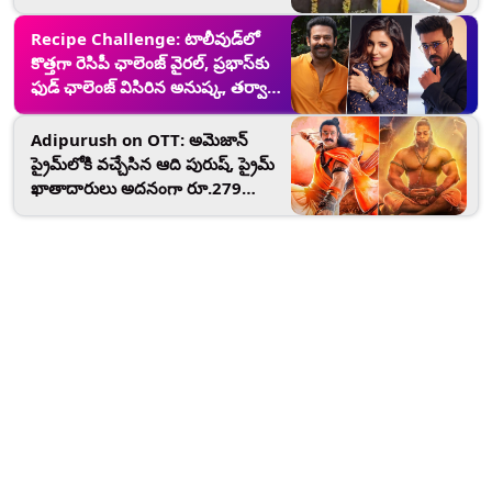
కృష్ణాష్టమి వేడుకల్లో దర్శకుడు
Recipe Challenge: టాలీవుడ్‌లో
కొత్తగా రెసిపీ ఛాలెంజ్ వైరల్, ప్రభాస్‌కు
ఫుడ్ ఛాలెంజ్ విసిరిన అనుష్క, తర్వాత
రాంచరణ్‌కు ఛాలెంజ్ విసిరిన రెబల్ స్టార్,
చెర్రీ ఎవరికి విసిరారంటే..
Adipurush on OTT: అమెజాన్
ప్రైమ్‌లోకి వచ్చేసిన ఆది పురుష్, ప్రైమ్
ఖాతాదారులు అదనంగా రూ.279
కడితేనే సినిమా చూసేందుకు అవకాశం