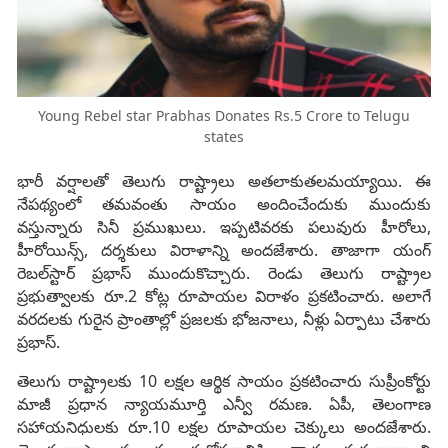
Young Rebel star Prabhas Donates Rs.5 Crore to Telugu
states
భారీ వర్షాలతో తెలుగు రాష్ట్రాలు అతలాకుతలమయ్యాయి. ఈ
నేపథ్యంలో తమవంతు సాయం అందించేందుకు ముందుకు
వస్తున్నారు సినీ ప్రముఖులు. ఇప్పటివరకు పలువురు హీరోలు,
హీరోయిన్స్, దర్శకులు విరాళాన్ని అందజేశారు. తాజాగా యంగ్
రెబల్‌స్టార్ ప్రభాస్ ముందుకొచ్చారు. రెండు తెలుగు రాష్ట్రాల
ప్రభుత్వాలకు రూ.2 కోట్ల రూపాయల విరాళం ప్రకటించారు. అలాగే
వరదలకు గురైన ప్రాంతాల్లో ప్రజలకు భోజనాలు, నీళ్లు ఏర్పాటు చేశారు
ప్రభాస్.
తెలుగు రాష్ట్రాలకు 10 లక్షల ఆర్థిక సాయం ప్రకటించారు సుప్రీంకోర్టు
మాజీ ప్రధాన న్యాయమూర్తి ఎన్వీ రమణ. ఏపీ, తెలంగాణ
సహాయనిధులకు రూ.10 లక్షల రూపాయల చెక్కులు అందజేశారు.