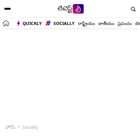
QUICKLY
SOCIALLY
రాష్ట్రీయం
జాతీయం
ప్రపంచం
టె
హోమ్
Socially