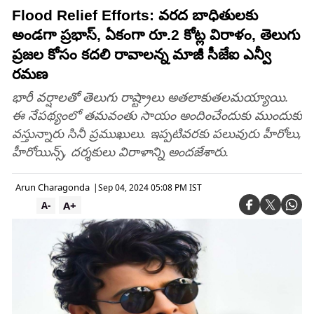
Flood Relief Efforts: వరద బాధితులకు
అండగా ప్రభాస్, ఏకంగా రూ.2 కోట్ల విరాళం, తెలుగు
ప్రజల కోసం కదలి రావాలన్న మాజీ సీజేఐ ఎన్వీ
రమణ
భారీ వర్షాలతో తెలుగు రాష్ట్రాలు అతలాకుతలమయ్యాయి.
ఈ నేపథ్యంలో తమవంతు సాయం అందించేందుకు ముందుకు
వస్తున్నారు సినీ ప్రముఖులు. ఇప్పటివరకు పలువురు హీరోలు,
హీరోయిన్స్, దర్శకులు విరాళాన్ని అందజేశారు.
Arun Charagonda
|
Sep 04, 2024 05:08 PM IST
A+
A-