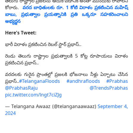
తెలుగు రాష్ట్రాల ప్రజలను ఆదుకోవడానికి అంతా ముందుకు రావాలని
కోరారు.
వరద బాధితులకు రూ. 1 కోటి విరాళం ప్రకటించిన మహేష్
బాబు, ప్రభుత్వాల ప్రయత్నానికి ప్రతి ఒక్కరూ సహకరించాలని
అభ్యర్థన
Here's Tweet:
భారీ విరాళం ప్రకటించిన రెబల్ స్టార్ ప్రభాస్..
రెండు తెలుగు రాష్ట్రాల ప్రభుత్వాలకి 5 కోట్ల రూపాయలు విరాళం
ప్రకటించిన ప్రభాస్..
వరదలకు గురైన ప్రాంతల్లో ప్రజలకి భోజనాలు నీళ్లు ఏర్పాటు చేసిన
ప్రభాస్..
#TelanganaFloods
#andhrafloods
#Prabhas‌
@PrabhasRaju
@TrendsPrabhas
pic.twitter.com/lngt7ciZJg
— Telangana Awaaz (@telanganaawaaz)
September 4,
2024