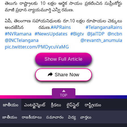
తెలుగు రాష్ట్రాలకు 10 లక్షల ఆర్థిక సాయం ప్రకటించిన సుప్రీంకోర్టు
మాజీ ప్రధాన న్యాయమూర్తి ఎన్వీ రమణ.
ఏపీ, తెలంగాణ సహాయనిధులకు రూ.10 లక్షల రూపాయల చెక్కులు
అందజేసిన రమణ.
#APRains
#TelanganaRains
#NVRamana
#NewsUpdates
#Bigtv
@JaiTDP
@ncbn
@INCTelangana
@revanth_anumula
pic.twitter.com/PMDycuVaMG
— BIG TV Breaking News (@bigtvtelugu)
September 4,
Show Full Article
2024
Share Now
జాతీయం
ఎంటర్టైన్మెంట్
క్రీడలు
లైఫ్‌స్టైల్
రాష్ట్రీయం
జాతీయం
రాజకీయాలు
సమాచారం
విద్య
వార్తలు