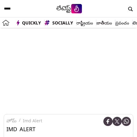
QUICKLY
SOCIALLY
రాష్ట్రీయం
జాతీయం
ప్రపంచం
టె
హోమ్
Imd Alert
IMD ALERT