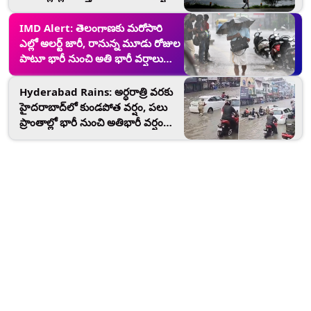
కురిసే అవకాశం, ఏయే జిల్లాలకు అలర్ట్
జారీ చేశారంటే?
IMD Alert: తెలంగాణకు మరోసారి
ఎల్లో అలర్ట్ జారీ, రానున్న మూడు రోజుల
పాటూ భారీ నుంచి అతి భారీ వర్షాలు
కురిసే అవకాశం, ఏయే జిల్లాలకు అలర్ట్
జారీ చేశారంటే?
Hyderabad Rains: అర్ధరాత్రి వరకు
హైదరాబాద్‌లో కుండపోత వర్షం, పలు
ప్రాంతాల్లో భారీ నుంచి అతిభారీ వర్షం
కురిసే అవకాశముందని హెచ్చరిక,
జీహెచ్‌ఎంసీ అధికారులు అప్రమత్తం