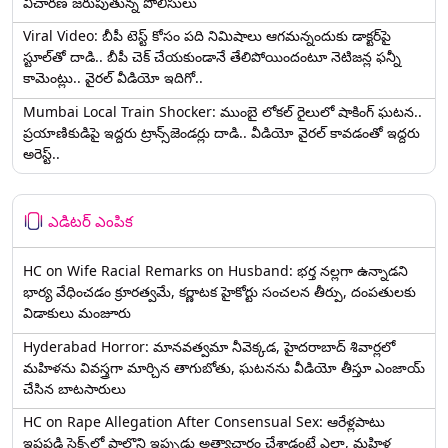
విచారణ జరుపుతున్న పోలీసులు
Viral Video: బీపీ టెస్ట్‌ కోసం పది నిమిషాలు ఆగమన్నందుకు డాక్టర్‌పై
స్టూల్‌తో దాడి.. బీపీ చెక్ చేయకుండానే తేలిపోయిందంటూ నెటిజన్ల ఫన్నీ
కామెంట్లు.. వైరల్ వీడియో ఇదిగో..
Mumbai Local Train Shocker: ముంబై లోకల్ రైలులో షాకింగ్ ఘటన..
ప్రయాణికుడిపై ఇద్దరు ట్రాన్స్‌జెండర్లు దాడి.. వీడియో వైరల్ కావడంతో ఇద్దరు
అరెస్ట్..
ఎడిటర్ ఎంపిక
HC on Wife Racial Remarks on Husband: భర్త న‌ల్ల‌గా ఉన్నాడ‌ని
భార్య వేధించ‌డం క్రూర‌త్వ‌మే, కర్ణాటక హైకోర్టు సంచలన తీర్పు, దంపతులకు
విడాకులు మంజూరు
Hyderabad Horror: మానవత్వమా నీవెక్కడ, హైదరాబాద్ శివార్లలో
మహిళను వివస్త్రగా మార్చిన తాగుబోతు, ఘటనను వీడియో తీస్తూ ఎంజాయ్
చేసిన బాటసారులు
HC on Rape Allegation After Consensual Sex: ఆరేళ్లపాటు
ఇష్టపడి సెక్స్‌లో పాల్గొని ఇప్పుడు అత్యాచారం చేశాడంటే ఎలా, మహిళ