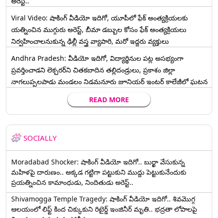
అరెస్ట్..
Viral Video: షాకింగ్ వీడియో ఇదిగో, యూపీలో ఫేక్ అంత్యక్రియలకు
యత్నించిన ముగ్గురు అరెస్ట్, బీమా డబ్బుల కోసం ఫేక్ అంత్యక్రియలు
నిర్వహించాలనుకున్న ఢిల్లీ వస్త్ర వ్యాపారి, మరో ఇద్దరు వ్యక్తులు
Andhra Pradesh: వీడియో ఇదిగో, విద్యార్థినుల పట్ల అసభ్యంగా
ప్రవర్తించాడని లెక్చ‌ర‌ర్‌ని చిత‌క‌బాదిన త‌ల్లిదండ్రులు, ప్రకాశం జిల్లా
నాగలుప్పలపాడు మండలం నిడమనూరు జూనియర్ ఇంటర్ కాలేజీలో ఘటన
READ MORE
SOCIALLY
Moradabad Shocker: షాకింగ్ వీడియో ఇదిగో.. బుర్ఖా వేసుకున్న
మహిళపై దారుణం.. అక్కడ గట్టిగా పట్టుకుని ముద్దు పెట్టుకునేందుకు
ప్రయత్నించిన కామాంధుడు, నిందితుడు అరెస్ట్..
Shivamogga Temple Tragedy: షాకింగ్ వీడియో ఇదిగో.. శివమొగ్గ
ఆలయంలో లిఫ్ట్ కింద చిక్కుకుని రిటైర్డ్ ఇంజినీర్ మృతి.. భద్రతా లోపాలపై