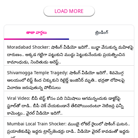
LOAD MORE
తాజా వార్తలు
ట్రెండింగ్
Moradabad Shocker: షాకింగ్ వీడియో ఇదిగో.. బుర్ఖా వేసుకున్న మహిళపై
దారుణం.. అక్కడ గట్టిగా పట్టుకుని ముద్దు పెట్టుకునేందుకు ప్రయత్నించిన
కామాంధుడు, నిందితుడు అరెస్ట్..
Shivamogga Temple Tragedy: షాకింగ్ వీడియో ఇదిగో.. శివమొగ్గ
ఆలయంలో లిఫ్ట్ కింద చిక్కుకుని రిటైర్డ్ ఇంజినీర్ మృతి.. భద్రతా లోపాలపై
విచారణ జరుపుతున్న పోలీసులు
Viral Video: బీపీ టెస్ట్‌ కోసం పది నిమిషాలు ఆగమన్నందుకు డాక్టర్‌పై
స్టూల్‌తో దాడి.. బీపీ చెక్ చేయకుండానే తేలిపోయిందంటూ నెటిజన్ల ఫన్నీ
కామెంట్లు.. వైరల్ వీడియో ఇదిగో..
Mumbai Local Train Shocker: ముంబై లోకల్ రైలులో షాకింగ్ ఘటన..
ప్రయాణికుడిపై ఇద్దరు ట్రాన్స్‌జెండర్లు దాడి.. వీడియో వైరల్ కావడంతో ఇద్దరు