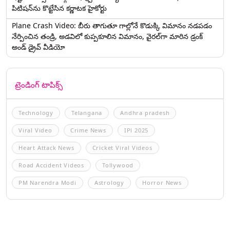
పిటిషన్‌ను కొట్టేసిన కర్ణాటక హైకోర్టు
Plane Crash Video: బీరు తాగుతూ గాల్లోనే కొడుక్కి విమానం నడపడం
నేర్పించిన తండ్రి, అడవిలో కుప్పకూలిన విమానం, వైరల్‌గా మారిన డ్రంక్‌
అండ్ డ్రైవ్ వీడియో
ట్రెండింగ్ టాపిక్స్
Technology
Telangana
Andhra pradesh
Viral Video
Crime News
IPl 2025
Heart Attack News
Cricket Viral Videos
Road Accident Videos
Tollywood
PM Narendra Modi
Astrology
Horror News