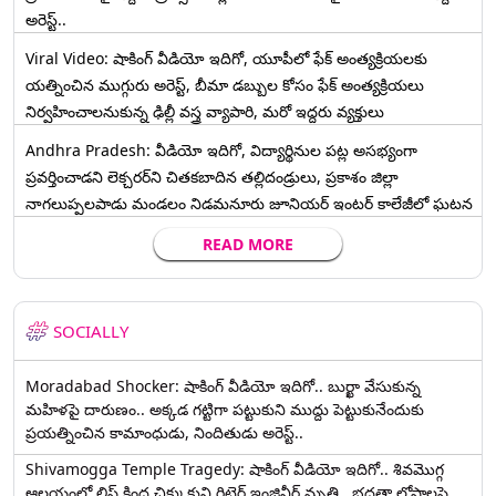
అరెస్ట్..
Viral Video: షాకింగ్ వీడియో ఇదిగో, యూపీలో ఫేక్ అంత్యక్రియలకు
యత్నించిన ముగ్గురు అరెస్ట్, బీమా డబ్బుల కోసం ఫేక్ అంత్యక్రియలు
నిర్వహించాలనుకున్న ఢిల్లీ వస్త్ర వ్యాపారి, మరో ఇద్దరు వ్యక్తులు
Andhra Pradesh: వీడియో ఇదిగో, విద్యార్థినుల పట్ల అసభ్యంగా
ప్రవర్తించాడని లెక్చ‌ర‌ర్‌ని చిత‌క‌బాదిన త‌ల్లిదండ్రులు, ప్రకాశం జిల్లా
నాగలుప్పలపాడు మండలం నిడమనూరు జూనియర్ ఇంటర్ కాలేజీలో ఘటన
READ MORE
SOCIALLY
Moradabad Shocker: షాకింగ్ వీడియో ఇదిగో.. బుర్ఖా వేసుకున్న
మహిళపై దారుణం.. అక్కడ గట్టిగా పట్టుకుని ముద్దు పెట్టుకునేందుకు
ప్రయత్నించిన కామాంధుడు, నిందితుడు అరెస్ట్..
Shivamogga Temple Tragedy: షాకింగ్ వీడియో ఇదిగో.. శివమొగ్గ
ఆలయంలో లిఫ్ట్ కింద చిక్కుకుని రిటైర్డ్ ఇంజినీర్ మృతి.. భద్రతా లోపాలపై