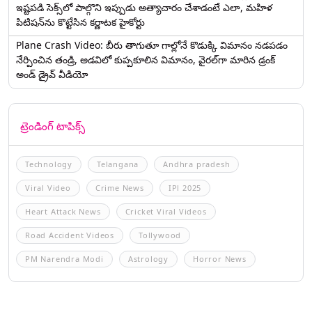
ఇష్టపడి సెక్స్‌లో పాల్గొని ఇప్పుడు అత్యాచారం చేశాడంటే ఎలా, మహిళ
పిటిషన్‌ను కొట్టేసిన కర్ణాటక హైకోర్టు
Plane Crash Video: బీరు తాగుతూ గాల్లోనే కొడుక్కి విమానం నడపడం
నేర్పించిన తండ్రి, అడవిలో కుప్పకూలిన విమానం, వైరల్‌గా మారిన డ్రంక్‌
అండ్ డ్రైవ్ వీడియో
ట్రెండింగ్ టాపిక్స్
Technology
Telangana
Andhra pradesh
Viral Video
Crime News
IPl 2025
Heart Attack News
Cricket Viral Videos
Road Accident Videos
Tollywood
PM Narendra Modi
Astrology
Horror News