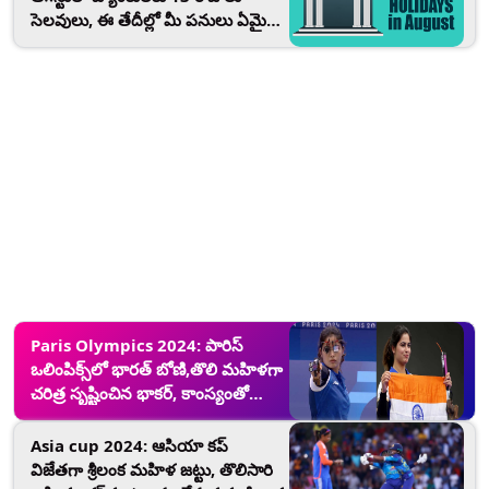
సెలవులు, ఈ తేదీల్లో మీ పనులు ఏమైనా
ఉంటే వాయిదా వేసుకోండి
Paris Olympics 2024: పారిస్
ఒలింపిక్స్‌లో భారత్ బోణి,తొలి మహిళగా
చరిత్ర సృష్టించిన భాకర్, కాంస్యంతో
పతకాల పట్టిక ప్రారంభం
Asia cup 2024: ఆసియా కప్
విజేతగా శ్రీలంక మహిళ జట్టు, తొలిసారి