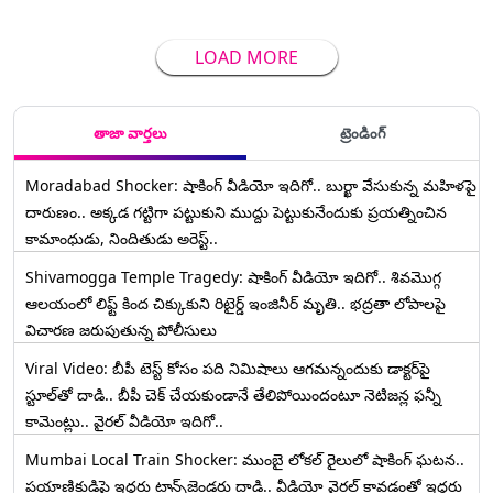
LOAD MORE
తాజా వార్తలు
ట్రెండింగ్
Moradabad Shocker: షాకింగ్ వీడియో ఇదిగో.. బుర్ఖా వేసుకున్న మహిళపై
దారుణం.. అక్కడ గట్టిగా పట్టుకుని ముద్దు పెట్టుకునేందుకు ప్రయత్నించిన
కామాంధుడు, నిందితుడు అరెస్ట్..
Shivamogga Temple Tragedy: షాకింగ్ వీడియో ఇదిగో.. శివమొగ్గ
ఆలయంలో లిఫ్ట్ కింద చిక్కుకుని రిటైర్డ్ ఇంజినీర్ మృతి.. భద్రతా లోపాలపై
విచారణ జరుపుతున్న పోలీసులు
Viral Video: బీపీ టెస్ట్‌ కోసం పది నిమిషాలు ఆగమన్నందుకు డాక్టర్‌పై
స్టూల్‌తో దాడి.. బీపీ చెక్ చేయకుండానే తేలిపోయిందంటూ నెటిజన్ల ఫన్నీ
కామెంట్లు.. వైరల్ వీడియో ఇదిగో..
Mumbai Local Train Shocker: ముంబై లోకల్ రైలులో షాకింగ్ ఘటన..
ప్రయాణికుడిపై ఇద్దరు ట్రాన్స్‌జెండర్లు దాడి.. వీడియో వైరల్ కావడంతో ఇద్దరు