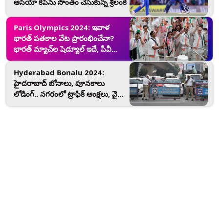
ఆసియా కప్‌ను సొంతం చేసుకున్న శ్రీలంక
Paris Olympics 2024: ఇవాళ
భారత్ పతకాల వేట ప్రారంభించేనా?
భారత్ మ్యాచ్‌ల షెడ్యూల్ ఇదే, పీవీ
సింధు తొలి మ్యాచ్‌కు సిద్ధం
Hyderabad Bonalu 2024:
హైదరాబాద్ బోనాలు, పూనకాలు
లోడింగ్.. నగరంలో ట్రాఫిక్ ఆంక్షలు, వైన్స్
షాపులు బంద్