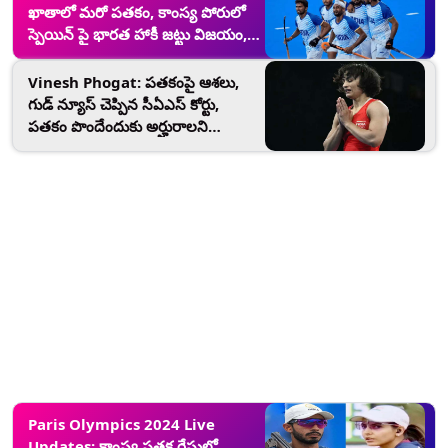
ఖాతాలో మరో పతకం, కాంస్య పోరులో
స్పెయిన్‌ పై భారత హాకీ జట్టు విజయం,
2-1 తేడాతో గెలిచి కాంస్యం సొంతం
Vinesh Phogat: పతకంపై ఆశలు,
గుడ్ న్యూస్ చెప్పిన సీఏఎస్‌ కోర్టు,
పతకం పొందేందుకు అర్హురాలని
కామెంట్
Paris Olympics 2024 Live
Updates: కాంస్య పతక రేసులో