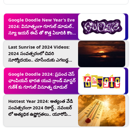
Google Doodle New Year’s Eve
2024: వినూత్నంగా గూగుల్ డూడుల్..
న్యూ ఇయర్ ఈవ్ తో కొత్త ఏడాదికి కౌంట్
డౌన్
Last Sunrise of 2024 Videos:
2024 సంవత్సరంలో చివరి
సూర్యోదయం.. చూసేందుకు ఎగబడ్డ
జనం.. మీరూ ఆ వీడియోలు చూడండి..
Google Doodle 2024: ప్రపంచ చెస్
ఛాంపియన్‌ భారత యువ గ్రాండ్ మాస్టర్
గుకేశ్ కు గూగుల్ వినూత్న డూడుల్
Hottest Year 2024: అత్యంత వేడి
సంవత్సరంగా 2024 రికార్డ్.. నవంబర్‌
లో అత్యధిక ఉష్ణోగ్రతలు.. యూరోపియన్‌
వాతావరణ సంస్థ కోపర్నికస్‌ వెల్లడి