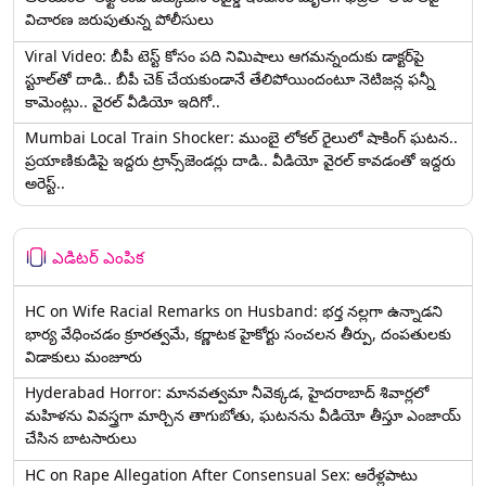
విచారణ జరుపుతున్న పోలీసులు
Viral Video: బీపీ టెస్ట్‌ కోసం పది నిమిషాలు ఆగమన్నందుకు డాక్టర్‌పై
స్టూల్‌తో దాడి.. బీపీ చెక్ చేయకుండానే తేలిపోయిందంటూ నెటిజన్ల ఫన్నీ
కామెంట్లు.. వైరల్ వీడియో ఇదిగో..
Mumbai Local Train Shocker: ముంబై లోకల్ రైలులో షాకింగ్ ఘటన..
ప్రయాణికుడిపై ఇద్దరు ట్రాన్స్‌జెండర్లు దాడి.. వీడియో వైరల్ కావడంతో ఇద్దరు
అరెస్ట్..
ఎడిటర్ ఎంపిక
HC on Wife Racial Remarks on Husband: భర్త న‌ల్ల‌గా ఉన్నాడ‌ని
భార్య వేధించ‌డం క్రూర‌త్వ‌మే, కర్ణాటక హైకోర్టు సంచలన తీర్పు, దంపతులకు
విడాకులు మంజూరు
Hyderabad Horror: మానవత్వమా నీవెక్కడ, హైదరాబాద్ శివార్లలో
మహిళను వివస్త్రగా మార్చిన తాగుబోతు, ఘటనను వీడియో తీస్తూ ఎంజాయ్
చేసిన బాటసారులు
HC on Rape Allegation After Consensual Sex: ఆరేళ్లపాటు