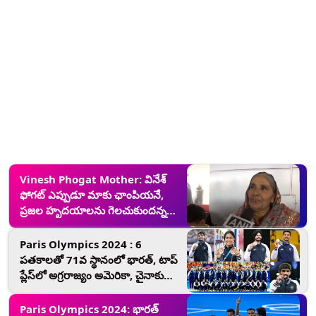
Vinesh Phogat Mother: వినేశ్
ఫోగట్ ఎప్పుడూ మాకు ఛాంపియనే,
ప్రజల హృదయాలను గెలచుకుందన్న
తల్లి ప్రేమలత
Paris Olympics 2024 : 6
పతకాలతో 71వ స్థానంలో భారత్, టాప్
ప్లేస్‌లో అగ్రరాజ్యం అమెరికా, చైనాకు
ఎన్ని పతకాలంటే?
Paris Olympics 2024: భారత్