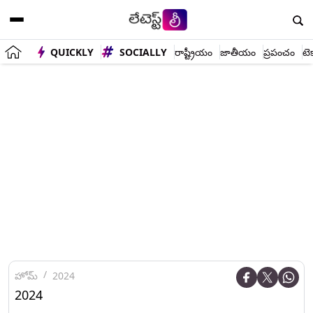
QUICKLY
SOCIALLY
రాష్ట్రీయం
జాతీయం
ప్రపంచం
టె
హోమ్
2024
2024