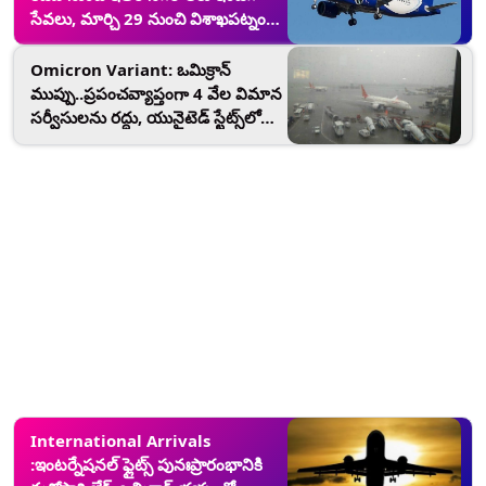
సేవలు, మార్చి 29 నుంచి విశాఖపట్నం,
బెంగళూరులకు సర్వీసులు
Omicron Variant: ఒమిక్రాన్
ముప్పు..ప్రపంచవ్యాప్తంగా 4 వేల విమాన
సర్వీసులను రద్దు, యునైటెడ్ స్టేట్స్‌లో
సగానికి పైగా విమాన సర్వీసులు రద్దు
International Arrivals
:ఇంటర్నేషనల్ ఫ్లైట్స్ పునఃప్రారంభానికి