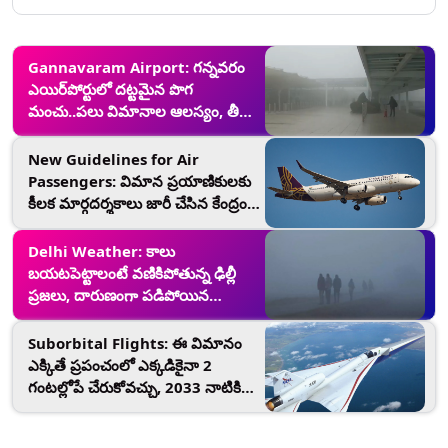
Gannavaram Airport: గన్నవరం
ఎయిర్‌పోర్టులో దట్టమైన పొగ
మంచు..పలు విమానాల ఆలస్యం, తీవ్ర
ఇబ్బందులు పడుతున్న ప్రయాణికులు
New Guidelines for Air
Passengers: విమాన ప్రయాణికులకు
కీలక మార్గదర్శకాలు జారీ చేసిన కేంద్రం,
ఇకపై ఫ్లైట్స్ భూమట్టానికి 3,000 మీటర్ల
ఎత్తుకు చేరుకున్న తర్వాతే వైఫై సేవలకు
Delhi Weather: కాలు
అనుమతి
బ‌య‌ట‌పెట్టాలంటే వ‌ణికిపోతున్న ఢిల్లీ
ప్ర‌జ‌లు, దారుణంగా ప‌డిపోయిన
ఉష్ణోగ్ర‌త‌లు (Video)
Suborbital Flights: ఈ విమానం
ఎక్కితే ప్రపంచంలో ఎక్కడికైనా 2
గంటల్లోపే చేరుకోవచ్చు, 2033 నాటికి
గంటకు 3500 మైళ్ల వేగంతో నడిచే
సబ్‌ఆర్బిటాల్ విమానాలు