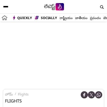
QUICKLY
SOCIALLY
రాష్ట్రీయం
జాతీయం
ప్రపంచం
టె
హోమ్
Flights
FLIGHTS