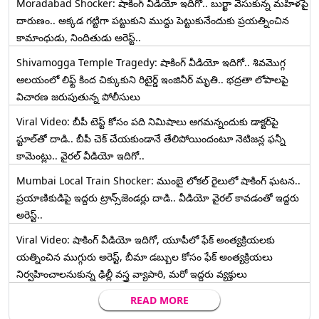
Moradabad Shocker: షాకింగ్ వీడియో ఇదిగో.. బుర్ఖా వేసుకున్న మహిళపై
దారుణం.. అక్కడ గట్టిగా పట్టుకుని ముద్దు పెట్టుకునేందుకు ప్రయత్నించిన
కామాంధుడు, నిందితుడు అరెస్ట్..
Shivamogga Temple Tragedy: షాకింగ్ వీడియో ఇదిగో.. శివమొగ్గ
ఆలయంలో లిఫ్ట్ కింద చిక్కుకుని రిటైర్డ్ ఇంజినీర్ మృతి.. భద్రతా లోపాలపై
విచారణ జరుపుతున్న పోలీసులు
Viral Video: బీపీ టెస్ట్‌ కోసం పది నిమిషాలు ఆగమన్నందుకు డాక్టర్‌పై
స్టూల్‌తో దాడి.. బీపీ చెక్ చేయకుండానే తేలిపోయిందంటూ నెటిజన్ల ఫన్నీ
కామెంట్లు.. వైరల్ వీడియో ఇదిగో..
Mumbai Local Train Shocker: ముంబై లోకల్ రైలులో షాకింగ్ ఘటన..
ప్రయాణికుడిపై ఇద్దరు ట్రాన్స్‌జెండర్లు దాడి.. వీడియో వైరల్ కావడంతో ఇద్దరు
అరెస్ట్..
Viral Video: షాకింగ్ వీడియో ఇదిగో, యూపీలో ఫేక్ అంత్యక్రియలకు
యత్నించిన ముగ్గురు అరెస్ట్, బీమా డబ్బుల కోసం ఫేక్ అంత్యక్రియలు
నిర్వహించాలనుకున్న ఢిల్లీ వస్త్ర వ్యాపారి, మరో ఇద్దరు వ్యక్తులు
READ MORE