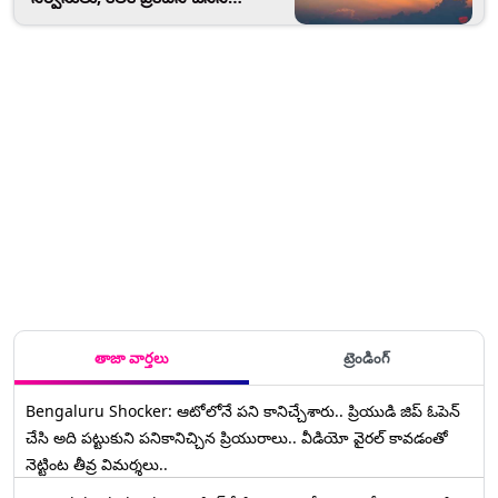
విమానయాన శాఖ, ప్రయాణీకులు భౌతిక
దూరం పాటించేలా పలు చర్యలు
తాజా వార్తలు
ట్రెండింగ్
Bengaluru Shocker: ఆటోలోనే పని కానిచ్చేశారు.. ప్రియుడి జిప్ ఓపెన్
చేసి అది పట్టుకుని పనికానిచ్చిన ప్రియురాలు.. వీడియో వైరల్ కావడంతో
నెట్టింట తీవ్ర విమర్శలు..