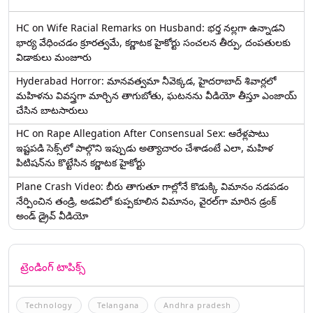
HC on Wife Racial Remarks on Husband: భర్త న‌ల్ల‌గా ఉన్నాడ‌ని
భార్య వేధించ‌డం క్రూర‌త్వ‌మే, కర్ణాటక హైకోర్టు సంచలన తీర్పు, దంపతులకు
విడాకులు మంజూరు
Hyderabad Horror: మానవత్వమా నీవెక్కడ, హైదరాబాద్ శివార్లలో
మహిళను వివస్త్రగా మార్చిన తాగుబోతు, ఘటనను వీడియో తీస్తూ ఎంజాయ్
చేసిన బాటసారులు
HC on Rape Allegation After Consensual Sex: ఆరేళ్లపాటు
ఇష్టపడి సెక్స్‌లో పాల్గొని ఇప్పుడు అత్యాచారం చేశాడంటే ఎలా, మహిళ
పిటిషన్‌ను కొట్టేసిన కర్ణాటక హైకోర్టు
Plane Crash Video: బీరు తాగుతూ గాల్లోనే కొడుక్కి విమానం నడపడం
నేర్పించిన తండ్రి, అడవిలో కుప్పకూలిన విమానం, వైరల్‌గా మారిన డ్రంక్‌
అండ్ డ్రైవ్ వీడియో
ట్రెండింగ్ టాపిక్స్
Technology
Telangana
Andhra pradesh