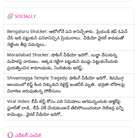
SOCIALLY
Bengaluru Shocker: ఆటోలోనే పని కానిచ్చేశారు.. ప్రియుడి జిప్ ఓపెన్
చేసి అది పట్టుకుని పనికానిచ్చిన ప్రియురాలు.. వీడియో వైరల్ కావడంతో
నెట్టింట తీవ్ర విమర్శలు..
Moradabad Shocker: షాకింగ్ వీడియో ఇదిగో.. బుర్ఖా వేసుకున్న
మహిళపై దారుణం.. అక్కడ గట్టిగా పట్టుకుని ముద్దు పెట్టుకునేందుకు
ప్రయత్నించిన కామాంధుడు, నిందితుడు అరెస్ట్..
Shivamogga Temple Tragedy: షాకింగ్ వీడియో ఇదిగో.. శివమొగ్గ
ఆలయంలో లిఫ్ట్ కింద చిక్కుకుని రిటైర్డ్ ఇంజినీర్ మృతి.. భద్రతా లోపాలపై
విచారణ జరుపుతున్న పోలీసులు
Viral Video: బీపీ టెస్ట్‌ కోసం పది నిమిషాలు ఆగమన్నందుకు డాక్టర్‌పై
స్టూల్‌తో దాడి.. బీపీ చెక్ చేయకుండానే తేలిపోయిందంటూ నెటిజన్ల ఫన్నీ
కామెంట్లు.. వైరల్ వీడియో ఇదిగో..
ఎడిటర్ ఎంపిక