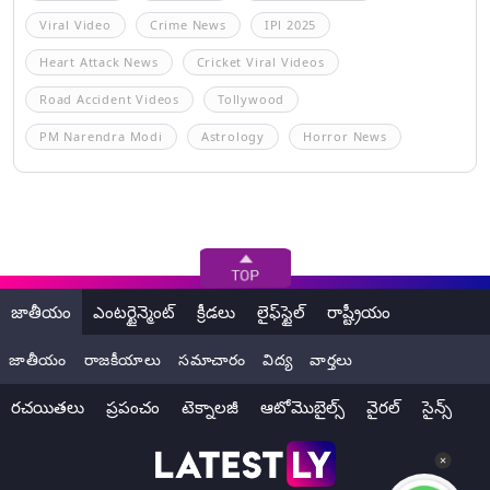
Viral Video
Crime News
IPl 2025
Heart Attack News
Cricket Viral Videos
Road Accident Videos
Tollywood
PM Narendra Modi
Astrology
Horror News
జాతీయం
ఎంటర్టైన్మెంట్
క్రీడలు
లైఫ్‌స్టైల్
రాష్ట్రీయం
జాతీయం
రాజకీయాలు
సమాచారం
విద్య
వార్తలు
రచయితలు
ప్రపంచం
టెక్నాలజీ
ఆటోమొబైల్స్
వైరల్
సైన్స్