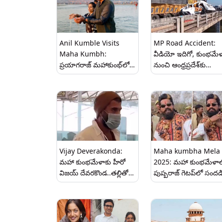
కావాల్సిన ప్రమాణాలు లే
NGTకి నివేదిక ఇచ్చిన 
Anil Kumble Visits
MP Road Accident:
Maha Kumbh:
వీడియో ఇదిగో, కుంభమే
ప్రయాగరాజ్ మ‌హాకుంభ్‌లో
నుంచి ఆంధ్రప్రదేశ్‌‌కు
పుణ్య స్నానం చేసిన క్రికెట‌ర్
తిరిగివస్తుండగా ఘోర రోడ్డ
అనిల్ కుంబ్లే దంప‌తులు,
ప్రమాదం, ఏడు మంది
భక్తులతో కిక్కిరిసిపోయిన
అక్కడికక్కడే మృతి,
త్రివేణి సంగమం
పలువురికి తీవ్రగాయాలు
Vijay Deverakonda:
Maha kumbha Mela
మహా కుంభమేళాకు హీరో
2025: మహా కుంభమేళా
విజయ్ దేవరకొండ..తల్లితో
పుష్పరాజ్ గెటప్‌లో సందడ
కలిసి కుంభమేళాకు విజయ్,
చేసిన అభిమాని.. తగ్గేదేలే
వీడియో
అంటూ అల్లు అర్జున్‌ని
దించేశాడు, సెల్ఫీలు
దిగేందుకు ఎగబడ్డ జనం,