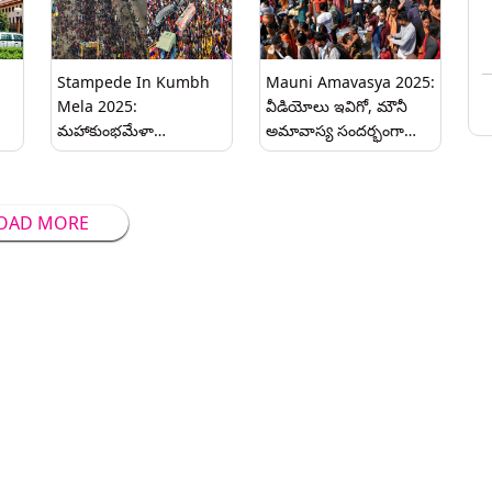
కూడా
ఇదిగో..
Stampede In Kumbh
Mauni Amavasya 2025:
Mela 2025:
వీడియోలు ఇవిగో, మౌనీ
మహాకుంభమేళా
అమావాస్య సందర్భంగా
తొక్కిసలాట.. 20కిమీల మేర
కుంభమేళాకు పోటెత్తిన
నిలిచిన వాహనాలు,
భక్తులు, ఈ ఒక్కరోజే ఏకంగా
ప్రయాగ్‌రాజ్‌కు వెళ్లే భక్తులను
10 కోట్ల మంది భక్తులు
OAD MORE
నిలిపివేసిన అధికారులు,
పుణ్యస్నానాలు చేస్తారని
భక్తుల కోసం దక్షిణ మధ్య
అంచనా వేసిన యూపీ
రైల్వే ప్రత్యేక రైళ్ల ఏర్పాటు
సర్కారు