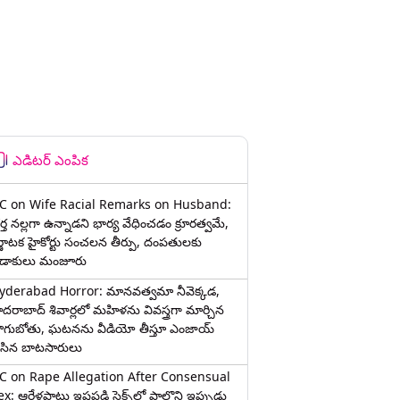
ఎడిటర్ ఎంపిక
C on Wife Racial Remarks on Husband:
్త న‌ల్ల‌గా ఉన్నాడ‌ని భార్య వేధించ‌డం క్రూర‌త్వ‌మే,
ర్ణాటక హైకోర్టు సంచలన తీర్పు, దంపతులకు
ిడాకులు మంజూరు
yderabad Horror: మానవత్వమా నీవెక్కడ,
ైదరాబాద్ శివార్లలో మహిళను వివస్త్రగా మార్చిన
ాగుబోతు, ఘటనను వీడియో తీస్తూ ఎంజాయ్
ేసిన బాటసారులు
C on Rape Allegation After Consensual
x: ఆరేళ్లపాటు ఇష్టపడి సెక్స్‌లో పాల్గొని ఇప్పుడు