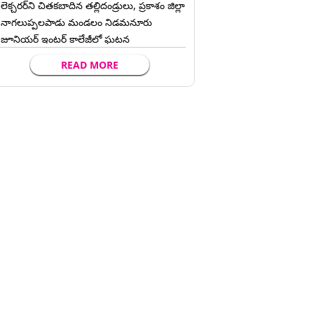
లెక్చ‌ర‌ర్‌ని చిత‌క‌బాదిన త‌ల్లిదండ్రులు, ప్రకాశం జిల్లా
నాగలుప్పలపాడు మండలం నిడమనూరు
జూనియర్ ఇంటర్ కాలేజీలో ఘటన
READ MORE