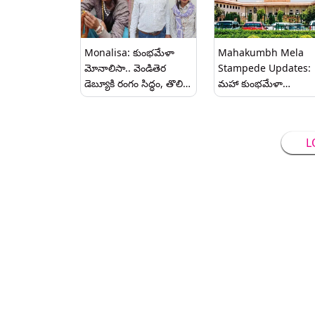
వీడియో ఇదిగో గెటప్‌తో 
'తగ్గేదేలే'..!
Monalisa: కుంభమేళా
Mahakumbh Mela
మోనాలిసా.. వెండితెర
Stampede Updates:
డెబ్యూకి రంగం సిద్ధం, తొలి
మహా కుంభమేళా
సినిమాకు సంతకం చేసిన
తొక్కిసలాట మరణాలు..
మోనాలిసా
సుప్రీం కోర్టులో పిటిషన్,
కారణమైన అధికారులపై
L
చర్యలు తీసుకోవాలని
డిమాండ్