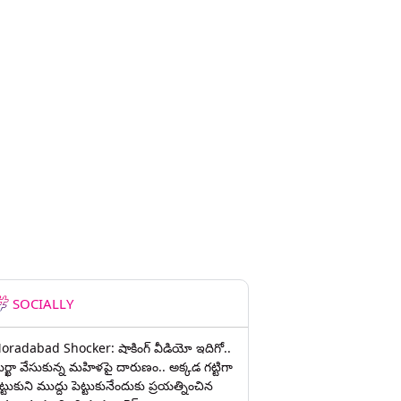
SOCIALLY
oradabad Shocker: షాకింగ్ వీడియో ఇదిగో..
ుర్ఖా వేసుకున్న మహిళపై దారుణం.. అక్కడ గట్టిగా
ట్టుకుని ముద్దు పెట్టుకునేందుకు ప్రయత్నించిన