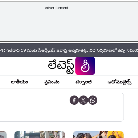
Advertisement
59 మంది సీఆర్పీఎఫ్ జ‌వాన్ల ఆత్మ‌హ‌త్య.. విధి నిర్వహణలో ఉన్న సమయంలోనే ఎక్
జాతీయం
ప్రపంచం
టెక్నాలజీ
ఆటోమొబైల్స్