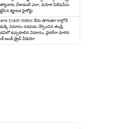
త్యాచారం చేశాడంటే ఎలా, మహిళ పిటిషన్‌ను
ట్టేసిన కర్ణాటక హైకోర్టు
lane Crash Video: బీరు తాగుతూ గాల్లోనే
ొడుక్కి విమానం నడపడం నేర్పించిన తండ్రి,
డవిలో కుప్పకూలిన విమానం, వైరల్‌గా మారిన
రంక్‌ అండ్ డ్రైవ్ వీడియో