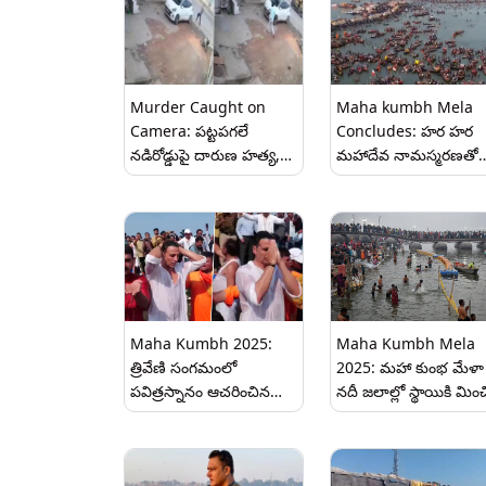
Murder Caught on
Maha kumbh Mela
Camera: పట్టపగలే
Concludes: హర హర
నడిరోడ్డుపై దారుణ హత్య,
మహాదేవ నామస్మరణతో
డ్రైవర్ ని ఇటుకలతో కొట్టి
ముగిసిన కుంభమేళా,
చంపిన ఇద్దరు వ్యక్తులు,
శివరాత్రి నాడు 1.32 కోట్ల
వీడియో సోషల్ మీడియాలో
పైగా భక్తులు పవిత్రస్నానా
వైరల్
మొత్తం 65 కోట్ల మందికి ప
భక్తులు పుణ్యస్నానాలు
Maha Kumbh 2025:
Maha Kumbh Mela
త్రివేణి సంగమంలో
2025: మహా కుంభ మేళా
పవిత్రస్నానం ఆచరించిన
నదీ జలాల్లో స్థాయికి మించ
బాలీవుడ్ నటుడు అక్షయ్
మానవ, జంతు మల
కుమార్, వీడియో ఇదిగో..
సంబంధమైన కోలీఫామ్‌
బ్యాక్టీరియా, స్నానాలకు