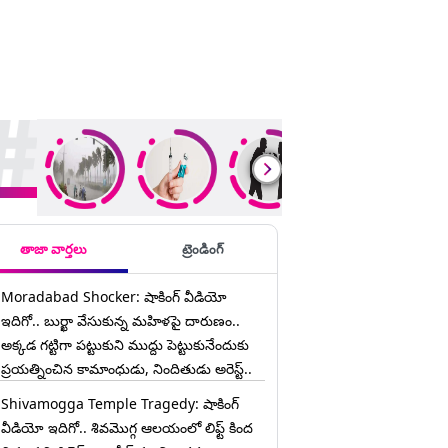
ding Stories
తాజా వార్తలు
ట్రెండింగ్
Moradabad Shocker: షాకింగ్ వీడియో
ఇదిగో.. బుర్ఖా వేసుకున్న మహిళపై దారుణం..
అక్కడ గట్టిగా పట్టుకుని ముద్దు పెట్టుకునేందుకు
ప్రయత్నించిన కామాంధుడు, నిందితుడు అరెస్ట్..
Shivamogga Temple Tragedy: షాకింగ్
వీడియో ఇదిగో.. శివమొగ్గ ఆలయంలో లిఫ్ట్ కింద