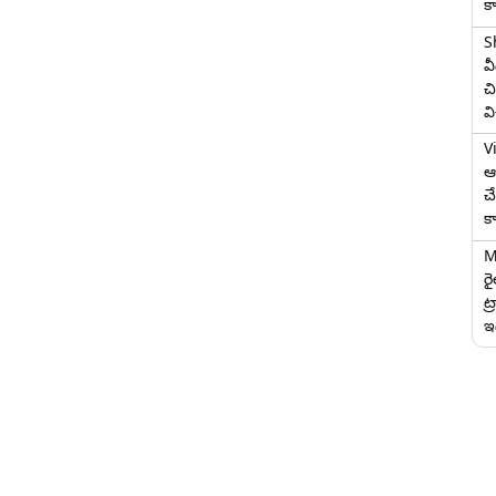
క
S
వ
చి
వ
V
ఆగ
చ
క
M
ర
ట్
ఇద