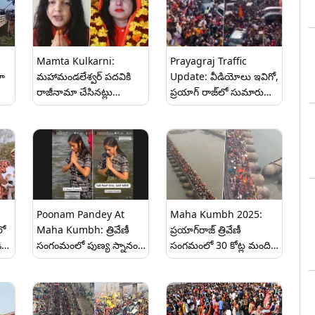
వని
ఆచరించిన మాజీ
మధ్య ఉన్న అనేక మండపాల్లో
CPCB
ఉపరాష్ట్రపతి
మంటలు
వెంకయ్యనాయుడు కుటుంబం
Mamta Kulkarni:
Prayagraj Traffic
ళా
మహామండలేశ్వర్ పదవికి
Update: వీడియోలు ఇవిగో,
రాజీనామా చేసినట్లు
ప్రయాగ్ రాజ్‌లో సుమారు
ు
ప్రకటించిన మమతా కులకర్ణి,
300 కిలోమీటర్ల మేర
సాధ్విగానే కొనసాగుతానని
నిలిపోయిన వాహనాలు,
వెల్లడి, వీడియో ఇదిగో..
ఆకలిదప్పులతో ఆవేదన
వ్యక్తం చేస్తున్న భక్తులు
Poonam Pandey At
Maha Kumbh 2025:
లో
Maha Kumbh: త్రివేణీ
ప్రయాగ్‌రాజ్ త్రివేణీ
ి
సంగంమంలో పుణ్య స్నానంతో
సంగమంలో 30 కోట్ల మంది
నా పాపాలన్నీ
పుణ్యస్నానాలు, ఫిబ్రవరి 26
కొట్టుకుపోయాయి, మహా
శివరాత్రితో ముగియనున్న
కుంభమేళాలో హీరోయిన్
మహా కుంభమేళా, వీడియో
పూనమ్ పాండే వీడియో
ఇదిగో..