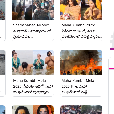
Shamshabad Airport:
Maha Kumbh 2025:
శంషాబాద్ విమానాశ్రయంలో
వీడియోలు ఇవిగో, మహా
ప్రయాణికుల
కుంభమేళాలో పవిత్ర స్నానం
ఆందోళన..ప్రయాగ్‌రాజ్ వెళ్లే
ఆచరించిన కత్రినా కైఫ్, సీఈసీ
కు
విమానం మూడు గంటల
జ్ఞానేశ్‌ కుమార్‌
లు,
ఆలస్యం, తీవ్ర ఆగ్రహం
Tren
ైగా
Maha Kumbh Mela
Maha Kumbh Mela
2025: వీడియో ఇదిగో, మహా
2025 Fire: మహా
ి
కుంభమేళాలో పుణ్యస్నానం
కుంభమేళాలో మళ్లీ
చేసిన డిప్యూటీ సీఎం పవన్
అగ్నిప్రమాదం,
కళ్యాణ్ దంపతులు, త్రివేణీ
అగ్నిప్రమాదాలు జరగడం ఇది
సంగమంలో పుణ్యస్నానం
ఏడోసారి, సెక్టార్ 18, 19