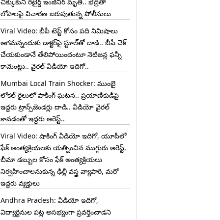
చిక్కుకుని రిటైర్డ్ ఇంజినీర్ మృతి.. భద్రతా
లోపాలపై విచారణ జరుపుతున్న పోలీసులు
Viral Video: బీపీ టెస్ట్‌ కోసం పది నిమిషాలు
ఆగమన్నందుకు డాక్టర్‌పై స్టూల్‌తో దాడి.. బీపీ చెక్
చేయకుండానే తేలిపోయిందంటూ నెటిజన్ల ఫన్నీ
కామెంట్లు.. వైరల్ వీడియో ఇదిగో..
Mumbai Local Train Shocker: ముంబై
లోకల్ రైలులో షాకింగ్ ఘటన.. ప్రయాణికుడిపై
ఇద్దరు ట్రాన్స్‌జెండర్లు దాడి.. వీడియో వైరల్
కావడంతో ఇద్దరు అరెస్ట్..
Viral Video: షాకింగ్ వీడియో ఇదిగో, యూపీలో
ఫేక్ అంత్యక్రియలకు యత్నించిన ముగ్గురు అరెస్ట్,
బీమా డబ్బుల కోసం ఫేక్ అంత్యక్రియలు
నిర్వహించాలనుకున్న ఢిల్లీ వస్త్ర వ్యాపారి, మరో
ఇద్దరు వ్యక్తులు
Andhra Pradesh: వీడియో ఇదిగో,
విద్యార్థినుల పట్ల అసభ్యంగా ప్రవర్తించాడని