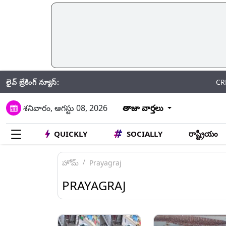
లైవ్ బ్రేకింగ్ న్యూస్:
CRPF: గతేడాది 
శనివారం, ఆగస్టు 08, 2026
తాజా వార్తలు
QUICKLY
SOCIALLY
రాష్ట్రీయం
హోమ్
Prayagraj
PRAYAGRAJ