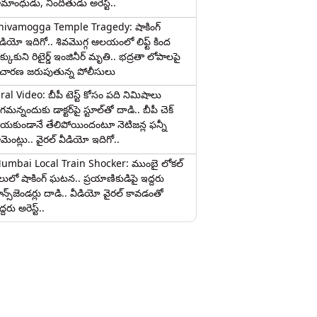
ామాంధుడు, నిందితుడు అరెస్ట్..
hivamogga Temple Tragedy: షాకింగ్
ీడియో ఇదిగో.. శివమొగ్గ ఆలయంలో లిఫ్ట్ కింద
క్కుకుని రిటైర్డ్ ఇంజినీర్ మృతి.. భద్రతా లోపాలపై
ిచారణ జరుపుతున్న పోలీసులు
iral Video: బీపీ టెస్ట్‌ కోసం పది నిమిషాలు
మన్నందుకు డాక్టర్‌పై స్టూల్‌తో దాడి.. బీపీ చెక్
ేయకుండానే తేలిపోయిందంటూ నెటిజన్ల ఫన్నీ
ామెంట్లు.. వైరల్ వీడియో ఇదిగో..
umbai Local Train Shocker: ముంబై లోకల్
ైలులో షాకింగ్ ఘటన.. ప్రయాణికుడిపై ఇద్దరు
రాన్స్‌జెండర్లు దాడి.. వీడియో వైరల్ కావడంతో
్దరు అరెస్ట్..