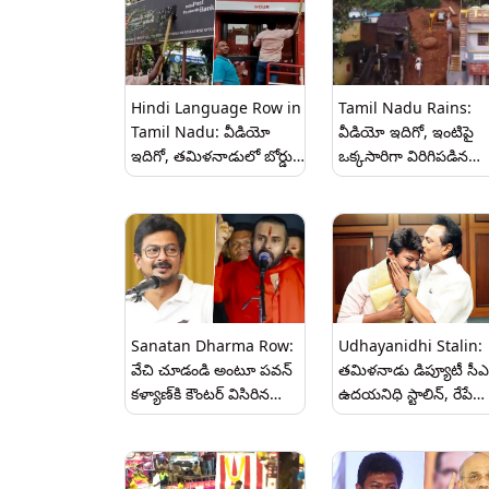
Hindi Language Row in
Tamil Nadu Rains:
Tamil Nadu: వీడియో
వీడియో ఇదిగో, ఇంటిపై
ఇదిగో, తమిళనాడులో బోర్డుల
ఒక్కసారిగా విరిగిపడిన
మీద హిందీ అక్షరాలను
కొండచరియలు, ఒకే
చెరిపేస్తున్న డీఎంకే
కుటుంబంలో ఏడు మంది
కార్యకర్తలు, కొత్త విద్యా
మృతి, అందులో 5 మంది
విధానాన్ని అమలు
చిన్నారులు..
చేయబోమని స్పష్టం
Sanatan Dharma Row:
Udhayanidhi Stalin:
వేచి చూడండి అంటూ పవన్
త‌మిళ‌నాడు డిప్యూటీ సీ
కళ్యాణ్‌కి కౌంటర్ విసిరిన
ఉద‌య‌నిధి స్టాలిన్, రేపే
ఉదయనిధి స్టాలిన్‌, వీడియో
ప్ర‌మాణ‌స్వీకారం, సెంథిల్
ఇదిగో..
బాలాజీకి మ‌ళ్లీ కేబినెట్ బెర్త