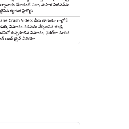
త్యాచారం చేశాడంటే ఎలా, మహిళ పిటిషన్‌ను
ట్టేసిన కర్ణాటక హైకోర్టు
lane Crash Video: బీరు తాగుతూ గాల్లోనే
ొడుక్కి విమానం నడపడం నేర్పించిన తండ్రి,
డవిలో కుప్పకూలిన విమానం, వైరల్‌గా మారిన
రంక్‌ అండ్ డ్రైవ్ వీడియో