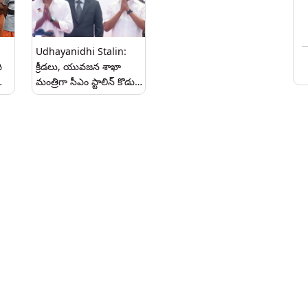
స్టేట్ మెంట్ ఇదిగో..
Udhayanidhi Stalin:
ి
క్రీడలు, యువజన శాఖా
మంత్రిగా సీఎం స్టాలిన్ కొడుకు
ఉదయనిధి స్టాలిన్, నాపై
ప్రజలు పెట్టుకున్న నమ్మకాన్ని
యో
వమ్ము చేయనని వెల్లడి