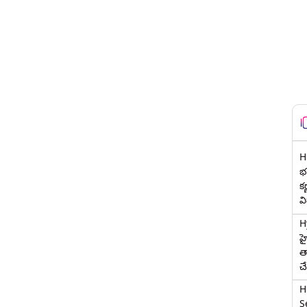
H
భర
క
వ
H
హ
త
చ
H
Se