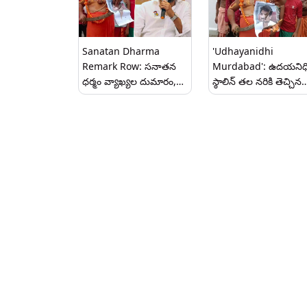
సూటి ప్రశ్న
Sanatan Dharma
'Udhayanidhi
Remark Row: సనాతన
Murdabad': ఉదయనిధ
ధర్మం వ్యాఖ్యల దుమారం,
స్ఠాలిన్ తల నరికి తెచ్చిన
దువ్వుకోవడానికి ఒక దువ్వెన
వారికి రూ. కోటి రివార్డు,
ఇవ్వు చాలంటూ స్వామీజీకి
షాకింగ్ ఆఫర్ ప్రకటించిన
స్టాలిన్ కౌంటర్, రివార్డు
అయోధ్య సన్యాసి, వీడి
పెంచుతానని ఆచార్య మరో
ఇదిగో..
ప్రకటన