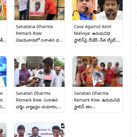
పిలుపు, అలా ఎందుకు
అన్నారంటే?
Sanatana Dharma
Case Against Amit
Remark Row:
Malviya: ఉదయనిధి
త్
విజయవాడలో సనాతన ధర్మం
స్టాలిన్‌పై బీజేపీ నేత ట్వీట్,
ిరిన
ప్రకంపనలు, స్టాలిన్‌ను
కేసు నమోదు చేసిన
చెప్పుతో కొట్టిన వారికి రూ.
పోలీసులు, 80 శాతం
10 లక్షల నగదు బహుమతిని
జనాభాను ఉదయనిధి
ప్రకటించిన జన జాగరణ
ఊచకోత కోయాలని
సమితి
అనుకుంటున్నారంటూ
వివాదాస్పద పోస్ట్‌, హింసను
ప్రేరేపించేలా
w:
Sanatan Dharma
Sanatan Dharma
మాట్లాడుతున్నారంటూ డీఎంకే
తన
Remark Row: సనాతన
Remark Row: ఉద‌య‌నిధి
ఫైర్
చిన
ధర్మం వ్యాఖ్యల దుమారం,
స్టాలిన్ తల
ఉదయనిధి‌పై చర్యలు
తీసుకురావాల్సిందే, రూ. 10
్టత
తీసుకోవాలంటూ సుప్రీంకోర్టు
కోట్లు చాలకుంటే ఇంకా
..
సీజేఐకి 262 మంది
ఎక్కువే ఇస్తా, అయోధ్య
ప్రముఖులు లేఖ
హిందూ ధర్మకర్త అచార్య తాజా