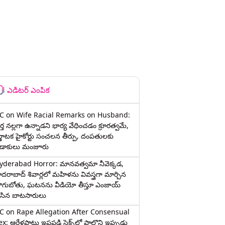
ఎడిటర్ ఎంపిక
C on Wife Racial Remarks on Husband:
్త న‌ల్ల‌గా ఉన్నాడ‌ని భార్య వేధించ‌డం క్రూర‌త్వ‌మే,
ర్ణాటక హైకోర్టు సంచలన తీర్పు, దంపతులకు
ిడాకులు మంజూరు
yderabad Horror: మానవత్వమా నీవెక్కడ,
ైదరాబాద్ శివార్లలో మహిళను వివస్త్రగా మార్చిన
ాగుబోతు, ఘటనను వీడియో తీస్తూ ఎంజాయ్
ేసిన బాటసారులు
C on Rape Allegation After Consensual
x: ఆరేళ్లపాటు ఇష్టపడి సెక్స్‌లో పాల్గొని ఇప్పుడు