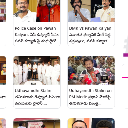
Police Case on Pawan
DMK Vs Pawan Kalyan:
Kalyan: ఏపీ డిప్యూటీ సీఎం
సనాతన ధర్మానికి మీరే పెద్ధ
పవన్ కల్యాణ్‌ పై మధురైలో
శత్రువులు, పవన్ కళ్యాణ్
కేసు నమోదు.. ఎందుకంటే?
వ్యాఖ్యలపై కౌంటర్ విసిరిన
డీఎంకే, ఇంకా ఏమన్నారంటే..
Tren
Udhayanidhi Stalin:
Udhayanidhi Stalin on
ఎంగా
తమిళనాడు డిప్యూటీ సీఎంగా
PM Modi: ప్రధాని మోదీపై
ఉదయనిధి స్టాలిన్,
తమిళనాడు మంత్రి
మంత్రివర్గంలో మార్పులు
ఉదయనిధి సెటైర్లు, ఇక నుంచి
్
చేర్పులు ఉండే అవకాశం...
28 పైసల ప్రధాని అని
పూర్తి వివరాలివే
పిలవాలంటూ ప్రజలకు