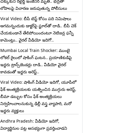
చిక్కుకుని రిటైర్డ్ ఇంజినీర్ మృతి.. భద్రతా
లోపాలపై విచారణ జరుపుతున్న పోలీసులు
Viral Video: బీపీ టెస్ట్‌ కోసం పది నిమిషాలు
ఆగమన్నందుకు డాక్టర్‌పై స్టూల్‌తో దాడి.. బీపీ చెక్
చేయకుండానే తేలిపోయిందంటూ నెటిజన్ల ఫన్నీ
కామెంట్లు.. వైరల్ వీడియో ఇదిగో..
Mumbai Local Train Shocker: ముంబై
లోకల్ రైలులో షాకింగ్ ఘటన.. ప్రయాణికుడిపై
ఇద్దరు ట్రాన్స్‌జెండర్లు దాడి.. వీడియో వైరల్
కావడంతో ఇద్దరు అరెస్ట్..
Viral Video: షాకింగ్ వీడియో ఇదిగో, యూపీలో
ఫేక్ అంత్యక్రియలకు యత్నించిన ముగ్గురు అరెస్ట్,
బీమా డబ్బుల కోసం ఫేక్ అంత్యక్రియలు
నిర్వహించాలనుకున్న ఢిల్లీ వస్త్ర వ్యాపారి, మరో
ఇద్దరు వ్యక్తులు
Andhra Pradesh: వీడియో ఇదిగో,
విద్యార్థినుల పట్ల అసభ్యంగా ప్రవర్తించాడని