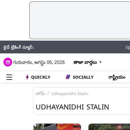
లైవ్ బ్రేకింగ్ న్యూస్:
SpaceX Falcon 9
గురువారం, ఆగస్టు 06, 2026
తాజా వార్తలు
QUICKLY
SOCIALLY
రాష్ట్రీయం
హోమ్
Udhayanidhi Stalin
UDHAYANIDHI STALIN