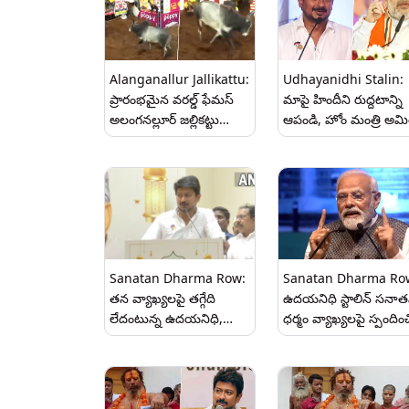
Alanganallur Jallikattu:
Udhayanidhi Stalin:
ప్రారంభ‌మైన‌ వ‌ర‌ల్డ్ ఫేమ‌స్
మాపై హిందీని రుద్దటాన్ని
అలంగ‌నల్లూర్ జ‌ల్లిక‌ట్టు
ఆపండి, హోం మంత్రి అమి
ఉత్స‌వాలు, క‌నుమ మ‌ర‌సటి
షా వ్యాఖ్యలకు కౌంటర్ విస
రోజు జ‌రిగే పోటీల కోసం దేశ
ఉదయనిధి స్టాలిన్
విదేశాల నుంచి ప్రేక్ష‌కులు
Sanatan Dharma Row:
Sanatan Dharma Ro
తన వ్యాఖ్యలపై తగ్గేది
ఉదయనిధి స్టాలిన్ సనా
లేదంటున్న ఉదయనిధి,
ధర్మం వ్యాఖ్యలపై స్పందిం
మహాభారతంలో ఏకలవ్యుడికి
ప్రధాని మోదీ, రెండు
జరిగిన అన్యాయంపై తూటా,
అంశాలపై మంత్రులకు స్పష
రాష్ట్రపతిని అవమానించడమే
నిచ్చిన ప్రధాని, అవేంటంటే
సనాతన ధర్మమా అంటూ