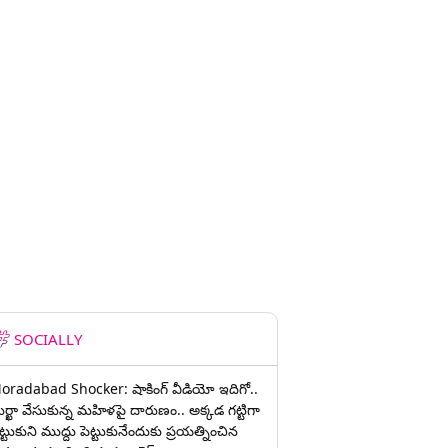
SOCIALLY
oradabad Shocker: షాకింగ్ వీడియో ఇదిగో..
ుర్ఖా వేసుకున్న మహిళపై దారుణం.. అక్కడ గట్టిగా
ట్టుకుని ముద్దు పెట్టుకునేందుకు ప్రయత్నించిన