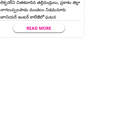
లెక్చ‌ర‌ర్‌ని చిత‌క‌బాదిన త‌ల్లిదండ్రులు, ప్రకాశం జిల్లా
నాగలుప్పలపాడు మండలం నిడమనూరు
జూనియర్ ఇంటర్ కాలేజీలో ఘటన
READ MORE