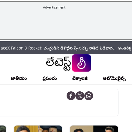
Advertisement
 Rocket: చంద్రుడిని ఢీకొట్టిన స్పేస్‌ఎక్స్ రాకెట్ విడిభాగం.. అంతరిక్ష అన్వేషణల
జాతీయం
ప్రపంచం
టెక్నాలజీ
ఆటోమొబైల్స్