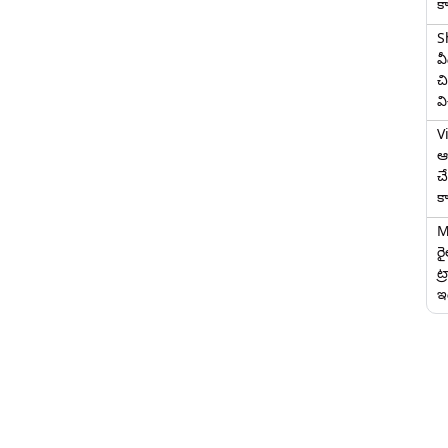
క
S
వ
చి
వ
V
ఆగ
చ
క
M
ర
ట్
ఇద