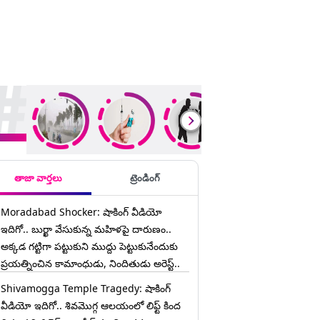
ding Stories
తాజా వార్తలు
ట్రెండింగ్
Moradabad Shocker: షాకింగ్ వీడియో
ఇదిగో.. బుర్ఖా వేసుకున్న మహిళపై దారుణం..
అక్కడ గట్టిగా పట్టుకుని ముద్దు పెట్టుకునేందుకు
ప్రయత్నించిన కామాంధుడు, నిందితుడు అరెస్ట్..
Shivamogga Temple Tragedy: షాకింగ్
వీడియో ఇదిగో.. శివమొగ్గ ఆలయంలో లిఫ్ట్ కింద