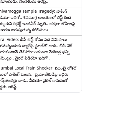
ామాంధుడు, నిందితుడు అరెస్ట్..
hivamogga Temple Tragedy: షాకింగ్
ీడియో ఇదిగో.. శివమొగ్గ ఆలయంలో లిఫ్ట్ కింద
క్కుకుని రిటైర్డ్ ఇంజినీర్ మృతి.. భద్రతా లోపాలపై
ిచారణ జరుపుతున్న పోలీసులు
iral Video: బీపీ టెస్ట్‌ కోసం పది నిమిషాలు
మన్నందుకు డాక్టర్‌పై స్టూల్‌తో దాడి.. బీపీ చెక్
ేయకుండానే తేలిపోయిందంటూ నెటిజన్ల ఫన్నీ
ామెంట్లు.. వైరల్ వీడియో ఇదిగో..
umbai Local Train Shocker: ముంబై లోకల్
ైలులో షాకింగ్ ఘటన.. ప్రయాణికుడిపై ఇద్దరు
రాన్స్‌జెండర్లు దాడి.. వీడియో వైరల్ కావడంతో
్దరు అరెస్ట్..