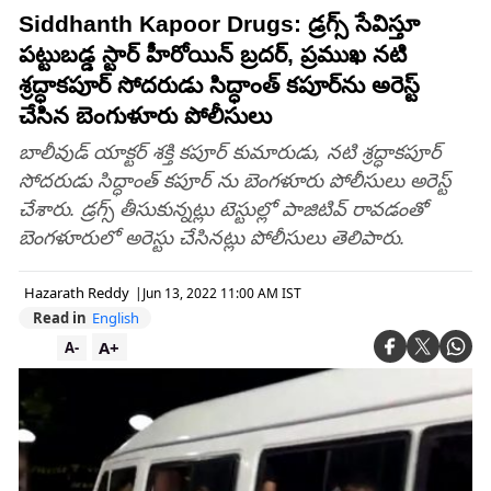
Siddhanth Kapoor Drugs: డ్రగ్స్ సేవిస్తూ
పట్టుబడ్డ స్టార్ హీరోయిన్ బ్రదర్, ప్రముఖ నటి
శ్రద్ధాకపూర్ సోదరుడు సిద్ధాంత్ కపూర్‌ను అరెస్ట్
చేసిన బెంగుళూరు పోలీసులు
బాలీవుడ్ యాక్టర్ శక్తి కపూర్ కుమారుడు, నటి శ్రద్ధాకపూర్
సోదరుడు సిద్ధాంత్ కపూర్ ను బెంగళూరు పోలీసులు అరెస్ట్
చేశారు. డ్రగ్స్ తీసుకున్నట్లు టెస్టుల్లో పాజిటివ్ రావడంతో
బెంగళూరులో అరెస్టు చేసినట్లు పోలీసులు తెలిపారు.
Hazarath Reddy
|
Jun 13, 2022 11:00 AM IST
Read in
English
A+
A-