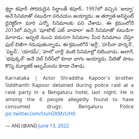
శ్రద్దా కపూర్ సోదరుడైన సిద్దాంత్ కపూర్.. 1997లో వచ్చిన 'జుడ్వా'
అనే సినిమాతో నటుడిగా పరిచయం అయ్యాడు. ఆ తర్వాత అసిస్టెంట్
డైరెక్టర్‌గా మారి ఎన్నో సినిమాలకు పని చేశాడు. ఈ క్రమంలోనే
2013లో వచ్చిన 'షూటౌట్ ఎట్ వాడాలా' అనే సినిమాతో నటుడిగా
మారాడు. అప్పటి నుంచి వరుసగా సినిమాల మీద సినిమాలు చేస్తూ
ఫుల్ బిజీగా గడుపుతున్నాడు. ఈ క్రమంలోనే 'అగ్లీ', 'హసీనా పార్కర్',
'పల్టన్', 'యారమ్', 'హలో చార్లీ' వంటి సినిమాల్లో నటించాడు. అలాగే,
'భవుక్కల్' అనే వెబ్ సిరీస్‌లో కూడా భాగం అయ్యాడు. వీటితో పాటు
కొన్ని మ్యూజిక్ ఆల్బమ్‌లను కూడా చేశాడు.
Karnataka | Actor Shraddha Kapoor's brother
Siddhanth Kapoor detained during police raid at a
rave party in a Bengaluru hotel, last night. He is
among the 6 people allegedly found to have
consumed drugs: Bengaluru Police
pic.twitter.com/UuHZKMzUH0
— ANI (@ANI)
June 13, 2022