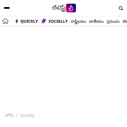
QUICKLY
SOCIALLY
రాష్ట్రీయం
జాతీయం
ప్రపంచం
టె
హోమ్
Socially