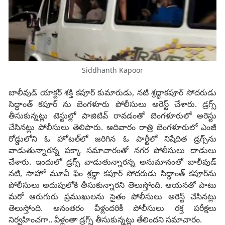
Siddhanth Kapoor
బాలీవుడ్ యాక్టర్ శక్తి కపూర్ కుమారుడు, నటి శ్రద్ధాకపూర్ సోదరుడు
సిద్ధాంత్ కపూర్ ను బెంగళూరు పోలీసులు అరెస్ట్ చేశారు. డ్రగ్స్
తీసుకున్నట్లు టెస్టుల్లో పాజిటివ్ రావడంతో బెంగళూరులో అరెస్టు
చేసినట్లు పోలీసులు తెలిపారు. ఆదివారం రాత్రి బెంగళూరులో ఎంజీ
రోడ్డులోని ఓ హోటల్‌లో జరిగిన ఓ పార్టీలో నిషేదిత డ్రగ్స్‌ను
వాడుతున్నారన్న పక్కా సమాచారంతో నగర పోలీసులు దాడులు
చేశారు. ఇందులో డ్రగ్స్ వాడుతున్నారన్న అనుమానంతో బాలీవుడ్
నటి, సాహో మూవీ ఫేం శ్రద్ధా కపూర్ సోదరుడు సిద్ధాంత్ కపూర్‌ను
పోలీసులు అదుపులోకి తీసుకున్నారని తెలుస్తోంది. ఆయనతో పాటు
మరో ఆరుగురు ప్రముఖులను సైతం పోలీసులు అరెస్ట్ చేసినట్లు
తెలుస్తోంది. అనంతరం వీళ్లందరికీ పోలీసులు రక్త పరీక్షలు
నిర్వహించగా.. వీళ్లంతా డ్రగ్స్ తీసుకున్నట్లు తేలిందని సమాచారం.