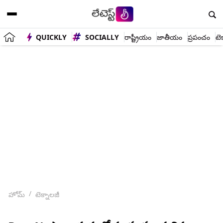
QUICKLY
SOCIALLY
రాష్ట్రీయం
జాతీయం
ప్రపంచం
టె
హోమ్
టెక్నాలజీ