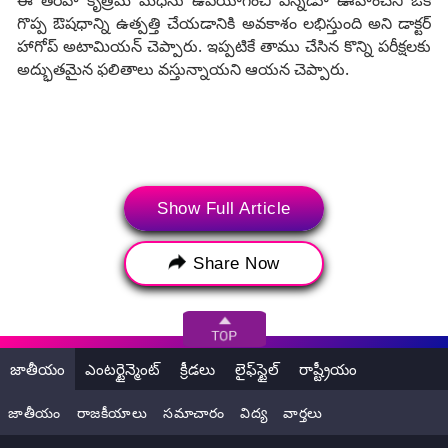
ఈ తరహా కృత్రిమ మేధను ఉపయోగించి ఎన్నడూ ఊహించని ఒక
గొప్ప ఔషధాన్ని ఉత్పత్తి చేయడానికి అవకాశం లభిస్తుంది అని డాక్టర్
హాగోప్ అటామియన్ చెప్పారు. ఇప్పటికే తాము చేసిన కొన్ని పరీక్షలకు
అద్భుతమైన ఫలితాలు వస్తున్నాయని ఆయన చెప్పారు.
Show Full Article
Share Now
జాతీయం
ఎంటర్టైన్మెంట్
క్రీడలు
లైఫ్‌స్టైల్
రాష్ట్రీయం
వేరొక ప్రయోగంలో, Covid-19 ప్రోటీన్‌లను నిరోధించే సహజ
ఉత్పత్తుల జాబితాను drugAI రూపొందించింది. రోగుల లక్షణాలను,
జాతీయం
రాజకీయాలు
సమాచారం
విద్య
వార్తలు
వారి ప్రోటీన్‌ను లక్ష్యంగా చేసుకుని జనరేటివ్ కృత్రిమ మేధ ఒక
ఔషధాల జాబితాను రూపొందించింది. ఇప్పటికే అందుబాటులో ఉన్న