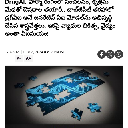
DrugAI: ఫార్మా రంగంలో సంచలనం, కృత్రిమ
మేధతో ఔషధాల తయారీ.. చాట్‌జీపీటీ తరహాలో
డ్రగ్‌ఏఐ అనే జనరేటివ్ ఏఐ మోడల్‌ను అభివృద్ధి
చేసిన శాస్త్రవేత్తలు, ఇకపై వ్యాధుల చికిత్స, వైద్యం
అంతా ఏఐమయం!
Vikas M
|
Feb 08, 2024 03:17 PM IST
A+
A-