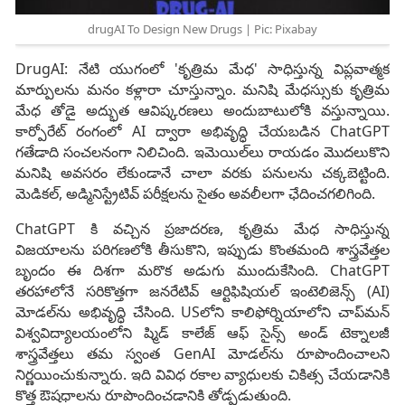
drugAI To Design New Drugs | Pic: Pixabay
DrugAI: నేటి యుగంలో 'కృత్రిమ మేధ' సాధిస్తున్న విప్లవాత్మక
మార్పులను మనం కళ్లారా చూస్తున్నాం. మనిషి మేధస్సుకు కృత్రిమ
మేధ తోడై అద్భుత ఆవిష్కరణలు అందుబాటులోకి వస్తున్నాయి.
కార్పోరేట్ రంగంలో AI ద్వారా అభివృద్ధి చేయబడిన ChatGPT
గతేడాది సంచలనంగా నిలిచింది. ఇమెయిల్‌లు రాయడం మొదలుకొని
మనిషి అవసరం లేకుండానే చాలా వరకు పనులను చక్కబెట్టింది.
మెడికల్, అడ్మినిస్ట్రేటివ్ పరీక్షలను సైతం అవలీలగా ఛేదించగలిగింది.
ChatGPT కి వచ్చిన ప్రజాదరణ, కృత్రిమ మేధ సాధిస్తున్న
విజయాలను పరిగణలోకి తీసుకొని, ఇప్పుడు కొంతమంది శాస్త్రవేత్తల
బృందం ఈ దిశగా మరొక అడుగు ముందుకేసింది. ChatGPT
తరహాలోనే సరికొత్తగా జనరేటివ్ ఆర్టిఫిషియల్ ఇంటెలిజెన్స్ (AI)
మోడల్‌ను అభివృద్ధి చేసింది. USలోని కాలిఫోర్నియాలోని చాప్‌మన్
విశ్వవిద్యాలయంలోని ష్మిడ్ కాలేజ్ ఆఫ్ సైన్స్ అండ్ టెక్నాలజీ
శాస్త్రవేత్తలు తమ స్వంత GenAI మోడల్‌ను రూపొందించాలని
నిర్ణయించుకున్నారు. ఇది వివిధ రకాల వ్యాధులకు చికిత్స చేయడానికి
కొత్త ఔషధాలను రూపొందించడానికి తోడ్పడుతుంది.