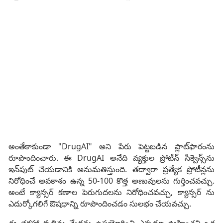
అంతేకాకుండా "DrugAI" అని పేరు పెట్టబడిన ప్లాట్‌ఫారంను
రూపొందించారు. ఈ DrugAI అనేది వ్యక్తుల ప్రోటీన్ సీక్వెన్స్‌ను
ఇన్‌పుట్ చేయడానికి అనుమతిస్తుంది. తద్వారా ప్రత్యేక ప్రోటీన్లను
నిరోధించే అవకాశం ఉన్న 50-100 కొత్త అణువులను గుర్తించవచ్చు.
అంటే క్యాన్సర్ కణాల పెరుగుదలను నిరోధించవచ్చు, క్యాన్సర్ ను
ఎదుర్కోగలిగే ఔషధాన్ని రూపొందించడం సులభం చేయవచ్చు.